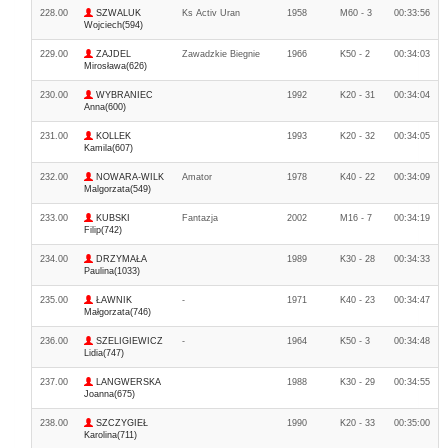
228.00
SZWALUK
Ks Activ Uran
1958
M60 - 3
00:33:56
Wojciech(594)
229.00
ZAJDEL
Zawadzkie Biegnie
1966
K50 - 2
00:34:03
Mirosława(626)
230.00
WYBRANIEC
1992
K20 - 31
00:34:04
Anna(600)
231.00
KOLLEK
1993
K20 - 32
00:34:05
Kamila(607)
232.00
NOWARA-WILK
Amator
1978
K40 - 22
00:34:09
Malgorzata(549)
233.00
KUBSKI
Fantazja
2002
M16 - 7
00:34:19
Filip(742)
234.00
DRZYMAŁA
1989
K30 - 28
00:34:33
Paulina(1033)
235.00
ŁAWNIK
-
1971
K40 - 23
00:34:47
Małgorzata(746)
236.00
SZELIGIEWICZ
-
1964
K50 - 3
00:34:48
Lidia(747)
237.00
LANGWERSKA
1988
K30 - 29
00:34:55
Joanna(675)
238.00
SZCZYGIEŁ
1990
K20 - 33
00:35:00
Karolina(711)