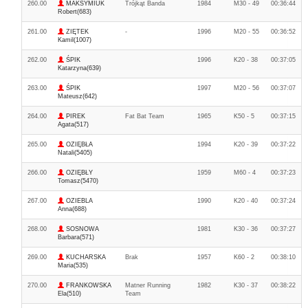
260.00
MAKSYMIUK
Trójkąt Banda
1984
M30 - 49
00:36:44
Robert(683)
261.00
ZIĘTEK
-
1996
M20 - 55
00:36:52
Kamil(1007)
262.00
ŚPIK
1996
K20 - 38
00:37:05
Katarzyna(639)
263.00
ŚPIK
1997
M20 - 56
00:37:07
Mateusz(642)
264.00
PIREK
Fat Bat Team
1965
K50 - 5
00:37:15
Agata(517)
265.00
OZIĘBŁA
1994
K20 - 39
00:37:22
Natali(5405)
266.00
OZIĘBŁY
1959
M60 - 4
00:37:23
Tomasz(5470)
267.00
OZIEBLA
1990
K20 - 40
00:37:24
Anna(688)
268.00
SOSNOWA
1981
K30 - 36
00:37:27
Barbara(571)
269.00
KUCHARSKA
Brak
1957
K60 - 2
00:38:10
Maria(535)
270.00
FRANKOWSKA
Matner Running
1982
K30 - 37
00:38:22
Ela(510)
Team