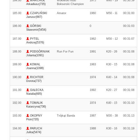
184.00
WARCHOŁ
Wołowski Klub
1975
M40 - 19
00:30:59
Arkadiusz(735)
Bokserski Champion
185.00
CZAPLIŃSKI
Amator
1960
M50 - 11
00:31:00
Janusz(667)
186.00
GÓRSKI
0
00:31:03
Sławomir(5454)
187.00
PYTEL
1962
M50 - 12
00:31:07
Andrzej(5376)
188.00
PODGÓRNIAK
Run For Fun
1991
K20 - 26
00:31:08
Jolanta(1091)
189.00
KOWAL
1983
K30 - 15
00:31:08
Joanna(1098)
190.00
RICHTER
1974
K40 - 14
00:31:08
Dorota(737)
191.00
GAŁECKA
1992
K20 - 27
00:31:08
Natalia(695)
192.00
TOMALIK
1974
K40 - 15
00:31:10
Katarzyna(736)
193.00
OKOPNY
Trójkąt Banda
1987
M30 - 38
00:31:13
Piotr(720)
194.00
PARUCH
1988
K30 - 16
00:31:19
Julita(5474)