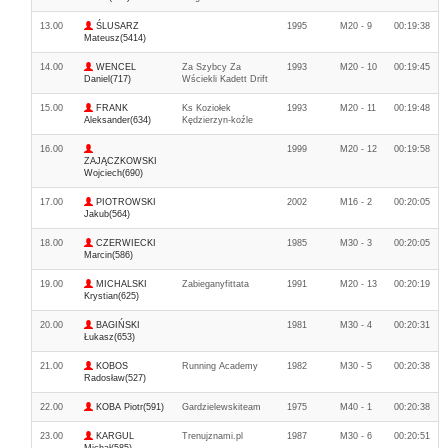
13.00
ŚLUSARZ
1995
M20 - 9
00:19:38
Mateusz(5414)
14.00
WENCEL
Za Szybcy Za
1993
M20 - 10
00:19:45
Daniel(717)
Wściekli Kadett Drift
15.00
FRANK
Ks Koziołek
1993
M20 - 11
00:19:48
Aleksander(634)
Kędzierzyn-koźle
16.00
1999
M20 - 12
00:19:58
ZAJĄCZKOWSKI
Wojciech(690)
17.00
PIOTROWSKI
2002
M16 - 2
00:20:05
Jakub(564)
18.00
CZERWIECKI
1985
M30 - 3
00:20:05
Marcin(586)
19.00
MICHALSKI
Zabieganyfittata
1991
M20 - 13
00:20:19
Krystian(625)
20.00
BAGIŃSKI
1981
M30 - 4
00:20:31
Łukasz(653)
21.00
KOBOS
Running Academy
1982
M30 - 5
00:20:38
Radosław(527)
22.00
KOBA Piotr(591)
Gardzielewskiteam
1975
M40 - 1
00:20:38
23.00
KARGUL
Trenujznami.pl
1987
M30 - 6
00:20:51