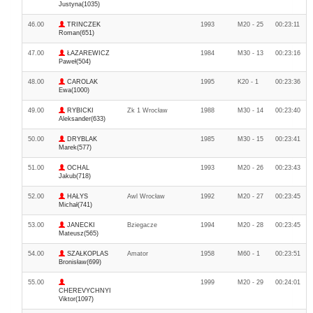
Justyna(1035)
46.00
TRINCZEK
1993
M20 - 25
00:23:11
Roman(651)
47.00
ŁAZAREWICZ
1984
M30 - 13
00:23:16
Paweł(504)
48.00
CAROLAK
1995
K20 - 1
00:23:36
Ewa(1000)
49.00
RYBICKI
Zk 1 Wrocław
1988
M30 - 14
00:23:40
Aleksander(633)
50.00
DRYBLAK
1985
M30 - 15
00:23:41
Marek(577)
51.00
OCHAL
1993
M20 - 26
00:23:43
Jakub(718)
52.00
HAŁYS
Awl Wrocław
1992
M20 - 27
00:23:45
Michał(741)
53.00
JANECKI
Bziegacze
1994
M20 - 28
00:23:45
Mateusz(565)
54.00
SZAŁKOPLAS
Amator
1958
M60 - 1
00:23:51
Bronisław(699)
55.00
1999
M20 - 29
00:24:01
CHEREVYCHNYI
Viktor(1097)