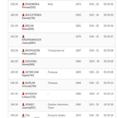
239.00
RADOMSKA
Brak
1974
K40 - 24
00:35:02
Renata(532)
240.00
WILCZYŃSKA
1993
K20 - 34
00:35:03
Kamila(730)
241.00
BIELAK
1981
K30 - 30
00:35:04
Marta(636)
242.00
1978
K40 - 25
00:35:07
KROPIEWNICKA
Joanna(687)
243.00
MATRASZEK
Trenujznami.pl
1987
K30 - 31
00:35:08
Patrycja(611)
244.00
DZIUGIEŁ
1980
M30 - 46
00:35:08
Marek(689)
245.00
SZYMCZAK
Fantazja
1983
K30 - 32
00:35:08
Agata(743)
246.00
MAŚLAK
Fantazja
1984
K30 - 33
00:35:10
Urszula(744)
247.00
WYSOCKI
-
1986
M30 - 47
00:35:19
Łukasz(732)
248.00
JENIEC
Deloitte Adventure
1990
K20 - 35
00:35:26
Joanna(637)
Team
249.00
TUL
Drużyna Szpiku
1970
K40 - 26
00:35:34