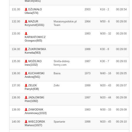
Marcin(5451)
131.00
DŻUMAŁO
2003
K16 - 2
00:28:54
Oliwia(574)
132.00
MAZUR
Maratonypolskie.pl
1964
M50 - 6
00:29:00
Krzysztof(1031)
Team
133.00
1983
M30 - 32
00:29:00
KARWATOWICZ
Grzegorz(605)
134.00
ŻUKROWSKA
1988
K30 - 6
00:29:00
Kornelia(563)
135.00
MOŻEJKO
Strefa-dobrej-
1987
K30 - 7
00:29:03
Ines(1032)
formy.com
136.00
KUCHARSKI
Basia
1973
M40 - 16
00:29:05
Andrzej(541)
137.00
ZELEK
Zelki
1999
M20 - 43
00:29:07
Patryk(638)
138.00
JADŁOWSKI
1997
M20 - 44
00:29:09
Piotr(1092)
139.00
ZAWODNIK
1983
M30 - 33
00:29:09
Anonimowy(1010)
140.00
WIECZOREK
Spartanie
1998
M20 - 45
00:29:10
Mariusz(1027)