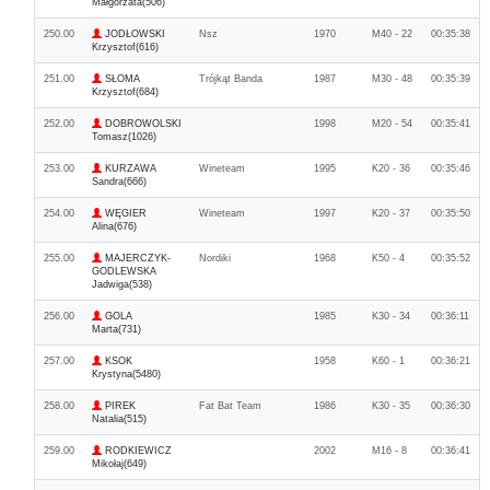
Małgorzata(506)
250.00
JODŁOWSKI
Nsz
1970
M40 - 22
00:35:38
Krzysztof(616)
251.00
SŁOMA
Trójkąt Banda
1987
M30 - 48
00:35:39
Krzysztof(684)
252.00
DOBROWOLSKI
1998
M20 - 54
00:35:41
Tomasz(1026)
253.00
KURZAWA
Wineteam
1995
K20 - 36
00:35:46
Sandra(666)
254.00
WĘGIER
Wineteam
1997
K20 - 37
00:35:50
Alina(676)
255.00
MAJERCZYK-
Nordiki
1968
K50 - 4
00:35:52
GODLEWSKA
Jadwiga(538)
256.00
GOLA
1985
K30 - 34
00:36:11
Marta(731)
257.00
KSOK
1958
K60 - 1
00:36:21
Krystyna(5480)
258.00
PIREK
Fat Bat Team
1986
K30 - 35
00:36:30
Natalia(515)
259.00
RODKIEWICZ
2002
M16 - 8
00:36:41
Mikołaj(649)