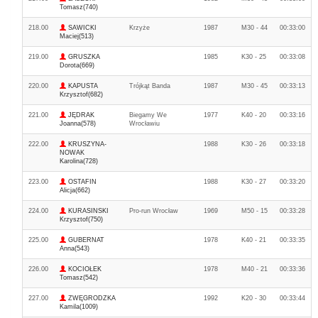
Tomasz(740)
218.00
SAWICKI
Krzyże
1987
M30 - 44
00:33:00
Maciej(513)
219.00
GRUSZKA
1985
K30 - 25
00:33:08
Dorota(669)
220.00
KAPUSTA
Trójkąt Banda
1987
M30 - 45
00:33:13
Krzysztof(682)
221.00
JĘDRAK
Biegamy We
1977
K40 - 20
00:33:16
Joanna(578)
Wrocławiu
222.00
KRUSZYNA-
1988
K30 - 26
00:33:18
NOWAK
Karolina(728)
223.00
OSTAFIN
1988
K30 - 27
00:33:20
Alicja(662)
224.00
KURASINSKI
Pro-run Wrocław
1969
M50 - 15
00:33:28
Krzysztof(750)
225.00
GUBERNAT
1978
K40 - 21
00:33:35
Anna(543)
226.00
KOCIOŁEK
1978
M40 - 21
00:33:36
Tomasz(542)
227.00
ZWĘGRODZKA
1992
K20 - 30
00:33:44
Kamila(1009)