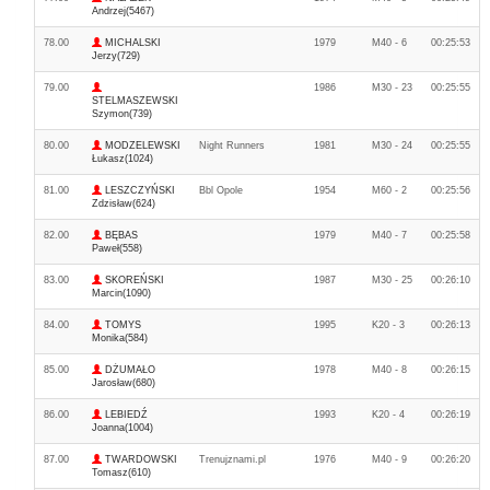
Andrzej(5467)
78.00
MICHALSKI
1979
M40 - 6
00:25:53
Jerzy(729)
79.00
1986
M30 - 23
00:25:55
STELMASZEWSKI
Szymon(739)
80.00
MODZELEWSKI
Night Runners
1981
M30 - 24
00:25:55
Łukasz(1024)
81.00
LESZCZYŃSKI
Bbl Opole
1954
M60 - 2
00:25:56
Zdzisław(624)
82.00
BĘBAS
1979
M40 - 7
00:25:58
Paweł(558)
83.00
SKOREŃSKI
1987
M30 - 25
00:26:10
Marcin(1090)
84.00
TOMYS
1995
K20 - 3
00:26:13
Monika(584)
85.00
DŻUMAŁO
1978
M40 - 8
00:26:15
Jarosław(680)
86.00
LEBIEDŹ
1993
K20 - 4
00:26:19
Joanna(1004)
87.00
TWARDOWSKI
Trenujznami.pl
1976
M40 - 9
00:26:20
Tomasz(610)