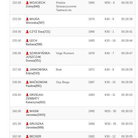
152.00
WOJCIECH
Polskie
1965
M50 - 8
00:29:33
Dolny(640)
Stowarzyszenie
Taekwon-do
153.00
MAJDA
1974
K40 - 6
00:29:39
Weronika(597)
154.00
CZYŻ Ewa(721)
1966
K50 - 1
00:29:41
155.00
LECH
1995
K20 - 18
00:29:44
Barbara(598)
156.00
SZARAFIŃSKA-
Vege Runners
1976
K40 - 7
00:29:47
JUSZCZAK
Dorota(551)
157.00
JANKOWSKA
Brak
1971
K40 - 8
00:29:58
Edyta(533)
158.00
MAĆKOWIAK
Osp Biega
1987
K30 - 10
00:29:59
Paulina(691)
159.00
GRZELKA-
1983
K30 - 11
00:30:02
ZEMBATY
Katarzyna(602)
160.00
WASIK
1995
M20 - 50
00:30:03
Jarosław(5453)
161.00
GRUSZKA
1984
M30 - 35
00:30:03
Jarosław(668)
162.00
BECKER
1982
K30 - 12
00:30:05