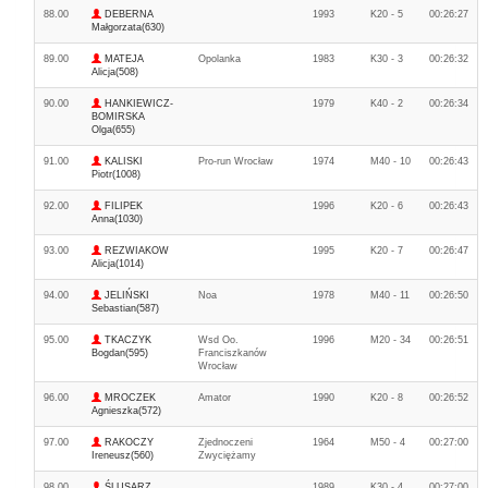
88.00
DEBERNA
1993
K20 - 5
00:26:27
Małgorzata(630)
89.00
MATEJA
Opolanka
1983
K30 - 3
00:26:32
Alicja(508)
90.00
HANKIEWICZ-
1979
K40 - 2
00:26:34
BOMIRSKA
Olga(655)
91.00
KALISKI
Pro-run Wrocław
1974
M40 - 10
00:26:43
Piotr(1008)
92.00
FILIPEK
1996
K20 - 6
00:26:43
Anna(1030)
93.00
REZWIAKOW
1995
K20 - 7
00:26:47
Alicja(1014)
94.00
JELIŃSKI
Noa
1978
M40 - 11
00:26:50
Sebastian(587)
95.00
TKACZYK
Wsd Oo.
1996
M20 - 34
00:26:51
Bogdan(595)
Franciszkanów
Wrocław
96.00
MROCZEK
Amator
1990
K20 - 8
00:26:52
Agnieszka(572)
97.00
RAKOCZY
Zjednoczeni
1964
M50 - 4
00:27:00
Ireneusz(560)
Zwyciężamy
98.00
ŚLUSARZ
1989
K30 - 4
00:27:00