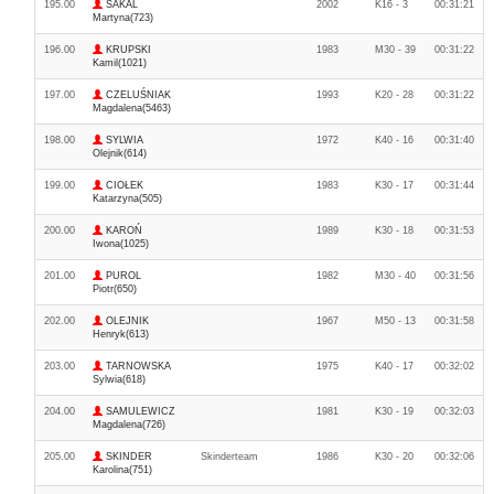
195.00
SAKAL
2002
K16 - 3
00:31:21
Martyna(723)
196.00
KRUPSKI
1983
M30 - 39
00:31:22
Kamil(1021)
197.00
CZELUŚNIAK
1993
K20 - 28
00:31:22
Magdalena(5463)
198.00
SYLWIA
1972
K40 - 16
00:31:40
Olejnik(614)
199.00
CIOŁEK
1983
K30 - 17
00:31:44
Katarzyna(505)
200.00
KAROŃ
1989
K30 - 18
00:31:53
Iwona(1025)
201.00
PUROL
1982
M30 - 40
00:31:56
Piotr(650)
202.00
OLEJNIK
1967
M50 - 13
00:31:58
Henryk(613)
203.00
TARNOWSKA
1975
K40 - 17
00:32:02
Sylwia(618)
204.00
SAMULEWICZ
1981
K30 - 19
00:32:03
Magdalena(726)
205.00
SKINDER
Skinderteam
1986
K30 - 20
00:32:06
Karolina(751)