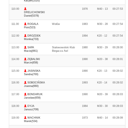
Kacper(1020)
110.00
1976
M40 - 13
00:27:53
DRELICHOWSKI
Daniel(5378)
111.00
ROGALA
Wołów
1983
M30 - 28
00:27:54
Piotr(523)
112.00
DROZDEK
1994
K20 - 12
00:27:54
Monika(733)
113.00
SAPA
Stalowowolski Klub
1980
M30 - 29
00:28:00
Maciej(661)
Biegacza Awl
114.00
ZĘBALSKI
1990
M20 - 38
00:28:01
Marcin(658)
115.00
JASINSKA
1990
K20 - 13
00:28:02
Sandra(700)
116.00
SOBOCIŃSKA
1993
K20 - 14
00:28:02
Joanna(660)
117.00
BONDARUK
1990
M20 - 39
00:28:03
Jarosław(659)
118.00
DYJA
1984
M30 - 30
00:28:03
Janusz(709)
119.00
WACHNIK
1973
M40 - 14
00:28:09
Marek(534)