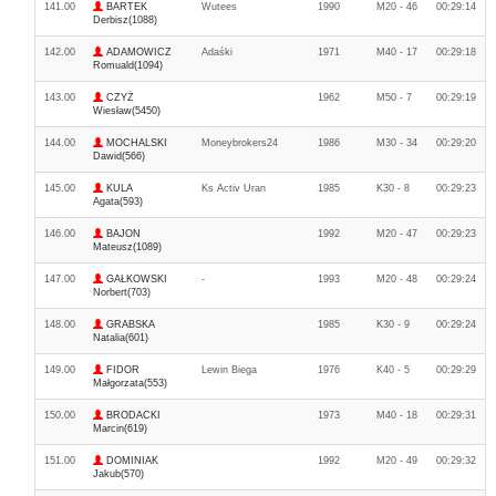
141.00
BARTEK
Wutees
1990
M20 - 46
00:29:14
Derbisz(1088)
142.00
ADAMOWICZ
Adaśki
1971
M40 - 17
00:29:18
Romuald(1094)
143.00
CZYŻ
1962
M50 - 7
00:29:19
Wiesław(5450)
144.00
MOCHALSKI
Moneybrokers24
1986
M30 - 34
00:29:20
Dawid(566)
145.00
KULA
Ks Activ Uran
1985
K30 - 8
00:29:23
Agata(593)
146.00
BAJON
1992
M20 - 47
00:29:23
Mateusz(1089)
147.00
GAŁKOWSKI
-
1993
M20 - 48
00:29:24
Norbert(703)
148.00
GRABSKA
1985
K30 - 9
00:29:24
Natalia(601)
149.00
FIDOR
Lewin Biega
1976
K40 - 5
00:29:29
Małgorzata(553)
150.00
BRODACKI
1973
M40 - 18
00:29:31
Marcin(619)
151.00
DOMINIAK
1992
M20 - 49
00:29:32
Jakub(570)