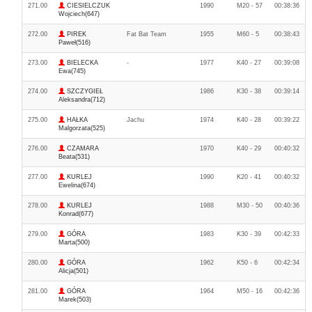
271.00
CIESIELCZUK
1990
M20 - 57
00:38:36
Wojciech(647)
272.00
PIREK
Fat Bat Team
1955
M60 - 5
00:38:43
Paweł(516)
273.00
BIELECKA
-
1977
K40 - 27
00:39:08
Ewa(745)
274.00
SZCZYGIEŁ
1986
K30 - 38
00:39:14
Aleksandra(712)
275.00
HAŁKA
Jachu
1974
K40 - 28
00:39:22
Malgorzata(525)
276.00
CZAMARA
1970
K40 - 29
00:40:32
Beata(531)
277.00
KURLEJ
1990
K20 - 41
00:40:32
Ewelina(674)
278.00
KURLEJ
1988
M30 - 50
00:40:36
Konrad(677)
279.00
GÓRA
1983
K30 - 39
00:42:33
Marta(500)
280.00
GÓRA
1962
K50 - 6
00:42:34
Alicja(501)
281.00
GÓRA
1964
M50 - 16
00:42:36
Marek(503)