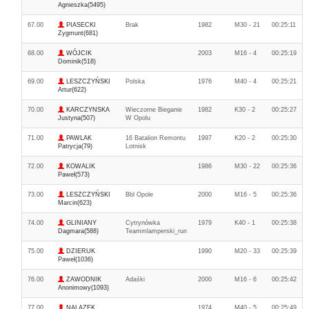
Agnieszka(5495)
67.00
PIASECKI
Brak
1982
M30 - 21
00:25:11
Zygmunt(681)
68.00
WÓJCIK
2003
M16 - 4
00:25:19
Dominik(518)
69.00
LESZCZYŃSKI
Polska
1976
M40 - 4
00:25:21
Artur(622)
70.00
KARCZYNSKA
Wieczorne Bieganie
1982
K30 - 2
00:25:27
Justyna(507)
W Opolu
71.00
PAWLAK
16 Batalion Remontu
1997
K20 - 2
00:25:30
Patrycja(79)
Lotnisk
72.00
KOWALIK
1986
M30 - 22
00:25:36
Paweł(573)
73.00
LESZCZYŃSKI
Bbl Opole
2000
M16 - 5
00:25:36
Marcin(623)
74.00
GLINIANY
Cytrynówka
1979
K40 - 1
00:25:38
Dagmara(588)
Teammlamperski_run
75.00
DZIERUK
1990
M20 - 33
00:25:39
Paweł(1036)
76.00
ZAWODNIK
Adaśki
2000
M16 - 6
00:25:42
Anonimowy(1093)
77.00
NALAZEK
1974
M40 - 5
00:25:49