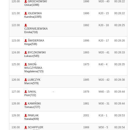
120.00
GROCHOWSKI
1996
M20 - 40
00:28:22
Oskar(1096)
121.00
IGLEWSKA
1996
K20 - 15
00:28:22
Karolina(1095)
122.00
1992
K20 - 16
00:28:25
CZERNIEJEWSKA
Emilia(716)
123.00
ŚWIDERSKA
1996
K20 - 17
00:28:26
Kinga(536)
124.00
BYCZKOWSKI
1993
M20 - 41
00:28:33
Łukasz(545)
125.00
SIKOŃ-
1975
K40 - 4
00:28:35
WILCZYŃSKA
Magdalena(715)
126.00
LUBCZYK
1995
M20 - 42
00:28:38
Marcin(579)
127.00
SAKAL
-
1979
M40 - 15
00:28:44
Piotr(722)
128.00
KAMIŃSKI
1981
M30 - 31
00:28:44
Tomasz(727)
129.00
PAWLAK
2001
K16 - 1
00:28:53
Natalia(609)
130.00
SCHIFFLER
1969
M50 - 5
00:28:54