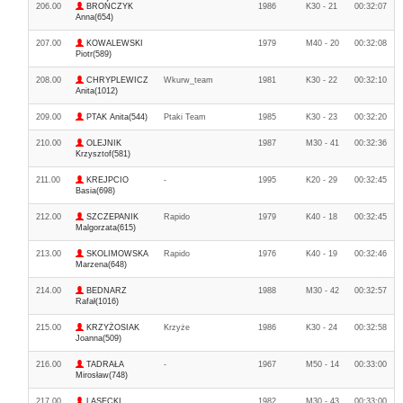
206.00
BROŃCZYK
1986
K30 - 21
00:32:07
Anna(654)
207.00
KOWALEWSKI
1979
M40 - 20
00:32:08
Piotr(589)
208.00
CHRYPLEWICZ
Wkurw_team
1981
K30 - 22
00:32:10
Anita(1012)
209.00
PTAK Anita(544)
Ptaki Team
1985
K30 - 23
00:32:20
210.00
OLEJNIK
1987
M30 - 41
00:32:36
Krzysztof(581)
211.00
KREJPCIO
-
1995
K20 - 29
00:32:45
Basia(698)
212.00
SZCZEPANIK
Rapido
1979
K40 - 18
00:32:45
Malgorzata(615)
213.00
SKOLIMOWSKA
Rapido
1976
K40 - 19
00:32:46
Marzena(648)
214.00
BEDNARZ
1988
M30 - 42
00:32:57
Rafał(1016)
215.00
KRZYŻOSIAK
Krzyże
1986
K30 - 24
00:32:58
Joanna(509)
216.00
TADRAŁA
-
1967
M50 - 14
00:33:00
Mirosław(748)
217.00
LASECKI
1982
M30 - 43
00:33:00