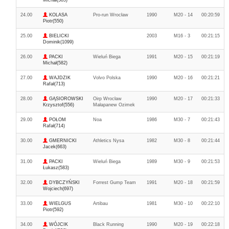
Michał(585)
24.00
KOLASA
Pro-run Wrocław
1990
M20 - 14
00:20:59
Piotr(550)
25.00
BIELICKI
2003
M16 - 3
00:21:15
Dominik(1099)
26.00
PACKI
Wieluń Biega
1991
M20 - 15
00:21:19
Michał(582)
27.00
WAJDZIK
Volvo Polska
1990
M20 - 16
00:21:21
Rafał(713)
28.00
GĄSIOROWSKI
Oirp Wrocław
1990
M20 - 17
00:21:33
Krzysztof(556)
Małapanew Ozimek
29.00
POŁOM
Noa
1986
M30 - 7
00:21:43
Rafał(714)
30.00
GMERNICKI
Athletics Nysa
1982
M30 - 8
00:21:44
Jacek(663)
31.00
PACKI
Wieluń Biega
1989
M30 - 9
00:21:53
Łukasz(583)
32.00
DYBCZYŃSKI
Forrest Gump Team
1991
M20 - 18
00:21:59
Wojciech(697)
33.00
WIELGUS
Artibau
1981
M30 - 10
00:22:10
Piotr(592)
34.00
WÓJCIK
Black Running
1990
M20 - 19
00:22:18