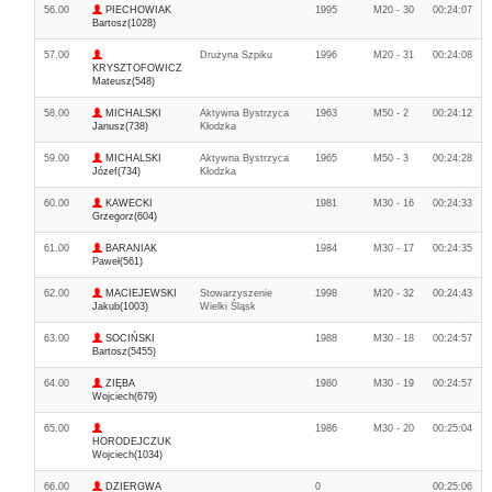
56.00
PIECHOWIAK
1995
M20 - 30
00:24:07
Bartosz(1028)
57.00
Drużyna Szpiku
1996
M20 - 31
00:24:08
KRYSZTOFOWICZ
Mateusz(548)
58.00
MICHALSKI
Aktywna Bystrzyca
1963
M50 - 2
00:24:12
Janusz(738)
Kłodzka
59.00
MICHALSKI
Aktywna Bystrzyca
1965
M50 - 3
00:24:28
Józef(734)
Kłodzka
60.00
KAWECKI
1981
M30 - 16
00:24:33
Grzegorz(604)
61.00
BARANIAK
1984
M30 - 17
00:24:35
Paweł(561)
62.00
MACIEJEWSKI
Stowarzyszenie
1998
M20 - 32
00:24:43
Jakub(1003)
Wielki Śląsk
63.00
SOCIŃSKI
1988
M30 - 18
00:24:57
Bartosz(5455)
64.00
ZIĘBA
1980
M30 - 19
00:24:57
Wojciech(679)
65.00
1986
M30 - 20
00:25:04
HORODEJCZUK
Wojciech(1034)
66.00
DZIERGWA
0
00:25:06