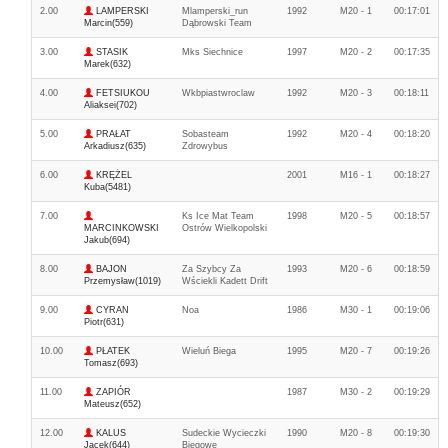
2.00
LAMPERSKI
Mlamperski_run
1992
M20 - 1
00:17:01
Marcin(559)
Dąbrowski Team
3.00
STASIK
Mks Siechnice
1997
M20 - 2
00:17:35
Marek(632)
4.00
FETSIUKOU
Wkbpiastwroclaw
1992
M20 - 3
00:18:11
Aliaksei(702)
5.00
PRAŁAT
Sobasteam
1992
M20 - 4
00:18:20
Arkadiusz(635)
Zdrowybus
6.00
KRĘŻEL
2001
M16 - 1
00:18:27
Kuba(5481)
7.00
Ks Ice Mat Team
1998
M20 - 5
00:18:57
MARCINKOWSKI
Ostrów Wielkopolski
Jakub(694)
8.00
BAJON
Za Szybcy Za
1993
M20 - 6
00:18:59
Przemysław(1019)
Wściekli Kadett Drift
9.00
CYRAN
Noa
1986
M30 - 1
00:19:06
Piotr(631)
10.00
PŁATEK
Wieluń Biega
1995
M20 - 7
00:19:26
Tomasz(693)
11.00
ZAPIÓR
1987
M30 - 2
00:19:29
Mateusz(652)
12.00
KALUS
Sudeckie Wycieczki
1990
M20 - 8
00:19:30
Jacek(644)
Biegowe