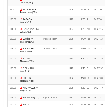
Justyna(617)
99.00
BOJARCZUK
1998
M20 - 35
00:27:01
Przemysław(529)
100.00
PARADA
1998
K20 - 9
00:27:04
Agata(528)
101.00
SZCZEPAŃSKA
1997
K20 - 10
00:27:14
Julia(1087)
102.00
WOŹNIAK
Pekaes Team
1986
M30 - 26
00:27:18
Krystian(1002)
103.00
ZALEWSKI
Athletics Nysa
1970
M40 - 12
00:27:31
Andrzej(664)
104.00
SZUMKO
1980
K30 - 5
00:27:35
Marzena(701)
105.00
DŻUMAŁO
1978
K40 - 3
00:27:37
Anna(552)
106.00
ZIĘTEK
1992
M20 - 36
00:27:38
Mateusz(646)
107.00
KRZYKOWSKA
1996
K20 - 11
00:27:40
Kinga(547)
108.00
FIL Łukasz(672)
Opieka Veritas
1981
M30 - 27
00:27:47
109.00
FILAK
1999
M20 - 37
00:27:50