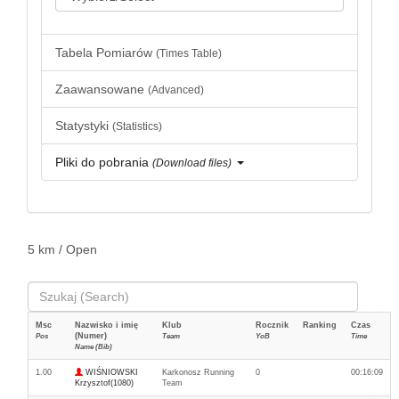
Tabela Pomiarów
(Times Table)
Zaawansowane
(Advanced)
Statystyki
(Statistics)
Pliki do pobrania
(Download files)
5 km / Open
Msc
Nazwisko i imię
Klub
Rocznik
Ranking
Czas
(Numer)
Pos
Team
YoB
Time
Name (Bib)
1.00
WIŚNIOWSKI
Karkonosz Running
0
00:16:09
Krzysztof(1080)
Team