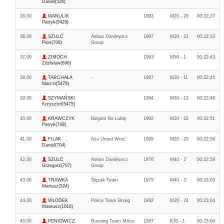
Daniel(526)
35.00
MANULIK
1993
M20 - 20
00:22:27
Patryk(5429)
36.00
SZULC
Adrian Danilewicz
1997
M20 - 21
00:22:33
Piotr(708)
Group
37.00
ZIMOCH
1963
M50 - 1
00:22:43
Zdzisław(696)
38.00
TARCHAŁA
-
1987
M30 - 11
00:22:45
Marcin(5479)
39.00
SZYMAŃSKI
1984
M30 - 12
00:22:48
Krzysztof(5475)
40.00
KRAWCZYK
Biegam Bo Lubię
1992
M20 - 22
00:22:51
Patryk(749)
41.00
FILAK
Azs Umed Wroc
1995
M20 - 23
00:22:56
Daniel(704)
42.00
SZULC
Adrian Danilewicz
1976
M40 - 2
00:22:58
Grzegorz(707)
Group
43.00
TRAWKA
Ślęzak Team
1975
M40 - 3
00:23:03
Mariusz(524)
44.00
WŁODEK
Police Team Brzeg
1992
M20 - 24
00:23:04
Mateusz(1018)
45.00
PENIOWICZ
Running Team Milicz
1987
K30 - 1
00:23:04