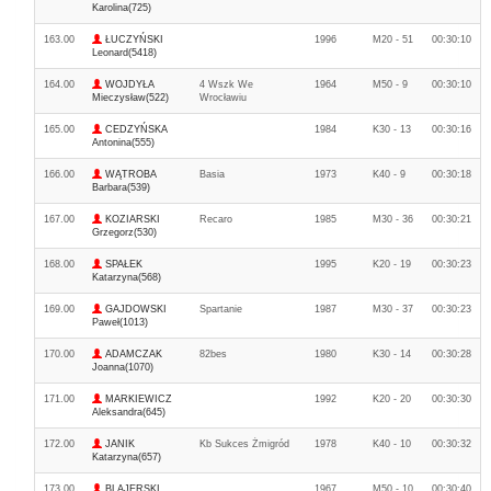
Karolina(725)
163.00
ŁUCZYŃSKI
1996
M20 - 51
00:30:10
Leonard(5418)
164.00
WOJDYŁA
4 Wszk We
1964
M50 - 9
00:30:10
Mieczysław(522)
Wrocławiu
165.00
CEDZYŃSKA
1984
K30 - 13
00:30:16
Antonina(555)
166.00
WĄTROBA
Basia
1973
K40 - 9
00:30:18
Barbara(539)
167.00
KOZIARSKI
Recaro
1985
M30 - 36
00:30:21
Grzegorz(530)
168.00
SPAŁEK
1995
K20 - 19
00:30:23
Katarzyna(568)
169.00
GAJDOWSKI
Spartanie
1987
M30 - 37
00:30:23
Paweł(1013)
170.00
ADAMCZAK
82bes
1980
K30 - 14
00:30:28
Joanna(1070)
171.00
MARKIEWICZ
1992
K20 - 20
00:30:30
Aleksandra(645)
172.00
JANIK
Kb Sukces Żmigród
1978
K40 - 10
00:30:32
Katarzyna(657)
173.00
BLAJERSKI
1967
M50 - 10
00:30:40