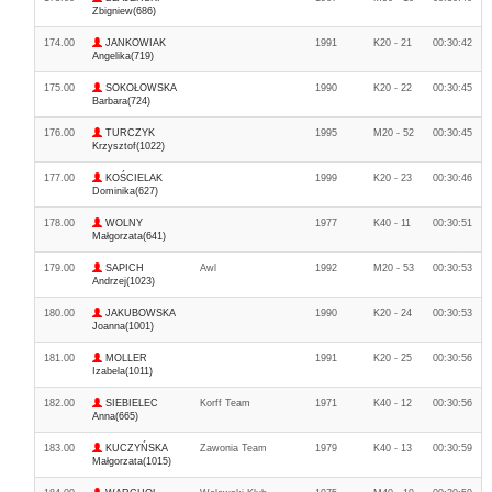
Zbigniew(686)
174.00
JANKOWIAK
1991
K20 - 21
00:30:42
Angelika(719)
175.00
SOKOŁOWSKA
1990
K20 - 22
00:30:45
Barbara(724)
176.00
TURCZYK
1995
M20 - 52
00:30:45
Krzysztof(1022)
177.00
KOŚCIELAK
1999
K20 - 23
00:30:46
Dominika(627)
178.00
WOLNY
1977
K40 - 11
00:30:51
Małgorzata(641)
179.00
SAPICH
Awl
1992
M20 - 53
00:30:53
Andrzej(1023)
180.00
JAKUBOWSKA
1990
K20 - 24
00:30:53
Joanna(1001)
181.00
MOLLER
1991
K20 - 25
00:30:56
Izabela(1011)
182.00
SIEBIELEC
Korff Team
1971
K40 - 12
00:30:56
Anna(665)
183.00
KUCZYŃSKA
Zawonia Team
1979
K40 - 13
00:30:59
Małgorzata(1015)