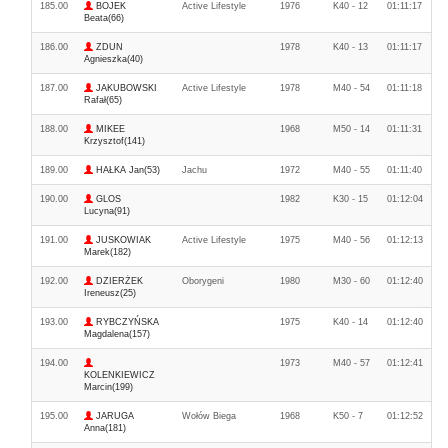
185.00
BOJEK
Active Lifestyle
1976
K40 - 12
01:11:17
Beata(66)
186.00
ZDUN
1978
K40 - 13
01:11:17
Agnieszka(40)
187.00
JAKUBOWSKI
Active Lifestyle
1978
M40 - 54
01:11:18
Rafał(65)
188.00
MIKEE
1968
M50 - 14
01:11:31
Krzysztof(141)
189.00
HAŁKA Jan(53)
Jachu
1972
M40 - 55
01:11:40
190.00
GLOS
1982
K30 - 15
01:12:04
Lucyna(91)
191.00
JUSKOWIAK
Active Lifestyle
1975
M40 - 56
01:12:13
Marek(182)
192.00
DZIERŻEK
Oborygeni
1980
M30 - 60
01:12:40
Ireneusz(25)
193.00
RYBCZYŃSKA
1975
K40 - 14
01:12:40
Magdalena(157)
194.00
1973
M40 - 57
01:12:41
KOLENKIEWICZ
Marcin(199)
195.00
JARUGA
Wołów Biega
1968
K50 - 7
01:12:52
Anna(181)