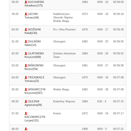
58.00
KUCHARSKI
1984
M30 - 24
00:56:00
Arkadiusz(175)
59.00
LECHKI
Nadleśnictwo
1973
M40 - 16
00:56:19
Tomasz(44)
Oborniki Śląskie
Wołów Biega
60.00
WOŹNIAK
Pcc Ultra Runners
1976
M40 - 17
00:56:26
Rafał(130)
61.00
DULIŃSKI
Oborygeni
1982
M30 - 25
00:56:50
Adam(13)
62.00
ULATOWSKI
Deloitte Adventure
1984
M30 - 26
00:56:52
Krzysztof(69)
Team
63.00
BIŃKOWSKI
Oborygeni
1981
M30 - 27
00:56:59
Borys(254)
64.00
TRZASKACZ
Oborygeni
1975
M40 - 18
00:57:06
Tomasz(22)
65.00
WINIARCZYK
Wołów Biega
1982
M30 - 28
00:57:09
Krzysztof(267)
66.00
OLEJNIK
Endorfiny Wąsosz
1984
K30 - 4
00:57:15
Agnieszka(59)
67.00
Kratos
1972
M40 - 19
00:57:17
KACZMARCZYK
Lucjan(131)
68.00
1968
M50 - 5
00:57:21