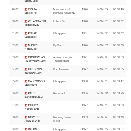
Marta(168)
79.00
CZAJA
Miniclassic.pl
1976
M40 - 22
00:58:19
Maciej(76)
Running Academy
80.00
WILANOWSKI
Lubisz To ...
1970
M40 - 23
00:58:42
Tomasz(233)
81.00
POLAK
Oborygeni
1981
M30 - 33
00:58:42
Łukasz(8)
82.00
MASICKI
Kp Bór
1976
M40 - 24
00:58:49
Rafał(245)
83.00
CICHOWLAS
Active Lifestyle
1991
M20 - 9
00:58:53
Przemysław(159)
Transformers
84.00
KARBOWSKI
K.s. Leniwiec
1977
M40 - 25
00:58:55
Jarosław(180)
85.00
GAJOWCZYK
Oborygeni
1958
M60 - 2
00:59:17
Marek(97)
86.00
PATER
Runattack
1986
M30 - 34
00:59:29
Bartłomiej(251)
87.00
CHUDY
1977
M40 - 26
00:59:33
Robert(203)
88.00
NOWICKI
Running Team
1963
M50 - 6
00:59:49
Andrzej(144)
Milicz
89.00
BALICKI
Oborygeni
1977
M40 - 27
00:59:57