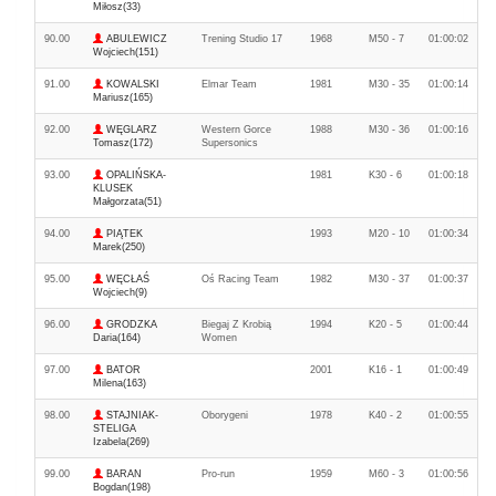
Miłosz(33)
90.00
ABULEWICZ
Trening Studio 17
1968
M50 - 7
01:00:02
Wojciech(151)
91.00
KOWALSKI
Elmar Team
1981
M30 - 35
01:00:14
Mariusz(165)
92.00
WĘGLARZ
Western Gorce
1988
M30 - 36
01:00:16
Tomasz(172)
Supersonics
93.00
OPALIŃSKA-
1981
K30 - 6
01:00:18
KLUSEK
Małgorzata(51)
94.00
PIĄTEK
1993
M20 - 10
01:00:34
Marek(250)
95.00
WĘCŁAŚ
Oś Racing Team
1982
M30 - 37
01:00:37
Wojciech(9)
96.00
GRODZKA
Biegaj Z Krobią
1994
K20 - 5
01:00:44
Daria(164)
Women
97.00
BATOR
2001
K16 - 1
01:00:49
Milena(163)
98.00
STAJNIAK-
Oborygeni
1978
K40 - 2
01:00:55
STELIGA
Izabela(269)
99.00
BARAN
Pro-run
1959
M60 - 3
01:00:56
Bogdan(198)