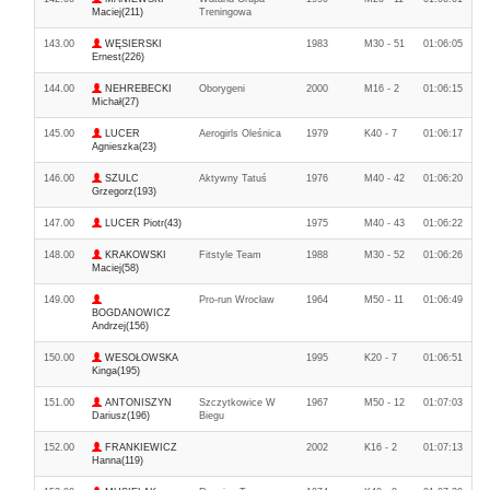
Maciej(211)
Treningowa
143.00
WĘSIERSKI
1983
M30 - 51
01:06:05
Ernest(226)
144.00
NEHREBECKI
Oborygeni
2000
M16 - 2
01:06:15
Michał(27)
145.00
LUCER
Aerogirls Oleśnica
1979
K40 - 7
01:06:17
Agnieszka(23)
146.00
SZULC
Aktywny Tatuś
1976
M40 - 42
01:06:20
Grzegorz(193)
147.00
LUCER Piotr(43)
1975
M40 - 43
01:06:22
148.00
KRAKOWSKI
Fitstyle Team
1988
M30 - 52
01:06:26
Maciej(58)
149.00
Pro-run Wrocław
1964
M50 - 11
01:06:49
BOGDANOWICZ
Andrzej(156)
150.00
WESOŁOWSKA
1995
K20 - 7
01:06:51
Kinga(195)
151.00
ANTONISZYN
Szczytkowice W
1967
M50 - 12
01:07:03
Dariusz(196)
Biegu
152.00
FRANKIEWICZ
2002
K16 - 2
01:07:13
Hanna(119)