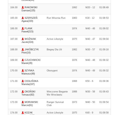
Elżbieta(94)
164.00
RAKOWSKI
1992
M20 - 12
01:08:49
Damian(135)
165.00
SZERSZEŃ
Run Wisznia Run
1983
K30 - 12
01:08:53
Agata(220)
166.00
FLANK
1974
M40 - 46
01:09:02
Paweł(215)
167.00
WOŹNIAK
Active Lifestyle
1975
M40 - 47
01:09:04
Jacek(224)
168.00
JAKÓBCZYK
Biegnę Dla Uli
1982
M30 - 57
01:09:16
Piotr(10)
169.00
CZUCHWICKI
1976
M40 - 48
01:09:32
Marek(26)
170.00
SZYNKA
Oborygeni
1974
M40 - 49
01:09:32
Mateusz(49)
171.00
CEGLIŃSKA
1968
K50 - 6
01:09:36
Mariola(197)
172.00
OKOŃSKI
Wieczorne Bieganie
1988
M30 - 58
01:09:43
Tomasz(92)
We Wrocławiu
173.00
MORAWSKI
Ranger Survival
1973
M40 - 50
01:09:54
Marcin(61)
Club
174.00
KOZAK
Active Lifestyle
1975
K40 - 9
01:09:58