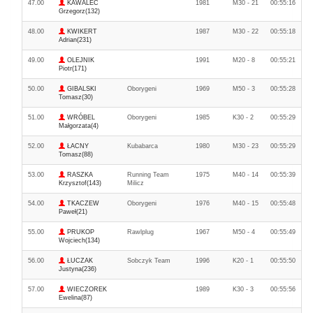
47.00
KAWALEC
1981
M30 - 21
00:55:16
Grzegorz(132)
48.00
KWIKERT
1987
M30 - 22
00:55:18
Adrian(231)
49.00
OLEJNIK
1991
M20 - 8
00:55:21
Piotr(171)
50.00
GIBALSKI
Oborygeni
1969
M50 - 3
00:55:28
Tomasz(30)
51.00
WRÓBEL
Oborygeni
1985
K30 - 2
00:55:29
Małgorzata(4)
52.00
ŁACNY
Kubabarca
1980
M30 - 23
00:55:29
Tomasz(88)
53.00
RASZKA
Running Team
1975
M40 - 14
00:55:39
Krzysztof(143)
Milicz
54.00
TKACZEW
Oborygeni
1976
M40 - 15
00:55:48
Paweł(21)
55.00
PRUKOP
Rawlplug
1967
M50 - 4
00:55:49
Wojciech(134)
56.00
ŁUCZAK
Sobczyk Team
1996
K20 - 1
00:55:50
Justyna(236)
57.00
WIECZOREK
1989
K30 - 3
00:55:56
Ewelina(87)