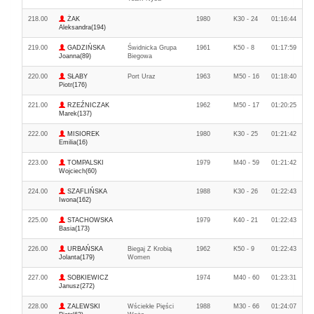
218.00
ŻAK
1980
K30 - 24
01:16:44
Aleksandra(194)
219.00
GADZIŃSKA
Świdnicka Grupa
1961
K50 - 8
01:17:59
Joanna(89)
Biegowa
220.00
SŁABY
Port Uraz
1963
M50 - 16
01:18:40
Piotr(176)
221.00
RZEŹNICZAK
1962
M50 - 17
01:20:25
Marek(137)
222.00
MISIOREK
1980
K30 - 25
01:21:42
Emilia(16)
223.00
TOMPALSKI
1979
M40 - 59
01:21:42
Wojciech(60)
224.00
SZAFLIŃSKA
1988
K30 - 26
01:22:43
Iwona(162)
225.00
STACHOWSKA
1979
K40 - 21
01:22:43
Basia(173)
226.00
URBAŃSKA
Biegaj Z Krobią
1962
K50 - 9
01:22:43
Jolanta(179)
Women
227.00
SOBKIEWICZ
1974
M40 - 60
01:23:31
Janusz(272)
228.00
ZALEWSKI
Wściekłe Pięści
1988
M30 - 66
01:24:07