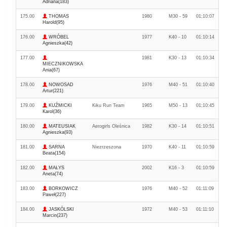
Adriana(183)
175.00
THOMAS
1980
M30 - 59
01:10:07
Harold(95)
176.00
WRÓBEL
1977
K40 - 10
01:10:14
Agnieszka(42)
177.00
1981
K30 - 13
01:10:34
MIECZNIKOWSKA
Ania(67)
178.00
NOWOSAD
1976
M40 - 51
01:10:40
Artur(221)
179.00
KUŹMICKI
Kiku Run Team
1965
M50 - 13
01:10:45
Karol(36)
180.00
MATEUSIAK
Aerogirls Oleśnica
1982
K30 - 14
01:10:51
Agnieszka(93)
181.00
SARNA
Niezrzeszona
1970
K40 - 11
01:10:59
Beata(154)
182.00
MAŁYS
2002
K16 - 3
01:10:59
Aneta(74)
183.00
BORKOWICZ
1976
M40 - 52
01:11:09
Paweł(227)
184.00
JASKÓLSKI
1972
M40 - 53
01:11:10
Marcin(237)