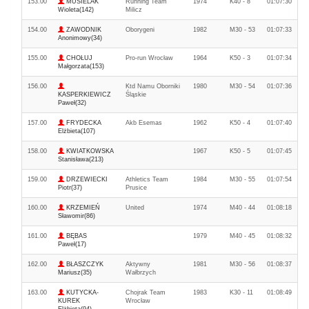
153.00
MUSIELAK
Running Team
1974
K40 - 8
01:07:30
Wioleta(142)
Milicz
154.00
ZAWODNIK
Oborygeni
1982
M30 - 53
01:07:33
Anonimowy(34)
155.00
CHOŁUJ
Pro-run Wrocław
1964
K50 - 3
01:07:34
Małgorzata(153)
156.00
Ktd Namu Oborniki
1980
M30 - 54
01:07:36
KASPERKIEWICZ
Śląskie
Paweł(32)
157.00
FRYDECKA
Akb Esemas
1962
K50 - 4
01:07:40
Elżbieta(107)
158.00
KWIATKOWSKA
1967
K50 - 5
01:07:45
Stanisława(213)
159.00
DRZEWIECKI
Athletics Team
1984
M30 - 55
01:07:54
Piotr(37)
Prusice
160.00
KRZEMIEŃ
United
1974
M40 - 44
01:08:18
Sławomir(86)
161.00
BĘBAS
1979
M40 - 45
01:08:32
Paweł(17)
162.00
BŁASZCZYK
Aktywny
1981
M30 - 56
01:08:37
Mariusz(35)
Wałbrzych
163.00
KUTYCKA-
Chojrak Team
1983
K30 - 11
01:08:49
KUREK
Wrocław