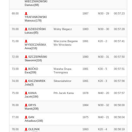
MIECZNIKOWSKI
Dariusz(68)
69.00
1987
M30 - 29
00:57:23
TRAFANKOWSKI
Mateusz(178)
70.00
DZIEDZIŃSKI
Wolny Biegacz
1983
M30 - 30
00:57:29
Łukasz(85)
71.00
Wieczorne Bieganie
1991
K20 - 2
00:57:41
WYSOCZAŃSKA
We Wrocławiu
Anna(216)
72.00
SZCZEPAŃSKI
1980
M30 - 31
00:57:50
Sławomir(116)
73.00
BOĆKO
Wataha Grupa
1981
K30 - 5
00:57:51
Ewa(209)
Treningowa
74.00
KACZMAREK
Siłowniahektor
1991
K20 - 3
00:57:56
Julia(3)
75.00
KANIA
Pth Jacek Kania
1978
M40 - 20
00:57:57
Jacek(184)
76.00
GRYS
1984
M30 - 32
00:58:00
Marek(208)
77.00
GAN
1975
M40 - 21
00:58:04
Arkadiusz(166)
78.00
OLEJNIK
1993
K20 - 4
00:58:19