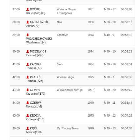
Marcin(106)
37.00
BOĆKO
Wataha Grupa
1981
M30 - 17
00:53:08
Krzysztof(200)
Treningowa
38.00
KALINOWSKI
Noa
1986
M30 - 18
00:53:16
Adrian(70)
39.00
Creative
1974
M40 - 9
00:53:18
WOJCIECHOWSKI
Waldemar(114)
40.00
PICZEWICZ
1974
M40 - 10
00:53:28
Dominik(257)
41.00
KARGUL
Śwo
1984
M30 - 19
00:53:31
Tomasz(77)
42.00
PŁATEK
Wieluń Biega
1995
M20 - 7
00:53:36
Tomasz(225)
43.00
KEMPA
Www.sanko.com.pl
1987
M30 - 20
00:53:40
Krzysztof(170)
44.00
CZERW
1979
M40 - 11
00:53:44
Konrad(149)
45.00
KĘDZIA
1973
M40 - 12
00:54:22
Grzegorz(113)
46.00
KRÓL
Oś Racing Team
1979
M40 - 13
00:54:38
Marcin(150)