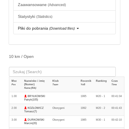
Zaawansowane
(Advanced)
Statystyki
(Statistics)
Pliki do pobrania
(Download files)
10 km / Open
Msc
Nazwisko i imię
Klub
Rocznik
Ranking
Czas
(Numer)
Pos
Team
YoB
Time
Name (Bib)
1.00
BRYŁKOWSKI
1995
M20 - 1
00:41:04
Patryk(105)
2.00
KOZŁOWICZ
Oborygeni
1992
M20 - 2
00:41:43
Tomasz(7)
3.00
DURKOWSKI
Oborygeni
1985
M30 - 1
00:42:10
Marcin(20)