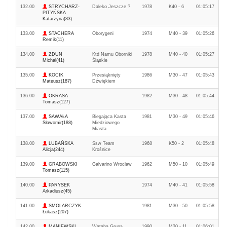
132.00
STRYCHARZ-
Daleko Jeszcze ?
1978
K40 - 6
01:05:17
PITYŃSKA
Katarzyna(83)
133.00
STACHERA
Oborygeni
1974
M40 - 39
01:05:26
Remik(11)
134.00
ZDUN
Ktd Namu Oborniki
1978
M40 - 40
01:05:27
Michal(41)
Śląskie
135.00
KOCIK
Przesiąknięty
1986
M30 - 47
01:05:43
Mateusz(187)
Dźwiękiem
136.00
OKRASA
1982
M30 - 48
01:05:44
Tomasz(127)
137.00
SAWAŁA
Biegająca Kasta
1981
M30 - 49
01:05:46
Sławomir(188)
Miedziowego
Miasta
138.00
LUBAŃSKA
Ssw Team
1968
K50 - 2
01:05:48
Alicja(244)
Krośnice
139.00
GRABOWSKI
Galvarino Wrocław
1962
M50 - 10
01:05:49
Tomasz(115)
140.00
PARYSEK
1974
M40 - 41
01:05:58
Arkadiusz(45)
141.00
SMOLARCZYK
1981
M30 - 50
01:05:58
Łukasz(207)
142.00
MANIEWSKI
Wataha Grupa
1990
M20 - 11
01:06:01