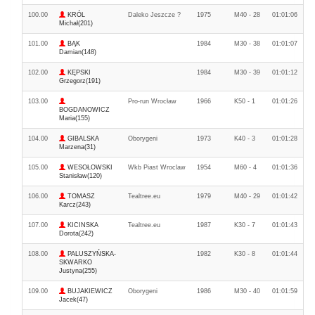
100.00
KRÓL
Daleko Jeszcze ?
1975
M40 - 28
01:01:06
Michał(201)
101.00
BĄK
1984
M30 - 38
01:01:07
Damian(148)
102.00
KĘPSKI
1984
M30 - 39
01:01:12
Grzegorz(191)
103.00
Pro-run Wrocław
1966
K50 - 1
01:01:26
BOGDANOWICZ
Maria(155)
104.00
GIBALSKA
Oborygeni
1973
K40 - 3
01:01:28
Marzena(31)
105.00
WESOŁOWSKI
Wkb Piast Wroclaw
1954
M60 - 4
01:01:36
Stanisław(120)
106.00
TOMASZ
Tealtree.eu
1979
M40 - 29
01:01:42
Karcz(243)
107.00
KICINSKA
Tealtree.eu
1987
K30 - 7
01:01:43
Dorota(242)
108.00
PALUSZYŃSKA-
1982
K30 - 8
01:01:44
SKWARKO
Justyna(255)
109.00
BUJAKIEWICZ
Oborygeni
1986
M30 - 40
01:01:59
Jacek(47)