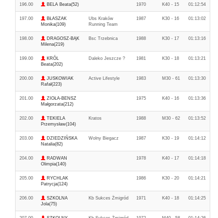
196.00
BELA Beata(52)
1970
K40 - 15
01:12:54
197.00
BŁASZAK
Ubs Kraków
1987
K30 - 16
01:13:02
Monika(109)
Running Team
198.00
DRAGOSZ-BĄK
Bsc Trzebnica
1988
K30 - 17
01:13:16
Milena(219)
199.00
KRÓL
Daleko Jeszcze ?
1981
K30 - 18
01:13:21
Beata(202)
200.00
JUSKOWIAK
Active Lifestyle
1983
M30 - 61
01:13:30
Rafał(223)
201.00
ZIOŁA-BENSZ
1975
K40 - 16
01:13:36
Małgorzata(212)
202.00
TEKIELA
Kratos
1988
M30 - 62
01:13:52
Przemysław(104)
203.00
DZIEDZIŃSKA
Wolny Biegacz
1987
K30 - 19
01:14:12
Natalia(82)
204.00
RADWAN
1978
K40 - 17
01:14:18
Olimpia(140)
205.00
RYCHLAK
1986
K30 - 20
01:14:21
Patrycja(124)
206.00
SZKOLNA
Kb Sukces Żmigród
1971
K40 - 18
01:14:25
Jola(75)