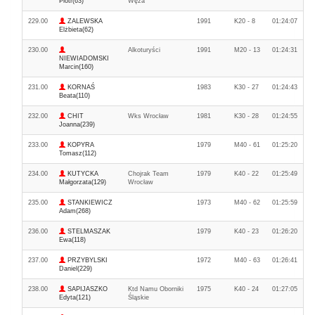
Piotr(63)
Węża
229.00
ZALEWSKA
1991
K20 - 8
01:24:07
Elżbieta(62)
230.00
Alkoturyści
1991
M20 - 13
01:24:31
NIEWIADOMSKI
Marcin(160)
231.00
KORNAŚ
1983
K30 - 27
01:24:43
Beata(110)
232.00
CHIT
Wks Wrocław
1981
K30 - 28
01:24:55
Joanna(239)
233.00
KOPYRA
1979
M40 - 61
01:25:20
Tomasz(112)
234.00
KUTYCKA
Chojrak Team
1979
K40 - 22
01:25:49
Małgorzata(129)
Wrocław
235.00
STANKIEWICZ
1973
M40 - 62
01:25:59
Adam(268)
236.00
STELMASZAK
1979
K40 - 23
01:26:20
Ewa(118)
237.00
PRZYBYLSKI
1972
M40 - 63
01:26:41
Daniel(229)
238.00
SAPIJASZKO
Ktd Namu Oborniki
1975
K40 - 24
01:27:05
Edyta(121)
Śląskie