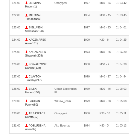
121.00
OZIMINA
Oborygeni
1977
M40 - 34
01:03:42
Hubert(1)
122.00
MITORAJ
1984
M30 - 45
01:03:45
Tomasz(103)
123.00
BIEŁUŃSKI
1977
M40 - 35
01:04:01
Sebastian(128)
124.00
KACZMAREK
1990
K20 - 6
01:04:25
Anna(161)
125.00
KACZMAREK
1973
M40 - 36
01:04:30
Sławomir(258)
126.00
KOWALEWSKI
1968
M50 - 9
01:04:38
Dariusz(136)
127.00
CLAYTON
1979
M40 - 37
01:04:44
Timothy(247)
128.00
BILSKI
Urban Exploration
1989
M30 - 46
01:05:03
Hubert(100)
Pl
129.00
ŁACHAN
Wkurw_team
1979
M40 - 38
01:05:08
Patryk(80)
130.00
TRZASKACZ
Oborygeni
1980
K30 - 10
01:05:11
Dorota(12)
131.00
POSŁUSZNA
Akb Esemas
1974
K40 - 5
01:05:13
Anna(39)