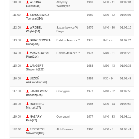
110.00
WRONA
Aktywny
1981
M30 - 41
01:02:04
Łukasz(46)
Wałbrzych
111.00
STAŚKIEWICZ
1980
M30 - 42
01:02:07
Tomasz(210)
112.00
WRÓBEL
Szczytkowice W
1976
M40 - 30
01:02:19
Wojtek(14)
Biegu
113.00
DURCZEWSKA
Daleko Jeszcze ?
1975
K40 - 4
01:02:24
Daria(206)
114.00
MASZKOWSKI
Daleko Jeszcze ?
1976
M40 - 31
01:02:28
Piotr(214)
115.00
LANGERT
1983
M30 - 43
01:02:33
Sławomir(222)
116.00
LEŻOŃ
1989
K30 - 9
01:02:47
Aleksandra(126)
117.00
JANKIEWICZ
Oborygeni
1977
M40 - 32
01:02:53
Bartosz(125)
118.00
ROHRING
1986
M30 - 44
01:02:53
Michal(177)
119.00
NAZARY
Oborygeni
1977
M40 - 33
01:03:11
Piotr(72)
120.00
FRYDECKI
Akb Esemas
1960
M50 - 8
01:03:41
Slawomir(108)