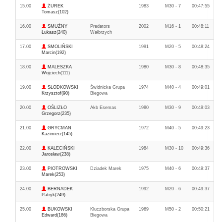
15.00
ŻUREK
1983
M30 - 7
00:47:55
Tomasz(102)
16.00
SMUŻNY
Predators
2002
M16 - 1
00:48:11
Łukasz(240)
Wałbrzych
17.00
SMOLIŃSKI
1991
M20 - 5
00:48:24
Marcin(192)
18.00
MALESZKA
1980
M30 - 8
00:48:35
Wojciech(111)
19.00
SŁODKOWSKI
Świdnicka Grupa
1974
M40 - 4
00:49:01
Krzysztof(90)
Biegowa
20.00
OŚLIZŁO
Akb Esemas
1980
M30 - 9
00:49:03
Grzegorz(235)
21.00
GRYCMAN
1972
M40 - 5
00:49:23
Kazimierz(145)
22.00
KALECIŃSKI
1984
M30 - 10
00:49:36
Jarosław(238)
23.00
PIOTROWSKI
Dziadek Marek
1975
M40 - 6
00:49:37
Marek(253)
24.00
BERNADEK
1992
M20 - 6
00:49:37
Patryk(249)
25.00
BUKOWSKI
Kluczborska Grupa
1969
M50 - 2
00:50:21
Edward(186)
Biegowa