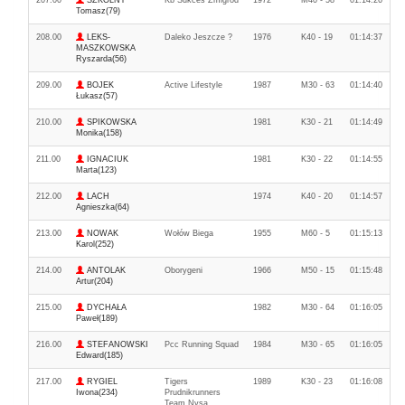
207.00
SZKOLNY
Kb Sukces Żmigród
1972
M40 - 58
01:14:26
Tomasz(79)
208.00
LEKS-
Daleko Jeszcze ?
1976
K40 - 19
01:14:37
MASZKOWSKA
Ryszarda(56)
209.00
BOJEK
Active Lifestyle
1987
M30 - 63
01:14:40
Łukasz(57)
210.00
SPIKOWSKA
1981
K30 - 21
01:14:49
Monika(158)
211.00
IGNACIUK
1981
K30 - 22
01:14:55
Marta(123)
212.00
LACH
1974
K40 - 20
01:14:57
Agnieszka(64)
213.00
NOWAK
Wołów Biega
1955
M60 - 5
01:15:13
Karol(252)
214.00
ANTOLAK
Oborygeni
1966
M50 - 15
01:15:48
Artur(204)
215.00
DYCHAŁA
1982
M30 - 64
01:16:05
Paweł(189)
216.00
STEFANOWSKI
Pcc Running Squad
1984
M30 - 65
01:16:05
Edward(185)
217.00
RYGIEL
Tigers
1989
K30 - 23
01:16:08
Iwona(234)
Prudnikrunners
Team Nysa