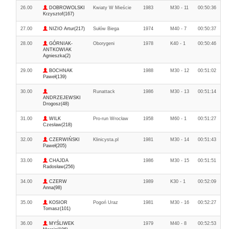
26.00
DOBROWOLSKI
Kwiaty W Mieście
1983
M30 - 11
00:50:36
Krzysztof(167)
27.00
NIZIO Artur(217)
Sułów Biega
1974
M40 - 7
00:50:37
28.00
GÓRNIAK-
Oborygeni
1978
K40 - 1
00:50:46
ANTKOWIAK
Agnieszka(2)
29.00
BOCHNAK
1988
M30 - 12
00:51:02
Paweł(139)
30.00
Runattack
1986
M30 - 13
00:51:14
ANDRZEJEWSKI
Drogosz(48)
31.00
WILK
Pro-run Wrocław
1958
M60 - 1
00:51:27
Czesław(218)
32.00
CZERWIŃSKI
Klinicysta.pl
1981
M30 - 14
00:51:43
Paweł(205)
33.00
CHAJDA
1986
M30 - 15
00:51:51
Radosław(256)
34.00
CZERW
1989
K30 - 1
00:52:09
Anna(98)
35.00
KOSIOR
Pogoń Uraz
1981
M30 - 16
00:52:27
Tomasz(101)
36.00
MYŚLIWEK
1979
M40 - 8
00:52:53