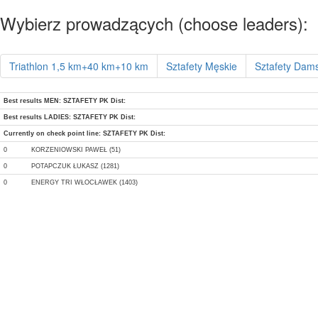
Wybierz prowadzących (choose leaders):
Triathlon 1,5 km+40 km+10 km
Sztafety Męskie
Sztafety Dam
Best results MEN: SZTAFETY PK Dist:
Best results LADIES: SZTAFETY PK Dist:
Currently on check point line: SZTAFETY PK Dist:
0
KORZENIOWSKI PAWEŁ (51)
0
POTAPCZUK ŁUKASZ (1281)
0
ENERGY TRI WŁOCŁAWEK (1403)