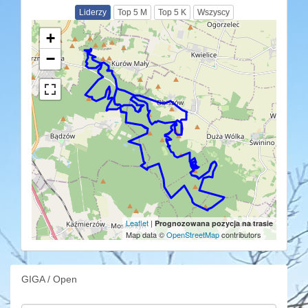
Liderzy
Top 5 M
Top 5 K
Wszyscy
+
−
Leaflet
|
Prognozowana pozycja na trasie
Map data ©
OpenStreetMap
contributors
GIGA / Open