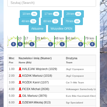
10 km
17 km
29 km
75
75
74
48 km
60 km
79 km
73
72
69
Aktualnie
Wszystkie OPEN
10
17
29 km
48 km
60 km
79 km
km
km
0
0
1
1
1
3
0
Msc
Nazwisko i imię (Numer)
Drużyna
Pos
Name (Bib)
Team
1.00
HALEJAK Wojciech (1029)
Jbg2 Cryospace
2.00
KOZAK Mariusz (1018)
Jbg2 Cryospace
3.00
ROŻEK Karol (1107)
Cst 7r Mtb Team
4.00
FICEK Michał (2636)
Volkswagen Samochody Użytkowe M
5.00
GIL Mariusz (3876)
Euro Bike Kaczmarek Electric Team
6.00
DZIEWA Mikołaj (913)
Sgr Specialized