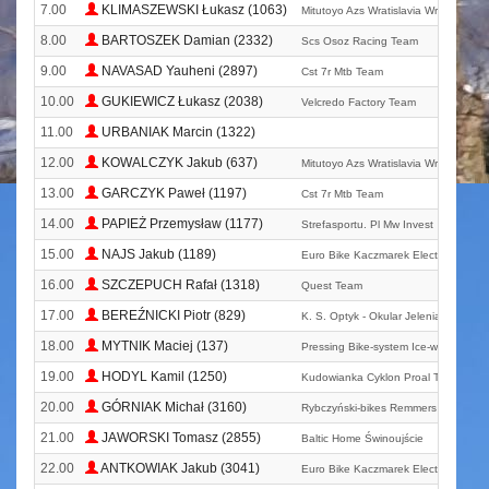
7.00
KLIMASZEWSKI Łukasz (1063)
Mitutoyo Azs Wratislavia Wrocław
8.00
BARTOSZEK Damian (2332)
Scs Osoz Racing Team
9.00
NAVASAD Yauheni (2897)
Cst 7r Mtb Team
10.00
GUKIEWICZ Łukasz (2038)
Velcredo Factory Team
11.00
URBANIAK Marcin (1322)
12.00
KOWALCZYK Jakub (637)
Mitutoyo Azs Wratislavia Wrocław
13.00
GARCZYK Paweł (1197)
Cst 7r Mtb Team
14.00
PAPIEŻ Przemysław (1177)
Strefasportu. Pl Mw Invest
15.00
NAJS Jakub (1189)
Euro Bike Kaczmarek Electric Team
16.00
SZCZEPUCH Rafał (1318)
Quest Team
17.00
BEREŹNICKI Piotr (829)
K. S. Optyk - Okular Jelenia Góra
18.00
MYTNIK Maciej (137)
Pressing Bike-system Ice-went Team
19.00
HODYL Kamil (1250)
Kudowianka Cyklon Proal Team
20.00
GÓRNIAK Michał (3160)
Rybczyński-bikes Remmers Team
21.00
JAWORSKI Tomasz (2855)
Baltic Home Świnoujście
22.00
ANTKOWIAK Jakub (3041)
Euro Bike Kaczmarek Electric Team