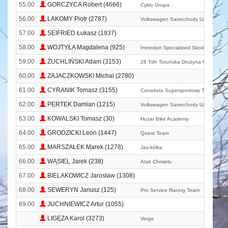
55.00
GORCZYCA Robert (4666)
Cyklo Grupa
56.00
LAKOMY Piotr (2787)
Volkswagen Samochody Użytkowe M
57.00
SEIFRIED Łukasz (1937)
58.00
WOJTYŁA Magdalena (925)
Immotion Specialized Skoda Gall-ic
59.00
ŻUCHLIŃSKI Adam (3153)
28 Tdh Toruńska Drużyna Harcerska
60.00
ZAJACZKOWSKI Michal (2780)
61.00
CYRANIK Tomasz (3155)
Consdata Supersportowy Team
62.00
PERTEK Damian (1215)
Volkswagen Samochody Użytkowe M
63.00
KOWALSKI Tomasz (30)
Huzar Bike Academy
64.00
GRODZICKI Leon (1447)
Quest Team
65.00
MARSZAŁEK Marek (1278)
Jas-kółka
66.00
WĄSIEL Jarek (238)
Atak Chmielu
67.00
BIELAKOWICZ Jarosław (1308)
68.00
SEWERYN Janusz (125)
Pro Service Racing Team
69.00
JUCHNIEWICZ Artur (1055)
LIGĘZA Karol (3273)
Verge