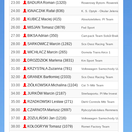
23.00
BADURA Roman (1320)
Rowerowy Bytom- Rowerek
24.00
IGNACZAK Rafał (836)
K. S. Optyk - Okular Jelenia Góra
25.00
KUBICZ Maciej (415)
Absolutebikes. Pl Team
26.00
MISJAN Tomasz (3878)
Fsd Sport
27.00
BIKSA Adrian (350)
Cart-pack Team Sokół Bralin
28.00
SARKOWICZ Marcin (1282)
Scs Osoz Racing Team
29.00
WICHŁACZ Marcin (265)
Gomola Trans Airco 1
30.00
DROZDZIOK Marlena (3831)
Km Sport Team
31.00
KRZYSTAŁA Zuzanna (781)
Volkswagen Samochody Użytkowe M
32.00
GRANEK Bartłomiej (2333)
Scs Osoz Racing Team
33.00
ZIÓŁKOWSKA Michalina (1104)
Cst 7r Mtb Team
34.00
JURKÓW Marcin (2187)
Strefasportu. Pl Mw Invest
35.00
RZADKOWSKI Lesław (271)
Diehl Controls Mtb Team
36.00
CZARNOTA Mariusz (2697)
Rybczyński-bikes Remmers Team
37.00
ZOZULIŃSKI Jan (1216)
Volkswagen Samochody Użytkowe M
38.00
KOŁOGRYW Tomasz (1079)
Romet Factory Team