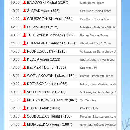
39.00
BADOWSKI Michał (3197)
Motiv Home Team
40.00
ŚLĄZAK Adam (852)
Scs Osoz Racing Team
41.00
GRUSZCZYŃSKI Artur (2664)
Scs Osoz Racing Team
42.00
OLIWA Daniel (515)
Mitsubishi Materials Mtb Team
43.00
TURCZYŃSKI Zbyszek (1082)
Romet Factory Team
44.00
CHOWANIEC Sebastian (188)
Absolutebikes. Pl Team
45.00
PŁOŃCZAK Jarek (1210)
Volkswagen Samochody Użytkowe M
46.00
KĘDZIA Adam (1013)
Strefasportu. Pl Mw Invest
47.00
BEJMERT Daniel (1560)
Sportfuel. Pl
48.00
WOŹNIAKOWSKI Łukasz (136)
Rafako Orbea Mtb Team
49.00
KRZYŚKO Bartosz (1065)
Mitutoyo Azs Wratislavia Wrocław
50.00
ADRYAN Tomasz (1213)
Volkswagen Samochody Użytkowe M
51.00
MIECZNIKOWSKI Dariusz (861)
Sct Wrocław
52.00
KUBICKI Piotr (3833)
Kiwi Klub Mtb
53.00
SŁOBODZIAN Tomasz (130)
Pressing Bike-system Ice-went Team
54.00
MISIASZEK Sławomir (1887)
Gromada Włóczęgów 28tdh