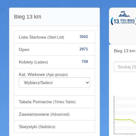
Bieg 13 km
Lista Startowa
3502
(Start List)
Open
2971
Bieg 13 km
Kobiety
758
(Ladies)
Kat. Wiekowe
(Age groups)
Tabela Pomiarów
(Times Table)
Zaawansowane
(Advanced)
Statystyki
(Statistics)