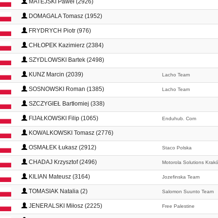
MATEJSKI Paweł (2926)
DOMAGALA Tomasz (1952)
FRYDRYCH Piotr (976)
CHŁOPEK Kazimierz (2384)
SZYDLOWSKI Bartek (2498)
KUNZ Marcin (2039)
Lacho Team
SOSNOWSKI Roman (1385)
Lacho Team
SZCZYGIEŁ Bartłomiej (338)
FIJAŁKOWSKI Filip (1065)
Enduhub. Com
KOWALKOWSKI Tomasz (2776)
OSMAŁEK Łukasz (2912)
Staco Polska
CHADAJ Krzysztof (2496)
Motorola Solutions Krak
KILIAN Mateusz (3164)
Jozefinska Team
TOMASIAK Natalia (2)
Salomon Suunto Team
JENERALSKI Miłosz (2225)
Free Palestine