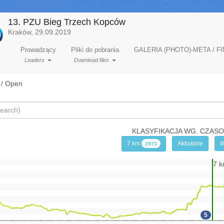
13. PZU Bieg Trzech Kopców
Kraków, 29.09.2019
Prowadzący
Pliki do pobrania
GALERIA (PHOTO)-META / FI
Leaders
Download files
 / Open
KLASYFIKACJA WG. CZAS
7 km
Aktualnie
W
2973
7 
5