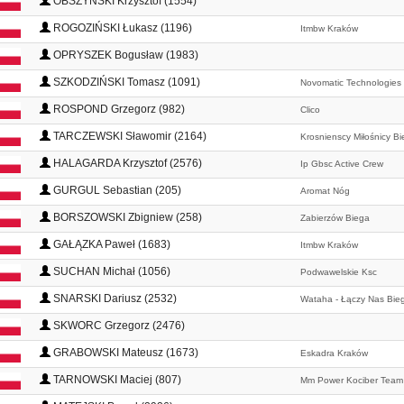
OBSZYŃSKI Krzysztof (1554)
ROGOZIŃSKI Łukasz (1196)
Itmbw Kraków
OPRYSZEK Bogusław (1983)
SZKODZIŃSKI Tomasz (1091)
Novomatic Technologies
ROSPOND Grzegorz (982)
Clico
TARCZEWSKI Sławomir (2164)
Krosnienscy Miłośnicy B
HALAGARDA Krzysztof (2576)
Ip Gbsc Active Crew
GURGUL Sebastian (205)
Aromat Nóg
BORSZOWSKI Zbigniew (258)
Zabierzów Biega
GAŁĄZKA Paweł (1683)
Itmbw Kraków
SUCHAN Michał (1056)
Podwawelskie Ksc
SNARSKI Dariusz (2532)
Wataha - Łączy Nas Bie
SKWORC Grzegorz (2476)
GRABOWSKI Mateusz (1673)
Eskadra Kraków
TARNOWSKI Maciej (807)
Mm Power Kociber Team