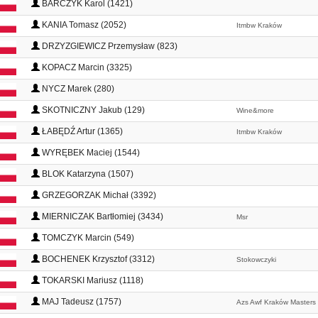
BARCZYK Karol (1421)
KANIA Tomasz (2052)
Itmbw Kraków
DRZYZGIEWICZ Przemysław (823)
KOPACZ Marcin (3325)
NYCZ Marek (280)
SKOTNICZNY Jakub (129)
Wine&more
ŁABĘDŹ Artur (1365)
Itmbw Kraków
WYRĘBEK Maciej (1544)
BLOK Katarzyna (1507)
GRZEGORZAK Michał (3392)
MIERNICZAK Bartłomiej (3434)
Msr
TOMCZYK Marcin (549)
BOCHENEK Krzysztof (3312)
Stokowczyki
TOKARSKI Mariusz (1118)
MAJ Tadeusz (1757)
Azs Awf Kraków Masters