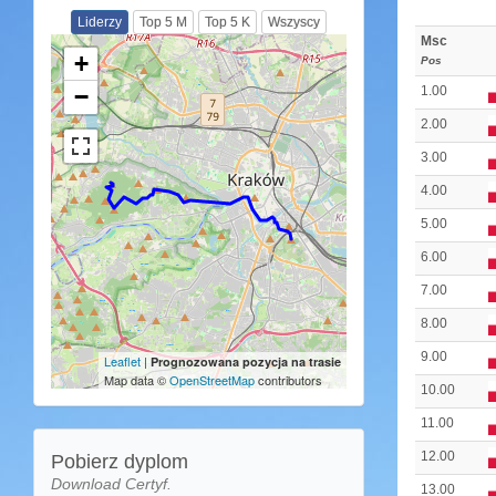
Liderzy
Top 5 M
Top 5 K
Wszyscy
Msc
+
Pos
1.00
−
2.00
3.00
4.00
5.00
6.00
7.00
8.00
9.00
Leaflet
|
Prognozowana pozycja na trasie
Map data ©
OpenStreetMap
contributors
10.00
11.00
12.00
Pobierz dyplom
Download Certyf.
13.00