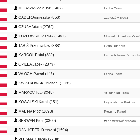
MORAWA Mateusz (1407)
Lacho Team
CADER Agnieszka (858)
Zabierzów Biega
CZUBA Adam (2762)
KOZŁOWSKI Maciek (1991)
Motorola Solutions Krak
TABIŚ Przemysław (388)
Pega Runners
KARGÓL Rafał (389)
Logtech Team Radzionk
OPIELA Jacek (2879)
WŁOCH Paweł (143)
Lacho Team
KWIATKOWSKI Michael (1138)
MARKOV Ilya (3345)
4f Running Team
KOWALSKI Kamil (151)
Fizjo-balance Kraków
MALINA Piotr (1693)
Poranny Patrol
SERWAN Piotr (3360)
#adamczerwińskiteam
DANHOFER Krzysztof (1594)
PLESNAR Jacek (2708)