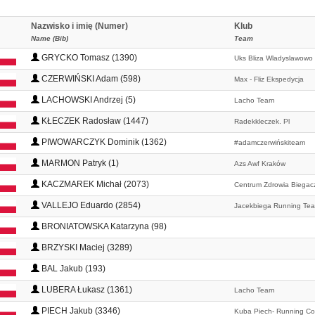
Nazwisko i imię (Numer)
Klub
Name (Bib)
Team
GRYCKO Tomasz (1390)
Uks Bliza Wladyslawowo
CZERWIŃSKI Adam (598)
Max - Fliz Ekspedycja
LACHOWSKI Andrzej (5)
Lacho Team
KŁECZEK Radosław (1447)
Radekkleczek. Pl
PIWOWARCZYK Dominik (1362)
#adamczerwińskiteam
MARMON Patryk (1)
Azs Awf Kraków
KACZMAREK Michał (2073)
Centrum Zdrowia Biegac
VALLEJO Eduardo (2854)
Jacekbiega Running Te
BRONIATOWSKA Katarzyna (98)
BRZYSKI Maciej (3289)
BAL Jakub (193)
LUBERA Łukasz (1361)
Lacho Team
PIECH Jakub (3346)
Kuba Piech- Running C