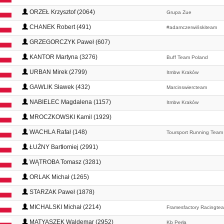
ORZEŁ Krzysztof (2064)
Grupa Zue
CHANEK Robert (491)
#adamczerwińskiteam
GRZEGORCZYK Paweł (607)
KANTOR Martyna (3276)
Buff Team Poland
URBAN Mirek (2799)
Itmbw Kraków
GAWLIK Sławek (432)
Marcinswiercteam
NABIELEC Magdalena (1157)
Itmbw Kraków
MROCZKOWSKI Kamil (1929)
WACHLA Rafał (148)
Toursport Running Team
ŁUŻNY Bartłomiej (2991)
WĄTROBA Tomasz (3281)
ORLAK Michał (1265)
STARZAK Paweł (1878)
MICHALSKI Michał (2214)
Framesfactory Racingte
MATYASZEK Waldemar (2952)
Kb Perła