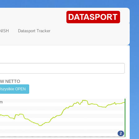
NISH
Datasport Tracker
OW NETTO
szystkie OPEN
km
2