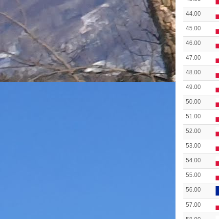
44.00
45.00
46.00
47.00
48.00
49.00
50.00
51.00
52.00
53.00
54.00
55.00
56.00
57.00