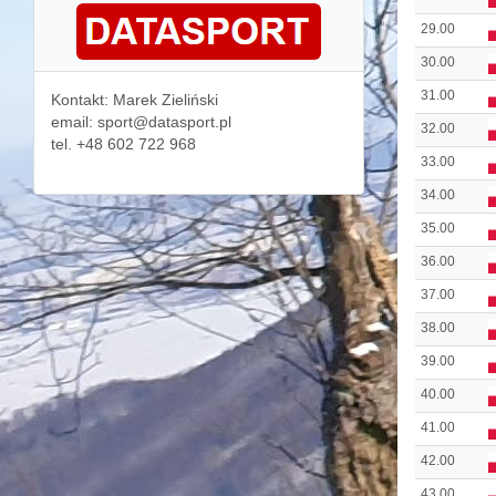
29.00
30.00
31.00
Kontakt: Marek Zieliński
email: sport@datasport.pl
32.00
tel. +48 602 722 968
33.00
34.00
35.00
36.00
37.00
38.00
39.00
40.00
41.00
42.00
43.00