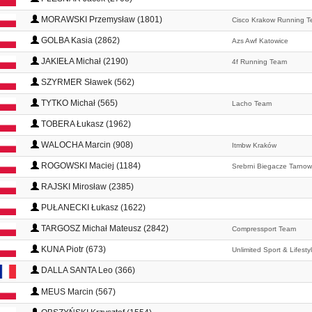
MORAWSKI Przemysław (1801)
Cisco Krakow Running 
GOLBA Kasia (2862)
Azs Awf Katowice
JAKIEŁA Michał (2190)
4f Running Team
SZYRMER Sławek (562)
TYTKO Michał (565)
Lacho Team
TOBERA Łukasz (1962)
WALOCHA Marcin (908)
Itmbw Kraków
ROGOWSKI Maciej (1184)
Srebrni Biegacze Tarnow
RAJSKI Mirosław (2385)
PUŁANECKI Łukasz (1622)
TARGOSZ Michał Mateusz (2842)
Compressport Team
KUNA Piotr (673)
Unlimited Sport & Lifesty
DALLA SANTA Leo (366)
MEUS Marcin (567)