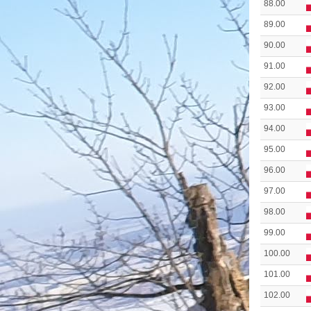
88.00
89.00
90.00
91.00
92.00
93.00
94.00
95.00
96.00
97.00
98.00
99.00
100.00
101.00
102.00