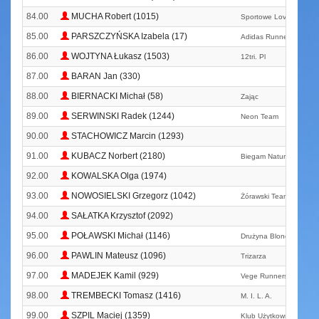
84.00
MUCHA Robert (1015)
Sportowe Love
85.00
PARSZCZYŃSKA Izabela (17)
Adidas Runners Warsa
86.00
WOJTYNA Łukasz (1503)
12tri. Pl
87.00
BARAN Jan (330)
88.00
BIERNACKI Michał (58)
Zając
89.00
SERWINSKI Radek (1244)
Neon Team
90.00
STACHOWICZ Marcin (1293)
91.00
KUBACZ Norbert (2180)
Biegam Naturalnie
92.00
KOWALSKA Olga (1974)
93.00
NOWOSIELSKI Grzegorz (1042)
Żórawski Team
94.00
SAŁATKA Krzysztof (2092)
95.00
POŁAWSKI Michał (1146)
Drużyna Blondyna
96.00
PAWLIN Mateusz (1096)
Trizarza
97.00
MADEJEK Kamil (929)
Vege Runners
98.00
TREMBECKI Tomasz (1416)
M. I. L. A.
99.00
SZPIL Maciej (1359)
Klub Użytkowników P@