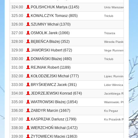
324.00
POLISHCHUK Mariya (1145)
Unts Warszawa
325.00
KOWALCZYK Tomasz (805)
Triclub
326.00
SZUMNY Michał (1370)
327.00
OSMOLIK Jarek (1066)
Trizarza
328.00
BĘBEŃCA Błażej (352)
Wesoła Piaskowa
329.00
JAWORSKI Hubert (672)
Vege Runners
330.00
DOMAŃSKI Błażej (480)
Triclub
331.00
REJNIAK Robert (1189)
332.00
KOŁODZIEJSKI Michał (777)
Lipiec Running Team
333.00
BRYŚKIEWICZ Jacek (391)
Lider Winnica
334.00
JEDRZEJEWSKI Konrad (674)
Jacekbiega Running T
335.00
WIATROWSKI Błażej (1854)
Wiatrowski. Pl
336.00
ZABDYR Marcin (1667)
Ks Pegaz
337.00
KASPRZAK Dariusz (1799)
Ks Przaśnik Przasnysz
338.00
WIERZCHOŃ Michał (1472)
339.00
ŻYTOWIECKI Maciej (1863)