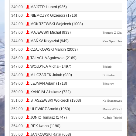
340.00
MAJZER Hubert (935)
341.00
NIEMCZYK Grzegorz (1716)
342.00
MOKRZEWSKI Wojciech (1008)
343.00
MAJEWSKI Michał (933)
Trenuje Z Olszewskimi
344.00
MAŃKA Krzysztof (949)
Pzu Sport Team
345.00
CZAJKOWSKI Marcin (2003)
346.00
TALACHA Agnieszka (2169)
347.00
WOJDYŁA Michał (1497)
Triclub
348.00
MILCZAREK Jakub (989)
Softtutor
349.00
LEJMAN Adam (1713)
Trinergy
350.00
KANCIAŁA Łukasz (722)
351.00
STASZEWSKI Wojciech (1303)
Ks Staszewscy
352.00
ULEWICZ Arnold (1960)
Mocni W Duchu Zabieg
353.00
JONIO Tomasz (1747)
Kuźnia Triathlonu
354.00
REK Iwona (1190)
355.00
JANKOWSKI Rafał (653)