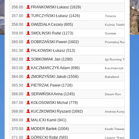
356.00
FRANKOWSKI Łukasz (1629)
357.00
TURCZYŃSKI Łukasz (1426)
Trizarza
358.00
GWIZDAŁA Cezary (605)
Kuźnia Triathlonu
359.00
SMOLINSKI Rafal (1273)
Gumisie
360.00
DOBRZAŃSKI Paweł (1602)
Posmakuj Run Team
361.00
FALKOWSKI Łukasz (513)
362.00
SOBKOWIAK Jan (1280)
Igt Running Team
363.00
KACZMARCZYK Adam (696)
Kaczmarczyk Team
364.00
ZMORZYŃSKI Jakub (1558)
Bakalland
365.00
PIETRZAK Paweł (1726)
366.00
SERWIŃSKA Anna (1245)
Dream Run
367.00
KOŁOSOWSKI Michał (779)
368.00
KUCZKOWSKI Ryszard (1692)
Andrzej Kuropatwa Te
369.00
MALICKI Kamil (941)
370.00
MODER Bartek (1004)
Kaziki Triwawa
371.00
GÓRECKI Rafał (565)
Leszno Team