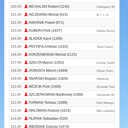
100.00
MICHALSKI Robert (1140)
Zabiegany Wołomin
101.00
HICZEWSKI Michał (615)
M. I. L. A.
102.00
KWAŚNIK Paweł (871)
103.00
KUBERA Piotr (1837)
Adidas Runners Warsa
104.00
SŁADEK Karol (1266)
105.00
PRZYBYŁA Adrian (1163)
Team Kopeć
106.00
KORZENIEWSKI Michał (2125)
107.00
SZKUTA Marcin (1353)
Kuźnia Triathlonu
108.00
JASNOCH Marcin (1689)
Olusia Team
109.00
SNARSKI Bogdan (1928)
Albatrosy
110.00
WÓJCIK Piotr (1509)
Żórawski Team
111.00
SZCZEPKOWSKI Bartłomiej (1588)
Santander Running Te
112.00
FURMAN Tomasz (1688)
Klub Matiego Jeżowe
113.00
ORŁOWSKI Andrzej (1623)
Mks Lubartów
114.00
FILIPIAK Sebastian (520)
115.00
WIEŚNIAK Dariusz (1474)