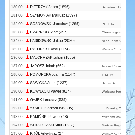
180.00
PIETRZAK Adam (1896)
Seba-team Łowicz
181.00
SZYMONIAK Mariusz (1597)
182.00
SOSNOWSKI Jarosław (1285)
Ptt Delta
183.00
CZARNOTA Piotr (457)
Obozybiegowe. Pl
184.00
PASIKOWSKI Jakub (2080)
Neon Team Kross Stuff
185.00
PYTLIŃSKI Rafał (1174)
Warsaw Run Club
186.00
MAJCHRZAK Julian (1575)
187.00
JAROSZ Jakub (662)
Adidas Runners Warsa
188.00
POMORSKA Joanna (1147)
Trifamily
189.00
SAWICKA Anna (1237)
Dream Run
190.00
KOWNACKI Paweł (817)
Wieliszew Heron Team
191.00
GAJEK Ireneusz (535)
192.00
AKSIUCIK Arkadiusz (305)
Igt Running Team
193.00
KAMIŃSKI Paweł (718)
#biegamdlasiebie
194.00
STRADOMSKI Artur (1317)
Markowi Biegacze
195.00
KRÓL Arkadiusz (27)
Warsaw Run Club