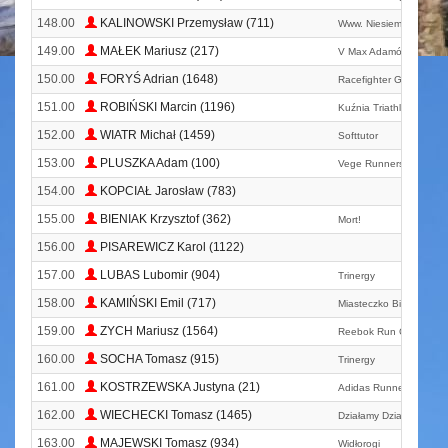
148.00
KALINOWSKI Przemysław (711)
Www. Niesiemniepolesi
149.00
MAŁEK Mariusz (217)
V Max Adamów
150.00
FORYŚ Adrian (1648)
Racefighter Gosir Dębe 
151.00
ROBIŃSKI Marcin (1196)
Kuźnia Triathlonu
152.00
WIATR Michał (1459)
Softtutor
153.00
PLUSZKA Adam (100)
Vege Runners
154.00
KOPCIAŁ Jarosław (783)
155.00
BIENIAK Krzysztof (362)
Mort!
156.00
PISAREWICZ Karol (1122)
157.00
LUBAS Lubomir (904)
Trinergy
158.00
KAMIŃSKI Emil (717)
Miasteczko Biegaczy
159.00
ZYCH Mariusz (1564)
Reebok Run Crew
160.00
SOCHA Tomasz (915)
Trinergy
161.00
KOSTRZEWSKA Justyna (21)
Adidas Runners Warsa
162.00
WIECHECKI Tomasz (1465)
Działamy Działamy
163.00
MAJEWSKI Tomasz (934)
Widłorogi