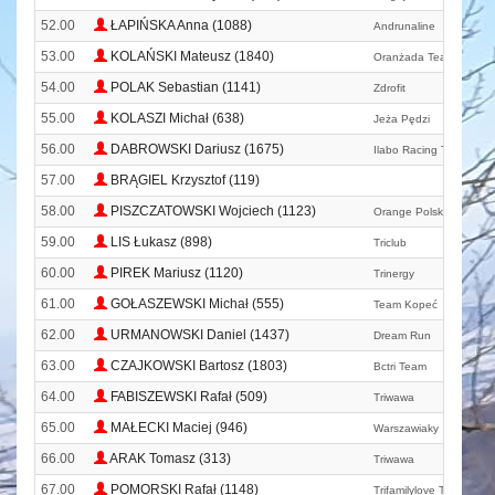
52.00
ŁAPIŃSKA Anna (1088)
Andrunaline
53.00
KOLAŃSKI Mateusz (1840)
Oranżada Team
54.00
POLAK Sebastian (1141)
Zdrofit
55.00
KOLASZI Michał (638)
Jeża Pędzi
56.00
DABROWSKI Dariusz (1675)
Ilabo Racing Team
57.00
BRĄGIEL Krzysztof (119)
58.00
PISZCZATOWSKI Wojciech (1123)
Orange Polska
59.00
LIS Łukasz (898)
Triclub
60.00
PIREK Mariusz (1120)
Trinergy
61.00
GOŁASZEWSKI Michał (555)
Team Kopeć
62.00
URMANOWSKI Daniel (1437)
Dream Run
63.00
CZAJKOWSKI Bartosz (1803)
Bctri Team
64.00
FABISZEWSKI Rafał (509)
Triwawa
65.00
MAŁECKI Maciej (946)
Warszawiaky
66.00
ARAK Tomasz (313)
Triwawa
67.00
POMORSKI Rafał (1148)
Trifamilylove The Pain