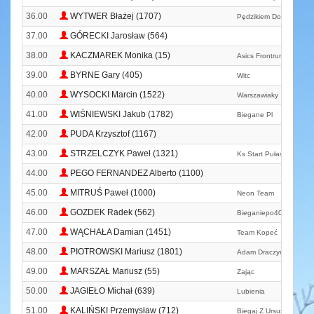
36.00
WYTWER Błażej (1707)
Pędzikiem Do Mety
37.00
GÓRECKI Jarosław (564)
38.00
KACZMAREK Monika (15)
Asics Frontrunner Pola
39.00
BYRNE Gary (405)
Witc
40.00
WYSOCKI Marcin (1522)
Warszawiaky
41.00
WIŚNIEWSKI Jakub (1782)
Biegane Pl
42.00
PUDA Krzysztof (1167)
43.00
STRZELCZYK Paweł (1321)
Ks Start Pułaski Warka
44.00
PEGO FERNANDEZ Alberto (1100)
45.00
MITRUŚ Paweł (1000)
Neon Team
46.00
GOZDEK Radek (562)
Bieganiepo40. Pl
47.00
WĄCHAŁA Damian (1451)
Team Kopeć
48.00
PIOTROWSKI Mariusz (1801)
Adam Draczyński Runn
49.00
MARSZAŁ Mariusz (55)
Zając
50.00
JAGIEŁO Michał (639)
Lubienia
51.00
KALIŃSKI Przemysław (712)
Biegaj Z Ursusem