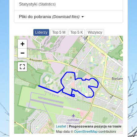
Statystyki
(Statistics)
Pliki do pobrania
(Download files)
Liderzy
Top 5 M
Top 5 K
Wszyscy
+
−
Leaflet
|
Prognozowana pozycja na trasie
Map data ©
OpenStreetMap
contributors