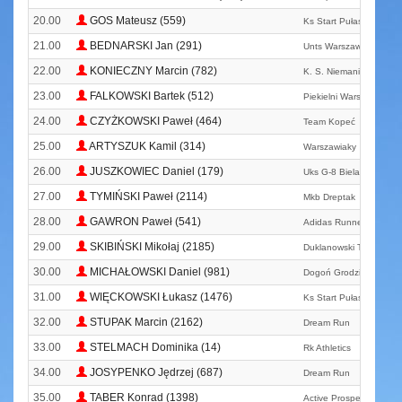
20.00
GOS Mateusz (559)
Ks Start Pułaski Warka
21.00
BEDNARSKI Jan (291)
Unts Warszawa
22.00
KONIECZNY Marcin (782)
K. S. Niemaniemogetrin
23.00
FALKOWSKI Bartek (512)
Piekielni Warszawa
24.00
CZYŻKOWSKI Paweł (464)
Team Kopeć
25.00
ARTYSZUK Kamil (314)
Warszawiaky
26.00
JUSZKOWIEC Daniel (179)
Uks G-8 Bielany
27.00
TYMIŃSKI Paweł (2114)
Mkb Dreptak
28.00
GAWRON Paweł (541)
Adidas Runners Warsa
29.00
SKIBIŃSKI Mikołaj (2185)
Duklanowski Team
30.00
MICHAŁOWSKI Daniel (981)
Dogoń Grodzisk Mazowi
31.00
WIĘCKOWSKI Łukasz (1476)
Ks Start Pułaski Warka
32.00
STUPAK Marcin (2162)
Dream Run
33.00
STELMACH Dominika (14)
Rk Athletics
34.00
JOSYPENKO Jędrzej (687)
Dream Run
35.00
TABER Konrad (1398)
Active Prosperia Runni