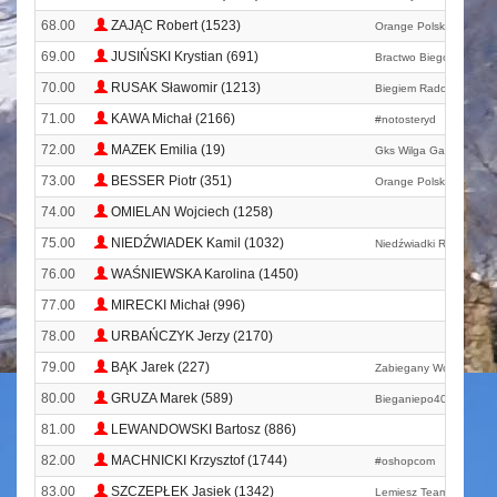
68.00
ZAJĄC Robert (1523)
Orange Polska
69.00
JUSIŃSKI Krystian (691)
Bractwo Biegowe Bgk
70.00
RUSAK Sławomir (1213)
Biegiem Radom!
71.00
KAWA Michał (2166)
#notosteryd
72.00
MAZEK Emilia (19)
Gks Wilga Garwolin
73.00
BESSER Piotr (351)
Orange Polska
74.00
OMIELAN Wojciech (1258)
75.00
NIEDŹWIADEK Kamil (1032)
Niedźwiadki Running T
76.00
WAŚNIEWSKA Karolina (1450)
77.00
MIRECKI Michał (996)
78.00
URBAŃCZYK Jerzy (2170)
79.00
BĄK Jarek (227)
Zabiegany Wołomin
80.00
GRUZA Marek (589)
Bieganiepo40. Pl
81.00
LEWANDOWSKI Bartosz (886)
82.00
MACHNICKI Krzysztof (1744)
#oshopcom
83.00
SZCZEPŁEK Jasiek (1342)
Lemiesz Team