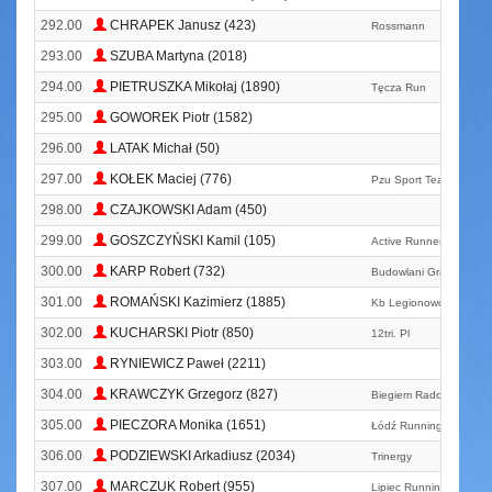
292.00
CHRAPEK Janusz (423)
Rossmann
293.00
SZUBA Martyna (2018)
294.00
PIETRUSZKA Mikołaj (1890)
Tęcza Run
295.00
GOWOREK Piotr (1582)
296.00
LATAK Michał (50)
297.00
KOŁEK Maciej (776)
Pzu Sport Team
298.00
CZAJKOWSKI Adam (450)
299.00
GOSZCZYŃSKI Kamil (105)
Active Runners Płock
300.00
KARP Robert (732)
Budowlani Grabnik
301.00
ROMAŃSKI Kazimierz (1885)
Kb Legionowo
302.00
KUCHARSKI Piotr (850)
12tri. Pl
303.00
RYNIEWICZ Paweł (2211)
304.00
KRAWCZYK Grzegorz (827)
Biegiem Radom!
305.00
PIECZORA Monika (1651)
Łódź Running Team
306.00
PODZIEWSKI Arkadiusz (2034)
Trinergy
307.00
MARCZUK Robert (955)
Lipiec Running Team