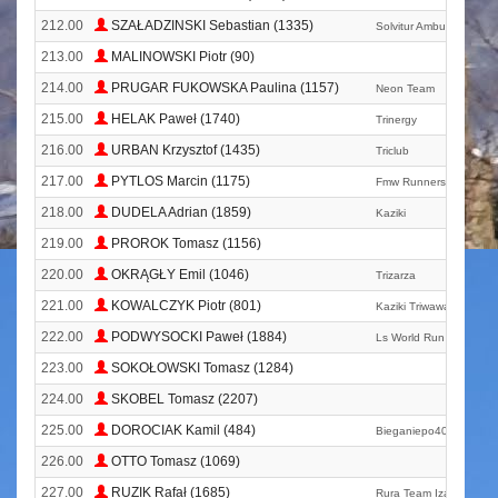
212.00
SZAŁADZINSKI Sebastian (1335)
Solvitur Ambulando
213.00
MALINOWSKI Piotr (90)
214.00
PRUGAR FUKOWSKA Paulina (1157)
Neon Team
215.00
HELAK Paweł (1740)
Trinergy
216.00
URBAN Krzysztof (1435)
Triclub
217.00
PYTLOS Marcin (1175)
Fmw Runnersnaprzód M
218.00
DUDELA Adrian (1859)
Kaziki
219.00
PROROK Tomasz (1156)
220.00
OKRĄGŁY Emil (1046)
Trizarza
221.00
KOWALCZYK Piotr (801)
Kaziki Triwawa
222.00
PODWYSOCKI Paweł (1884)
Ls World Run
223.00
SOKOŁOWSKI Tomasz (1284)
224.00
SKOBEL Tomasz (2207)
225.00
DOROCIAK Kamil (484)
Bieganiepo40. Pl
226.00
OTTO Tomasz (1069)
227.00
RUZIK Rafał (1685)
Rura Team Izabelin Na 