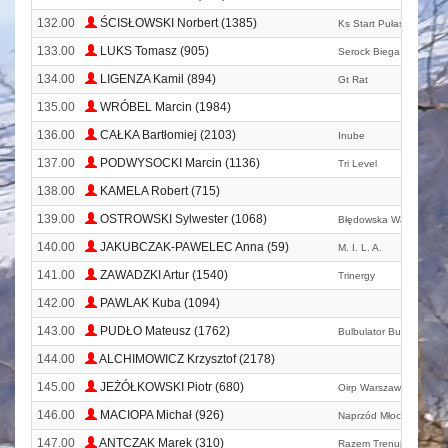
132.00
ŚCISŁOWSKI Norbert (1385)
Ks Start Pułaski Warka
133.00
LUKS Tomasz (905)
Serock Biega Z Hotelem
134.00
LIGENZA Kamil (894)
Gt Rat
135.00
WRÓBEL Marcin (1984)
136.00
CAŁKA Bartłomiej (2103)
Inube
137.00
PODWYSOCKI Marcin (1136)
Tri Level
138.00
KAMELA Robert (715)
139.00
OSTROWSKI Sylwester (1068)
Błędowska Wataha
140.00
JAKUBCZAK-PAWELEC Anna (59)
M. I. L. A.
141.00
ZAWADZKI Artur (1540)
Trinergy
142.00
PAWLAK Kuba (1094)
143.00
PUDŁO Mateusz (1762)
Bulbulator Bul Bul
144.00
ALCHIMOWICZ Krzysztof (2178)
145.00
JEŻÓŁKOWSKI Piotr (680)
Oirp Warszawa
146.00
MACIOPA Michał (926)
Naprzód Młociny
147.00
ANTCZAK Marek (310)
Razem Trenujemy Spor