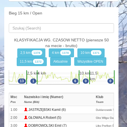
Bieg 15 km / Open
KLASYFIKACJA WG. CZASOW NETTO (pierwsze 50
na mecie - brutto)
2,5 km
4 km
10 km
1378
1378
1371
11,5 km
Aktualnie
Wszystkie OPEN
1372
2,5 km
4 km
10 km
11,5
km
13
1
6
0
0
Msc
Nazwisko i imię (Numer)
Klub
Pos
Name (Bib)
Team
1.00
JASTRZĘBSKI Kamil (6)
Duklanowski Team Skb 
2.00
GŁOWALA Robert (5)
Gks Wilga Garwolin
3.00
DOBROWOLSKI Emil (7)
Lłks Prefbet Śniadowo