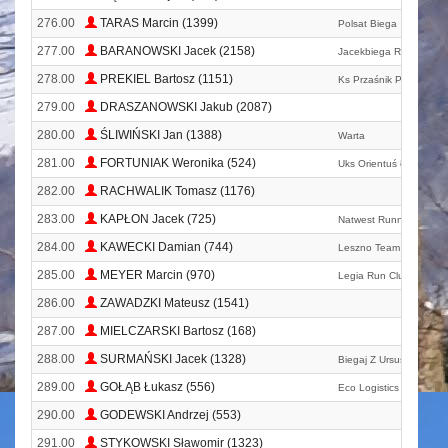
276.00
TARAS Marcin (1399)
Polsat Biega
277.00
BARANOWSKI Jacek (2158)
Jacekbiega Running T
278.00
PREKIEL Bartosz (1151)
Ks Przaśnik Przasnysz
279.00
DRASZANOWSKI Jakub (2087)
280.00
ŚLIWIŃSKI Jan (1388)
Warta
281.00
FORTUNIAK Weronika (524)
Uks Orientuś Łódź
282.00
RACHWALIK Tomasz (1176)
283.00
KAPŁON Jacek (725)
Natwest Running Team
284.00
KAWECKI Damian (744)
Leszno Team
285.00
MEYER Marcin (970)
Legia Run Club
286.00
ZAWADZKI Mateusz (1541)
287.00
MIELCZARSKI Bartosz (168)
288.00
SURMAŃSKI Jacek (1328)
Biegaj Z Ursusem
289.00
GOŁĄB Łukasz (556)
Eco Logistics Hub Tea
290.00
GODEWSKI Andrzej (553)
291.00
STYKOWSKI Sławomir (1323)