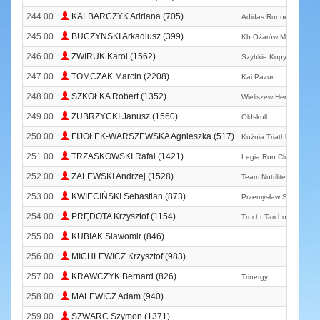
244.00
KALBARCZYK Adriana (705)
Adidas Runners Warsa
245.00
BUCZYNSKI Arkadiusz (399)
Kb Ożarów Mazowiecki 
246.00
ZWIRUK Karol (1562)
Szybkie Kopyto Ultra
247.00
TOMCZAK Marcin (2208)
Kai Pazur
248.00
SZKÓŁKA Robert (1352)
Wieliszew Heron Team
249.00
ZUBRZYCKI Janusz (1560)
Oldskull
250.00
FIJOŁEK-WARSZEWSKA Agnieszka (517)
Kuźnia Triathlonu
251.00
TRZASKOWSKI Rafał (1421)
Legia Run Club
252.00
ZALEWSKI Andrzej (1528)
Team Nutrilite
253.00
KWIECIŃSKI Sebastian (873)
Przemysław Szymanowsk
254.00
PRĘDOTA Krzysztof (1154)
Trucht Tarchomin Team
255.00
KUBIAK Sławomir (846)
256.00
MICHLEWICZ Krzysztof (983)
257.00
KRAWCZYK Bernard (826)
Trinergy
258.00
MALEWICZ Adam (940)
259.00
SZWARC Szymon (1371)