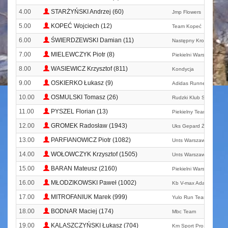
4.00
STARŻYŃSKI Andrzej (60)
Jmp Flowers
5.00
KOPEĆ Wojciech (12)
Team Kopeć
6.00
ŚWIERDZEWSKI Damian (11)
Następny Krok Team
7.00
MIELEWCZYK Piotr (8)
Piekielni Warszawa
8.00
WASIEWICZ Krzysztof (811)
Kondycja
9.00
OSKIERKO Łukasz (9)
Adidas Runners Warsa
10.00
OSMULSKI Tomasz (26)
Rudzki Klub Sportowy
11.00
PYSZEL Florian (13)
Piekielny Team
12.00
GROMEK Radosław (1943)
Uks Gepard Żoliborz
13.00
PARFIANOWICZ Piotr (1082)
Unts Warszawa
14.00
WOŁOWCZYK Krzysztof (1505)
Unts Warszawa
15.00
BARAN Mateusz (2160)
Piekielni Warszawa
16.00
MŁODZIKOWSKI Paweł (1002)
Kb V-max Adamów
17.00
MITROFANIUK Marek (999)
Yulo Run Team Siedlce
18.00
BODNAR Maciej (174)
Mbc Team
19.00
KALASZCZYŃSKI Łukasz (704)
Km Sport Pro Team