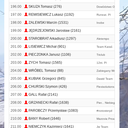
196.00
SKUZA Tomasz (276)
Dowództwo Operacyjne
197.00
REMISIEWICZ Lukasz (1192)
Runeat. Pl
198.00
ZALEWSKI Marcin (1531)
Inobe
199.00
JĘDRZEJOWSKI Jarosław (2161)
200.00
STAROBRAT Arkadiusz (1297)
Aletempo
201.00
LISIEWICZ Michał (901)
Team Karaś
202.00
PIECZONKA Janusz (1106)
Triclub
203.00
ZYCH Tomasz (1565)
12tri. Pl
204.00
WRÓBEL Tomasz (88)
Zabiegany Wołomin
205.00
KUBIAK Grzegorz (845)
Dawid Team
206.00
CHURSKI Szymon (426)
Flexisolutions. Pl
207.00
GALL Rafał (2141)
208.00
GRZANECKI Rafał (1638)
Pier... Niebiegam :)
209.00
PAROBCZY Przemysław (1083)
#notosteryd
210.00
BANY Robert (1646)
Mazovia Proactiv Ciec
211.00
NIEMCZYK Kazimierz (1641)
Jw Team