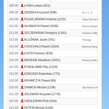
308.00
ŁASKI Łukasz (911)
309.00
GRZĘDA Krzysztof (598)
M. I. L. A.
310.00
RUSZCZEWSKI Andrzej (1215)
Vege Runners
311.00
GŁOWACKI Paweł (1930)
Serock Biega Z Hotelem
312.00
SZCZEPAŃSKI Grzegorz (1341)
Samotny Wilk
313.00
KLUŹNIAK Jacek (761)
Trinergy
314.00
CHUCHAŁA Paweł (1626)
Markowi Biegacze
315.00
ŁUCKA Dariusz (919)
316.00
BRODZIK Arkadiusz (2051)
Pianka Kuflew
317.00
RYBOŁOWIK Filip (1224)
318.00
KOKOSZA Radosław (773)
319.00
KRAWCZYK Paweł (89)
320.00
SAWICKI Michał (1239)
Uks Return Piaeczno
321.00
ZALEWSKI Krzysiek (1778)
322.00
CIESLEWSKI Piotr (433)
323.00
PUTON Michał (1169)