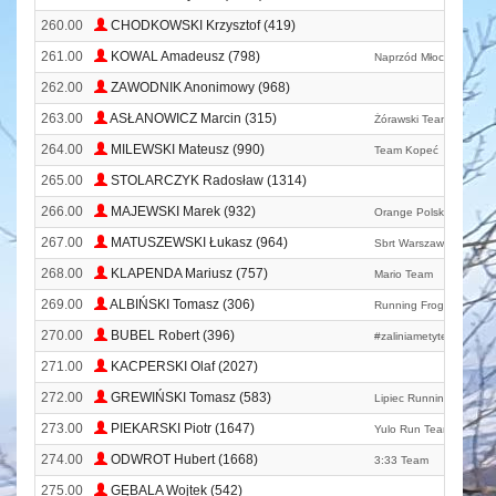
260.00
CHODKOWSKI Krzysztof (419)
261.00
KOWAL Amadeusz (798)
Naprzód Młociny
262.00
ZAWODNIK Anonimowy (968)
263.00
ASŁANOWICZ Marcin (315)
Żórawski Team
264.00
MILEWSKI Mateusz (990)
Team Kopeć
265.00
STOLARCZYK Radosław (1314)
266.00
MAJEWSKI Marek (932)
Orange Polska
267.00
MATUSZEWSKI Łukasz (964)
Sbrt Warszawa
268.00
KLAPENDA Mariusz (757)
Mario Team
269.00
ALBIŃSKI Tomasz (306)
Running Frogs
270.00
BUBEL Robert (396)
#zaliniametyteam
271.00
KACPERSKI Olaf (2027)
272.00
GREWIŃSKI Tomasz (583)
Lipiec Running Team
273.00
PIEKARSKI Piotr (1647)
Yulo Run Team Siedlce
274.00
ODWROT Hubert (1668)
3:33 Team
275.00
GĘBALA Wojtek (542)