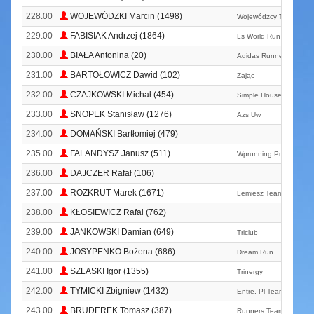
228.00
WOJEWÓDZKI Marcin (1498)
Wojewódzcy Team
229.00
FABISIAK Andrzej (1864)
Ls World Run
230.00
BIAŁA Antonina (20)
Adidas Runners Warsa
231.00
BARTOŁOWICZ Dawid (102)
Zając
232.00
CZAJKOWSKI Michał (454)
Simple House Team
233.00
SNOPEK Stanisław (1276)
Azs Uw
234.00
DOMAŃSKI Bartłomiej (479)
235.00
FALANDYSZ Janusz (511)
Wprunning Pruszków
236.00
DAJCZER Rafał (106)
237.00
ROZKRUT Marek (1671)
Lemiesz Team
238.00
KŁOSIEWICZ Rafał (762)
239.00
JANKOWSKI Damian (649)
Triclub
240.00
JOSYPENKO Bożena (686)
Dream Run
241.00
SZLASKI Igor (1355)
Trinergy
242.00
TYMICKI Zbigniew (1432)
Entre. Pl Team
243.00
BRUDEREK Tomasz (387)
Runners Team Jabłonn