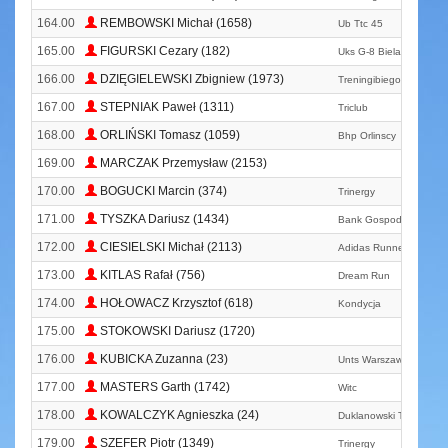
164.00
REMBOWSKI Michał (1658)
Ub Ttc 45
165.00
FIGURSKI Cezary (182)
Uks G-8 Bielany
166.00
DZIĘGIELEWSKI Zbigniew (1973)
Treningibiegowe. Pl
167.00
STEPNIAK Paweł (1311)
Triclub
168.00
ORLIŃSKI Tomasz (1059)
Bhp Orlinscy
169.00
MARCZAK Przemysław (2153)
170.00
BOGUCKI Marcin (374)
Trinergy
171.00
TYSZKA Dariusz (1434)
Bank Gospodarstwa Kr
172.00
CIESIELSKI Michał (2113)
Adidas Runners Warsa
173.00
KITLAS Rafał (756)
Dream Run
174.00
HOŁOWACZ Krzysztof (618)
Kondycja
175.00
STOKOWSKI Dariusz (1720)
176.00
KUBICKA Zuzanna (23)
Unts Warszawa
177.00
MASTERS Garth (1742)
Witc
178.00
KOWALCZYK Agnieszka (24)
Duklanowski Team
179.00
SZEFER Piotr (1349)
Trinergy