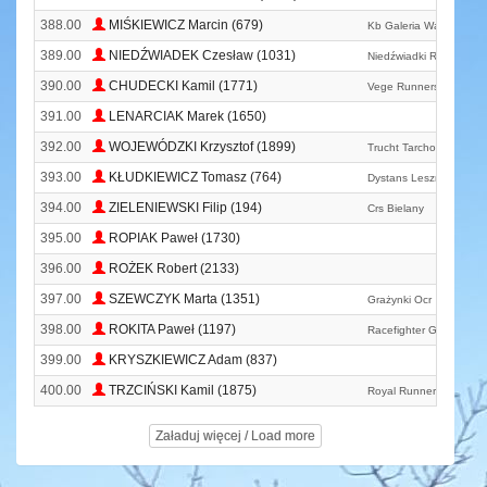
388.00
MIŚKIEWICZ Marcin (679)
Kb Galeria Warszawa
389.00
NIEDŹWIADEK Czesław (1031)
Niedźwiadki Running T
390.00
CHUDECKI Kamil (1771)
Vege Runners
391.00
LENARCIAK Marek (1650)
392.00
WOJEWÓDZKI Krzysztof (1899)
Trucht Tarchomin Team
393.00
KŁUDKIEWICZ Tomasz (764)
Dystans Leszno
394.00
ZIELENIEWSKI Filip (194)
Crs Bielany
395.00
ROPIAK Paweł (1730)
396.00
ROŻEK Robert (2133)
397.00
SZEWCZYK Marta (1351)
Grażynki Ocr
398.00
ROKITA Paweł (1197)
Racefighter Gosir Dębe 
399.00
KRYSZKIEWICZ Adam (837)
400.00
TRZCIŃSKI Kamil (1875)
Royal Runners Club