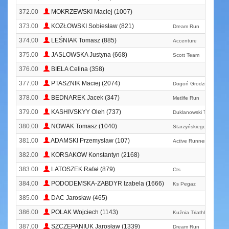
372.00
MOKRZEWSKI Maciej (1007)
373.00
KOZŁOWSKI Sobiesław (821)
Dream Run
374.00
LEŚNIAK Tomasz (885)
Accenture
375.00
JASLOWSKA Justyna (668)
Scott Team
376.00
BIELA Celina (358)
377.00
PTASZNIK Maciej (2074)
Dogoń Grodzisk Mazowi
378.00
BEDNAREK Jacek (347)
Metlife Run
379.00
KASHIVSKYY Oleh (737)
Duklanowski Team
380.00
NOWAK Tomasz (1040)
Starzyńskiego Biega Ł
381.00
ADAMSKI Przemysław (107)
Active Runners Płock
382.00
KORSAKOW Konstantyn (2168)
383.00
LATOSZEK Rafał (879)
Cts
384.00
PODODEMSKA-ZABDYR Izabela (1666)
Ks Pegaz
385.00
DAC Jarosław (465)
386.00
POLAK Wojciech (1143)
Kuźnia Triathlonu
387.00
SZCZEPANIUK Jarosław (1339)
Dream Run