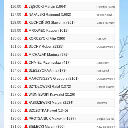
116.00
ŁĘGOCKI Marcin (1964)
Pietrzyk Running Team
117.00
NAFALSKI Rajmund (1682)
Team Karaś
118.00
KUCHCIŃSKI Sławomir (851)
Lotos Running Team
119.00
MROWIEC Kacper (1012)
120.00
KORCZYCKI Filip (390)
Azs Uw
121.00
SUCHY Robert (1325)
Duklanowski Team
122.00
MICHALAK Mariusz (972)
123.00
CHMIEL Przemysław (417)
Albatrosy
124.00
ŚLESZYCKA Anna (173)
Rks Łódź
125.00
MARCINISZYN Grzegorz (2101)
Duklanowski Team
126.00
SZYDŁOWSKI Rafał (1372)
Power Training
127.00
WIŚNIEWSKI Krzysztof (2126)
128.00
FABISZEWSKI Marcin (2134)
Triwawa
129.00
SZCZOTKA Paweł (1345)
130.00
PROTSANIUK Maksym (1937)
Squad Ua Runners
131.00
BIELECKI Marcin (360)
Ksw Sokudo Otwock