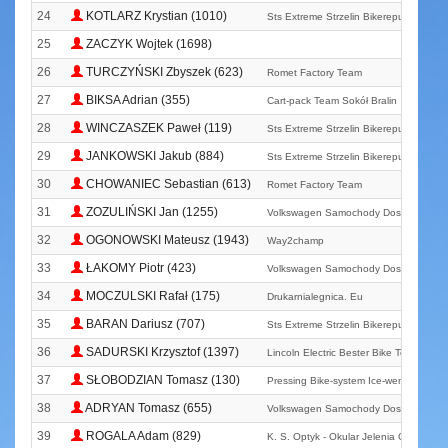
24
KOTLARZ Krystian (1010)
Sts Extreme Strzelin Bikerepublic. Pl
25
ZACZYK Wojtek (1698)
26
TURCZYŃSKI Zbyszek (623)
Romet Factory Team
27
BIKSA Adrian (355)
Cart-pack Team Sokół Bralin
28
WINCZASZEK Paweł (119)
Sts Extreme Strzelin Bikerepublic. Pl
29
JANKOWSKI Jakub (884)
Sts Extreme Strzelin Bikerepublic. Pl
30
CHOWANIEC Sebastian (613)
Romet Factory Team
31
ZOZULIŃSKI Jan (1255)
Volkswagen Samochody Dostawcze M
32
OGONOWSKI Mateusz (1943)
Way2champ
33
ŁAKOMY Piotr (423)
Volkswagen Samochody Dostawcze M
34
MOCZULSKI Rafał (175)
Drukarnialegnica. Eu
35
BARAN Dariusz (707)
Sts Extreme Strzelin Bikerepublic. Pl
36
SADURSKI Krzysztof (1397)
Lincoln Electric Bester Bike Team Biel
37
SŁOBODZIAN Tomasz (130)
Pressing Bike-system Ice-went Team
38
ADRYAN Tomasz (655)
Volkswagen Samochody Dostawcze M
39
ROGALA Adam (829)
K. S. Optyk - Okular Jelenia Góra