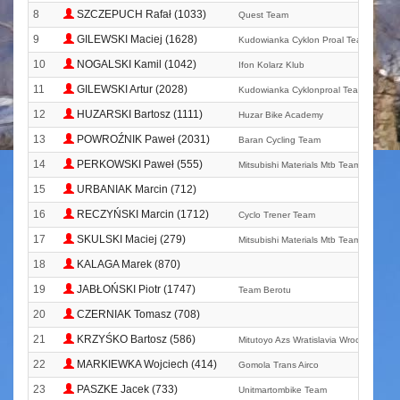
8
SZCZEPUCH Rafał (1033)
Quest Team
9
GILEWSKI Maciej (1628)
Kudowianka Cyklon Proal Team
10
NOGALSKI Kamil (1042)
Ifon Kolarz Klub
11
GILEWSKI Artur (2028)
Kudowianka Cyklonproal Team
12
HUZARSKI Bartosz (1111)
Huzar Bike Academy
13
POWROŹNIK Paweł (2031)
Baran Cycling Team
14
PERKOWSKI Paweł (555)
Mitsubishi Materials Mtb Team
15
URBANIAK Marcin (712)
16
RECZYŃSKI Marcin (1712)
Cyclo Trener Team
17
SKULSKI Maciej (279)
Mitsubishi Materials Mtb Team
18
KALAGA Marek (870)
19
JABŁOŃSKI Piotr (1747)
Team Berotu
20
CZERNIAK Tomasz (708)
21
KRZYŚKO Bartosz (586)
Mitutoyo Azs Wratislavia Wrocław
22
MARKIEWKA Wojciech (414)
Gomola Trans Airco
23
PASZKE Jacek (733)
Unitmartombike Team