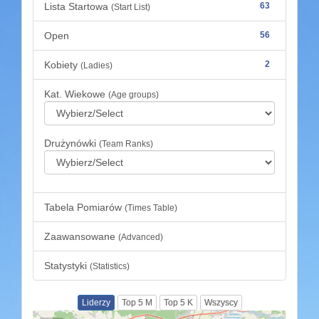
Lista Startowa
63
(Start List)
Open
56
Kobiety
2
(Ladies)
Kat. Wiekowe
(Age groups)
Drużynówki
(Team Ranks)
Tabela Pomiarów
(Times Table)
Zaawansowane
(Advanced)
Statystyki
(Statistics)
Liderzy
Top 5 M
Top 5 K
Wszyscy