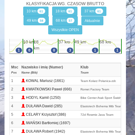
KLASYFIKACJA WG. CZASOW BRUTTO
10 km
18 km
37 km
61
61
61
49 km
68 km
Aktualnie
58
57
Wszystkie OPEN
10 km
18
37 km
49 km
68 km
km
1
0
0
3
1
1
Msc
Nazwisko i imię (Numer)
Klub
Pos
Name (Bib)
Team
1
KOWAL Mariusz (1661)
Team Kolarz Polanica-zdr.
2
KWIATKOWSKI Paweł (666)
Romet Factory Team
3
HODYL Kamil (1250)
Bike Center Atak Sport Świdnica
4
DUŁAWA Dawid (285)
Elastotech Bohema Mtb Team
5
CELARY Krzysztof (386)
72d Rowmix Java Team
6
IWAŃSKI Bartłomiej (1697)
7
DUŁAWA Robert (1942)
Elastotech Bohema Mtb Team