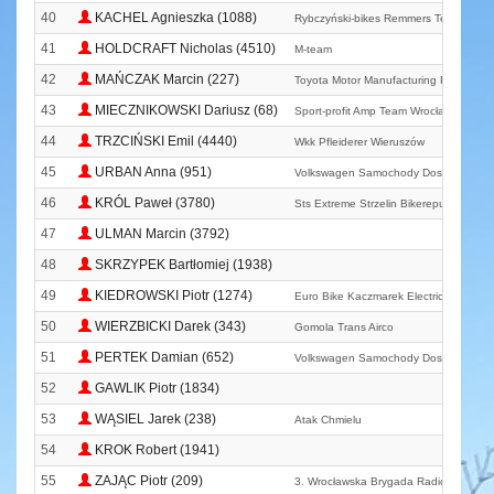
40
KACHEL Agnieszka (1088)
Rybczyński-bikes Remmers Team
41
HOLDCRAFT Nicholas (4510)
M-team
42
MAŃCZAK Marcin (227)
Toyota Motor Manufacturing Poland Bi
43
MIECZNIKOWSKI Dariusz (68)
Sport-profit Amp Team Wrocław
44
TRZCIŃSKI Emil (4440)
Wkk Pfleiderer Wieruszów
45
URBAN Anna (951)
Volkswagen Samochody Dostawcze M
46
KRÓL Paweł (3780)
Sts Extreme Strzelin Bikerepublic. Pl
47
ULMAN Marcin (3792)
48
SKRZYPEK Bartłomiej (1938)
49
KIEDROWSKI Piotr (1274)
Euro Bike Kaczmarek Electric Team
50
WIERZBICKI Darek (343)
Gomola Trans Airco
51
PERTEK Damian (652)
Volkswagen Samochody Dostawcze M
52
GAWLIK Piotr (1834)
53
WĄSIEL Jarek (238)
Atak Chmielu
54
KROK Robert (1941)
55
ZAJĄC Piotr (209)
3. Wrocławska Brygada Radiotechnicz