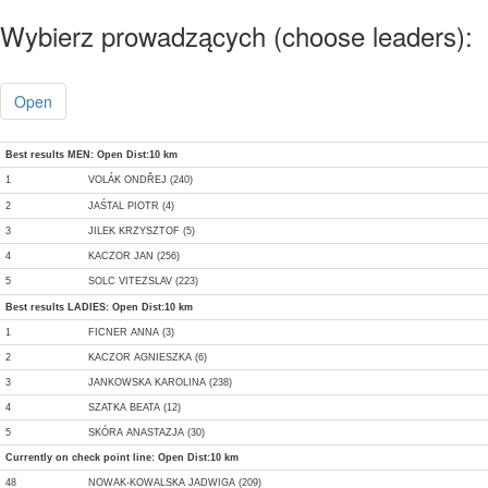
Wybierz prowadzących (choose leaders):
Open
Best results MEN: Open Dist:10 km
1
VOLÁK ONDŘEJ (240)
2
JAŚTAL PIOTR (4)
3
JILEK KRZYSZTOF (5)
4
KACZOR JAN (256)
5
SOLC VITEZSLAV (223)
Best results LADIES: Open Dist:10 km
1
FICNER ANNA (3)
2
KACZOR AGNIESZKA (6)
3
JANKOWSKA KAROLINA (238)
4
SZATKA BEATA (12)
5
SKÓRA ANASTAZJA (30)
Currently on check point line: Open Dist:10 km
48
NOWAK-KOWALSKA JADWIGA (209)