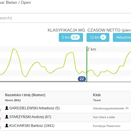
ar Bielan / Open
KLASYFIKACJA WG. CZASOW NETTO (pierwsz
2 km
12 km
Aktualnie
619
0
2 km
22
Nazwisko i imię (Numer)
Klub
Name (Bib)
Team
GARDZIELEWSKI Arkadiusz (5)
Arkadiuszgardzielewski. Pl
STARŻYŃSKI Andrzej (67)
Azs Umcs Lublin
KUCHARSKI Bartosz (1941)
Kondycja Piaseczno