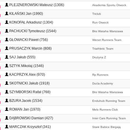
PLEJZNEROWSKI Mateusz (1306)
Akademia Sportu Otwock
KILAŃSKI Jan (1990)
Triclub
KONOFAŁ Arkadiusz (1304)
Run Otwock
PACHUCKI Tymoteusz (1544)
Bks Wataha Warszawa
GŁOWACKI Paweł (756)
Wenet Runners Team
PRUSACZYK Marcin (808)
Triathletic Team
SAJ Jakub (555)
Drużyna Ż
SZTYK Mikołaj (1546)
KACPRZYK Alex (970)
Rp Runners
SKOTNICKI Jakub (1918)
Ducla Academy
SZYMBORSKI Rafał (768)
Bks Wataha Warszawa
BZURA Jacek (1534)
Enduhub Running Team
ROMAN Jan (1970)
Melo Runners Club
DĄBROWSKI Damian (427)
Inter Cars Running Team
MARCZAK Krzysztof (341)
Stare Babice Biegają