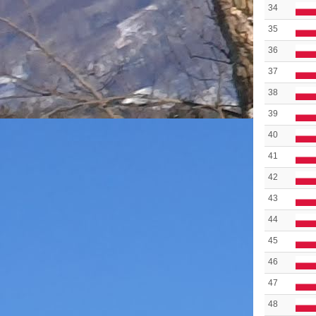
34
35
36
37
38
39
40
41
42
43
44
45
46
47
48