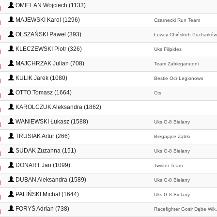
OMIELAN Wojciech (1133)
MAJEWSKI Karol (1296)
Czarnecki Run Team
OLSZAŃSKI Paweł (393)
Łowcy Chińskich Pucharków
KLECZEWSKI Piotr (326)
Uks Filipides
MAJCHRZAK Julian (708)
Team Zabieganedni
KULIK Jarek (1080)
Bestie Ocr Legionowo
OTTO Tomasz (1664)
Cts
KAROLCZUK Aleksandra (1862)
WANIEWSKI Łukasz (1588)
Uks G-8 Bielany
TRUSIAK Artur (266)
Biegające Ząbki
SUDAK Zuzanna (151)
Uks G-8 Bielany
DONART Jan (1099)
Twister Team
DUBAN Aleksandra (1589)
Uks G-8 Bielany
PALIŃSKI Michał (1644)
Uks G-8 Bielany
FORYŚ Adrian (738)
Racefighter Gosir Dębe Wlk.