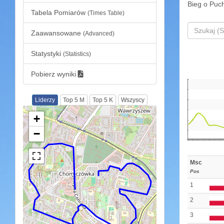
Bieg o Puch
Tabela Pomiarów
(Times Table)
Zaawansowane
(Advanced)
Statystyki
(Statistics)
Pobierz wyniki
Liderzy
Top 5 M
Top 5 K
Wszyscy
+
−
Msc
Pos
1
2
3