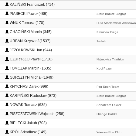
KALIŃSKI Franciszek (714)
PIASECKI Paweł (489)
Stare Babice Biegają
WNUK Tomasz (170)
Huta Arcelormittal Warszawa
CHACIŃSKI Marcin (345)
Kelmbów Biega
URBAN Krzysztof (1537)
Triclub
JEŻÓŁKOWSKI Jan (944)
CZURYŁŁO Paweł (1710)
Najmowicz Triathlon
TOMCZAK Marcin (1635)
Koci Pazur
GURSZTYN Michał (1649)
KNYCHAS Darek (996)
Pzu Sport Team
KARPIŃSKI Radosław (973)
Stare Babice Biegają
NOWAK Tomasz (635)
Sebateam Łowicz
PISZCZATOWSKI Wojciech (258)
Orange Polska
BIELECKI Jakub (703)
KRÓL Arkadiusz (149)
Warsaw Run Club