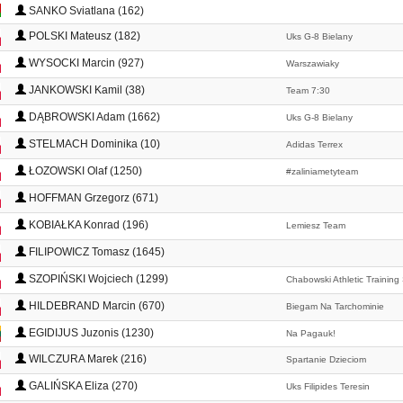
SANKO Sviatlana (162)
POLSKI Mateusz (182)
Uks G-8 Bielany
WYSOCKI Marcin (927)
Warszawiaky
JANKOWSKI Kamil (38)
Team 7:30
DĄBROWSKI Adam (1662)
Uks G-8 Bielany
STELMACH Dominika (10)
Adidas Terrex
ŁOZOWSKI Olaf (1250)
#zaliniametyteam
HOFFMAN Grzegorz (671)
KOBIAŁKA Konrad (196)
Lemiesz Team
FILIPOWICZ Tomasz (1645)
SZOPIŃSKI Wojciech (1299)
Chabowski Athletic Training
HILDEBRAND Marcin (670)
Biegam Na Tarchominie
EGIDIJUS Juzonis (1230)
Na Pagauk!
WILCZURA Marek (216)
Spartanie Dzieciom
GALIŃSKA Eliza (270)
Uks Filipides Teresin