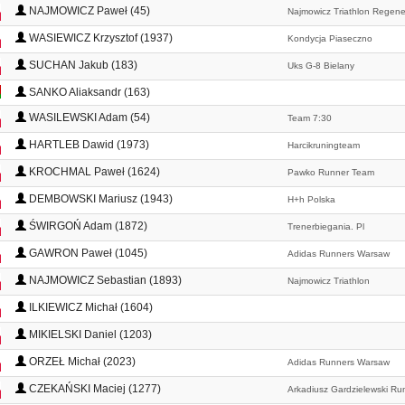
NAJMOWICZ Paweł (45)
Najmowicz Triathlon Regener
WASIEWICZ Krzysztof (1937)
Kondycja Piaseczno
SUCHAN Jakub (183)
Uks G-8 Bielany
SANKO Aliaksandr (163)
WASILEWSKI Adam (54)
Team 7:30
HARTLEB Dawid (1973)
Harcikruningteam
KROCHMAL Paweł (1624)
Pawko Runner Team
DEMBOWSKI Mariusz (1943)
H+h Polska
ŚWIRGOŃ Adam (1872)
Trenerbiegania. Pl
GAWRON Paweł (1045)
Adidas Runners Warsaw
NAJMOWICZ Sebastian (1893)
Najmowicz Triathlon
ILKIEWICZ Michał (1604)
MIKIELSKI Daniel (1203)
ORZEŁ Michał (2023)
Adidas Runners Warsaw
CZEKAŃSKI Maciej (1277)
Arkadiusz Gardzielewski R