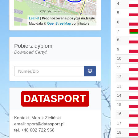
4
5
Leaflet
|
Prognozowana pozycja na trasie
6
Map data ©
OpenStreetMap
contributors
7
8
Pobierz dyplom
9
Download Certyf.
10
11
12
13
14
15
16
Kontakt: Marek Zieliński
17
email: sport@datasport.pl
tel. +48 602 722 968
18