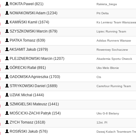
ROKITA Paweł (821)
Rakieta_biega
NOWAKOWSKI Adam (1234)
Ptt Delta
KAMIŃSKI Kamil (1674)
Ks Lemiesz Team Warszaw
SZYSZKOWSKI Marcin (679)
Lipiec Running Team
PIATKA Tomasz (639)
Adidas Runners Warsaw
AKSAMIT Jakub (1979)
Rowerowy Sochaczew
PLEJZNEROWSKI Marcin (1207)
Akademia Sportu Otwock
GÓRECKI Rafał (891)
Uks Melo Błonie
GADOMSKA Agnieszka (1703)
Cts
STRYKOWSKI Daniel (1689)
Carrefour Running Team
UZIAK Michał (1444)
SZMIGIELSKI Mateusz (1441)
MOŚCICKI-ZACHI Patryk (154)
Uks G-8 Bielany
ZYCH Tomasz (1618)
12tri. Pl
ROSIŃSKI Jakub (576)
Dawaj Kalach Teamteam Tre