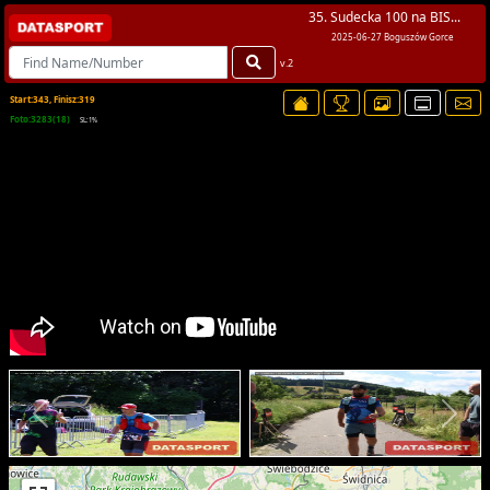
35. Sudecka 100 na BIS...
2025-06-27 Boguszów Gorce
v.2
Start:343, Finisz:319
Foto:3283(18)
SL:1%