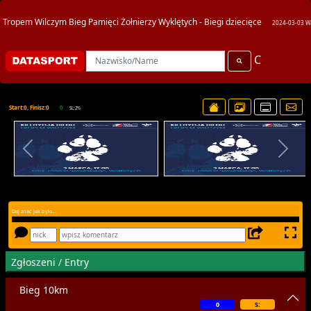
Tropem Wilczym Bieg Pamięci Żołnierzy Wyklętych - Biegi dziecięce
2024-03-03 W
C
Start:0, Finisz:0
0
SL:2%
Daj znać jak było...
Zgłoszeni / Entry
Bieg 10km
0
S: