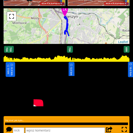
Leaflet
709
709
706
699
10.0 km
0.3 km
5.0 km
0 km
Daj znać jak było...