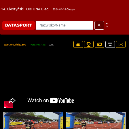
14. Cieszyński FORTUNA Bieg
2024-04-14 Cieszyn
C
Start:709, Finisz:699
Foto:1077(10)
SL:9%