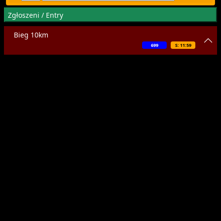
Zgłoszeni / Entry
Bieg 10km
699
S: 11:59