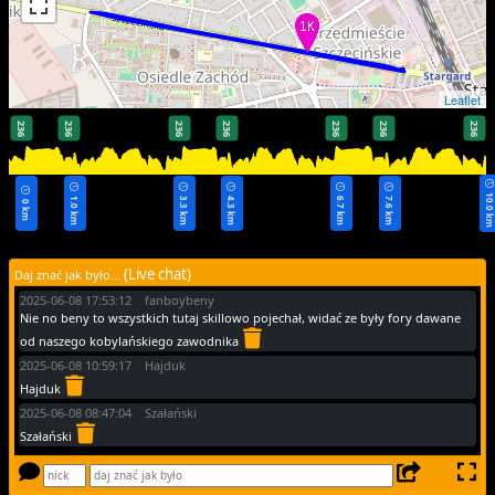
Leaflet
236
236
236
236
236
236
236
10.0 k
1.0 km
3.3 km
4.3 km
6.7 km
7.6 km
0 km
(Live chat)
Daj znać jak było...
2025-06-08 17:53:12 fanboybeny
Nie no beny to wszystkich tutaj skillowo pojechał, widać ze były fory dawane
od naszego kobylańskiego zawodnika
2025-06-08 10:59:17 Hajduk
Hajduk
2025-06-08 08:47:04 Szałański
Szałański