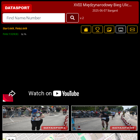
XVIII Międzynarodowy Bieg Ulic...
2025-06-07 Stargard
v.2
Start:449, Finisz:449
Foto:1329(8)
SL:1%