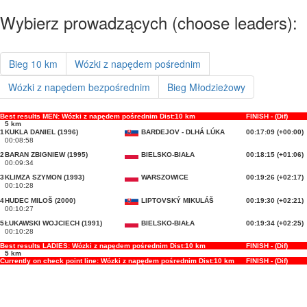
Wybierz prowadzących (choose leaders):
Bieg 10 km
Wózki z napędem pośrednim
Wózki z napędem bezpośrednim
Bieg Młodzieżowy
Best results MEN: Wózki z napędem pośrednim Dist:10 km
FINISH - (Dif)
5 km
1
KUKLA DANIEL (1996)
BARDEJOV - DLHÁ LÚKA
00:17:09 (+00:00)
00:08:58
2
BARAN ZBIGNIEW (1995)
BIELSKO-BIAŁA
00:18:15 (+01:06)
00:09:34
3
KLIMZA SZYMON (1993)
WARSZOWICE
00:19:26 (+02:17)
00:10:28
4
HUDEC MILOŠ (2000)
LIPTOVSKÝ MIKULÁŠ
00:19:30 (+02:21)
00:10:27
5
ŁUKAWSKI WOJCIECH (1991)
BIELSKO-BIAŁA
00:19:34 (+02:25)
00:10:28
Best results LADIES: Wózki z napędem pośrednim Dist:10 km
FINISH - (Dif)
5 km
Currently on check point line: Wózki z napędem pośrednim Dist:10 km
FINISH - (Dif)