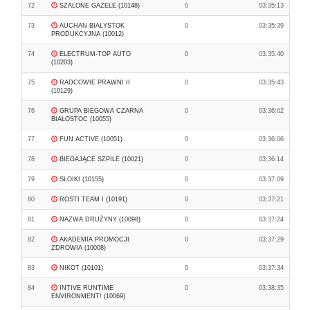
72
SZALONE GAZELE (10148)
0
03:35:13
73
AUCHAN BIAŁYSTOK
0
03:35:39
PRODUKCYJNA (10012)
74
ELECTRUM-TOP AUTO
0
03:35:40
(10203)
75
RADCOWIE PRAWNI II
0
03:35:43
(10129)
76
GRUPA BIEGOWA CZARNA
0
03:36:02
BIAŁOSTOC (10055)
77
FUN ACTIVE (10051)
0
03:36:06
78
BIEGAJĄCE SZPILE (10021)
0
03:36:14
79
SŁOIKI (10155)
0
03:37:09
80
ROSTI TEAM I (10191)
0
03:37:21
81
NAZWA DRUŻYNY (10098)
0
03:37:24
82
AKADEMIA PROMOCJI
0
03:37:29
ZDROWIA (10008)
83
NIKOT (10101)
0
03:37:34
84
INTIVE RUNTIME
0
03:38:35
ENVIRONMENT! (10069)