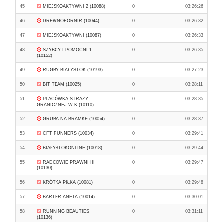
45
MIEJSKOAKTYWNI 2 (10088)
0
03:26:26
46
DREWNOFORNIR (10044)
0
03:26:32
47
MIEJSKOAKTYWNI (10087)
0
03:26:33
48
SZYBCY I POMOCNI 1
0
03:26:35
(10152)
49
RUGBY BIAŁYSTOK (10193)
0
03:27:23
50
BIT TEAM (10025)
0
03:28:11
51
PLACÓWKA STRAŻY
0
03:28:35
GRANICZNEJ W K (10110)
52
GRUBA NA BRAMKĘ (10054)
0
03:28:37
53
CFT RUNNERS (10034)
0
03:29:41
54
BIAŁYSTOKONLINE (10018)
0
03:29:44
55
RADCOWIE PRAWNI III
0
03:29:47
(10130)
56
KRÓTKA PIŁKA (10081)
0
03:29:48
57
BARTER ANETA (10014)
0
03:30:01
58
RUNNING BEAUTIES
0
03:31:11
(10136)