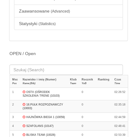
Zaawansowane
(Advanced)
Statystyki
(Statistics)
OPEN / Open
Msc
Nazwisko i imię (Numer)
Klub
Rocznik
Ranking
Czas
Pos
Name (Bib)
Team
YoB
Time
1
OSTII (OŚRODEK
0
02:26:52
SZKOLENIA TRENE (10103)
2
18.PUŁK ROZPOZNAWCZY
0
02:35:18
(10003)
3
HAJNÓWKA BIEGA 1 (10059)
0
02:44:59
4
SZAFOLANS (10147)
0
02:48:41
5
BLISKA TEAM (10026)
0
02:53:39