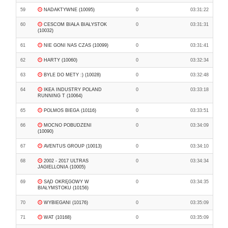
59
NADAKTYWNE (10095)
0
03:31:22
60
CESCOM BIAŁA BIAŁYSTOK
0
03:31:31
(10032)
61
NIE GONI NAS CZAS (10099)
0
03:31:41
62
HARTY (10060)
0
03:32:34
63
BYLE DO METY :) (10028)
0
03:32:48
64
IKEA INDUSTRY POLAND
0
03:33:18
RUNNING T (10064)
65
POLMOS BIEGA (10116)
0
03:33:51
66
MOCNO POBUDZENI
0
03:34:09
(10090)
67
AVENTUS GROUP (10013)
0
03:34:10
68
2002 - 2017 ULTRAS
0
03:34:34
JAGIELLONIA (10005)
69
SĄD OKRĘGOWY W
0
03:34:35
BIAŁYMSTOKU (10156)
70
WYBIEGANI (10176)
0
03:35:09
71
WAT (10168)
0
03:35:09