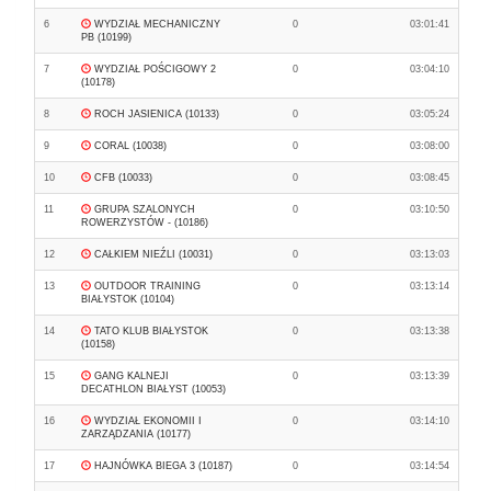
6
WYDZIAŁ MECHANICZNY
0
03:01:41
PB (10199)
7
WYDZIAŁ POŚCIGOWY 2
0
03:04:10
(10178)
8
ROCH JASIENICA (10133)
0
03:05:24
9
CORAL (10038)
0
03:08:00
10
CFB (10033)
0
03:08:45
11
GRUPA SZALONYCH
0
03:10:50
ROWERZYSTÓW - (10186)
12
CAŁKIEM NIEŹLI (10031)
0
03:13:03
13
OUTDOOR TRAINING
0
03:13:14
BIAŁYSTOK (10104)
14
TATO KLUB BIAŁYSTOK
0
03:13:38
(10158)
15
GANG KALNEJI
0
03:13:39
DECATHLON BIAŁYST (10053)
16
WYDZIAŁ EKONOMII I
0
03:14:10
ZARZĄDZANIA (10177)
17
HAJNÓWKA BIEGA 3 (10187)
0
03:14:54