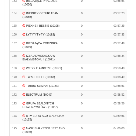
163
BIEGAJĄCE PRACUSIE
0
03:56:54
(10020)
164
INFINITY GROUP TEAM
0
03:57:23
(10066)
165
PIĘKNE I BESTIE (10108)
0
03:57:25
166
ŁYTYTYTY-TY (10182)
0
03:57:33
167
BIEGAJĄCA RODZINKA
0
03:57:48
(10019)
168
IZBA ADWOKACKA W
0
03:58:34
BIAŁYMSTOKU I (10071)
169
WESOŁE AMPERKI (10171)
0
03:58:48
170
TWARDZIELE (10166)
0
03:58:49
171
TURBO ŚLIMAKI (10164)
0
03:58:51
172
ELECTRUM (10046)
0
03:58:52
173
GRUPA SZALONYCH
0
03:58:56
ROWERZYSTÓW - (10057)
174
RTV EURO AGD BIAŁYSTOK
0
03:59:54
(10135)
175
NASZ BIAŁYSTOK JEST EKO
0
04:00:00
(10096)