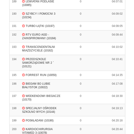
189
LEWIATAN PODLASIE
0
04:07:01
(10085)
190
SZYBCY I POMOCNI 3
0
04:09:02
(10154)
191
TURBO ŁĄTKI (10197)
0
04:09:05
192
RTV EURO AGD -
0
04:09:44
ZAINSPIROWANI! (10184)
193
TRANSCENDENTALNI
0
04:10:02
MIAŻDŻYCIELE (10162)
194
PRZEDSZKOLE
0
04:10:41
SAMORZĄDOWE NR 2 `
(10121)
195
FORREST RUN (10050)
0
04:14:35
196
BIEGAM BO LUBIE
0
04:17:08
BIAŁYSTOK (10022)
197
WEEKENDOWI BIEGACZE
0
04:18:30
(10170)
198
SPECJALNY OŚRODEK
0
04:19:13
SZKOLNO WYCH (10144)
199
POSKŁADANI (10190)
0
04:20:16
200
KARDIOCHIRURGIA
0
04:20:44
VITAMED 3 (10078)