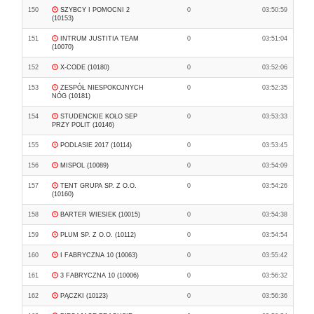
150
SZYBCY I POMOCNI 2
0
03:50:59
(10153)
151
INTRUM JUSTITIA TEAM
0
03:51:04
(10070)
152
X-CODE (10180)
0
03:52:06
153
ZESPÓŁ NIESPOKOJNYCH
0
03:52:35
NÓG (10181)
154
STUDENCKIE KOŁO SEP
0
03:53:33
PRZY POLIT (10146)
155
PODLASIE 2017 (10114)
0
03:53:45
156
MISPOL (10089)
0
03:54:09
157
TENT GRUPA SP. Z O.O.
0
03:54:26
(10160)
158
BARTER WIESIEK (10015)
0
03:54:38
159
PLUM SP. Z O.O. (10112)
0
03:54:54
160
I FABRYCZNA 10 (10063)
0
03:55:42
161
3 FABRYCZNA 10 (10006)
0
03:56:32
162
PĄCZKI (10123)
0
03:56:36