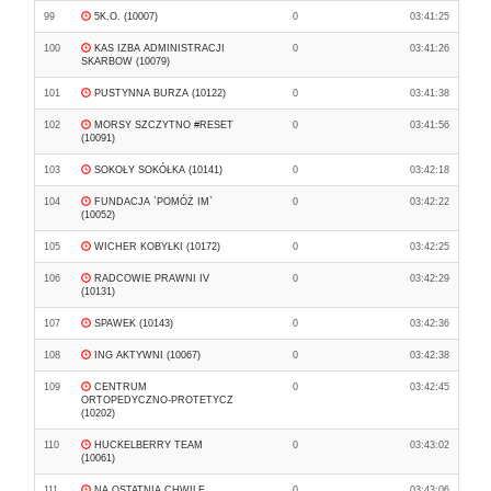
99
5K.O. (10007)
0
03:41:25
100
KAS IZBA ADMINISTRACJI
0
03:41:26
SKARBOW (10079)
101
PUSTYNNA BURZA (10122)
0
03:41:38
102
MORSY SZCZYTNO #RESET
0
03:41:56
(10091)
103
SOKOŁY SOKÓŁKA (10141)
0
03:42:18
104
FUNDACJA `POMÓŻ IM`
0
03:42:22
(10052)
105
WICHER KOBYŁKI (10172)
0
03:42:25
106
RADCOWIE PRAWNI IV
0
03:42:29
(10131)
107
SPAWEK (10143)
0
03:42:36
108
ING AKTYWNI (10067)
0
03:42:38
109
CENTRUM
0
03:42:45
ORTOPEDYCZNO-PROTETYCZ
(10202)
110
HUCKELBERRY TEAM
0
03:43:02
(10061)
111
NA OSTATNIĄ CHWILĘ
0
03:43:06