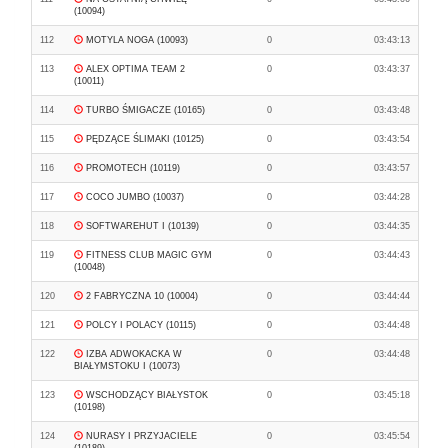
(10094)
112
MOTYLA NOGA (10093)
0
03:43:13
113
ALEX OPTIMA TEAM 2
0
03:43:37
(10011)
114
TURBO ŚMIGACZE (10165)
0
03:43:48
115
PĘDZĄCE ŚLIMAKI (10125)
0
03:43:54
116
PROMOTECH (10119)
0
03:43:57
117
COCO JUMBO (10037)
0
03:44:28
118
SOFTWAREHUT I (10139)
0
03:44:35
119
FITNESS CLUB MAGIC GYM
0
03:44:43
(10048)
120
2 FABRYCZNA 10 (10004)
0
03:44:44
121
POLCY I POLACY (10115)
0
03:44:48
122
IZBA ADWOKACKA W
0
03:44:48
BIAŁYMSTOKU I (10073)
123
WSCHODZĄCY BIAŁYSTOK
0
03:45:18
(10198)
124
NURASY I PRZYJACIELE
0
03:45:54