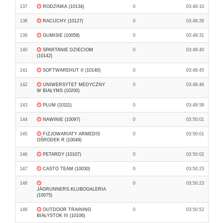
137
RODZINKA (10134)
0
03:49:10
138
RACUCHY (10127)
0
03:49:26
139
GUMISIE (10058)
0
03:49:31
140
SPARTANIE DZIECIOM
0
03:49:40
(10142)
141
SOFTWAREHUT II (10140)
0
03:49:45
142
UNIWERSYTET MEDYCZNY
0
03:49:46
W BIAŁYMS (10200)
143
PLUM (10111)
0
03:49:58
144
NAWINIE (10097)
0
03:50:01
145
FIZJOWARIATY ARMEDIS
0
03:50:01
OŚRODEK R (10049)
146
PETARDY (10107)
0
03:50:02
147
CASTO TEAM (10030)
0
03:50:23
148
0
03:50:23
JÄGRUNNERS.KLUBOGALERIA
(10075)
149
OUTDOOR TRAINING
0
03:50:52
BIAŁYSTOK III (10106)