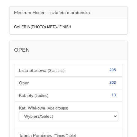
Electrum Ekiden – sztafeta maratońska.
GALERIA (PHOTO)-META / FINISH
OPEN
Lista Startowa
205
(Start List)
Open
202
Kobiety
13
(Ladies)
Kat. Wiekowe
(Age groups)
Tabela Pomiarów
(Times Table)