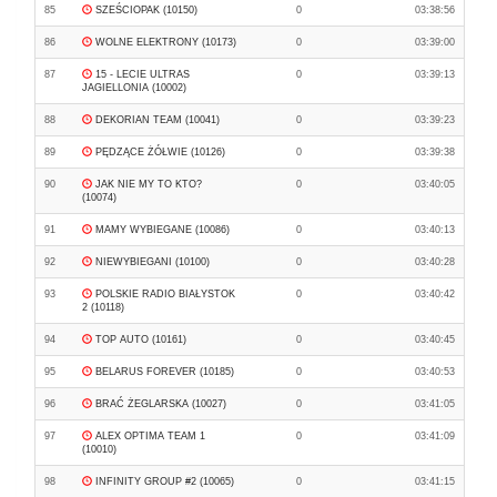
85
SZEŚCIOPAK (10150)
0
03:38:56
86
WOLNE ELEKTRONY (10173)
0
03:39:00
87
15 - LECIE ULTRAS
0
03:39:13
JAGIELLONIA (10002)
88
DEKORIAN TEAM (10041)
0
03:39:23
89
PĘDZĄCE ŻÓŁWIE (10126)
0
03:39:38
90
JAK NIE MY TO KTO?
0
03:40:05
(10074)
91
MAMY WYBIEGANE (10086)
0
03:40:13
92
NIEWYBIEGANI (10100)
0
03:40:28
93
POLSKIE RADIO BIAŁYSTOK
0
03:40:42
2 (10118)
94
TOP AUTO (10161)
0
03:40:45
95
BELARUS FOREVER (10185)
0
03:40:53
96
BRAĆ ŻEGLARSKA (10027)
0
03:41:05
97
ALEX OPTIMA TEAM 1
0
03:41:09
(10010)
98
INFINITY GROUP #2 (10065)
0
03:41:15