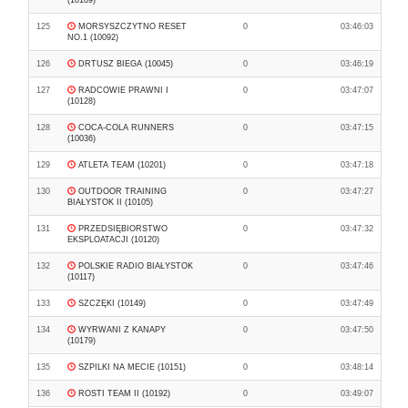
(10189)
125
MORSYSZCZYTNO RESET
0
03:46:03
NO.1 (10092)
126
DRTUSZ BIEGA (10045)
0
03:46:19
127
RADCOWIE PRAWNI I
0
03:47:07
(10128)
128
COCA-COLA RUNNERS
0
03:47:15
(10036)
129
ATLETA TEAM (10201)
0
03:47:18
130
OUTDOOR TRAINING
0
03:47:27
BIAŁYSTOK II (10105)
131
PRZEDSIĘBIORSTWO
0
03:47:32
EKSPLOATACJI (10120)
132
POLSKIE RADIO BIAŁYSTOK
0
03:47:46
(10117)
133
SZCZĘKI (10149)
0
03:47:49
134
WYRWANI Z KANAPY
0
03:47:50
(10179)
135
SZPILKI NA MECIE (10151)
0
03:48:14
136
ROSTI TEAM II (10192)
0
03:49:07