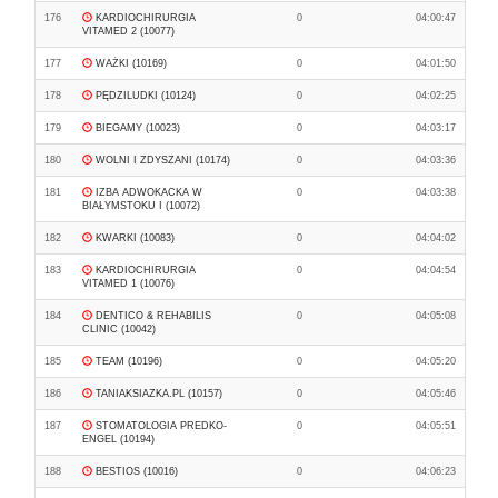
176
KARDIOCHIRURGIA
0
04:00:47
VITAMED 2 (10077)
177
WAŻKI (10169)
0
04:01:50
178
PĘDZILUDKI (10124)
0
04:02:25
179
BIEGAMY (10023)
0
04:03:17
180
WOLNI I ZDYSZANI (10174)
0
04:03:36
181
IZBA ADWOKACKA W
0
04:03:38
BIAŁYMSTOKU I (10072)
182
KWARKI (10083)
0
04:04:02
183
KARDIOCHIRURGIA
0
04:04:54
VITAMED 1 (10076)
184
DENTICO & REHABILIS
0
04:05:08
CLINIC (10042)
185
TEAM (10196)
0
04:05:20
186
TANIAKSIAZKA.PL (10157)
0
04:05:46
187
STOMATOLOGIA PREDKO-
0
04:05:51
ENGEL (10194)
188
BESTIOS (10016)
0
04:06:23