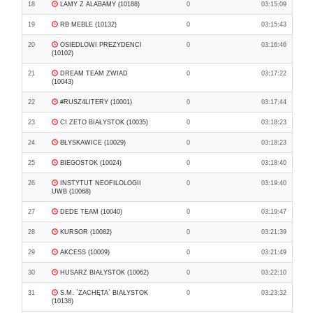
18
LAMY Z ALABAMY (10188)
0
03:15:09
19
RB MEBLE (10132)
0
03:15:43
20
OSIEDLOWI PREZYDENCI
0
03:16:46
(10102)
21
DREAM TEAM ZWIAD
0
03:17:22
(10043)
22
#RUSZ4LITERY (10001)
0
03:17:44
23
CI ZETO BIAŁYSTOK (10035)
0
03:18:23
24
BŁYSKAWICE (10029)
0
03:18:23
25
BIEGOSTOK (10024)
0
03:18:40
26
INSTYTUT NEOFILOLOGII
0
03:19:40
UWB (10068)
27
DEDE TEAM (10040)
0
03:19:47
28
KURSOR (10082)
0
03:21:39
29
AKCESS (10009)
0
03:21:49
30
HUSARZ BIAŁYSTOK (10062)
0
03:22:10
31
S.M. `ZACHĘTA` BIAŁYSTOK
0
03:23:32
(10138)