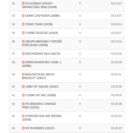
32
PLACÓWKA STRAŻY
0
03:23:47
GRANICZNEJ BOB (10109)
33
LEKKA ZADYSZKA (10084)
0
03:23:57
34
TENIS TEAM (10159)
0
03:24:14
35
TURBO ŚLEDZIE (10163)
0
03:24:27
36
GRUPA BIEGOWA TUROŚŃ
0
03:24:44
KOŚCIELNA (10056)
37
WSCHODNIA SIŁA (10175)
0
03:25:05
38
KRWIODAWSTWO TEAM :)
0
03:25:09
(10080)
39
BIAŁOSTOCKA SEKTA
0
03:25:11
BIEGACZY (10017)
40
UMB FAT SQUAD (10167)
0
03:25:59
41
CZEMU BY NIE (10039)
0
03:26:00
42
PO BIEGANIU ZAWSZE
0
03:26:08
PIWO (10113)
43
ŻYWCEM NAS NIE WEZMĄ
0
03:26:14
(10183)
44
RX RUNNERS (10137)
0
03:26:23