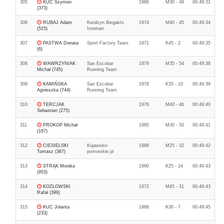
305
KUC Szymon
1986
M30 - 49
00:49:31
(373)
306
RUBAJ Adam
Kwidzyn Biegakts
1974
M40 - 45
00:49:34
(515)
Ironman
307
PASTWA Donata
Sport Factory Team
1971
K45 - 2
00:49:35
(6)
308
WAWRZYNIAK
San Escobar
1979
M35 - 54
00:49:38
Michał (745)
Running Team
309
KAMIŃSKA
San Escobar
1978
K35 - 10
00:49:39
Agnieszka (744)
Running Team
310
TERCJAK
1976
M40 - 46
00:49:40
Sebastian (275)
311
PROKOP Michał
1985
M30 - 50
00:49:41
(167)
312
CIESIELSKI
Kujawsko-
1988
M25 - 32
00:49:42
Tomasz (367)
pomorskie.pl
313
STRĄK Monika
1990
K25 - 14
00:49:43
(953)
314
KOZŁOWSKI
1972
M45 - 31
00:49:43
Rafał (399)
315
KUC Jolanta
1986
K30 - 7
00:49:45
(233)