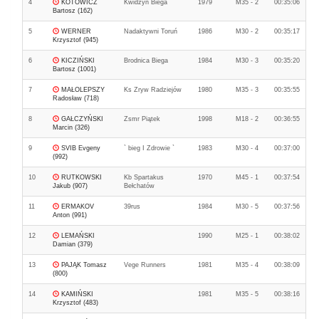
4
KOTOWICZ
Kwidzyn Biega
1979
M35 - 2
00:35:06
Bartosz (162)
5
WERNER
Nadaktywni Toruń
1986
M30 - 2
00:35:17
Krzysztof (945)
6
KICZIŃSKI
Brodnica Biega
1984
M30 - 3
00:35:20
Bartosz (1001)
7
MAŁOLEPSZY
Ks Zryw Radziejów
1980
M35 - 3
00:35:55
Radosław (718)
8
GAŁCZYŃSKI
Zsmr Piątek
1998
M18 - 2
00:36:55
Marcin (326)
9
SVIB Evgeny
` bieg I Zdrowie `
1983
M30 - 4
00:37:00
(992)
10
RUTKOWSKI
Kb Spartakus
1970
M45 - 1
00:37:54
Jakub (907)
Bełchatów
11
ERMAKOV
39rus
1984
M30 - 5
00:37:56
Anton (991)
12
LEMAŃSKI
1990
M25 - 1
00:38:02
Damian (379)
13
PAJĄK Tomasz
Vege Runners
1981
M35 - 4
00:38:09
(800)
14
KAMIŃSKI
1981
M35 - 5
00:38:16
Krzysztof (483)