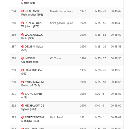
Marcin (948)
284
ZIENTARSKI
Mazda Toruń Team
1977
M40 - 43
00:48:49
Przemysław (868)
285
PRZEWŁOKA
Saint-gobain Squad
1979
M35 - 51
00:48:49
Wojciech (973)
286
WOJEWÓDZKI
1979
M35 - 52
00:48:52
Piotr (829)
287
GEMSKI Oskar
1996
M18 - 19
00:48:53
(585)
288
WESSEL
Wł Toruń
1970
M45 - 27
00:48:55
Grzegorz (456)
289
HAMLING Piotr
1985
M30 - 46
00:48:56
(543)
290
KWIATKOWSKI
1980
M35 - 53
00:48:56
Krzysztof (542)
291
ZAJĄC Dorota
1985
K30 - 5
00:48:57
(469)
292
MICHAŁOWICZ
1976
K40 - 9
00:49:00
Sylwia (239)
293
STRZYŻEWSKI
Umk Toruń
1961
M55 - 11
00:49:02
Mirosław (841)