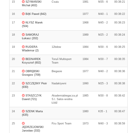
15
SZYMAŃSKI
Csaiu
1981
M35 - 6
00:38:21
Michał (402)
16
BĄK Paweł (842)
1977
M40 - 1
00:38:22
17
KŁYSZ Marek
1968
M45 - 2
00:38:23
(504)
18
SAMORAJ
1989
M25 - 2
00:38:24
Łukasz (202)
19
RUDERA
12bdow
1984
M30 - 6
00:38:25
Wlademar (2)
20
BEDNAREK
Toruń Multisport
1984
M30 - 7
00:38:35
Krzysztof (602)
Team
21
OBRĘBSKI
Biegasie
1977
M40 - 2
00:38:36
Grzegorz (709)
22
SZCZĘSNY Piotr
Nadaktywni
1990
M25 - 3
00:38:38
(930)
23
STASZCZYK
Akademiabiegacza.pl
1985
M30 - 8
00:38:42
Dawid (721)
S.l. Salos-wodna
Łódź
24
SZENK Marta
1980
K35 - 1
00:38:47
(635)
25
Pzu Sport Team
1973
M40 - 3
00:38:59
JĘDRZEJOWSKI
Jarosław (332)