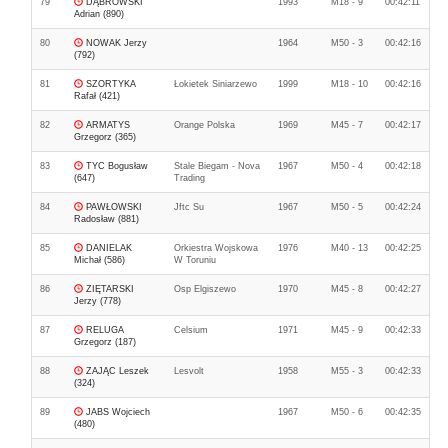
79
DĄBROWSKI
1993
M18 - 9
00:42:11
Adrian (890)
80
NOWAK Jerzy
1964
M50 - 3
00:42:16
(792)
81
SZORTYKA
Łokietek Siniarzewo
1999
M18 - 10
00:42:16
Rafał (421)
82
ARMATYS
Orange Polska
1969
M45 - 7
00:42:17
Grzegorz (365)
83
TYC Bogusław
Stale Biegam - Nova
1967
M50 - 4
00:42:18
(647)
Trading
84
PAWŁOWSKI
Jftc Su
1967
M50 - 5
00:42:24
Radosław (881)
85
DANIELAK
Orkiestra Wojskowa
1976
M40 - 13
00:42:25
Michał (586)
W Toruniu
86
ZIĘTARSKI
Osp Elgiszewo
1970
M45 - 8
00:42:27
Jerzy (778)
87
RELUGA
Celsium
1971
M45 - 9
00:42:33
Grzegorz (187)
88
ZAJĄC Leszek
Lesvolt
1958
M55 - 3
00:42:33
(324)
89
JABS Wojciech
1967
M50 - 6
00:42:35
(480)