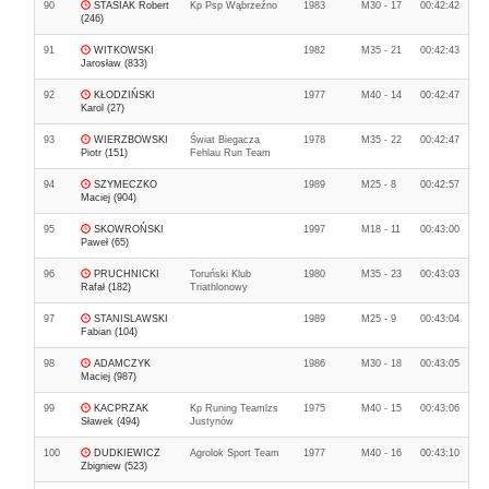
90
STASIAK Robert
Kp Psp Wąbrzeźno
1983
M30 - 17
00:42:42
(246)
91
WITKOWSKI
1982
M35 - 21
00:42:43
Jarosław (833)
92
KŁODZIŃSKI
1977
M40 - 14
00:42:47
Karol (27)
93
WIERZBOWSKI
Świat Biegacza
1978
M35 - 22
00:42:47
Piotr (151)
Fehlau Run Team
94
SZYMECZKO
1989
M25 - 8
00:42:57
Maciej (904)
95
SKOWROŃSKI
1997
M18 - 11
00:43:00
Paweł (65)
96
PRUCHNICKI
Toruński Klub
1980
M35 - 23
00:43:03
Rafał (182)
Triathlonowy
97
STANISLAWSKI
1989
M25 - 9
00:43:04
Fabian (104)
98
ADAMCZYK
1986
M30 - 18
00:43:05
Maciej (987)
99
KACPRZAK
Kp Runing Teamlzs
1975
M40 - 15
00:43:06
Sławek (494)
Justynów
100
DUDKIEWICZ
Agrolok Sport Team
1977
M40 - 16
00:43:10
Zbigniew (523)