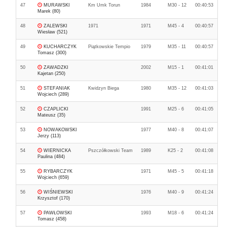
47
MURAWSKI
Km Umk Torun
1984
M30 - 12
00:40:53
Marek (80)
48
ZALEWSKI
1971
1971
M45 - 4
00:40:57
Wiesław (521)
49
KUCHARCZYK
Piątkowskie Tempio
1979
M35 - 11
00:40:57
Tomasz (300)
50
ZAWADZKI
2002
M15 - 1
00:41:01
Kajetan (250)
51
STEFANIAK
Kwidzyn Biega
1980
M35 - 12
00:41:03
Wojciech (289)
52
CZAPLICKI
1991
M25 - 6
00:41:05
Mateusz (35)
53
NOWAKOWSKI
1977
M40 - 8
00:41:07
Jerzy (113)
54
WIERNICKA
Pszczółkowski Team
1989
K25 - 2
00:41:08
Paulina (484)
55
RYBARCZYK
1971
M45 - 5
00:41:18
Wojciech (659)
56
WIŚNIEWSKI
1976
M40 - 9
00:41:24
Krzysztof (170)
57
PAWŁOWSKI
1993
M18 - 6
00:41:24
Tomasz (458)