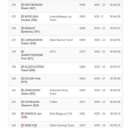
134
GRZYBOWSKI
1968
M45 - 12
00:44:54
Marek (947)
135
WIDELSKA
Lubelskibiegacz.pl
1983
K30 - 2
00:44:56
Ewelina (393)
Team
136
MIĘGOĆ
1998
M18 - 13
00:44:57
Bartłomiej (797)
137
LUBISZEWSKI
Akpb Marmel Toruń
1990
M25 - 12
00:44:58
Robert (618)
138
1973
1973
M40 - 21
00:45:05
GAWRYSZEWSKI
Piotr (971)
139
GLISZCZYŃSKI
1989
M25 - 13
00:45:07
Paweł (996)
140
DULSKI Arek
1983
M30 - 27
00:45:08
(673)
141
JANKOWSKI
Piekarnia Psuty
1989
M25 - 14
00:45:08
Adrian (951)
Team
142
CHORĄŻAK
3 Bdm
1971
M45 - 13
00:45:08
Sławomir (818)
143
ZAWIEJA Jan
Klub Biegacza T24
1991
M25 - 15
00:45:13
(438)
144
SOBCZAK
Orlen Running Team
1970
M45 - 14
00:45:13