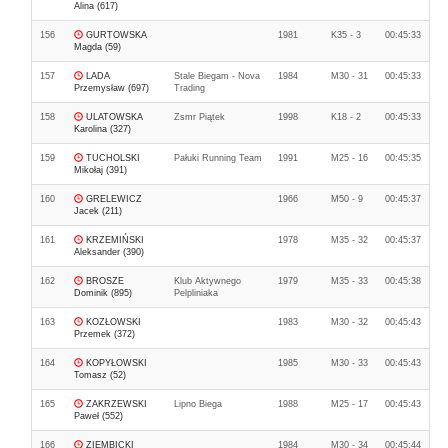
Alina (617)
156
GURTOWSKA
1981
K35 - 3
00:45:33
Magda (59)
157
LADA
Stale Biegam - Nova
1984
M30 - 31
00:45:33
Przemysław (697)
Trading
158
ULATOWSKA
Zsmr Piątek
1998
K18 - 2
00:45:33
Karolina (327)
159
TUCHOLSKI
Pałuki Running Team
1991
M25 - 16
00:45:35
Mikołaj (391)
160
GRELEWICZ
1966
M50 - 9
00:45:37
Jacek (211)
161
KRZEMIŃSKI
1978
M35 - 32
00:45:37
Aleksander (390)
162
BROSZE
Klub Aktywnego
1979
M35 - 33
00:45:38
Dominik (895)
Pelpliniaka
163
KOZŁOWSKI
1983
M30 - 32
00:45:43
Przemek (372)
164
KOPYŁOWSKI
1985
M30 - 33
00:45:43
Tomasz (52)
165
ZAKRZEWSKI
Lipno Biega
1988
M25 - 17
00:45:43
Paweł (552)
166
ZIEMBICKI
1984
M30 - 34
00:45:44