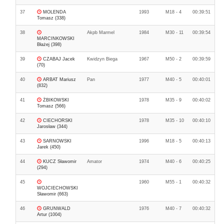
37
MOLENDA
1993
M18 - 4
00:39:51
Tomasz (338)
38
Akpb Marmel
1984
M30 - 11
00:39:54
MARCINKOWSKI
Błażej (398)
39
CZABAJ Jacek
Kwidzyn Biega
1967
M50 - 2
00:39:59
(70)
40
ARBAT Mariusz
Pan
1977
M40 - 5
00:40:01
(832)
41
ŻBIKOWSKI
1978
M35 - 9
00:40:02
Tomasz (566)
42
CIECHORSKI
1978
M35 - 10
00:40:10
Jarosław (344)
43
SARNOWSKI
1996
M18 - 5
00:40:13
Jarek (450)
44
KUCZ Sławomir
Amator
1974
M40 - 6
00:40:25
(294)
45
1960
M55 - 1
00:40:32
WOJCIECHOWSKI
Sławomir (663)
46
GRUNWALD
1976
M40 - 7
00:40:32
Artur (1004)