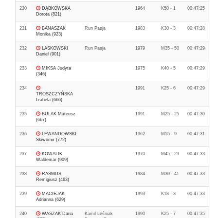
230
DĄBKOWSKA
1964
K50 - 1
00:47:25
Dorota (821)
231
BANASZAK
Run Pasja
1983
K30 - 3
00:47:28
Monika (923)
232
LASKOWSKI
Run Pasja
1979
M35 - 50
00:47:29
Daniel (901)
233
MIKSA Judyta
1975
K40 - 5
00:47:29
(346)
234
1991
K25 - 6
00:47:29
TROSZCZYŃSKA
Izabela (666)
235
BULAK Mateusz
1991
M25 - 25
00:47:30
(667)
236
LEWANDOWSKI
1962
M55 - 9
00:47:31
Sławomir (772)
237
KOWALIK
1970
M45 - 23
00:47:33
Waldemar (909)
238
RASMUS
1984
M30 - 41
00:47:33
Remigiusz (463)
239
MACIEJAK
1993
K18 - 3
00:47:33
Adrianna (629)
240
WASZAK Daria
Kamil Leśniak
1990
K25 - 7
00:47:35