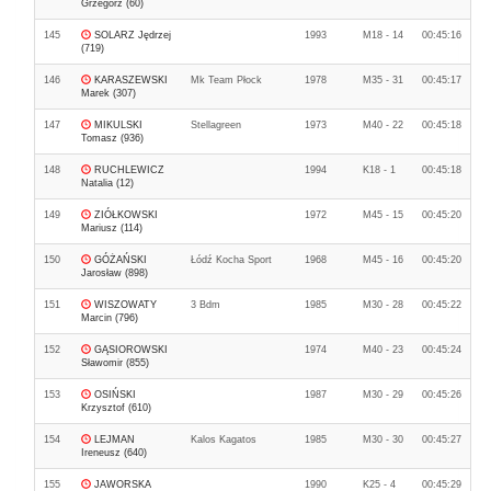
Grzegorz (60)
145
SOLARZ Jędrzej
1993
M18 - 14
00:45:16
(719)
146
KARASZEWSKI
Mk Team Płock
1978
M35 - 31
00:45:17
Marek (307)
147
MIKULSKI
Stellagreen
1973
M40 - 22
00:45:18
Tomasz (936)
148
RUCHLEWICZ
1994
K18 - 1
00:45:18
Natalia (12)
149
ZIÓŁKOWSKI
1972
M45 - 15
00:45:20
Mariusz (114)
150
GÓŻAŃSKI
Łódź Kocha Sport
1968
M45 - 16
00:45:20
Jarosław (898)
151
WISZOWATY
3 Bdm
1985
M30 - 28
00:45:22
Marcin (796)
152
GĄSIOROWSKI
1974
M40 - 23
00:45:24
Sławomir (855)
153
OSIŃSKI
1987
M30 - 29
00:45:26
Krzysztof (610)
154
LEJMAN
Kalos Kagatos
1985
M30 - 30
00:45:27
Ireneusz (640)
155
JAWORSKA
1990
K25 - 4
00:45:29