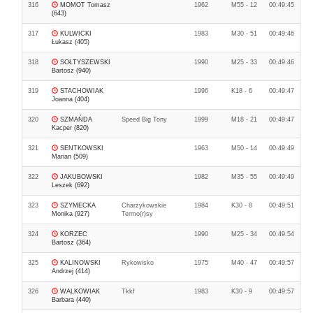
316
MOMOT Tomasz
1962
M55 - 12
00:49:45
(643)
317
KULWICKI
1983
M30 - 51
00:49:46
Łukasz (405)
318
SOŁTYSZEWSKI
1990
M25 - 33
00:49:46
Bartosz (940)
319
STACHOWIAK
1996
K18 - 6
00:49:47
Joanna (404)
320
SZMAŃDA
Speed Big Tony
1999
M18 - 21
00:49:47
Kacper (820)
321
SENTKOWSKI
1963
M50 - 14
00:49:49
Marian (509)
322
JAKUBOWSKI
1982
M35 - 55
00:49:49
Leszek (692)
323
SZYMECKA
Charzykowskie
1984
K30 - 8
00:49:51
Monika (927)
Termo(r)sy
324
KORZEC
1990
M25 - 34
00:49:54
Bartosz (364)
325
KALINOWSKI
Rykowisko
1975
M40 - 47
00:49:57
Andrzej (414)
326
WALKOWIAK
Tkkf
1983
K30 - 9
00:49:57
Barbara (440)