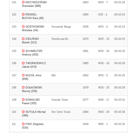
101
KRZYWDZIŃSKI
1963
M50 - 7
00:43:18
Stanisław (988)
102
RENKEL-
1980
K35 - 2
00:43:23
BUCHA Ewa (40)
103
GOSTKOWSKI
Kurzętnik Biega
1958
M55 - 4
00:43:23
Wiesław (44)
104
ZIELIŃSKI
Nestle-pacific
1970
M45 - 10
00:43:25
Marek (512)
105
SCHMELTER
1981
M35 - 24
00:43:25
Andrzej (455)
106
TWORKIEWICZ
1985
M30 - 19
00:43:26
Jakub (474)
107
NIZIOŁ Artur
Bbl
1962
M55 - 5
00:43:26
(858)
108
DOŁKOWSKI
1979
M35 - 25
00:43:29
Maciej (256)
109
KOWALSKI
Kowale Team
1977
M40 - 17
00:43:31
Paweł (355)
110
SUTUŁA Michał
Km Umk Toruń
1984
M30 - 20
00:43:34
(366)
111
FIKS Zbigniew
1949
M65 - 1
00:43:35
(524)