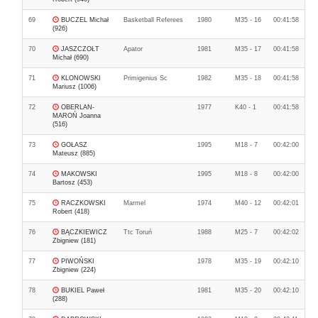
69
BUCZEL Michał
Basketball Referees
1980
M35 - 16
00:41:58
(926)
70
JASZCZOŁT
Apator
1981
M35 - 17
00:41:58
Michał (690)
71
KLONOWSKI
Primigenius Sc
1982
M35 - 18
00:41:58
Mariusz (1006)
72
OBERLAN-
1977
K40 - 1
00:41:58
MAROŃ Joanna
(516)
73
GOŁASZ
1995
M18 - 7
00:42:00
Mateusz (885)
74
MAKOWSKI
1995
M18 - 8
00:42:00
Bartosz (453)
75
RACZKOWSKI
Marmel
1974
M40 - 12
00:42:01
Robert (418)
76
BĄCZKIEWICZ
Ttc Toruń
1988
M25 - 7
00:42:02
Zbigniew (181)
77
PIWOŃSKI
1978
M35 - 19
00:42:10
Zbigniew (224)
78
BUKIEL Paweł
1981
M35 - 20
00:42:10
(288)