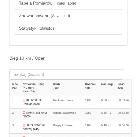
Tabela Pomiarów
(Times Table)
Zaawansowane
(Advanced)
Statystyki
(Statistics)
Bieg 10 km / Open
Msc
Nazwisko i imię
Klub
Rocznik
Ranking
Czas
(Numer)
Pos
Team
YoB
Time
Name (Bib)
1
KŁOPOTEK
Packman Team
1983
M30 - 1
00:33:26
Damian (576)
2
KAMIŃSKI Artur
Gmina Sadkowice
1980
M35 - 1
00:33:58
(1005)
3
JARANOWSKI
Biegaj Z Głową
1993
M18 - 1
00:34:46
Andrzej (445)