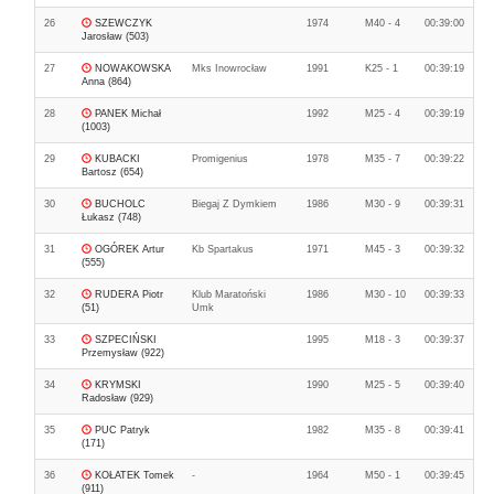
26
SZEWCZYK
1974
M40 - 4
00:39:00
Jarosław (503)
27
NOWAKOWSKA
Mks Inowrocław
1991
K25 - 1
00:39:19
Anna (864)
28
PANEK Michał
1992
M25 - 4
00:39:19
(1003)
29
KUBACKI
Promigenius
1978
M35 - 7
00:39:22
Bartosz (654)
30
BUCHOLC
Biegaj Z Dymkiem
1986
M30 - 9
00:39:31
Łukasz (748)
31
OGÓREK Artur
Kb Spartakus
1971
M45 - 3
00:39:32
(555)
32
RUDERA Piotr
Klub Maratoński
1986
M30 - 10
00:39:33
(51)
Umk
33
SZPECIŃSKI
1995
M18 - 3
00:39:37
Przemysław (922)
34
KRYMSKI
1990
M25 - 5
00:39:40
Radosław (929)
35
PUC Patryk
1982
M35 - 8
00:39:41
(171)
36
KOŁATEK Tomek
-
1964
M50 - 1
00:39:45
(911)