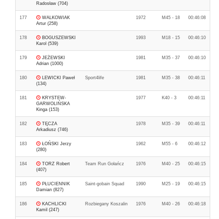
Radosław (704)
177
WALKOWIAK
1972
M45 - 18
00:46:08
Artur (258)
178
BOGUSZEWSKI
1993
M18 - 15
00:46:10
Karol (539)
179
JEŻEWSKI
1981
M35 - 37
00:46:10
Adrian (1000)
180
LEWICKI Paweł
Sport4life
1981
M35 - 38
00:46:11
(134)
181
KRYSTEW-
1977
K40 - 3
00:46:11
GARWOLIŃSKA
Kinga (153)
182
TĘCZA
1978
M35 - 39
00:46:11
Arkadiusz (746)
183
ŁOŃSKI Jerzy
1962
M55 - 6
00:46:12
(280)
184
TORZ Robert
Team Run Gołańcz
1976
M40 - 25
00:46:15
(407)
185
PŁUCIENNIK
Saint-gobain Squad
1990
M25 - 19
00:46:15
Damian (827)
186
KACHLICKI
Rozbiegany Koszalin
1976
M40 - 26
00:46:18
Kamil (247)