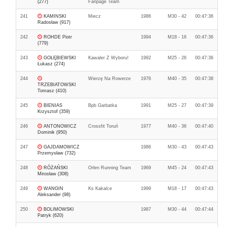
(277)
Fanpage Team
241
KAMINSKI
Miecz
1986
M30 - 42
00:47:36
Radosław (917)
242
ROHDE Piotr
1994
M18 - 16
00:47:36
(779)
243
GOŁĘBIEWSKI
Kawaler Z Wyboru!
1992
M25 - 26
00:47:36
Łukasz (274)
244
Wierzę Na Rowerze
1976
M40 - 35
00:47:38
TRZEBIATOWSKI
Tomasz (410)
245
BIENIAS
Bpb Garbatka
1991
M25 - 27
00:47:39
Krzysztof (359)
246
ANTONOWICZ
Crossfit Toruń
1977
M40 - 36
00:47:40
Dominik (950)
247
GAJDAMOWICZ
1986
M30 - 43
00:47:43
Przemysław (732)
248
RÓŻAŃSKI
Orlen Running Team
1969
M45 - 24
00:47:43
Mirosław (308)
249
WANGIN
Ks Kakalce
1999
M18 - 17
00:47:43
Aleksander (98)
250
BOLIMOWSKI
1987
M30 - 44
00:47:44
Patryk (620)