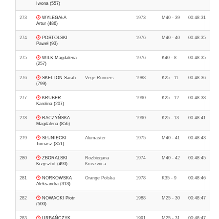
Iwona (557)
273
WYLEGAŁA
1973
M40 - 39
00:48:31
Artur (486)
274
POSTOLSKI
1976
M40 - 40
00:48:35
Paweł (93)
275
WILK Magdalena
1976
K40 - 8
00:48:35
(257)
276
SKELTON Sarah
Vege Runners
1988
K25 - 11
00:48:36
(799)
277
KRUBER
1990
K25 - 12
00:48:38
Karolina (207)
278
RACZYŃSKA
1990
K25 - 13
00:48:41
Magdalena (856)
279
SŁUNIECKI
Alumaster
1975
M40 - 41
00:48:43
Tomasz (351)
280
ZBORALSKI
Rozbiegana
1974
M40 - 42
00:48:45
Krzysztof (490)
Kruszwica
281
NORKOWSKA
Orange Polska
1978
K35 - 9
00:48:46
Aleksandra (313)
282
NOWACKI Piotr
1988
M25 - 30
00:48:47
(500)
283
URBAŃCZYK
1991
M25 - 31
00:48:47