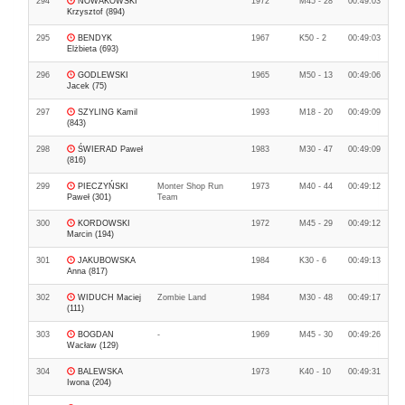
294
NOWAKOWSKI
1972
M45 - 28
00:49:03
Krzysztof (894)
295
BENDYK
1967
K50 - 2
00:49:03
Elżbieta (693)
296
GODLEWSKI
1965
M50 - 13
00:49:06
Jacek (75)
297
SZYLING Kamil
1993
M18 - 20
00:49:09
(843)
298
ŚWIERAD Paweł
1983
M30 - 47
00:49:09
(816)
299
PIECZYŃSKI
Monter Shop Run
1973
M40 - 44
00:49:12
Paweł (301)
Team
300
KORDOWSKI
1972
M45 - 29
00:49:12
Marcin (194)
301
JAKUBOWSKA
1984
K30 - 6
00:49:13
Anna (817)
302
WIDUCH Maciej
Zombie Land
1984
M30 - 48
00:49:17
(111)
303
BOGDAN
-
1969
M45 - 30
00:49:26
Wacław (129)
304
BALEWSKA
1973
K40 - 10
00:49:31
Iwona (204)