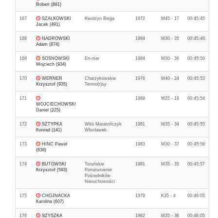
Robert (891)
167
SZALKOWSKI
Kwidzyn Biega
1972
M45 - 17
00:45:45
Jacek (491)
168
NADROWSKI
1984
M30 - 35
00:45:46
Adam (874)
169
SOSNOWSKI
En-mar
1984
M30 - 36
00:45:50
Wojciech (934)
170
WERNER
Charzykowskie
1976
M40 - 24
00:45:53
Krzysztof (935)
Termo(r)sy
171
1989
M25 - 18
00:45:54
WOJCIECHOWSKI
Daniel (225)
172
SZTYPKA
Wkb Maratończyk
1981
M35 - 34
00:45:55
Konrad (141)
Włocławek
173
HINC Paweł
1983
M30 - 37
00:45:56
(838)
174
BUTOWSKI
Toruńskie
1981
M35 - 35
00:45:57
Krzysztof (593)
Porozumienie
Pośredników
Nieruchomości
175
CHOJNACKA
1979
K35 - 4
00:46:05
Karolina (607)
176
SZYSZKA
1982
M35 - 36
00:46:05