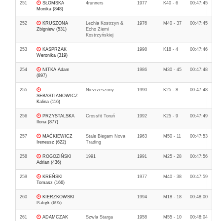
251
SŁOMSKA
4runners
1977
K40 - 6
00:47:45
Monika (848)
252
KRUSZONA
Lechia Kostrzyn &
1976
M40 - 37
00:47:45
Zbigniew (531)
Echo Ziemi
Kostrzyńskiej
253
KASPRZAK
1998
K18 - 4
00:47:46
Weronika (319)
254
NITKA Adam
1986
M30 - 45
00:47:48
(897)
255
Niezrzeszony
1990
K25 - 8
00:47:48
SEBASTIANOWICZ
Kalina (116)
256
PRZYSTALSKA
Crossfit Toruń
1992
K25 - 9
00:47:49
Ilona (877)
257
MAĆKIEWICZ
Stale Biegam Nova
1963
M50 - 11
00:47:53
Ireneusz (622)
Trading
258
ROGOZIŃSKI
1991
1991
M25 - 28
00:47:56
Adrian (436)
259
KREŃSKI
1977
M40 - 38
00:47:59
Tomasz (166)
260
KIERZKOWSKI
1994
M18 - 18
00:48:00
Patryk (695)
261
ADAMCZAK
Szwla Starga
1958
M55 - 10
00:48:04