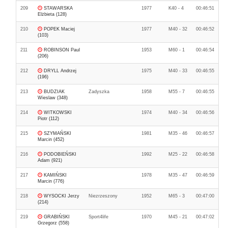
209
STAWARSKA
1977
K40 - 4
00:46:51
Elżbieta (128)
210
POPEK Maciej
1977
M40 - 32
00:46:52
(103)
211
ROBINSON Paul
1953
M60 - 1
00:46:54
(206)
212
DRYLL Andrzej
1975
M40 - 33
00:46:55
(196)
213
BUDZIAK
Zadyszka
1958
M55 - 7
00:46:55
Wieslaw (348)
214
WITKOWSKI
1974
M40 - 34
00:46:56
Piotr (112)
215
SZYMAŃSKI
1981
M35 - 46
00:46:57
Marcin (452)
216
PODOBIEŃSKI
1992
M25 - 22
00:46:58
Adam (921)
217
KAMIŃSKI
1978
M35 - 47
00:46:59
Marcin (776)
218
WYSOCKI Jerzy
Niezrzeszony
1952
M65 - 3
00:47:00
(214)
219
GRABIŃSKI
Sport4life
1970
M45 - 21
00:47:02
Grzegorz (558)