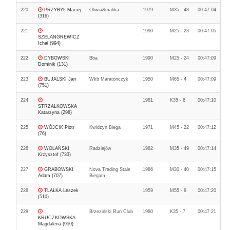
220
PRZYBYŁ Maciej
Oliwia&malika
1979
M35 - 48
00:47:04
(316)
221
1990
M25 - 23
00:47:05
SZELANGREWICZ
Ichał (994)
222
DYBOWSKI
Bba
1990
M25 - 24
00:47:09
Dominik (131)
223
BUJALSKI Jan
Wkb Maratonczyk
1950
M65 - 4
00:47:09
(751)
224
1981
K35 - 6
00:47:10
STRZAŁKOWSKA
Katarzyna (298)
225
WÓJCIK Piotr
Kwidzyn Biega
1971
M45 - 22
00:47:12
(76)
226
WOLAŃSKI
Radziejów
1982
M35 - 49
00:47:14
Krzysztof (733)
227
GRABOWSKI
Nova Trading Stale
1986
M30 - 40
00:47:15
Adam (707)
Biegam
228
TLAŁKA Leszek
1959
M55 - 8
00:47:20
(510)
229
Brzeziński Run Club
1980
K35 - 7
00:47:21
KRUCZKOWSKA
Magdalena (959)