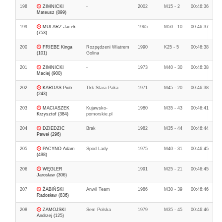
198
ZIMNICKI
-
2002
M15 - 2
00:46:36
Mateusz (899)
199
MULARZ Jacek
--
1965
M50 - 10
00:46:37
(753)
200
FRIEBE Kinga
Rozpędzeni Wiatrem
1990
K25 - 5
00:46:38
(101)
Golina
201
ZIMNICKI
-
1973
M40 - 30
00:46:38
Maciej (900)
202
KARDAS Piotr
Tkk Stara Paka
1971
M45 - 20
00:46:38
(243)
203
MACIASZEK
Kujawsko-
1980
M35 - 43
00:46:41
Krzysztof (384)
pomorskie.pl
204
DZIEDZIC
Brak
1982
M35 - 44
00:46:44
Paweł (296)
205
PACYNO Adam
Spod Lady
1975
M40 - 31
00:46:45
(498)
206
WĘGLER
1991
M25 - 21
00:46:45
Jarosław (306)
207
ŻABIŃSKI
Anwil Team
1986
M30 - 39
00:46:46
Radosław (836)
208
ZAMOJSKI
Sem Polska
1979
M35 - 45
00:46:46
Andrzej (125)