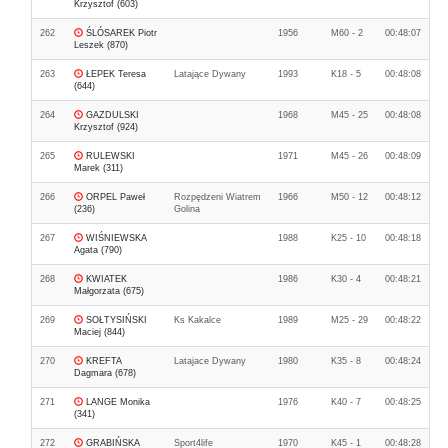
Krzysztof (603)
262
ŚLÓSAREK Piotr
1956
M60 - 2
00:48:07
Leszek (870)
263
ŁEPEK Teresa
Latające Dywany
1993
K18 - 5
00:48:08
(644)
264
GAZDULSKI
1968
M45 - 25
00:48:08
Krzysztof (924)
265
RULEWSKI
1971
M45 - 26
00:48:09
Marek (311)
266
ORPEL Paweł
Rozpędzeni Wiatrem
1966
M50 - 12
00:48:12
(236)
Golina
267
WIŚNIEWSKA
1988
K25 - 10
00:48:18
Agata (790)
268
KWIATEK
1986
K30 - 4
00:48:21
Małgorzata (675)
269
SOŁTYSIŃSKI
Ks Kakalce
1989
M25 - 29
00:48:22
Maciej (844)
270
KREFTA
Latajace Dywany
1980
K35 - 8
00:48:24
Dagmara (678)
271
LANGE Monika
1976
K40 - 7
00:48:25
(341)
272
GRABIŃSKA
Sport4life
1970
K45 - 1
00:48:28