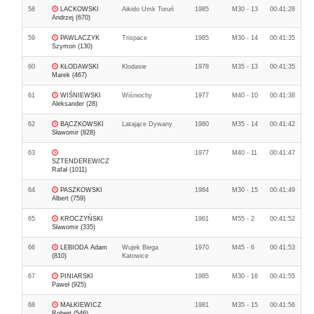
58
LACKOWSKI
Aikido Umk Toruń
1985
M30 - 13
00:41:28
Andrzej (670)
59
PAWLACZYK
Trispace
1985
M30 - 14
00:41:35
Szymon (130)
60
KŁODAWSKI
Klodasie
1978
M35 - 13
00:41:35
Marek (467)
61
WIŚNIEWSKI
Wiśniochy
1977
M40 - 10
00:41:38
Aleksander (28)
62
BĄCZKOWSKI
Latające Dywany
1980
M35 - 14
00:41:42
Sławomir (828)
63
1977
M40 - 11
00:41:47
SZTENDEREWICZ
Rafał (1011)
64
PASZKOWSKI
1984
M30 - 15
00:41:49
Albert (759)
65
KROCZYŃSKI
1961
M55 - 2
00:41:52
Sławomir (335)
66
LEBIODA Adam
Wujek Biega
1970
M45 - 6
00:41:53
(810)
Katowice
67
PINIARSKI
1985
M30 - 16
00:41:55
Paweł (925)
68
MAŁKIEWICZ
1981
M35 - 15
00:41:56
Robert (546)