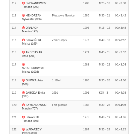
112
SYLWANOWICZ
1988
M25 - 10
00:43:38
Tomasz (290)
113
HENDRZAK
Pluszowe Nornice
1985
M30 - 21
00:43:42
Sylwester (966)
114
OPALACH
1995
M18 - 12
00:43:48
Marcin (172)
115
STAWIŃSKI
Zsmr Piątek
1975
M40 - 18
00:43:52
Michał (199)
116
ANDRUSIAK
1971
M45 - 11
00:43:52
Artur (394)
117
1983
M30 - 22
00:43:54
SZCZEPKOWSKI
Michał (1002)
118
GLIWKA Artur
1. Blwl
1980
M35 - 26
00:44:00
(538)
119
JAGODA Emila
1991
1991
K25 - 3
00:44:03
(337)
120
SZYMANOWSKI
Fart-produkt
1983
M30 - 23
00:44:06
Marcin (757)
121
STAWICKI
1976
M40 - 19
00:44:06
Tomasz (807)
122
WAKARECY
1987
M30 - 24
00:44:15
Paweł (886)