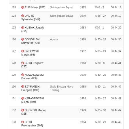
123
RUS Marta (653)
Saint-gobain Squad
1975
K40 - 2
00:44:18
124
DACYK
Saint-gobain Squad
1979
M35 - 27
00:44:19
Sylwester (649)
125
KUBIAK Jagoda
1985
K30 - 1
00:44:22
(705)
126
DONDALSKI
Apator
1979
M35 - 28
00:44:35
Krzysztof (775)
127
DYBOWSKI
1982
M35 - 29
00:44:37
Marcin (68)
128
CISKI Zbigniew
1963
M50 - 8
00:44:41
(282)
129
NOWAKOWSKI
1975
M40 - 20
00:44:43
Dariusz (859)
130
SZYMAŃSKI
Stale Biegam Nova
1988
M25 - 11
00:44:46
Grzegorz (696)
Trading
131
KARASZEWSKI
1984
M30 - 25
00:44:47
Michał (406)
132
OKONSKI Maciej
1979
M35 - 30
00:44:47
(368)
133
CISKI
1984
M30 - 26
00:44:49
Przemysław (264)