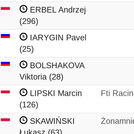
ERBEL Andrzej
(296)
IARYGIN Pavel
(25)
BOLSHAKOVA
Viktoria (28)
LIPSKI Marcin
Fti Raci
(126)
SKAWIŃSKI
Żonamni
Łukasz (63)