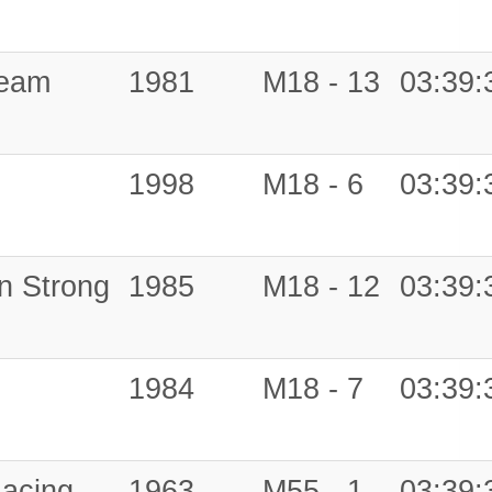
Team
1981
M18 - 13
03:39:
1998
M18 - 6
03:39:
n Strong
1985
M18 - 12
03:39:
1984
M18 - 7
03:39:
acing
1963
M55 - 1
03:39: