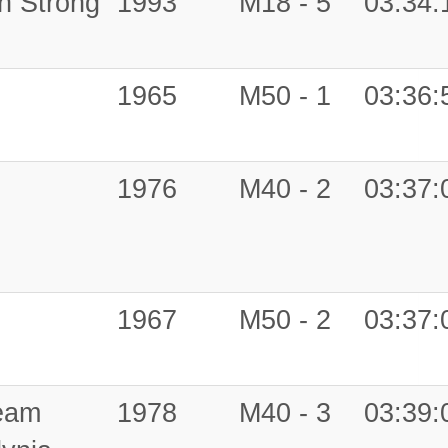
n Strong
1993
M18 - 5
03:34:
1965
M50 - 1
03:36:
1976
M40 - 2
03:37:
1967
M50 - 2
03:37:
eam
1978
M40 - 3
03:39: