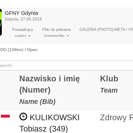
GFNY Gdynia
Gdynia, 27.05.2018
Prowadzący
Pliki do pobrania
GALERIA (PHOTO)-META / FI
Leaders
Download files
O (134km) / Open
Nazwisko i imię
Klub
(Numer)
Team
Name (Bib)
KULIKOWSKI
Zdrowy 
Tobiasz (349)