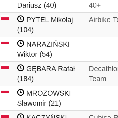
Dariusz (40)
40+
PYTEL Mikolaj
Airbike 
(104)
NARAZIŃSKI
Wiktor (54)
GĘBARA Rafał
Decathlo
(184)
Team
MROZOWSKI
Sławomir (21)
KACZYŃSKI
Cubica R