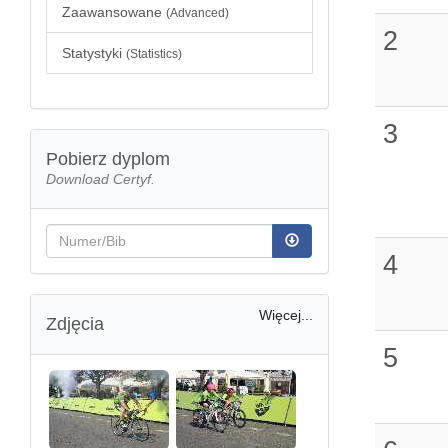
Zaawansowane
(Advanced)
2
Statystyki
(Statistics)
3
Pobierz dyplom
Download Certyf.
4
Więcej...
Zdjęcia
5