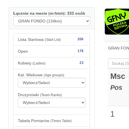
Łącznie na mecie
: 333 osób
(on finish)
Lista Startowa
206
(Start List)
GRAN FOND
Open
178
Kobiety
23
(Ladies)
Msc
Kat. Wiekowe
(Age groups)
Pos
Drużynówki
(Team Ranks)
1
Tabela Pomiarów
(Times Table)