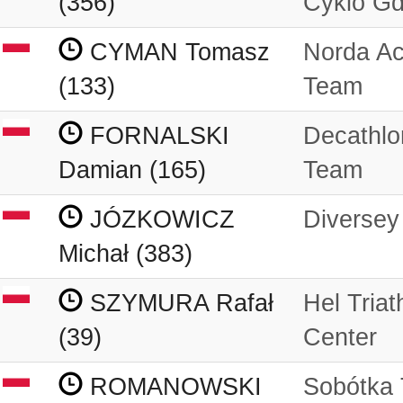
(356)
Cyklo Gd
CYMAN Tomasz
Norda Ac
(133)
Team
FORNALSKI
Decathlo
Damian (165)
Team
JÓZKOWICZ
Diversey
Michał (383)
SZYMURA Rafał
Hel Triat
(39)
Center
ROMANOWSKI
Sobótka