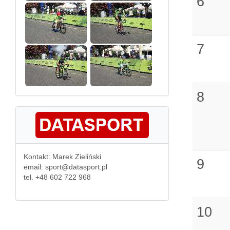
6
7
8
Kontakt: Marek Zieliński
9
email: sport@datasport.pl
tel. +48 602 722 968
10