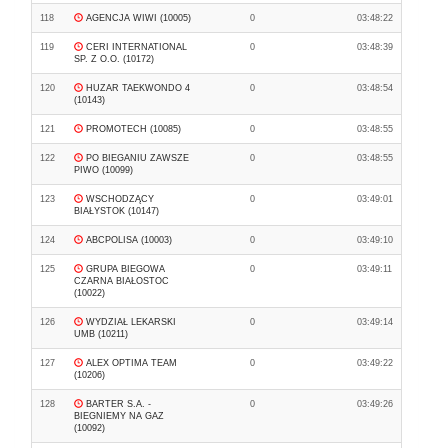
118
AGENCJA WIWI (10005)
0
03:48:22
119
CERI INTERNATIONAL
0
03:48:39
SP. Z O.O. (10172)
120
HUZAR TAEKWONDO 4
0
03:48:54
(10143)
121
PROMOTECH (10085)
0
03:48:55
122
PO BIEGANIU ZAWSZE
0
03:48:55
PIWO (10099)
123
WSCHODZĄCY
0
03:49:01
BIAŁYSTOK (10147)
124
ABCPOLISA (10003)
0
03:49:10
125
GRUPA BIEGOWA
0
03:49:11
CZARNA BIAŁOSTOC
(10022)
126
WYDZIAŁ LEKARSKI
0
03:49:14
UMB (10211)
127
ALEX OPTIMA TEAM
0
03:49:22
(10206)
128
BARTER S.A. -
0
03:49:26
BIEGNIEMY NA GAZ
(10092)