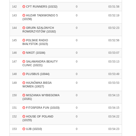
142
CFT RUNNERS (10152)
0
03:51:58
143
HUZAR TAEKWONDO 5
0
03:52:19
(10156)
144
GRUPA SZALONYCH
0
03:52:23
ROWERZYSTÓW (10192)
145
POLSKIE RADIO
0
03:52:56
BIAŁYSTOK (10115)
146
NIKOT (10184)
0
03:53:07
147
SALAMANDRA BEAUTY
0
03:53:13
CLINIC (10221)
148
PLUSBUS (10044)
0
03:53:49
149
HAJNÓWKA BIEGA
0
03:53:53
WOMEN (10027)
150
MISZANKA WYBIEGOWA
0
03:54:13
(10181)
151
FITOSFERA FUN (10103)
0
03:54:15
152
HOUSE OF POLAND
0
03:54:22
(10155)
153
UJB (10210)
0
03:54:23