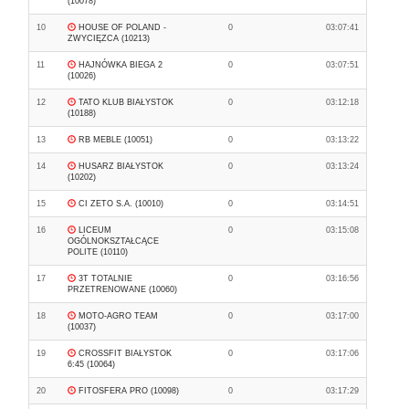
(10078)
10
HOUSE OF POLAND -
0
03:07:41
ZWYCIĘZCA (10213)
11
HAJNÓWKA BIEGA 2
0
03:07:51
(10026)
12
TATO KLUB BIAŁYSTOK
0
03:12:18
(10188)
13
RB MEBLE (10051)
0
03:13:22
14
HUSARZ BIAŁYSTOK
0
03:13:24
(10202)
15
CI ZETO S.A. (10010)
0
03:14:51
16
LICEUM
0
03:15:08
OGÓLNOKSZTAŁCĄCE
POLITE (10110)
17
3T TOTALNIE
0
03:16:56
PRZETRENOWANE (10060)
18
MOTO-AGRO TEAM
0
03:17:00
(10037)
19
CROSSFIT BIAŁYSTOK
0
03:17:06
6:45 (10064)
20
FITOSFERA PRO (10098)
0
03:17:29