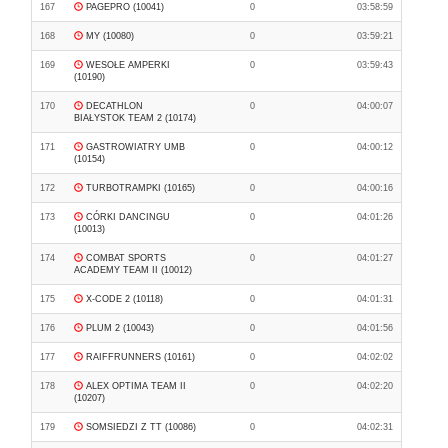
167
PAGEPRO (10041)
0
03:58:59
168
MY (10080)
0
03:59:21
169
WESOŁE AMPERKI
0
03:59:43
(10190)
170
DECATHLON
0
04:00:07
BIAŁYSTOK TEAM 2 (10174)
171
GASTROWIATRY UMB
0
04:00:12
(10154)
172
TURBOTRAMPKI (10165)
0
04:00:16
173
CÓRKI DANCINGU
0
04:01:26
(10013)
174
COMBAT SPORTS
0
04:01:27
ACADEMY TEAM II (10012)
175
X-CODE 2 (10118)
0
04:01:31
176
PLUM 2 (10043)
0
04:01:56
177
RAIFFRUNNERS (10161)
0
04:02:02
178
ALEX OPTIMA TEAM II
0
04:02:20
(10207)
179
SOMSIEDZI Z TT (10086)
0
04:02:31