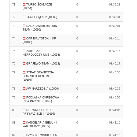
71
TURBO ŚCIGACZE
0
03:39:23
(10054)
72
TURBOŁĄTKI 2 (10089)
0
03:39:31
73
RADIO AKADERA RUN
0
03:40:04
TEAM (10090)
74
OPP BIAŁYSTOK II KP
0
03:40:11
(10185)
75
ZABIEGANI
0
03:40:15
NEFROLODZY UMB (10058)
76
GRAJEWO TEAM (10018)
0
03:40:17
77
STRAŻ GRANICZNA
0
03:40:30
GUARDED CENTRE
(10197)
78
AW-NARZĘDZIA (10006)
0
03:40:32
79
PODLASKA OKRĘGOWA
0
03:40:55
IZBA INŻYNIE (10045)
80
DREWNOFORNIR -
0
03:41:05
PRZYJACIELE !I (10195)
81
KANCELARIA BIELUK I
0
03:41:10
PARTNERZY (10079)
82
SZYBCY I WŚCIEKLI 6
0
03:41:16