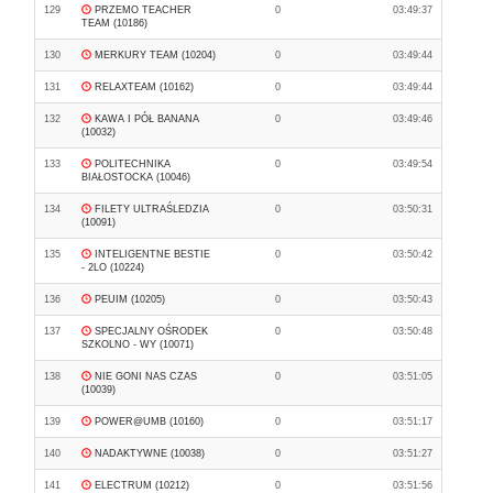
129
PRZEMO TEACHER
0
03:49:37
TEAM (10186)
130
MERKURY TEAM (10204)
0
03:49:44
131
RELAXTEAM (10162)
0
03:49:44
132
KAWA I PÓŁ BANANA
0
03:49:46
(10032)
133
POLITECHNIKA
0
03:49:54
BIAŁOSTOCKA (10046)
134
FILETY ULTRAŚLEDZIA
0
03:50:31
(10091)
135
INTELIGENTNE BESTIE
0
03:50:42
- 2LO (10224)
136
PEUIM (10205)
0
03:50:43
137
SPECJALNY OŚRODEK
0
03:50:48
SZKOLNO - WY (10071)
138
NIE GONI NAS CZAS
0
03:51:05
(10039)
139
POWER@UMB (10160)
0
03:51:17
140
NADAKTYWNE (10038)
0
03:51:27
141
ELECTRUM (10212)
0
03:51:56