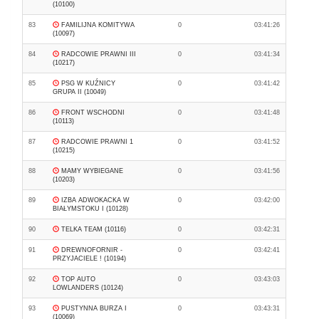
(10100)
83
FAMILIJNA KOMITYWA
0
03:41:26
(10097)
84
RADCOWIE PRAWNI III
0
03:41:34
(10217)
85
PSG W KUŹNICY
0
03:41:42
GRUPA II (10049)
86
FRONT WSCHODNI
0
03:41:48
(10113)
87
RADCOWIE PRAWNI 1
0
03:41:52
(10215)
88
MAMY WYBIEGANE
0
03:41:56
(10203)
89
IZBA ADWOKACKA W
0
03:42:00
BIAŁYMSTOKU I (10128)
90
TELKA TEAM (10116)
0
03:42:31
91
DREWNOFORNIR -
0
03:42:41
PRZYJACIELE ! (10194)
92
TOP AUTO
0
03:43:03
LOWLANDERS (10124)
93
PUSTYNNA BURZA I
0
03:43:31
(10069)