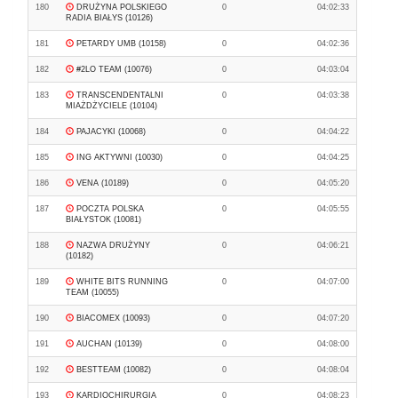
180
DRUŻYNA POLSKIEGO
0
04:02:33
RADIA BIAŁYS (10126)
181
PETARDY UMB (10158)
0
04:02:36
182
#2LO TEAM (10076)
0
04:03:04
183
TRANSCENDENTALNI
0
04:03:38
MIAŻDŻYCIELE (10104)
184
PAJACYKI (10068)
0
04:04:22
185
ING AKTYWNI (10030)
0
04:04:25
186
VENA (10189)
0
04:05:20
187
POCZTA POLSKA
0
04:05:55
BIAŁYSTOK (10081)
188
NAZWA DRUŻYNY
0
04:06:21
(10182)
189
WHITE BITS RUNNING
0
04:07:00
TEAM (10055)
190
BIACOMEX (10093)
0
04:07:20
191
AUCHAN (10139)
0
04:08:00
192
BESTTEAM (10082)
0
04:08:04
193
KARDIOCHIRURGIA
0
04:08:23