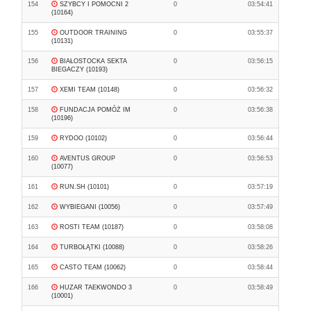
154
SZYBCY I POMOCNI 2
0
03:54:41
(10164)
155
OUTDOOR TRAINING
0
03:55:37
(10131)
156
BIAŁOSTOCKA SEKTA
0
03:56:15
BIEGACZY (10193)
157
XEMI TEAM (10148)
0
03:56:32
158
FUNDACJA POMÓŻ IM
0
03:56:38
(10196)
159
RYDOO (10102)
0
03:56:44
160
AVENTUS GROUP
0
03:56:53
(10077)
161
RUN.SH (10101)
0
03:57:19
162
WYBIEGANI (10056)
0
03:57:49
163
ROSTI TEAM (10187)
0
03:58:08
164
TURBOŁĄTKI (10088)
0
03:58:26
165
CASTO TEAM (10062)
0
03:58:44
166
HUZAR TAEKWONDO 3
0
03:58:49
(10001)