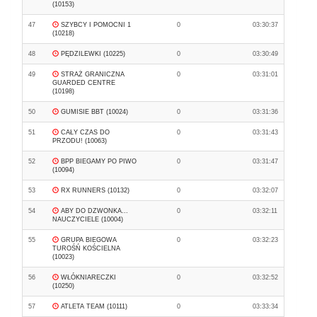
(10153)
47
SZYBCY I POMOCNI 1
0
03:30:37
(10218)
48
PĘDZILEWKI (10225)
0
03:30:49
49
STRAŻ GRANICZNA
0
03:31:01
GUARDED CENTRE
(10198)
50
GUMISIE BBT (10024)
0
03:31:36
51
CAŁY CZAS DO
0
03:31:43
PRZODU! (10063)
52
BPP BIEGAMY PO PIWO
0
03:31:47
(10094)
53
RX RUNNERS (10132)
0
03:32:07
54
ABY DO DZWONKA...
0
03:32:11
NAUCZYCIELE (10004)
55
GRUPA BIEGOWA
0
03:32:23
TUROŚŃ KOŚCIELNA
(10023)
56
WŁÓKNIARECZKI
0
03:32:52
(10250)
57
ATLETA TEAM (10111)
0
03:33:34