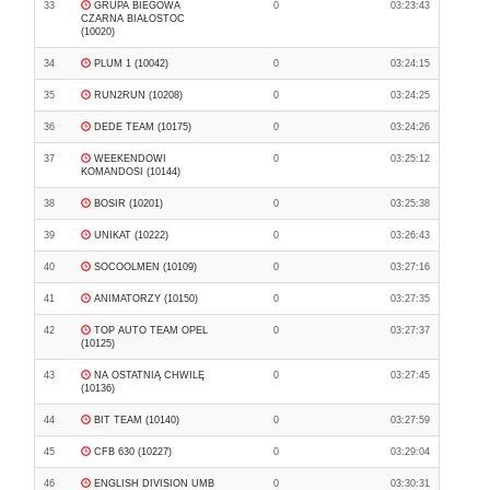
33
GRUPA BIEGOWA
0
03:23:43
CZARNA BIAŁOSTOC
(10020)
34
PLUM 1 (10042)
0
03:24:15
35
RUN2RUN (10208)
0
03:24:25
36
DEDE TEAM (10175)
0
03:24:26
37
WEEKENDOWI
0
03:25:12
KOMANDOSI (10144)
38
BOSIR (10201)
0
03:25:38
39
UNIKAT (10222)
0
03:26:43
40
SOCOOLMEN (10109)
0
03:27:16
41
ANIMATORZY (10150)
0
03:27:35
42
TOP AUTO TEAM OPEL
0
03:27:37
(10125)
43
NA OSTATNIĄ CHWILĘ
0
03:27:45
(10136)
44
BIT TEAM (10140)
0
03:27:59
45
CFB 630 (10227)
0
03:29:04
46
ENGLISH DIVISION UMB
0
03:30:31