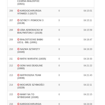
CZARNA BIAŁOSTOC
(10021)
206
KARDIOCHIRURGIA
0
04:15:01
VITAMED 2 (10177)
207
SZYBCY I POMOCNI 3
0
04:15:11
(10138)
208
IZBA ADWOKACKA W
0
04:15:59
BIAŁYMSTOKU I (10130)
209
BIAŁOSTOCKIE BABKI
0
04:18:47
LECĄ - BBL (10061)
210
NAZWA SZTAFETY
0
04:19:20
(10183)
211
MATKI WARIATKI (10035)
0
04:19:30
212
GONI NAS DEADLINE
0
04:21:22
(10083)
213
MATRIOSZKA TEAM
0
04:21:43
(10036)
214
MOCARZE SZYBKOŚCI
0
04:22:11
(10229)
215
MAMY NA TO
0
04:22:15
WYBIEGANE (10180)
216
KARDIOCHIRURGIA
0
04:24:04