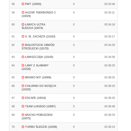
58
PWT (10050)
0
03:33:46
59
HUZAR TAEKWONDO 2
0
03:34:11
(10029)
60
ŁAWICA ULTRA
0
03:34:16
ŚLEDZIA (10074)
61
S. M. ZACHĘTA (10163)
0
03:34:17
62
BIAŁOSTOCKI OBWÓD
0
03:34:35
STRZELECKI (10170)
63
ŁAMISZCZĘKI (10105)
0
03:34:59
64
LAMY Z ALABAMY
0
03:36:25
(10228)
65
BRAWO MY! (10009)
0
03:38:02
66
CHŁOPAKI DO WZIĘCIA
0
03:38:33
(10220)
67
ESCAPE (10016)
0
03:38:35
68
TEAM ŁUKIEGO (10087)
0
03:38:49
69
MOCNO POBUDZENI
0
03:38:53
(10075)
70
TURBO ŚLEDZIE (10209)
0
03:39:15