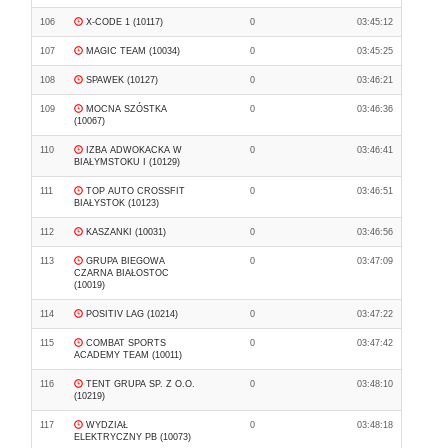
106
X-CODE 1 (10117)
0
03:45:12
107
MAGIC TEAM (10034)
0
03:45:25
108
SPAWEK (10127)
0
03:46:21
109
MOCNA SZÓSTKA
0
03:46:36
(10067)
110
IZBA ADWOKACKA W
0
03:46:41
BIAŁYMSTOKU I (10129)
111
TOP AUTO CROSSFIT
0
03:46:51
BIAŁYSTOK (10123)
112
KASZANKI (10031)
0
03:46:56
113
GRUPA BIEGOWA
0
03:47:09
CZARNA BIAŁOSTOC
(10019)
114
POSITIV LAG (10214)
0
03:47:22
115
COMBAT SPORTS
0
03:47:42
ACADEMY TEAM (10011)
116
TENT GRUPA SP. Z O.O.
0
03:48:10
(10219)
117
WYDZIAŁ
0
03:48:18
ELEKTRYCZNY PB (10073)