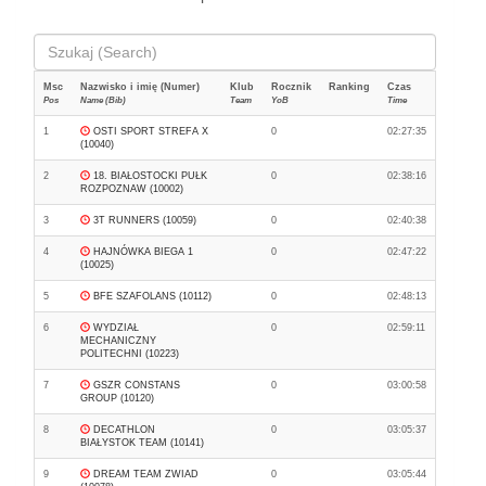
Msc
Nazwisko i imię (Numer)
Klub
Rocznik
Ranking
Czas
Pos
Name (Bib)
Team
YoB
Time
1
OSTI SPORT STREFA X
0
02:27:35
(10040)
2
18. BIAŁOSTOCKI PUŁK
0
02:38:16
ROZPOZNAW (10002)
3
3T RUNNERS (10059)
0
02:40:38
4
HAJNÓWKA BIEGA 1
0
02:47:22
(10025)
5
BFE SZAFOLANS (10112)
0
02:48:13
6
WYDZIAŁ
0
02:59:11
MECHANICZNY
POLITECHNI (10223)
7
GSZR CONSTANS
0
03:00:58
GROUP (10120)
8
DECATHLON
0
03:05:37
BIAŁYSTOK TEAM (10141)
9
DREAM TEAM ZWIAD
0
03:05:44