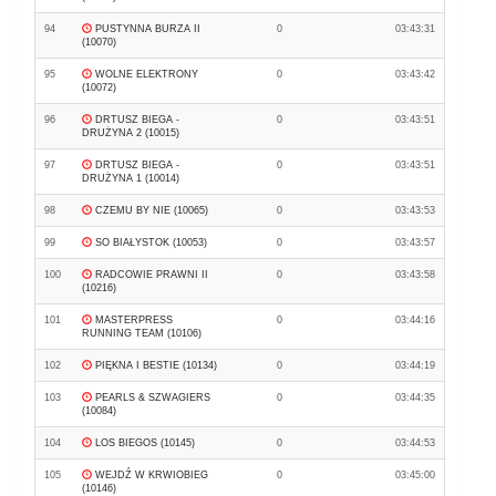
94
PUSTYNNA BURZA II
0
03:43:31
(10070)
95
WOLNE ELEKTRONY
0
03:43:42
(10072)
96
DRTUSZ BIEGA -
0
03:43:51
DRUŻYNA 2 (10015)
97
DRTUSZ BIEGA -
0
03:43:51
DRUŻYNA 1 (10014)
98
CZEMU BY NIE (10065)
0
03:43:53
99
SO BIAŁYSTOK (10053)
0
03:43:57
100
RADCOWIE PRAWNI II
0
03:43:58
(10216)
101
MASTERPRESS
0
03:44:16
RUNNING TEAM (10106)
102
PIĘKNA I BESTIE (10134)
0
03:44:19
103
PEARLS & SZWAGIERS
0
03:44:35
(10084)
104
LOS BIEGOS (10145)
0
03:44:53
105
WEJDŹ W KRWIOBIEG
0
03:45:00
(10146)