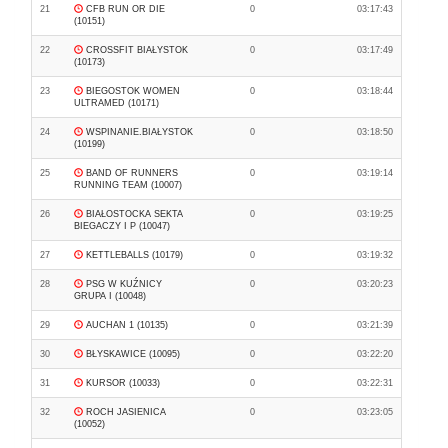
21
CFB RUN OR DIE
0
03:17:43
(10151)
22
CROSSFIT BIAŁYSTOK
0
03:17:49
(10173)
23
BIEGOSTOK WOMEN
0
03:18:44
ULTRAMED (10171)
24
WSPINANIE.BIAŁYSTOK
0
03:18:50
(10199)
25
BAND OF RUNNERS
0
03:19:14
RUNNING TEAM (10007)
26
BIAŁOSTOCKA SEKTA
0
03:19:25
BIEGACZY I P (10047)
27
KETTLEBALLS (10179)
0
03:19:32
28
PSG W KUŹNICY
0
03:20:23
GRUPA I (10048)
29
AUCHAN 1 (10135)
0
03:21:39
30
BŁYSKAWICE (10095)
0
03:22:20
31
KURSOR (10033)
0
03:22:31
32
ROCH JASIENICA
0
03:23:05
(10052)