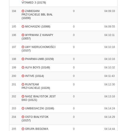
VITAMED 3 (10178)
194
ZABIEGANI
0
04:09:33
PRZYJACIELE BBL BIAŁ
(10200)
195
MICHASZKI (10066)
0
04:09:55
196
WYRWANI Z KANAPY
0
04:10:11
(10057)
197
LWY NIERUCHOMOŚCI
0
04:10:16
(10107)
198
PHARMA-UMB (10159)
0
04:10:16
199
ALFA BOYS (10149)
0
04:10:32
200
INTIVE (10114)
0
04:11:43
201
RUNTEAM
0
04:12:30
PRZYJACIELE (10226)
202
NASZ BIAŁYSTOK JEST
0
04:13:16
EKO (10121)
203
UMBIEGACZKI (10166)
0
04:14:24
204
OSTO BIAŁYSTOK
0
04:14:29
(10157)
205
GRUPA BIEGOWA
0
04:14:44