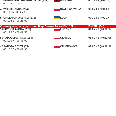
3
KIMUTAI HELLEN JEPKOSGEI (138)
ELDORET
00:36:53 (+01:20)
00:10:45 - 00:27:15
4
WÓJCIK ANNA (294)
STALOWA WOLA
00:37:09 (+01:36)
00:11:05 - 00:27:50
5
OKSENIUK OKSANA (273)
LUCK
00:38:00 (+02:27)
00:10:53 - 00:28:02
Currently on check point line: Bieg Główny 10 km Dist:10km
FINISH - (Dif)
51
BRYJOK IWONA (282)
LĘDZINY
01:07:47 (+0:32:14)
00:19:00 - 00:49:50
50
TOPOLSKA ANNA (114)
GLIWICE
01:06:42 (+0:31:09)
00:19:07 - 00:49:00
49
SAROTA EDYTA (85)
CZUBROWICE
01:05:45 (+0:30:12)
00:18:33 - 00:48:38