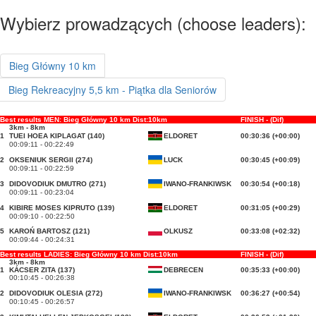
Wybierz prowadzących (choose leaders):
Bieg Główny 10 km
Bieg Rekreacyjny 5,5 km - Piątka dla Seniorów
Best results MEN: Bieg Główny 10 km Dist:10km
FINISH - (Dif)
3km - 8km
1
TUEI HOEA KIPLAGAT (140)
ELDORET
00:30:36 (+00:00)
00:09:11 - 00:22:49
2
OKSENIUK SERGII (274)
LUCK
00:30:45 (+00:09)
00:09:11 - 00:22:59
3
DIDOVODIUK DMUTRO (271)
IWANO-FRANKIWSK
00:30:54 (+00:18)
00:09:11 - 00:23:04
4
KIBIRE MOSES KIPRUTO (139)
ELDORET
00:31:05 (+00:29)
00:09:10 - 00:22:50
5
KAROŃ BARTOSZ (121)
OLKUSZ
00:33:08 (+02:32)
00:09:44 - 00:24:31
Best results LADIES: Bieg Główny 10 km Dist:10km
FINISH - (Dif)
3km - 8km
1
KÁCSER ZITA (137)
DEBRECEN
00:35:33 (+00:00)
00:10:45 - 00:26:38
2
DIDOVODIUK OLESIA (272)
IWANO-FRANKIWSK
00:36:27 (+00:54)
00:10:45 - 00:26:57