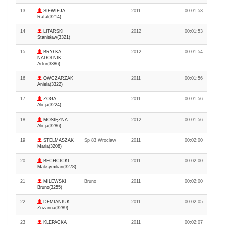
13
SIEWIEJA
2011
00:01:53
Rafał(3214)
14
LITARSKI
2012
00:01:53
Stanisław(3321)
15
BRYŁKA-
2012
00:01:54
NADOLNIK
Artur(3386)
16
OWCZARZAK
2011
00:01:56
Aniela(3322)
17
ZOGA
2011
00:01:56
Alicja(3224)
18
MOSIĘŻNA
2012
00:01:56
Alicja(3286)
19
STELMASZAK
Sp 83 Wrocław
2011
00:02:00
Maria(3208)
20
BECHCICKI
2011
00:02:00
Maksymilian(3278)
21
MILEWSKI
Bruno
2011
00:02:00
Bruno(3255)
22
DEMIANIUK
2011
00:02:05
Zuzanna(3289)
23
KLEPACKA
2011
00:02:07