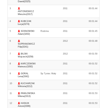
Dawid(3325)
3
2011
00:01:44
ANTONIEWICZ
Mieszko(3317)
4
KUBCZAK
2011
00:01:44
Łucja(3274)
5
SOSNOWSKI
Rodzina
2011
00:01:45
Adam(3202)
6
2012
00:01:48
SUPRANOWICZ
Filip(3241)
7
BILSKI
2012
00:01:50
Wojciech(3259)
8
KARCZEWSKI
2011
00:01:52
Mateusz(3282)
9
GORAL
Sp Tyniec Mały
2011
00:01:52
Lena(3342)
10
KUCHARZAK
2011
00:01:52
Wiktoria(3212)
11
PAWŁOWSKA
2011
00:01:53
Milena(3313)
12
HASIUK
2011
00:01:53
Antoni(3306)