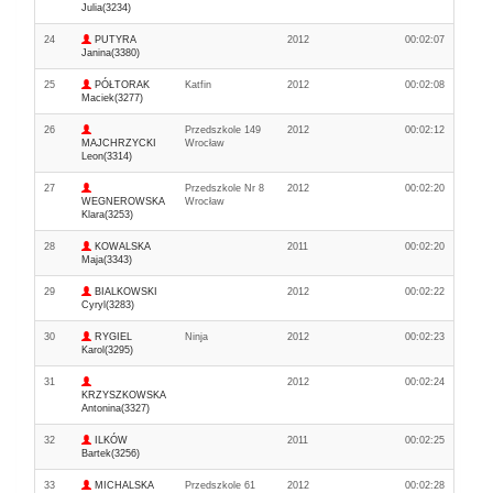
Julia(3234)
24
PUTYRA
2012
00:02:07
Janina(3380)
25
PÓŁTORAK
Katfin
2012
00:02:08
Maciek(3277)
26
Przedszkole 149
2012
00:02:12
MAJCHRZYCKI
Wrocław
Leon(3314)
27
Przedszkole Nr 8
2012
00:02:20
WEGNEROWSKA
Wrocław
Klara(3253)
28
KOWALSKA
2011
00:02:20
Maja(3343)
29
BIALKOWSKI
2012
00:02:22
Cyryl(3283)
30
RYGIEL
Ninja
2012
00:02:23
Karol(3295)
31
2012
00:02:24
KRZYSZKOWSKA
Antonina(3327)
32
ILKÓW
2011
00:02:25
Bartek(3256)
33
MICHALSKA
Przedszkole 61
2012
00:02:28