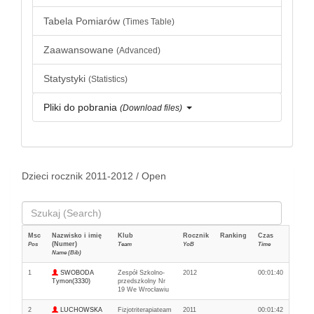
Tabela Pomiarów
(Times Table)
Zaawansowane
(Advanced)
Statystyki
(Statistics)
Pliki do pobrania
(Download files)
Dzieci rocznik 2011-2012 / Open
Msc
Nazwisko i imię
Klub
Rocznik
Ranking
Czas
(Numer)
Pos
Team
YoB
Time
Name (Bib)
1
SWOBODA
Zespół Szkolno-
2012
00:01:40
Tymon(3330)
przedszkolny Nr
19 We Wrocławiu
2
LUCHOWSKA
Fizjotriterapiateam
2011
00:01:42