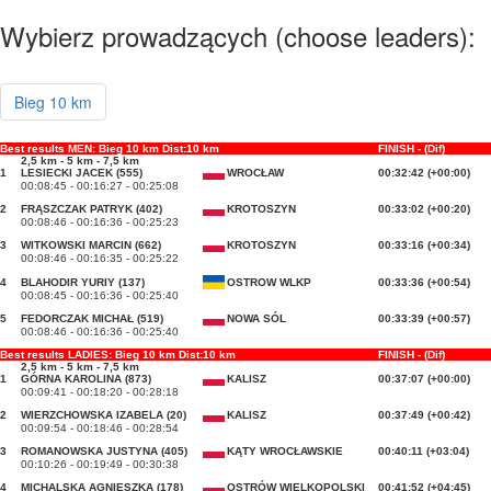
Wybierz prowadzących (choose leaders):
Bieg 10 km
Best results MEN: Bieg 10 km Dist:10 km
FINISH - (Dif)
2,5 km - 5 km - 7,5 km
1
LESIECKI JACEK (555)
WROCŁAW
00:32:42 (+00:00)
00:08:45 - 00:16:27 - 00:25:08
2
FRĄSZCZAK PATRYK (402)
KROTOSZYN
00:33:02 (+00:20)
00:08:46 - 00:16:36 - 00:25:23
3
WITKOWSKI MARCIN (662)
KROTOSZYN
00:33:16 (+00:34)
00:08:46 - 00:16:35 - 00:25:22
4
BLAHODIR YURIY (137)
OSTROW WLKP
00:33:36 (+00:54)
00:08:45 - 00:16:36 - 00:25:40
5
FEDORCZAK MICHAŁ (519)
NOWA SÓL
00:33:39 (+00:57)
00:08:46 - 00:16:36 - 00:25:40
Best results LADIES: Bieg 10 km Dist:10 km
FINISH - (Dif)
2,5 km - 5 km - 7,5 km
1
GÓRNA KAROLINA (873)
KALISZ
00:37:07 (+00:00)
00:09:41 - 00:18:20 - 00:28:18
2
WIERZCHOWSKA IZABELA (20)
KALISZ
00:37:49 (+00:42)
00:09:54 - 00:18:46 - 00:28:54
3
ROMANOWSKA JUSTYNA (405)
KĄTY WROCŁAWSKIE
00:40:11 (+03:04)
00:10:26 - 00:19:49 - 00:30:38
4
MICHALSKA AGNIESZKA (178)
OSTRÓW WIELKOPOLSKI
00:41:52 (+04:45)