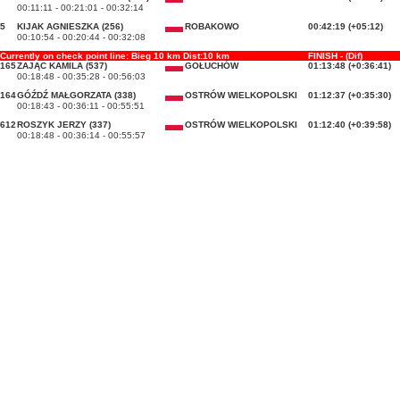
00:11:11 - 00:21:01 - 00:32:14
5
KIJAK AGNIESZKA (256)
ROBAKOWO
00:42:19 (+05:12)
00:10:54 - 00:20:44 - 00:32:08
Currently on check point line: Bieg 10 km Dist:10 km
FINISH - (Dif)
165
ZAJĄC KAMILA (537)
GOŁUCHÓW
01:13:48 (+0:36:41)
00:18:48 - 00:35:28 - 00:56:03
164
GÓŹDŹ MAŁGORZATA (338)
OSTRÓW WIELKOPOLSKI
01:12:37 (+0:35:30)
00:18:43 - 00:36:11 - 00:55:51
612
ROSZYK JERZY (337)
OSTRÓW WIELKOPOLSKI
01:12:40 (+0:39:58)
00:18:48 - 00:36:14 - 00:55:57