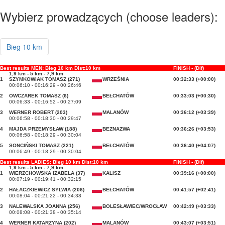
Wybierz prowadzących (choose leaders):
Bieg 10 km
Best results MEN: Bieg 10 km Dist:10 km
FINISH - (Dif)
1,9 km - 5 km - 7,9 km
1
SZYMKOWIAK TOMASZ (271)
WRZEŚNIA
00:32:33 (+00:00)
00:06:10 - 00:16:29 - 00:26:46
2
OWCZAREK TOMASZ (6)
BEŁCHATÓW
00:33:03 (+00:30)
00:06:33 - 00:16:52 - 00:27:09
3
WERNER ROBERT (203)
MALANÓW
00:36:12 (+03:39)
00:06:58 - 00:18:30 - 00:29:47
4
MAJDA PRZEMYSŁAW (188)
BEZNAZWA
00:36:26 (+03:53)
00:06:58 - 00:18:29 - 00:30:04
5
SONCIŃSKI TOMASZ (221)
BEŁCHATÓW
00:36:40 (+04:07)
00:06:49 - 00:18:29 - 00:30:04
Best results LADIES: Bieg 10 km Dist:10 km
FINISH - (Dif)
1,9 km - 5 km - 7,9 km
1
WIERZCHOWSKA IZABELA (37)
KALISZ
00:39:16 (+00:00)
00:07:19 - 00:19:41 - 00:32:15
2
HAŁACZKIEWICZ SYLWIA (206)
BEŁCHATÓW
00:41:57 (+02:41)
00:08:04 - 00:21:22 - 00:34:38
3
NALEWALSKA JOANNA (256)
BOLESŁAWIEC/WROCŁAW
00:42:49 (+03:33)
00:08:08 - 00:21:38 - 00:35:14
4
WERNER KATARZYNA (202)
MALANÓW
00:43:07 (+03:51)