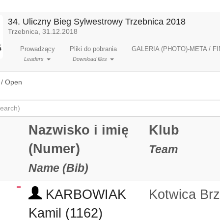
34. Uliczny Bieg Sylwestrowy Trzebnica 2018
Trzebnica, 31.12.2018
Prowadzący
Pliki do pobrania
GALERIA (PHOTO)-META / FI
Leaders
Download files
 / Open
Nazwisko i imię
Klub
(Numer)
Team
Name (Bib)
KARBOWIAK
Kotwica Br
Kamil (1162)