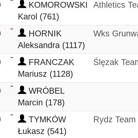
0
KOMOROWSKI
Athletics T
Karol (761)
0
HORNIK
Wks Grunw
Aleksandra (1117)
0
FRANCZAK
Ślęzak Tea
Mariusz (1128)
0
WRÓBEL
Marcin (178)
0
TYMKÓW
Rydz Team
Łukasz (541)