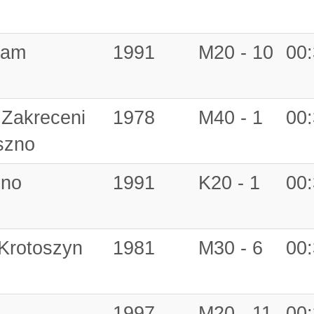
eam
1991
M20 - 10
00:
 Zakreceni
1978
M40 - 1
00:
szno
zno
1991
K20 - 1
00:
Krotoszyn
1981
M30 - 6
00:
1997
M20 - 11
00: