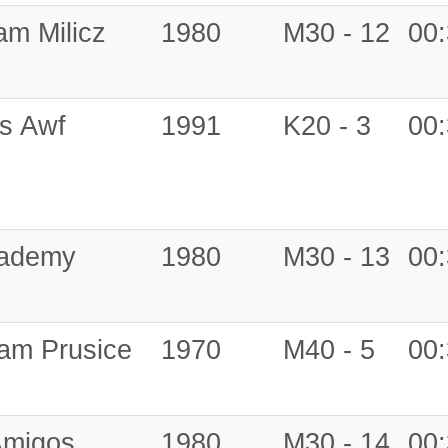
m Milicz
1980
M30 - 12
00:
s Awf
1991
K20 - 3
00:
cademy
1980
M30 - 13
00:
eam Prusice
1970
M40 - 5
00:
Amigos
1980
M30 - 14
00: