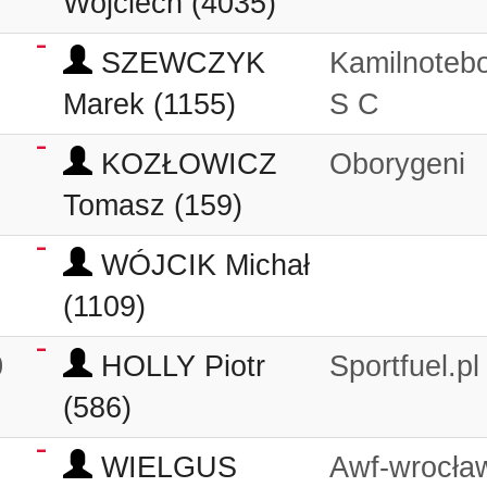
Wojciech (4035)
SZEWCZYK
Kamilnotebo
Marek (1155)
S C
KOZŁOWICZ
Oborygeni
Tomasz (159)
WÓJCIK Michał
(1109)
0
HOLLY Piotr
Sportfuel.pl
(586)
0
WIELGUS
Awf-wrocła