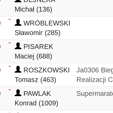
Michał (136)
0
WRÓBLEWSKI
Sławomir (285)
0
PISAREK
Maciej (688)
0
ROSZKOWSKI
Ja0306 Bie
Tomasz (463)
Realizacji 
0
PAWLAK
Supermarat
Konrad (1009)