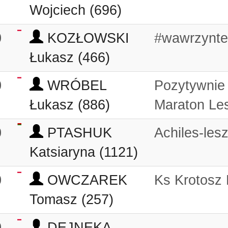
Wojciech (696)
0
KOZŁOWSKI
#wawrzynt
Łukasz (466)
0
WRÓBEL
Pozytywnie
Łukasz (886)
Maraton Le
0
PTASHUK
Achiles-les
Katsiaryna (1121)
0
OWCZAREK
Ks Krotosz 
Tomasz (257)
0
DEJNEKA