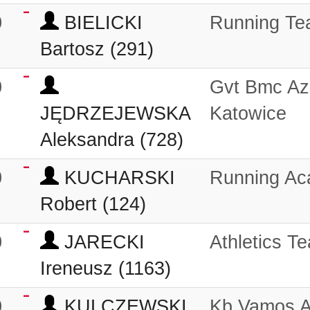
0
BIELICKI
Running Tea
Bartosz (291)
0
Gvt Bmc Az
JĘDRZEJEWSKA
Katowice
Aleksandra (728)
0
KUCHARSKI
Running A
Robert (124)
0
JARECKI
Athletics T
Ireneusz (1163)
0
KULCZEWSKI
Kb Vamos 