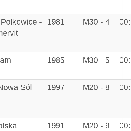
 Polkowice -
1981
M30 - 4
00:
nervit
eam
1985
M30 - 5
00:
 Nowa Sól
1997
M20 - 8
00:
olska
1991
M20 - 9
00: