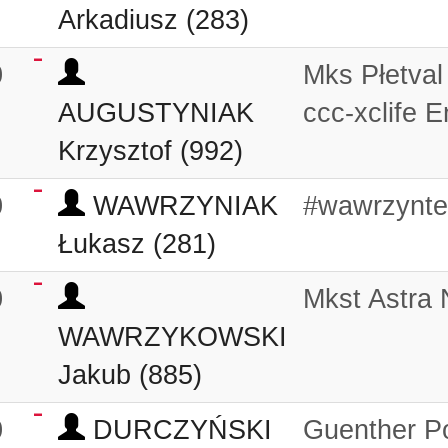
Arkadiusz (283)
0
Mks Płetval
AUGUSTYNIAK
ccc-xclife E
Krzysztof (992)
0
WAWRZYNIAK
#wawrzynt
Łukasz (281)
0
Mkst Astra
WAWRZYKOWSKI
Jakub (885)
0
DURCZYŃSKI
Guenther P