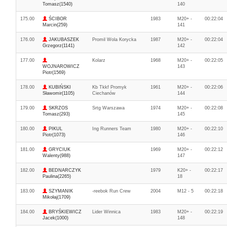
Tomasz(1540)
140
175.00
ŚCIBOR
1983
M20+ -
00:22:04
Marcin(259)
141
176.00
JAKUBASZEK
Promil Wola Korycka
1987
M20+ -
00:22:04
Grzegorz(1141)
142
177.00
Kolarz
1968
M20+ -
00:22:05
WOJNAROWICZ
143
Piotr(1569)
178.00
KUBIŃSKI
Kb Tkkf Promyk
1961
M20+ -
00:22:06
Sławomir(1105)
Ciechanów
144
179.00
SKRZOS
Srtg Warszawa
1974
M20+ -
00:22:08
Tomasz(293)
145
180.00
PIKUL
Ing Runners Team
1980
M20+ -
00:22:10
Piotr(1073)
146
181.00
GRYCIUK
1969
M20+ -
00:22:12
Walenty(988)
147
182.00
BEDNARCZYK
1979
K20+ -
00:22:17
Paulina(2265)
18
183.00
SZYMANIK
-reebok Run Crew
2004
M12 - 5
00:22:18
Mikołaj(1709)
184.00
BRYŚKIEWICZ
Lider Winnica
1983
M20+ -
00:22:19
Jacek(1000)
148