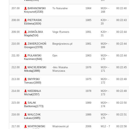
Paweł(1510)
167
207.00
BARANOWSKI
To Naturalne
1964
M20+ -
00:22:40
Krzysztof(1530)
168
208.00
PIETRASIK
1985
K20+ -
00:22:43
Elżbieta(1924)
20
209.00
JASKÓLSKA
Vege Runners
1991
K20+ -
00:22:44
Magda(514)
21
210.00
ZWIERZCHOŃ
Biegnijzwierzu.pl
1981
M20+ -
00:22:44
Grzegorz(1578)
169
211.00
PUŁAWSKI
Gpn
1963
M20+ -
00:22:44
Kazimierz(644)
170
212.00
MACIEJEWSKI
-bks Wataha
1976
M20+ -
00:22:45
Mikołaj(1886)
Warszawa
171
213.00
SMYRSKI
1975
M20+ -
00:22:49
Tomasz(1600)
172
214.00
NIEDBAŁA
1978
M20+ -
00:22:49
Michał(1557)
173
215.00
SALAK
1989
M20+ -
00:22:50
Bartłomiej(1773)
174
216.00
WALCZAK
1986
M20+ -
00:22:51
Łukasz(1685)
175
217.00
WIATROWSKI
Wiatrowski.pl
2006
M12 - 7
00:22:58