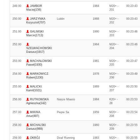
249.00
JAMBOR
1984
M20+ -
00:23:43
Maciej(156)
201
250.00
JARZYNKA
Lublin
1968
M20+ -
00:23:43
Krzysztof(707)
202
251.00
GALIMSKI
1990
M20+ -
00:23:46
Marcin(1713)
203
252.00
1964
M20+ -
00:23:46
SZELWACHOWSKI
204
Dariusz(1917)
253.00
MACHAŁOWSKI
1981
M20+ -
00:23:47
Paweł(1930)
205
254.00
MARKOWICZ
1978
M20+ -
00:23:49
Robert(1230)
206
255.00
MALICKI
1989
M20+ -
00:23:50
Kamil(1021)
207
256.00
RUTKOWSKA
Nasze Miasto
1984
K20+ -
00:23:53
Agnieszka(142)
28
257.00
MIKINA
Pwpw Sa
1959
M20+ -
00:23:54
Artur(497)
208
258.00
MICHALSKI
1960
M20+ -
00:23:55
Dariusz(869)
209
259.00
OKRÓJ
Deaf Running
1983
M20+ -
00:23:55