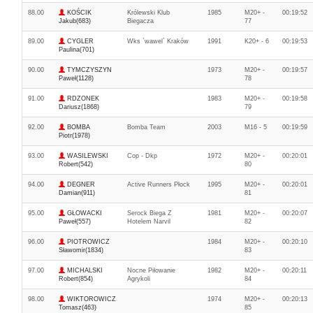
88.00
KOŚCIK
Królewski Klub
1985
M20+ -
00:19:52
Jakub(683)
Biegacza
77
89.00
CYGLER
Wks `wawel` Kraków
1991
K20+ - 6
00:19:53
Paulina(701)
90.00
TYMCZYSZYN
1973
M20+ -
00:19:57
Paweł(1128)
78
91.00
RDZONEK
1983
M20+ -
00:19:58
Dariusz(1868)
79
92.00
BOMBA
Bomba Team
2003
M16 - 5
00:19:59
Piotr(1978)
93.00
WASILEWSKI
Cop - Dkp
1972
M20+ -
00:20:01
Robert(542)
80
94.00
DEGNER
Active Runners Płock
1995
M20+ -
00:20:01
Damian(911)
81
95.00
GŁOWACKI
Serock Biega Z
1981
M20+ -
00:20:07
Paweł(557)
Hotelem Narvil
82
96.00
PIOTROWICZ
1984
M20+ -
00:20:10
Sławomir(1834)
83
97.00
MICHALSKI
Nocne Piłowanie
1982
M20+ -
00:20:11
Robert(854)
Agrykoli
84
98.00
WIKTOROWICZ
1974
M20+ -
00:20:13
Tomasz(463)
85