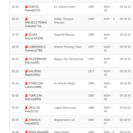
45.00
ROKITA
Ks Zielono-czarni
1985
M20+ -
00:18:15
Paweł(1572)
39
46.00
Adidas Runners
1988
K20+ - 3
00:18:16
PARSZCZYŃSKA
Warsaw
Izabela(1712)
47.00
ŚLIWA
Naprzód Młociny
1985
M20+ -
00:18:33
Krzysztof(109)
40
48.00
LUBKIEWICZ
Wolves Running Team
1987
M20+ -
00:18:33
Tomasz(1790)
41
49.00
HILDEBRAND
Biegam Na Tarchominie
1987
M20+ -
00:18:33
Marcin(285)
42
50.00
GALIŃSKI
1972
M20+ -
00:18:35
Marek(1811)
43
51.00
STAŃCZAK
Ks Maków Biega
1988
M20+ -
00:18:38
Łukasz(1899)
44
52.00
TOMCZAK
1980
M20+ -
00:18:40
Marcin(4063)
45
53.00
OKULUS
Legion Warszawa
1986
M20+ -
00:18:52
Piotr(1771)
46
54.00
ZAWADA
Biegnijzwierzu.pl
1990
M20+ -
00:18:54
Paweł(422)
47
55.00
REDA Kinga(86)
Team Kopeć
1993
K20+ - 4
00:19:01