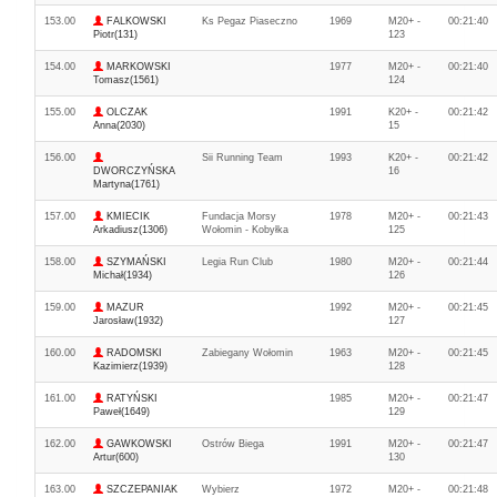
153.00
FALKOWSKI
Ks Pegaz Piaseczno
1969
M20+ -
00:21:40
Piotr(131)
123
154.00
MARKOWSKI
1977
M20+ -
00:21:40
Tomasz(1561)
124
155.00
OLCZAK
1991
K20+ -
00:21:42
Anna(2030)
15
156.00
Sii Running Team
1993
K20+ -
00:21:42
DWORCZYŃSKA
16
Martyna(1761)
157.00
KMIECIK
Fundacja Morsy
1978
M20+ -
00:21:43
Arkadiusz(1306)
Wołomin - Kobyłka
125
158.00
SZYMAŃSKI
Legia Run Club
1980
M20+ -
00:21:44
Michał(1934)
126
159.00
MAZUR
1992
M20+ -
00:21:45
Jarosław(1932)
127
160.00
RADOMSKI
Zabiegany Wołomin
1963
M20+ -
00:21:45
Kazimierz(1939)
128
161.00
RATYŃSKI
1985
M20+ -
00:21:47
Paweł(1649)
129
162.00
GAWKOWSKI
Ostrów Biega
1991
M20+ -
00:21:47
Artur(600)
130
163.00
SZCZEPANIAK
Wybierz
1972
M20+ -
00:21:48