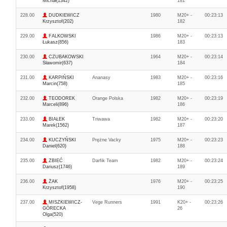
Michał(1342)
181
228.00
DUDKIEWICZ
1980
M20+ -
00:23:13
Krzysztof(202)
182
229.00
FALKOWSKI
1986
M20+ -
00:23:13
Łukasz(856)
183
230.00
CZUBAKOWSKI
1964
M20+ -
00:23:14
Sławomir(637)
184
231.00
KARPIŃSKI
Ananasy
1983
M20+ -
00:23:16
Marcin(758)
185
232.00
TEODOREK
Orange Polska
1982
M20+ -
00:23:19
Marceli(896)
186
233.00
BIAŁEK
Triwawa
1982
M20+ -
00:23:20
Marek(1562)
187
234.00
KUCZYŃSKI
Prężne Vacky
1975
M20+ -
00:23:23
Daniel(620)
188
235.00
ZBIEĆ
Darfik Team
1982
M20+ -
00:23:24
Dariusz(1746)
189
236.00
ŻAK
1976
M20+ -
00:23:25
Krzysztof(1958)
190
237.00
MISZKIEWICZ-
Vege Runners
1991
K20+ -
00:23:26
GÓRECKA
26
Olga(520)