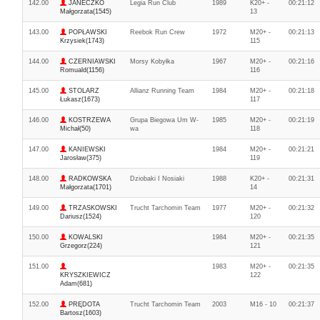
142.00
JANECZKO
Legia Run Club
1989
K20+ -
00:21:12
Małgorzata(1545)
13
143.00
POPŁAWSKI
Reebok Run Crew
1972
M20+ -
00:21:13
Krzysiek(1743)
115
144.00
CZERNIAWSKI
Morsy Kobyłka
1967
M20+ -
00:21:16
Romuald(1156)
116
145.00
STOLARZ
Allianz Running Team
1984
M20+ -
00:21:18
Łukasz(1673)
117
146.00
KOSTRZEWA
Grupa Biegowa Um W-
1985
M20+ -
00:21:19
Michał(50)
wa
118
147.00
KANIEWSKI
1984
M20+ -
00:21:21
Jarosław(375)
119
148.00
RADKOWSKA
Dziobaki I Nosiaki
1988
K20+ -
00:21:31
Małgorzata(1701)
14
149.00
TRZASKOWSKI
Trucht Tarchomin Team
1977
M20+ -
00:21:32
Dariusz(1524)
120
150.00
KOWALSKI
1984
M20+ -
00:21:35
Grzegorz(224)
121
151.00
1983
M20+ -
00:21:35
KRYSZKIEWICZ
122
Adam(681)
152.00
PRĘDOTA
Trucht Tarchomin Team
2003
M16 - 10
00:21:37
Bartosz(1603)