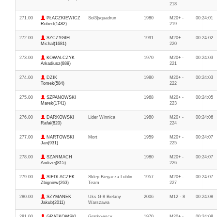
218
271.00
PŁACZKIEWICZ
Sol3|squadrun
1980
M20+ -
00:24:01
Robert(1482)
219
272.00
SZCZYGIEL
1991
M20+ -
00:24:02
Michal(1681)
220
273.00
KOWALCZYK
1970
M20+ -
00:24:03
Arkadiusz(889)
221
274.00
DZIK
1980
M20+ -
00:24:03
Tomek(584)
222
275.00
SZPANOWSKI
1968
M20+ -
00:24:05
Marek(1741)
223
276.00
DARKOWSKI
Lider Winnica
1980
M20+ -
00:24:06
Rafał(820)
224
277.00
NARTOWSKI
Mort
1959
M20+ -
00:24:07
Jan(931)
225
278.00
SZARMACH
1980
M20+ -
00:24:07
Andrzej(815)
226
279.00
SIEDLACZEK
Sklep Biegacza Lublin
1957
M20+ -
00:24:07
Zbigniew(263)
Team
227
280.00
SZYMANEK
Uks G-8 Bielany
2006
M12 - 8
00:24:08
Jakub(2011)
Warszawa
281.00
GRATKOWSKI
Gratkowscy
1970
M20+ -
00:24:08