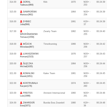
314.00
GORAL
Kkb
1970
M20+ -
00:24:39
Tadeusz(984)
253
315.00
GAWROŃSKI
1964
M20+ -
00:24:39
Mariusz(962)
254
316.00
DYBIEC
1991
K20+ -
00:24:39
Julia(684)
37
317.00
Zwarty Team
1982
M20+ -
00:24:40
WRZEŚNIEWSKI
255
Tomasz(1559)
318.00
WÓJCIK
Time4running
1966
M20+ -
00:24:42
Mirosław(867)
256
319.00
ŁUKASZEWSKI
1976
M20+ -
00:24:43
Roman(1515)
257
320.00
ŚLĘCZKA
1984
M20+ -
00:24:44
Michał(1635)
258
321.00
KOWALSKI
Kalex Team
1981
M20+ -
00:24:45
Marek(1651)
259
322.00
KOSTRUBAŁA
1974
M20+ -
00:24:45
Kacper(176)
260
323.00
FREITES
Amnesti Internacional
1960
M20+ -
00:24:46
Luis(1998)
261
324.00
ZWARDOŃ
Buxida Ewa Zwardoń
1980
K20+ -
00:24:48
Ewa(1871)
38