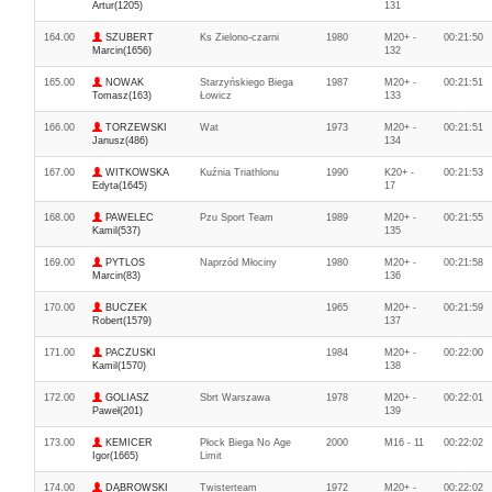
Artur(1205)
131
164.00
SZUBERT
Ks Zielono-czarni
1980
M20+ -
00:21:50
Marcin(1656)
132
165.00
NOWAK
Starzyńskiego Biega
1987
M20+ -
00:21:51
Tomasz(163)
Łowicz
133
166.00
TORZEWSKI
Wat
1973
M20+ -
00:21:51
Janusz(486)
134
167.00
WITKOWSKA
Kuźnia Triathlonu
1990
K20+ -
00:21:53
Edyta(1645)
17
168.00
PAWELEC
Pzu Sport Team
1989
M20+ -
00:21:55
Kamil(537)
135
169.00
PYTLOS
Naprzód Młociny
1980
M20+ -
00:21:58
Marcin(83)
136
170.00
BUCZEK
1965
M20+ -
00:21:59
Robert(1579)
137
171.00
PACZUSKI
1984
M20+ -
00:22:00
Kamil(1570)
138
172.00
GOLIASZ
Sbrt Warszawa
1978
M20+ -
00:22:01
Paweł(201)
139
173.00
KEMICER
Płock Biega No Age
2000
M16 - 11
00:22:02
Igor(1665)
Limit
174.00
DĄBROWSKI
Twisterteam
1972
M20+ -
00:22:02