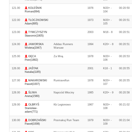
121.00
KOLEŚNIK
1976
M20+ -
00:20:50
Roman(694)
104
122.00
TŁOCZKOWSKI
1973
M20+ -
00:20:51
Adam(895)
105
123.00
TYMCZYSZYN
2003
M16 - 8
00:20:51
Sławomir(1805)
124.00
JAWORSKA
Adidas Runners
1994
K20+ - 8
00:20:51
Wioleta(1947)
Warsaw
125.00
GĘCA
Za Mną
1978
M20+ -
00:20:53
Piotr(1882)
106
126.00
JAŚTAK
2001
K16 - 1
00:20:55
Natalia(1185)
127.00
MAKAROWSKI
Runtravelfun
1978
M20+ -
00:20:55
Paweł(1007)
107
128.00
ŚLIWA
Naprzód Młociny
1985
K20+ - 9
00:20:58
Aneta(1580)
129.00
OLBRYŚ
Kb Legionowo
1967
M20+ -
00:21:02
Stanisław-
108
adam(771)
130.00
DOBRZAŃSKI
Posmakuj Run Team
1979
M20+ -
00:21:04
Paweł(1008)
109