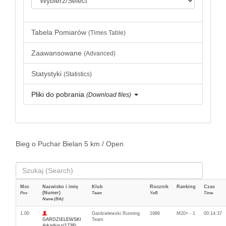
Tabela Pomiarów
(Times Table)
Zaawansowane
(Advanced)
Statystyki
(Statistics)
Pliki do pobrania
(Download files)
Bieg o Puchar Bielan 5 km / Open
Msc
Nazwisko i imię
Klub
Rocznik
Ranking
Czas
(Numer)
Pos
Team
YoB
Time
Name (Bib)
1.00
Gardzielewski Running
1986
M20+ - 1
00:14:37
GARDZIELEWSKI
Team
Arkadiusz(1738)