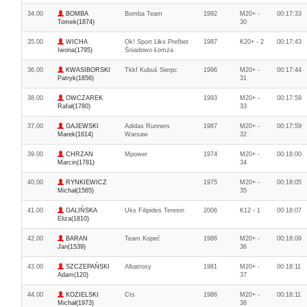
34.00
BOMBA
Bomba Team
1992
M20+ -
00:17:33
Tomek(1874)
30
35.00
WICHA
Ok! Sport Lłks Prefbet
1987
K20+ - 2
00:17:43
Iwona(1795)
Śniadowo Łomża
36.00
KWASIBORSKI
Tkkf Kubuś Sierpc
1996
M20+ -
00:17:44
Patryk(1856)
31
38.00
OWCZAREK
1993
M20+ -
00:17:59
Rafał(1780)
33
37.00
GAJEWSKI
Adidas Runners
1987
M20+ -
00:17:59
Marek(1614)
Warsaw
32
39.00
CHRZAN
Mpower
1974
M20+ -
00:18:00
Marcin(1781)
34
40.00
RYNKIEWICZ
1975
M20+ -
00:18:05
Michał(1565)
35
41.00
GALIŃSKA
Uks Filipides Teresin
2006
K12 - 1
00:18:07
Eliza(1810)
42.00
BARAN
Team Kopeć
1986
M20+ -
00:18:09
Jan(1539)
36
43.00
SZCZEPAŃSKI
Albatrosy
1981
M20+ -
00:18:11
Adam(120)
37
44.00
KOZIELSKI
Cts
1986
M20+ -
00:18:11
Michał(1973)
38