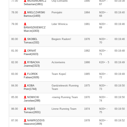
77.00
WŁASINOWICZ
Osp Łomianki
1990
M20+ -
00:19:39
Sebastian(1861)
67
78.00
MIELCZARSKI
Pomijalni
1984
M20+ -
00:19:40
Bartosz(1400)
68
79.00
Lider Winnica
1981
M20+ -
00:19:46
BANASZKIEWICZ
69
Marcin(1003)
80.00
SKOBEL
Biegiem Radom!
1976
M20+ -
00:19:46
Tomasz(332)
70
81.00
ORNAT
1982
M20+ -
00:19:48
Paweł(1823)
71
82.00
RYBACKA
Actiontwins
1986
K20+ - 5
00:19:49
Joanna(1523)
83.00
FLOREK
Team Kopeć
1985
M20+ -
00:19:49
Fabian(1926)
72
84.00
KOBA
Gardzielewski Running
1975
M20+ -
00:19:50
Piotr(1744)
Team
73
85.00
NOWICKI
-rowing Running Team
1970
M20+ -
00:19:50
Jarosław(288)
74
86.00
RĘBIŚ
Lirene Running Team
1974
M20+ -
00:19:50
Tomasz(2631)
75
87.00
NAWROZIDIS
1978
M20+ -
00:19:52
Sławomir(1866)
76