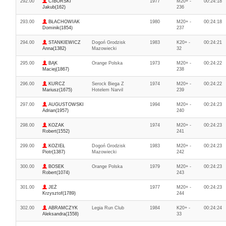
292.00
CIBORSKI
1977
M20+ -
00:24:18
Jakub(162)
236
293.00
BŁACHOWIAK
1980
M20+ -
00:24:18
Dominik(1854)
237
294.00
STANKIEWICZ
Dogoń Grodzisk
1983
K20+ -
00:24:21
Anna(1382)
Mazowiecki
32
295.00
BĄK
Orange Polska
1973
M20+ -
00:24:22
Maciej(1867)
238
296.00
KURCZ
Serock Biega Z
1974
M20+ -
00:24:22
Mariusz(1675)
Hotelem Narvil
239
297.00
AUGUSTOWSKI
1994
M20+ -
00:24:23
Adrian(1957)
240
298.00
KOZAK
1974
M20+ -
00:24:23
Robert(1552)
241
299.00
KOZIEŁ
Dogoń Grodzisk
1983
M20+ -
00:24:23
Piotr(1387)
Mazowiecki
242
300.00
BOSEK
Orange Polska
1979
M20+ -
00:24:23
Robert(1074)
243
301.00
JEŻ
1977
M20+ -
00:24:23
Krzysztof(1789)
244
302.00
ABRAMCZYK
Legia Run Club
1984
K20+ -
00:24:24
Aleksandra(1558)
33