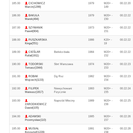
185.00
CICHOWICZ
1979
M20+ -
00:22:20
Marcin(1299)
149
186.00
BAKUŁA
1979
M20+ -
00:22:22
Marek(494)
150
187.00
SZYMANIK
1973
M20+ -
00:22:22
Paweł(904)
151
188.00
PUSZKARSKA
1986
K20+ -
00:22:22
Kinga(551)
19
189.00
CIEŚLAR
Bielsko-biała
1984
M20+ -
00:22:22
Rafał(1911)
152
190.00
TODORSKI
Sbrt Warszawa
1974
M20+ -
00:22:23
Tomasz(1944)
153
191.00
ROBAK
Dg Rsz
1982
M20+ -
00:22:23
Wojciech(1133)
154
192.00
FILIPEK
Niewychowani
1993
M20+ -
00:22:24
Mateusz(1817)
Fizycznie
155
193.00
Naprzód Młociny
1989
M20+ -
00:22:25
ZARODKIEWICZ
156
Dawid(105)
194.00
ADAMSKI
1995
M20+ -
00:22:26
Przemysław(110)
157
195.00
MUSIAŁ
1991
M20+ -
00:22:28
Krzysztof(1229)
158