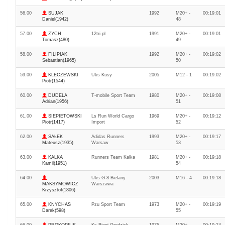
56.00
SUJAK
1992
M20+ -
00:19:01
Daniel(1942)
48
57.00
ZYCH
12tri.pl
1991
M20+ -
00:19:01
Tomasz(480)
49
58.00
FILIPIAK
1992
M20+ -
00:19:02
Sebastian(1965)
50
59.00
KLECZEWSKI
Uks Kusy
2005
M12 - 1
00:19:02
Piotr(1544)
60.00
DUDELA
T-mobile Sport Team
1980
M20+ -
00:19:08
Adrian(1956)
51
61.00
SIEPIETOWSKI
Ls Run World Cargo
1969
M20+ -
00:19:12
Piotr(1417)
Import
52
62.00
SAŁEK
Adidas Runners
1993
M20+ -
00:19:17
Mateusz(1935)
Warsaw
53
63.00
KALKA
Runners Team Kalka
1981
M20+ -
00:19:18
Kamil(1951)
54
64.00
Uks G-8 Bielany
2003
M16 - 4
00:19:18
MAKSYMOWICZ
Warszawa
Krzysztof(1806)
65.00
KNYCHAS
Pzu Sport Team
1973
M20+ -
00:19:19
Darek(598)
55