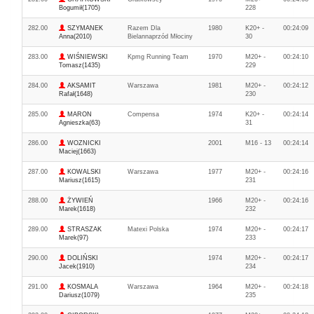
Bogumił(1705)
228
282.00
SZYMANEK
Razem Dla
1980
K20+ -
00:24:09
Anna(2010)
Bielannaprzód Młociny
30
283.00
WIŚNIEWSKI
Kpmg Running Team
1970
M20+ -
00:24:10
Tomasz(1435)
229
284.00
AKSAMIT
Warszawa
1981
M20+ -
00:24:12
Rafał(1648)
230
285.00
MARON
Compensa
1974
K20+ -
00:24:14
Agnieszka(63)
31
286.00
WOZNICKI
2001
M16 - 13
00:24:14
Maciej(1663)
287.00
KOWALSKI
Warszawa
1977
M20+ -
00:24:16
Mariusz(1615)
231
288.00
ŻYWIEŃ
1966
M20+ -
00:24:16
Marek(1618)
232
289.00
STRASZAK
Matexi Polska
1974
M20+ -
00:24:17
Marek(97)
233
290.00
DOLIŃSKI
1974
M20+ -
00:24:17
Jacek(1910)
234
291.00
KOSMALA
Warszawa
1964
M20+ -
00:24:18
Dariusz(1079)
235