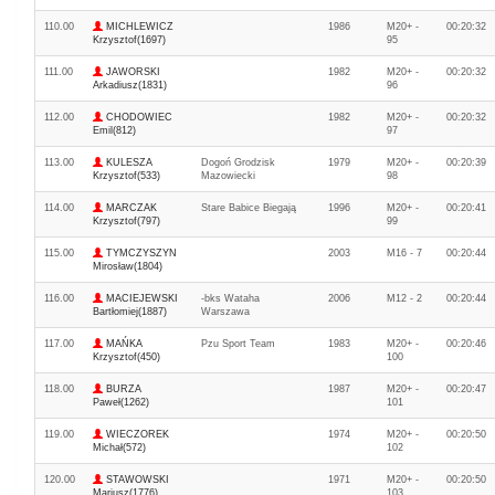
110.00
MICHLEWICZ
1986
M20+ -
00:20:32
Krzysztof(1697)
95
111.00
JAWORSKI
1982
M20+ -
00:20:32
Arkadiusz(1831)
96
112.00
CHODOWIEC
1982
M20+ -
00:20:32
Emil(812)
97
113.00
KULESZA
Dogoń Grodzisk
1979
M20+ -
00:20:39
Krzysztof(533)
Mazowiecki
98
114.00
MARCZAK
Stare Babice Biegają
1996
M20+ -
00:20:41
Krzysztof(797)
99
115.00
TYMCZYSZYN
2003
M16 - 7
00:20:44
Mirosław(1804)
116.00
MACIEJEWSKI
-bks Wataha
2006
M12 - 2
00:20:44
Bartłomiej(1887)
Warszawa
117.00
MAŃKA
Pzu Sport Team
1983
M20+ -
00:20:46
Krzysztof(450)
100
118.00
BURZA
1987
M20+ -
00:20:47
Paweł(1262)
101
119.00
WIECZOREK
1974
M20+ -
00:20:50
Michał(572)
102
120.00
STAWOWSKI
1971
M20+ -
00:20:50
Mariusz(1776)
103