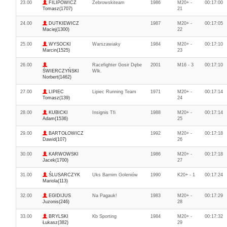
23.00
FILIPOWICZ
Żebrowskiteam
1986
M20+ -
00:17:00
Tomasz(1707)
21
24.00
DUTKIEWICZ
1987
M20+ -
00:17:05
Maciej(1300)
22
25.00
WYSOCKI
Warszawiaky
1984
M20+ -
00:17:10
Marcin(1525)
23
26.00
Racefighter Gosir Dębe
2001
M16 - 3
00:17:10
ŚWIERCZYŃSKI
Wlk.
Norbert(1462)
27.00
LIPIEC
Lipiec Running Team
1971
M20+ -
00:17:14
Tomasz(139)
24
28.00
KUBICKI
Insignis Tfi
1988
M20+ -
00:17:14
Adam(1536)
25
29.00
BARTOŁOWICZ
1992
M20+ -
00:17:18
Dawid(107)
26
30.00
KARWOWSKI
1986
M20+ -
00:17:18
Jacek(1700)
27
31.00
ŚLUSARCZYK
Uks Barnim Goleniów
1990
K20+ - 1
00:17:24
Mariola(113)
32.00
EGIDIJUS
Na Pagauk!
1983
M20+ -
00:17:29
Juzonis(246)
28
33.00
BRYLSKI
Kb Sporting
1984
M20+ -
00:17:32
Łukasz(382)
29