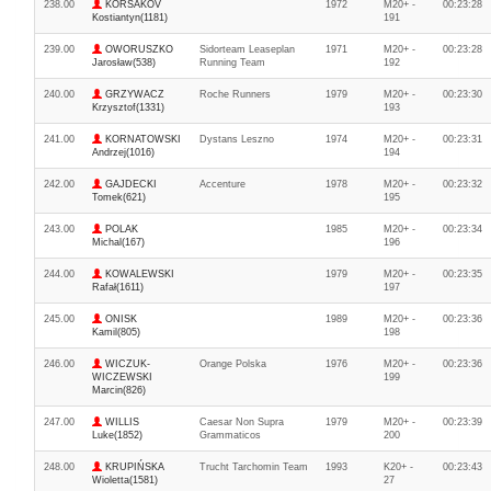
238.00
KORSAKOV
1972
M20+ -
00:23:28
Kostiantyn(1181)
191
239.00
OWORUSZKO
Sidorteam Leaseplan
1971
M20+ -
00:23:28
Jarosław(538)
Running Team
192
240.00
GRZYWACZ
Roche Runners
1979
M20+ -
00:23:30
Krzysztof(1331)
193
241.00
KORNATOWSKI
Dystans Leszno
1974
M20+ -
00:23:31
Andrzej(1016)
194
242.00
GAJDECKI
Accenture
1978
M20+ -
00:23:32
Tomek(621)
195
243.00
POLAK
1985
M20+ -
00:23:34
Michal(167)
196
244.00
KOWALEWSKI
1979
M20+ -
00:23:35
Rafał(1611)
197
245.00
ONISK
1989
M20+ -
00:23:36
Kamil(805)
198
246.00
WICZUK-
Orange Polska
1976
M20+ -
00:23:36
WICZEWSKI
199
Marcin(826)
247.00
WILLIS
Caesar Non Supra
1979
M20+ -
00:23:39
Luke(1852)
Grammaticos
200
248.00
KRUPIŃSKA
Trucht Tarchomin Team
1993
K20+ -
00:23:43
Wioletta(1581)
27