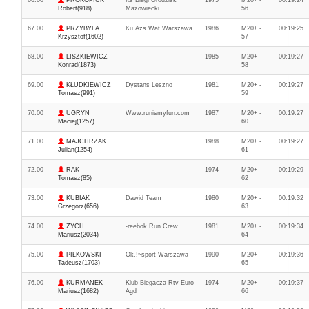
66.00
PROKOPIUK
Ks Biegi Grodzisk
1975
M20+ -
00:19:24
Robert(918)
Mazowiecki
56
67.00
PRZYBYŁA
Ku Azs Wat Warszawa
1986
M20+ -
00:19:25
Krzysztof(1602)
57
68.00
LISZKIEWICZ
1985
M20+ -
00:19:27
Konrad(1873)
58
69.00
KŁUDKIEWICZ
Dystans Leszno
1981
M20+ -
00:19:27
Tomasz(991)
59
70.00
UGRYN
Www.runismyfun.com
1987
M20+ -
00:19:27
Maciej(1257)
60
71.00
MAJCHRZAK
1988
M20+ -
00:19:27
Julian(1254)
61
72.00
RAK
1974
M20+ -
00:19:29
Tomasz(85)
62
73.00
KUBIAK
Dawid Team
1980
M20+ -
00:19:32
Grzegorz(656)
63
74.00
ZYCH
-reebok Run Crew
1981
M20+ -
00:19:34
Mariusz(2034)
64
75.00
PIŁKOWSKI
Ok.!~sport Warszawa
1990
M20+ -
00:19:36
Tadeusz(1703)
65
76.00
KURMANEK
Klub Biegacza Rtv Euro
1974
M20+ -
00:19:37
Mariusz(1682)
Agd
66