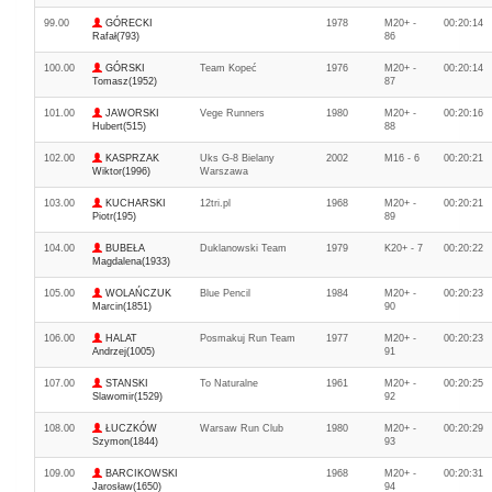
99.00
GÓRECKI
1978
M20+ -
00:20:14
Rafał(793)
86
100.00
GÓRSKI
Team Kopeć
1976
M20+ -
00:20:14
Tomasz(1952)
87
101.00
JAWORSKI
Vege Runners
1980
M20+ -
00:20:16
Hubert(515)
88
102.00
KASPRZAK
Uks G-8 Bielany
2002
M16 - 6
00:20:21
Wiktor(1996)
Warszawa
103.00
KUCHARSKI
12tri.pl
1968
M20+ -
00:20:21
Piotr(195)
89
104.00
BUBEŁA
Duklanowski Team
1979
K20+ - 7
00:20:22
Magdalena(1933)
105.00
WOLAŃCZUK
Blue Pencil
1984
M20+ -
00:20:23
Marcin(1851)
90
106.00
HALAT
Posmakuj Run Team
1977
M20+ -
00:20:23
Andrzej(1005)
91
107.00
STANSKI
To Naturalne
1961
M20+ -
00:20:25
Slawomir(1529)
92
108.00
ŁUCZKÓW
Warsaw Run Club
1980
M20+ -
00:20:29
Szymon(1844)
93
109.00
BARCIKOWSKI
1968
M20+ -
00:20:31
Jarosław(1650)
94