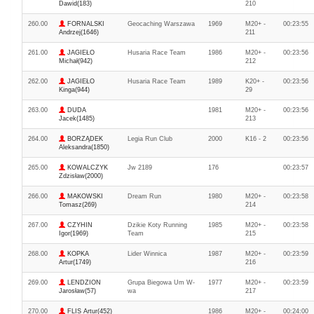
Dawid(183)
210
260.00
FORNALSKI
Geocaching Warszawa
1969
M20+ -
00:23:55
Andrzej(1646)
211
261.00
JAGIEŁO
Husaria Race Team
1986
M20+ -
00:23:56
Michał(942)
212
262.00
JAGIEŁO
Husaria Race Team
1989
K20+ -
00:23:56
Kinga(944)
29
263.00
DUDA
1981
M20+ -
00:23:56
Jacek(1485)
213
264.00
BORZĄDEK
Legia Run Club
2000
K16 - 2
00:23:56
Aleksandra(1850)
265.00
KOWALCZYK
Jw 2189
176
00:23:57
Zdzisław(2000)
266.00
MAKOWSKI
Dream Run
1980
M20+ -
00:23:58
Tomasz(269)
214
267.00
CZYHIN
Dzikie Koty Running
1985
M20+ -
00:23:58
Igor(1969)
Team
215
268.00
KOPKA
Lider Winnica
1987
M20+ -
00:23:59
Artur(1749)
216
269.00
LENDZION
Grupa Biegowa Um W-
1977
M20+ -
00:23:59
Jarosław(57)
wa
217
270.00
FLIS Artur(452)
1986
M20+ -
00:24:00