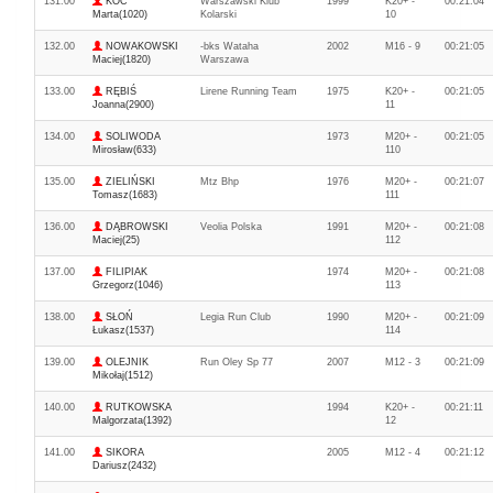
131.00
KOC
Warszawski Klub
1999
K20+ -
00:21:04
Marta(1020)
Kolarski
10
132.00
NOWAKOWSKI
-bks Wataha
2002
M16 - 9
00:21:05
Maciej(1820)
Warszawa
133.00
RĘBIŚ
Lirene Running Team
1975
K20+ -
00:21:05
Joanna(2900)
11
134.00
SOLIWODA
1973
M20+ -
00:21:05
Mirosław(633)
110
135.00
ZIELIŃSKI
Mtz Bhp
1976
M20+ -
00:21:07
Tomasz(1683)
111
136.00
DĄBROWSKI
Veolia Polska
1991
M20+ -
00:21:08
Maciej(25)
112
137.00
FILIPIAK
1974
M20+ -
00:21:08
Grzegorz(1046)
113
138.00
SŁOŃ
Legia Run Club
1990
M20+ -
00:21:09
Łukasz(1537)
114
139.00
OLEJNIK
Run Oley Sp 77
2007
M12 - 3
00:21:09
Mikołaj(1512)
140.00
RUTKOWSKA
1994
K20+ -
00:21:11
Malgorzata(1392)
12
141.00
SIKORA
2005
M12 - 4
00:21:12
Dariusz(2432)