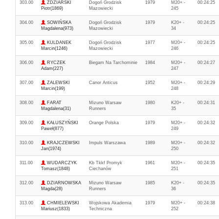
303.00
ZDZIARSKI
Dogoń Grodzisk
1979
M20+ -
00:24:25
Piotr(1869)
Mazowiecki
245
304.00
SOWIŃSKA
Dogoń Grodzisk
1979
K20+ -
00:24:25
Magdalena(973)
Mazowiecki
34
305.00
KULDANEK
Dogoń Grodzisk
1977
M20+ -
00:24:25
Marcin(1246)
Mazowiecki
246
306.00
RYCZEK
Biegam Na Tarchominie
1984
M20+ -
00:24:27
Adam(227)
247
307.00
ZALEWSKI
Canor Anticus
1952
M20+ -
00:24:29
Marcin(199)
248
308.00
FARAT
Mizuno Warsaw
1980
K20+ -
00:24:31
Magdalena(31)
Runners
35
309.00
KAŁUSZYŃSKI
Orange Polska
1979
M20+ -
00:24:32
Paweł(877)
249
310.00
KRAJCZEWSKI
Impuls Warszawa
1989
M20+ -
00:24:32
Jan(1974)
250
311.00
WUDARCZYK
Kb Tkkf Promyk
1961
M20+ -
00:24:35
Tomasz(1848)
Ciechanów
251
312.00
DZIARNOWSKA
Mizuno Warsaw
1985
K20+ -
00:24:35
Magda(28)
Runners
36
313.00
CHMIELEWSKI
Wojskowa Akademia
1979
M20+ -
00:24:38
Mariusz(1833)
Techniczna
252