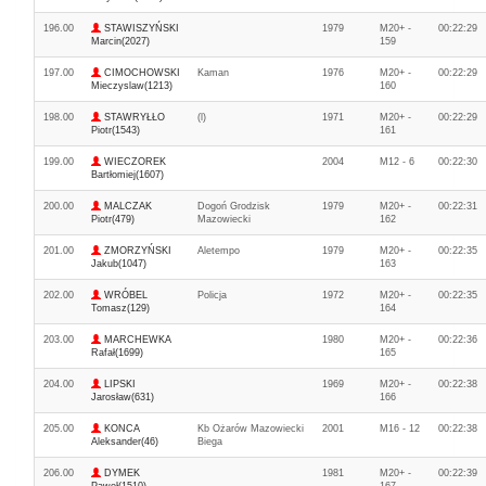
196.00
STAWISZYŃSKI
1979
M20+ -
00:22:29
Marcin(2027)
159
197.00
CIMOCHOWSKI
Kaman
1976
M20+ -
00:22:29
Mieczyslaw(1213)
160
198.00
STAWRYŁŁO
(l)
1971
M20+ -
00:22:29
Piotr(1543)
161
199.00
WIECZOREK
2004
M12 - 6
00:22:30
Bartłomiej(1607)
200.00
MALCZAK
Dogoń Grodzisk
1979
M20+ -
00:22:31
Piotr(479)
Mazowiecki
162
201.00
ZMORZYŃSKI
Aletempo
1979
M20+ -
00:22:35
Jakub(1047)
163
202.00
WRÓBEL
Policja
1972
M20+ -
00:22:35
Tomasz(129)
164
203.00
MARCHEWKA
1980
M20+ -
00:22:36
Rafał(1699)
165
204.00
LIPSKI
1969
M20+ -
00:22:38
Jarosław(631)
166
205.00
KONCA
Kb Ożarów Mazowiecki
2001
M16 - 12
00:22:38
Aleksander(46)
Biega
206.00
DYMEK
1981
M20+ -
00:22:39