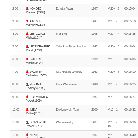
2.00
KONDEJ
Dziuba Team
1997
M20+ - 2
00:15:04
Mateusz(1906)
3.00
KACZOR
1997
M20+ - 3
00:15:10
Mateusz(2431)
4.00
MISIEWICZ
Mtz Bhp
1995
M20+ - 4
00:15:35
Michał(1534)
5.00
MITROFANIUK
Yulo Run Team Siedlce
1983
M20+ - 5
00:16:04
Marek(1710)
6.00
PATECKI
1989
M20+ - 6
00:16:05
Marcin(2414)
7.00
GROMEK
Uks Gepard Żoliborz
1983
M20+ - 7
00:16:10
Radosław(1527)
8.00
PRYJMA
Unts Warszawa
1998
M20+ - 8
00:16:25
Fryderyk(2050)
9.00
ROZMIANIEC
1987
M20+ - 9
00:16:27
Paweł(1909)
10.00
ILIEV
Duklanowski Team
2000
M16 - 1
00:16:32
Michał(2026)
11.00
OLSZEWSKI
Warszawiaky
1987
M20+ -
00:16:36
Paweł(1751)
10
12.00
ANZIN
1997
M20+ -
00:16:40