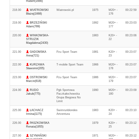
Hubert(1666)
218.00
WIATROWSKI
Wiatrowski.pl
1975
M20+ -
00:22:59
Błażej(1668)
176
219.00
BRZEZIŃSKI
1992
M20+ -
00:23:03
Adam(789)
177
220.00
WINKOWSKA-
1983
K20+ -
00:23:06
STRUZIK
22
Magdalena(2430)
221.00
GADOMSKA
Pzu Sport Team
1981
K20+ -
00:23:07
Anna(721)
23
222.00
KURZAWA
T-mobile Sport Team
1966
M20+ -
00:23:07
Sławomir(205)
178
223.00
OSTROWSKI
Pzu Sport Team
1986
M20+ -
00:23:07
Marcin(618)
179
224.00
RUDO
Pgb Sportowa
1990
M20+ -
00:23:09
Jakub(775)
Paczkałochowska
180
Grupa Biegowa No
Limit
225.00
ŁACHACZ
Swimrunblondes
1983
K20+ -
00:23:10
Irmina(1175)
Artventura
24
226.00
PASZKOWSKA
1979
K20+ -
00:23:12
Renata(1955)
25
227.00
SZYMAŃSKI
1971
M20+ -
00:23:12