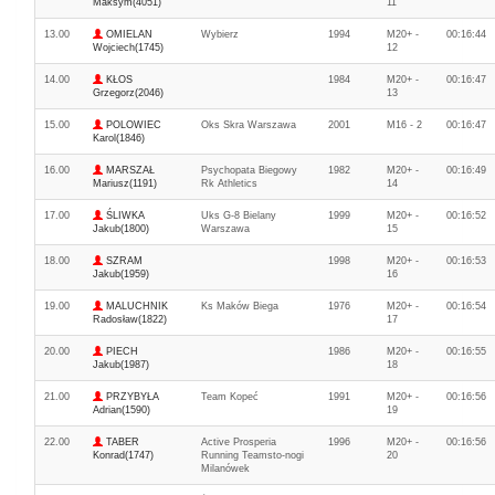
Maksym(4051)
11
13.00
OMIELAN
Wybierz
1994
M20+ -
00:16:44
Wojciech(1745)
12
14.00
KŁOS
1984
M20+ -
00:16:47
Grzegorz(2046)
13
15.00
POLOWIEC
Oks Skra Warszawa
2001
M16 - 2
00:16:47
Karol(1846)
16.00
MARSZAŁ
Psychopata Biegowy
1982
M20+ -
00:16:49
Mariusz(1191)
Rk Athletics
14
17.00
ŚLIWKA
Uks G-8 Bielany
1999
M20+ -
00:16:52
Jakub(1800)
Warszawa
15
18.00
SZRAM
1998
M20+ -
00:16:53
Jakub(1959)
16
19.00
MALUCHNIK
Ks Maków Biega
1976
M20+ -
00:16:54
Radosław(1822)
17
20.00
PIECH
1986
M20+ -
00:16:55
Jakub(1987)
18
21.00
PRZYBYŁA
Team Kopeć
1991
M20+ -
00:16:56
Adrian(1590)
19
22.00
TABER
Active Prosperia
1996
M20+ -
00:16:56
Konrad(1747)
Running Teamsto-nogi
20
Milanówek