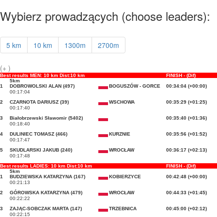
Wybierz prowadzących (choose leaders):
5 km
10 km
1300m
2700m
(+ )
Best results MEN: 10 km Dist:10 km
FINISH - (Dif)
5km
1
DOBROWOLSKI ALAN (497)
BOGUSZÓW - GORCE
00:34:04 (+00:00)
00:17:04
2
CZARNOTA DARIUSZ (39)
WSCHOWA
00:35:29 (+01:25)
00:17:40
3
Białobrzewski Sławomir (5402)
00:35:40 (+01:36)
00:18:40
4
DULINIEC TOMASZ (466)
KURZNIE
00:35:56 (+01:52)
00:17:47
5
SKUDLARSKI JAKUB (240)
WROCŁAW
00:36:17 (+02:13)
00:17:48
Best results LADIES: 10 km Dist:10 km
FINISH - (Dif)
5km
1
BUDZIEWSKA KATARZYNA (167)
KOBIERZYCE
00:42:48 (+00:00)
00:21:13
2
GÓROWSKA KATARZYNA (479)
WROCŁAW
00:44:33 (+01:45)
00:22:22
3
ZAJĄC-SOBCZAK MARTA (147)
TRZEBNICA
00:45:00 (+02:12)
00:22:15