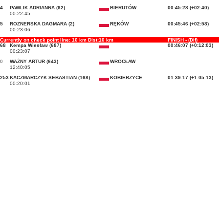
4
PAWLIK ADRIANNA (62)
BIERUTÓW
00:45:28 (+02:40)
00:22:45
5
ROZNERSKA DAGMARA (2)
RĘKÓW
00:45:46 (+02:58)
00:23:06
Currently on check point line: 10 km Dist:10 km
FINISH - (Dif)
68
Kempa Wiesław (687)
00:46:07 (+0:12:03)
00:23:07
0
WAŻNY ARTUR (643)
WROCŁAW
12:40:05
253
KACZMARCZYK SEBASTIAN (168)
KOBIERZYCE
01:39:17 (+1:05:13)
00:20:01