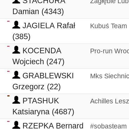
STACHURA
Zagłębie Lub
Damian (4343)
JAGIELA Rafał
Kubuś Team
(385)
KOCENDA
Pro-run Wro
Wojciech (247)
GRABLEWSKI
Mks Siechni
Grzegorz (22)
PTASHUK
Achilles Les
Katsiaryna (4687)
RZEPKA Bernard
#sobasteam