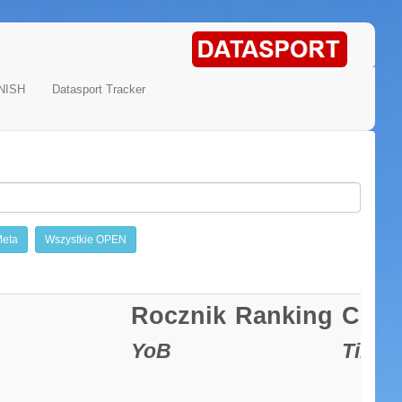
NISH
Datasport Tracker
eta
Wszystkie OPEN
Rocznik
Ranking
Czas
YoB
Time