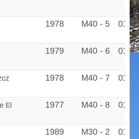
1978
M40 - 5
01:21
1979
M40 - 6
01:21
1978
M40 - 7
01:21
zcz
1977
M40 - 8
01:21
e El
1989
M30 - 2
01:21