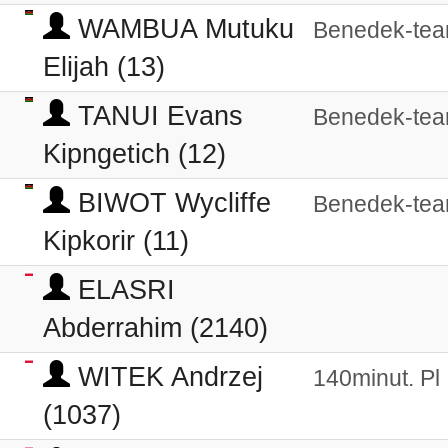
WAMBUA Mutuku
Benedek-te
Elijah (13)
TANUI Evans
Benedek-te
Kipngetich (12)
BIWOT Wycliffe
Benedek-te
Kipkorir (11)
ELASRI
Abderrahim (2140)
WITEK Andrzej
140minut. Pl
(1037)