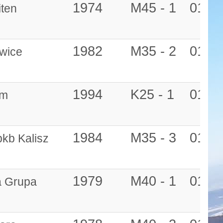
1974
M45 - 1
01:14
ten
1982
M35 - 2
01:17
wice
1994
K25 - 1
01:17
am
1984
M35 - 3
01:17
kb Kalisz
1979
M40 - 1
01:18
 Grupa