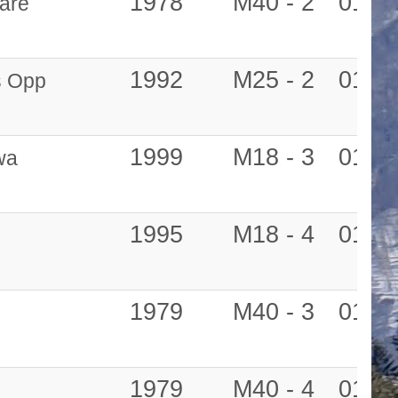
1978
M40 - 2
01:18
are
1992
M25 - 2
01:18
ś Opp
1999
M18 - 3
01:19
wa
1995
M18 - 4
01:19
1979
M40 - 3
01:20
1979
M40 - 4
01:20