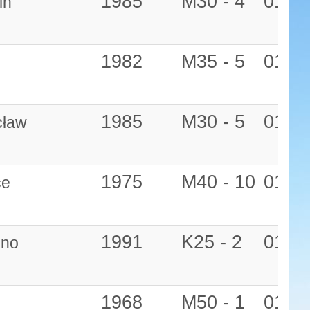
1985
M30 - 4
01:22
in
1982
M35 - 5
01:22
1985
M30 - 5
01:22
cław
1975
M40 - 10
01:22
ce
1991
K25 - 2
01:22
zno
1968
M50 - 1
01:23