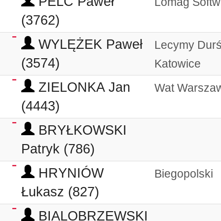
PELC Paweł
Lomag Softw
(3762)
WYLĘŻEK Paweł
Lecymy Dur
(3574)
Katowice
ZIELONKA Jan
Wat Warsza
(4443)
BRYŁKOWSKI
Patryk (786)
HRYNIÓW
Biegopolski
Łukasz (827)
BIALOBRZEWSKI