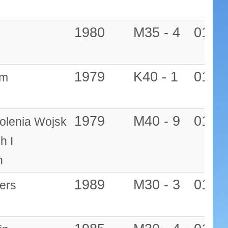
1980
M35 - 4
01:21
1979
K40 - 1
01:21
am
1979
M40 - 9
01:22
olenia Wojsk
h I
h
1989
M30 - 3
01:22
ers