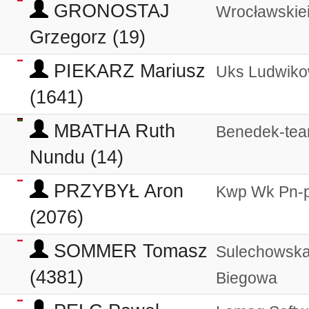
GRONOSTAJ
Wrocławskiei
Grzegorz (19)
PIEKARZ Mariusz
Uks Ludwiko
(1641)
MBATHA Ruth
Benedek-te
Nundu (14)
PRZYBYŁ Aron
Kwp Wk Pn-p
(2076)
SOMMER Tomasz
Sulechowska
(4381)
Biegowa