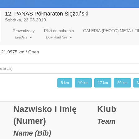
12. PANAS Półmaraton Ślężański
Sobótka, 23.03.2019
Prowadzący
Pliki do pobrania
GALERIA (PHOTO)-META / FI
Leaders
Download files
 21,0975 km / Open
5 km
10 km
17 km
20 km
M
Nazwisko i imię
Klub
(Numer)
Team
Name (Bib)