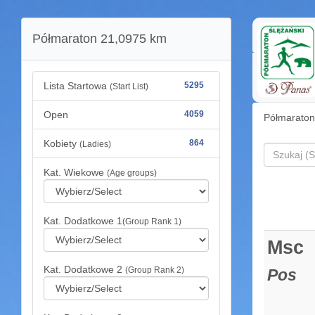
Półmaraton 21,0975 km
Lista Startowa
5295
(Start List)
Open
4059
Półmaraton
Kobiety
864
(Ladies)
Kat. Wiekowe
(Age groups)
Kat. Dodatkowe 1
(Group Rank 1)
Msc
Kat. Dodatkowe 2
(Group Rank 2)
Pos