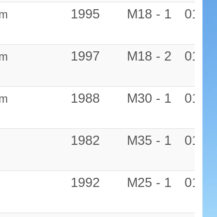
1995
M18 - 1
01:07
am
1997
M18 - 2
01:08
am
1988
M30 - 1
01:09
am
1982
M35 - 1
01:11
1992
M25 - 1
01:12