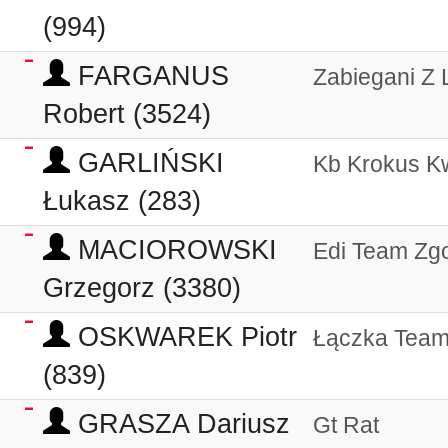
(994)
FARGANUS
Zabiegani Z 
Robert (3524)
GARLIŃSKI
Kb Krokus K
Łukasz (283)
MACIOROWSKI
Edi Team Zg
Grzegorz (3380)
OSKWAREK Piotr
Łączka Team
(839)
GRASZA Dariusz
Gt Rat