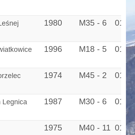
1980
M35 - 6
01:23
Leśnej
1996
M18 - 5
01:23
wiatkowice
1974
M45 - 2
01:23
orzelec
1987
M30 - 6
01:23
 Legnica
1975
M40 - 11
01:23