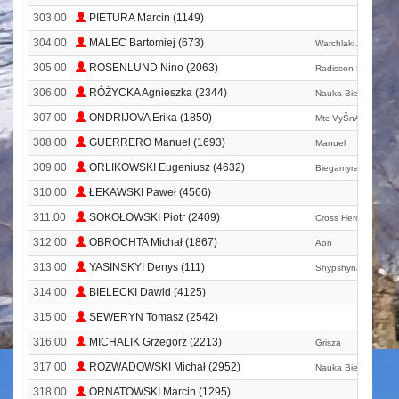
303.00
PIETURA Marcin (1149)
304.00
MALEC Bartomiej (673)
Warchlaki Adelajdy
305.00
ROSENLUND Nino (2063)
Radisson Blu Hotel
306.00
RÓŻYCKA Agnieszka (2344)
Nauka Biega
307.00
ONDRIJOVA Erika (1850)
Mtc VyŠnÁ Šebasto
308.00
GUERRERO Manuel (1693)
Manuel
309.00
ORLIKOWSKI Eugeniusz (4632)
Biegamyrazem. Pl
310.00
ŁEKAWSKI Paweł (4566)
311.00
SOKOŁOWSKI Piotr (2409)
Cross Heroes - Ogie
312.00
OBROCHTA Michał (1867)
Aon
313.00
YASINSKYI Denys (111)
Shypshyna Run Clu
314.00
BIELECKI Dawid (4125)
315.00
SEWERYN Tomasz (2542)
316.00
MICHALIK Grzegorz (2213)
Grisza
317.00
ROZWADOWSKI Michał (2952)
Nauka Biega
318.00
ORNATOWSKI Marcin (1295)