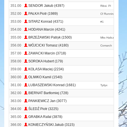
351.00
SENDOR Jakub (4397)
Ribsi. Pl
352.00
PAŁKA Piotr (1989)
Cf Running Veteran
353.00
SITARZ Konrad (4371)
#1
354.00
HODANA Marcin (4241)
355.00
BRZEŻAWSKI Patryk (1500)
Mks Halicz Ustrzyki 
356.00
WÓJCICKI Tomasz (4180)
Comarch
357.00
ZAWACKI Marcin (3718)
358.00
SOROKA Hubert (179)
359.00
KOLASA Maciej (2234)
360.00
OLIWKO Kamil (1540)
361.00
LUBASZEWSKI Konrad (1681)
Tytlyx
362.00
BIERNAT Bartłomiej (728)
363.00
PANKIEWICZ Jan (3077)
364.00
ŚLEDŹ Piotr (3225)
365.00
GRABKA Rafał (3878)
366.00
KONIECZYŃSKI Jakub (3115)