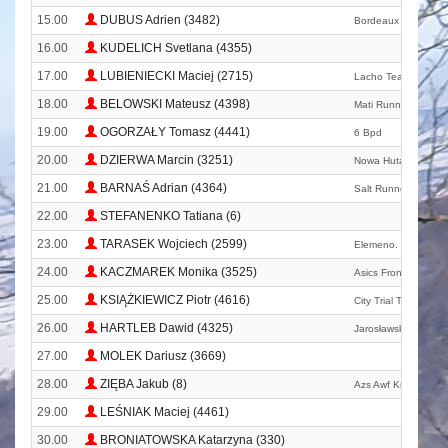
15.00
DUBUS Adrien (3482)
Bordeaux
16.00
KUDELICH Svetlana (4355)
17.00
LUBIENIECKI Maciej (2715)
Lacho Team
18.00
BELOWSKI Mateusz (4398)
Mati Running
19.00
OGORZAŁY Tomasz (4441)
6 Bpd
20.00
DZIERWA Marcin (3251)
Nowa Huta Team
21.00
BARNAŚ Adrian (4364)
Salt Runners Bochn
22.00
STEFANENKO Tatiana (6)
23.00
TARASEK Wojciech (2599)
Elemeno. Pl
24.00
KACZMAREK Monika (3525)
Asics Frontrunner P
25.00
KSIĄŻKIEWICZ Piotr (4616)
City Trial Team
26.00
HARTLEB Dawid (4325)
Jarosławski Klub Bi
27.00
MOLEK Dariusz (3669)
28.00
ZIĘBA Jakub (8)
Azs Awf Kraków Mas
29.00
LEŚNIAK Maciej (4461)
30.00
BRONIATOWSKA Katarzyna (330)