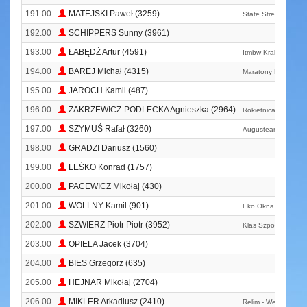
191.00
MATEJSKI Paweł (3259)
State Street
192.00
SCHIPPERS Sunny (3961)
193.00
ŁABĘDŹ Artur (4591)
Itmbw Kraków
194.00
BAREJ Michał (4315)
Maratony Kresowe
195.00
JAROCH Kamil (487)
196.00
ZAKRZEWICZ-PODLECKA Agnieszka (2964)
Rokietnica Biega
197.00
SZYMUŚ Rafał (3260)
Augusteam
198.00
GRADZI Dariusz (1560)
199.00
LEŚKO Konrad (1757)
200.00
PACEWICZ Mikołaj (430)
201.00
WOLLNY Kamil (901)
Eko Okna Runners
202.00
SZWIERZ Piotr Piotr (3952)
Klas Szpot Swarzęd
203.00
OPIELA Jacek (3704)
204.00
BIES Grzegorz (635)
205.00
HEJNAR Mikołaj (2704)
206.00
MIKLER Arkadiusz (2410)
Relim - Weeride - G