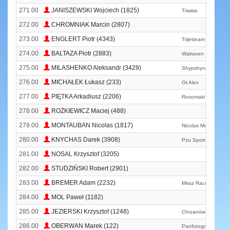
271.00
JANISZEWSKI Wojciech (1825)
Triwise
272.00
CHROMNIAK Marcin (2807)
273.00
ENGLERT Piotr (4343)
Trijetteam
274.00
BALTAZA Piotr (2883)
Walraven
275.00
MILASHENKO Aleksandr (3429)
Shypshyna Run Clu
276.00
MICHAŁEK Łukasz (233)
Gt Alex
277.00
PIĘTKA Arkadiusz (2206)
Rosomaki
278.00
ROŻKIEWICZ Maciej (488)
279.00
MONTAUBAN Nicolas (1817)
Nicolas Montauban
280.00
KNYCHAS Darek (3908)
Pzu Sport Team
281.00
NOSAL Krzysztof (3205)
282.00
STUDZIŃSKI Robert (2901)
283.00
BREMER Adam (2232)
Miraz Race Team
284.00
MOL Paweł (1182)
285.00
JEZIERSKI Krzysztof (1248)
Chrzanów Biega
286.00
OBERWAN Marek (122)
Panfotograf. Eu