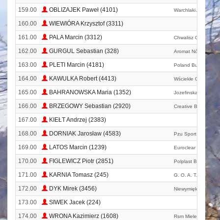
159.00
OBLIZAJEK Paweł (4101)
Warchlaki Adelajdy
160.00
WIEWIÓRA Krzysztof (3311)
161.00
PALA Marcin (3312)
Chwalisz Czy Nie Ch
162.00
GURGUL Sebastian (328)
Aromat Nóg
163.00
PLETI Marcin (4181)
Poland Business R
164.00
KAWULKA Robert (4413)
Wściekłe Chomiki
165.00
BAHRANOWSKA Maria (1352)
Jozefinska Team
166.00
BRZEGOWY Sebastian (2920)
Creative Bochnia B
167.00
KIEŁT Andrzej (2383)
168.00
DORNIAK Jarosław (4583)
Pzu Sport Team
169.00
LATOS Marcin (1239)
Euroclear Running 
170.00
FIGLEWICZ Piotr (2851)
Polplast Biega
171.00
KARNIA Tomasz (245)
G. O. A. T. Team Mi
172.00
DYK Mirek (3456)
Niewymiękacze
173.00
SIWEK Jacek (224)
174.00
WRONA Kazimierz (1608)
Rsm Mielec