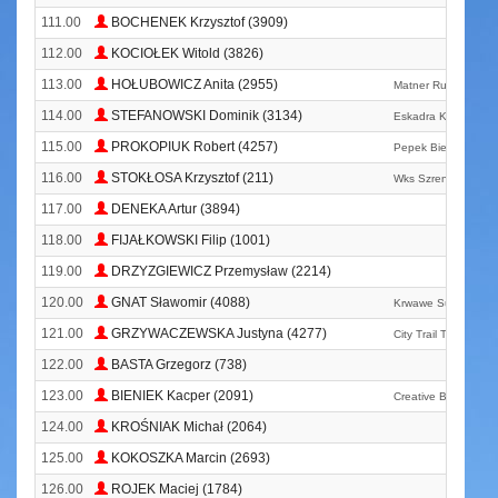
111.00
BOCHENEK Krzysztof (3909)
112.00
KOCIOŁEK Witold (3826)
113.00
HOŁUBOWICZ Anita (2955)
Matner Running Te
114.00
STEFANOWSKI Dominik (3134)
Eskadra Kraków
115.00
PROKOPIUK Robert (4257)
Pepek Biega
116.00
STOKŁOSA Krzysztof (211)
Wks Szreniawa Nowy
117.00
DENEKA Artur (3894)
118.00
FIJAŁKOWSKI Filip (1001)
119.00
DRZYZGIEWICZ Przemysław (2214)
120.00
GNAT Sławomir (4088)
Krwawe Suty Run&b
121.00
GRZYWACZEWSKA Justyna (4277)
City Trail Team
122.00
BASTA Grzegorz (738)
123.00
BIENIEK Kacper (2091)
Creative Bochnia B
124.00
KROŚNIAK Michał (2064)
125.00
KOKOSZKA Marcin (2693)
126.00
ROJEK Maciej (1784)