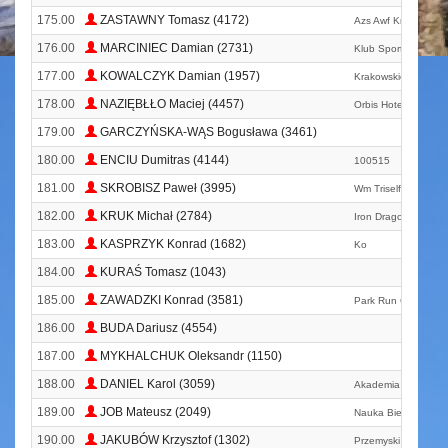
175.00
ZASTAWNY Tomasz (4172)
Azs Awf Kraków Mas
176.00
MARCINIEC Damian (2731)
Klub Sportowy Haji
177.00
KOWALCZYK Damian (1957)
Krakowskie Hospicju
178.00
NAZIĘBŁŁO Maciej (4457)
Orbis Hotel Group
179.00
GARCZYŃSKA-WĄS Bogusława (3461)
180.00
ENCIU Dumitras (4144)
100515
181.00
SKROBISZ Paweł (3995)
Wm Triself
182.00
KRUK Michał (2784)
Iron Dragon Triathlo
183.00
KASPRZYK Konrad (1682)
Ko
184.00
KURAŚ Tomasz (1043)
185.00
ZAWADZKI Konrad (3581)
Park Run Chrzanów
186.00
BUDA Dariusz (4554)
187.00
MYKHALCHUK Oleksandr (1150)
188.00
DANIEL Karol (3059)
Akademia Wojsk Lą
189.00
JOB Mateusz (2049)
Nauka Biega
190.00
JAKUBÓW Krzysztof (1302)
Przemyski Klub Bie