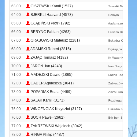
63.00
CISZEWSKI Kamil (1527)
Suwałki Nanuq Tea
64.00
BJERKLI Haavard (4573)
Remyra
65.00
GŁĄBIŃSKI Piotr (1792)
#adamczerwińskite
66.00
BERYNC Fabian (4263)
Husaria Race Team
67.00
GRABOWSKI Mateusz (2281)
Eskadra Kraków
68.00
ADAMSKI Robert (2816)
Brykająca Grupa Bi
69.00
ZAJĄC Tomasz (4182)
Kt Water Knights Za
70.00
JAROŃ Jan (4243)
Iron Dragon Triathlo
71.00
MADEJSKI Dawid (1865)
Lacho Team
72.00
CADER Agnieszka (3641)
Zabierzów Biega
73.00
POPADIAK Beata (4499)
Asics Frontrunners 
74.00
SAJAK Kamil (3171)
Rozbiegane Dobczy
75.00
WINCENCIAK Krzysztof (3127)
Eskadra Kraków
76.00
SOCH Paweł (2662)
Bth Iron Style
77.00
ZAKRZEWSKI Wojciech (3042)
78.00
HINGA Philip (4487)