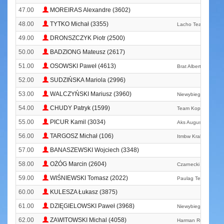
47.00
MOREIRAS Alexandre (3602)
48.00
TYTKO Michał (3355)
Lacho Team
49.00
DRONSZCZYK Piotr (2500)
50.00
BADZIONG Mateusz (2617)
51.00
OSOWSKI Paweł (4613)
Brat Albert Team
52.00
SUDZIŃSKA Mariola (2996)
53.00
WALCZYŃSKI Mariusz (3960)
Niewybiegani
54.00
CHUDY Patryk (1599)
Team Kopeć
55.00
PICUR Kamil (3034)
Aks Augusta Runni
56.00
TARGOSZ Michał (106)
Itmbw Kraków
57.00
BANASZEWSKI Wojciech (3348)
58.00
OŻÓG Marcin (2604)
Czarnecki Run Tea
59.00
WIŚNIEWSKI Tomasz (2022)
Paulag Team
60.00
KULESZA Łukasz (3875)
61.00
DZIĘGIELOWSKI Paweł (3968)
Niewybiegani
62.00
ZAWITOWSKI Michal (4058)
Harman Running T