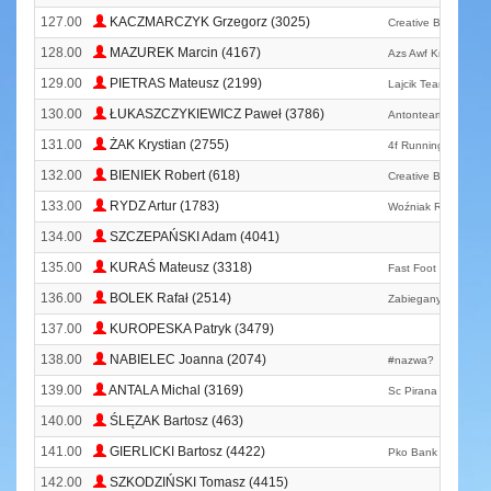
127.00
KACZMARCZYK Grzegorz (3025)
Creative Bochnia B
128.00
MAZUREK Marcin (4167)
Azs Awf Kraków Mas
129.00
PIETRAS Mateusz (2199)
Lajcik Team
130.00
ŁUKASZCZYKIEWICZ Paweł (3786)
Antonteam
131.00
ŻAK Krystian (2755)
4f Running Team
132.00
BIENIEK Robert (618)
Creative Bochnia B
133.00
RYDZ Artur (1783)
Woźniak Running T
134.00
SZCZEPAŃSKI Adam (4041)
135.00
KURAŚ Mateusz (3318)
Fast Foot Team Siew
136.00
BOLEK Rafał (2514)
Zabiegany
137.00
KUROPESKA Patryk (3479)
138.00
NABIELEC Joanna (2074)
#nazwa?
139.00
ANTALA Michal (3169)
Sc Pirana Topolcan
140.00
ŚLĘZAK Bartosz (463)
141.00
GIERLICKI Bartosz (4422)
Pko Bank Polski
142.00
SZKODZIŃSKI Tomasz (4415)