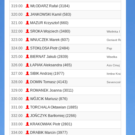
319.00
WŁODARZ Rafał (3184)
320.00
JANKOWSKI Kamil (583)
321.00
MAZUR Krzysztof (660)
322.00
SROKA Wojciech (3480)
Wiolinka I Bemol
323.00
WNUCZEK Marek (607)
Geriavit Running T
324.00
STOKŁOSA Piotr (2484)
Psp
325.00
BIERNAT Jakub (2839)
Wisełka
326.00
ŁAPIAK Aleksandra (465)
Azs Cmuj
327.00
SIBIK Andrzej (1977)
Itmbw Kraków
328.00
DOMIN Tomasz (4143)
Sevencoins. Pl
329.00
ROMANEK Joanna (3011)
330.00
WÓJCIK Mariusz (876)
331.00
TORCHALA Oktawian (1885)
332.00
JOŃCZYK Bartłomiej (2266)
333.00
KRAKOWIAK Piotr (2801)
334.00
DRABIK Marcin (3977)