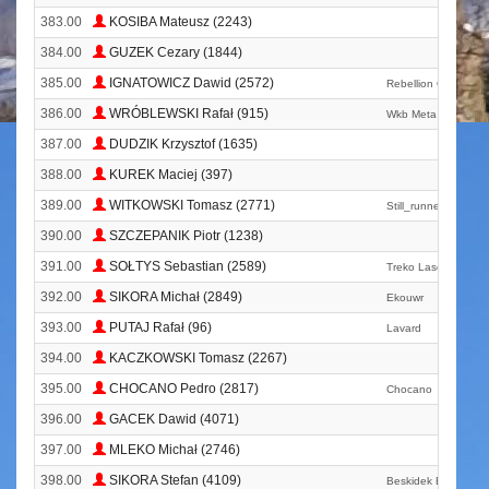
383.00
KOSIBA Mateusz (2243)
384.00
GUZEK Cezary (1844)
385.00
IGNATOWICZ Dawid (2572)
Rebellion Of Free R
386.00
WRÓBLEWSKI Rafał (915)
Wkb Meta Lubliniec
387.00
DUDZIK Krzysztof (1635)
388.00
KUREK Maciej (397)
389.00
WITKOWSKI Tomasz (2771)
Still_runner
390.00
SZCZEPANIK Piotr (1238)
391.00
SOŁTYS Sebastian (2589)
Treko Laser
392.00
SIKORA Michał (2849)
Ekouwr
393.00
PUTAJ Rafał (96)
Lavard
394.00
KACZKOWSKI Tomasz (2267)
395.00
CHOCANO Pedro (2817)
Chocano
396.00
GACEK Dawid (4071)
397.00
MLEKO Michał (2746)
398.00
SIKORA Stefan (4109)
Beskidek Bielsko-bia