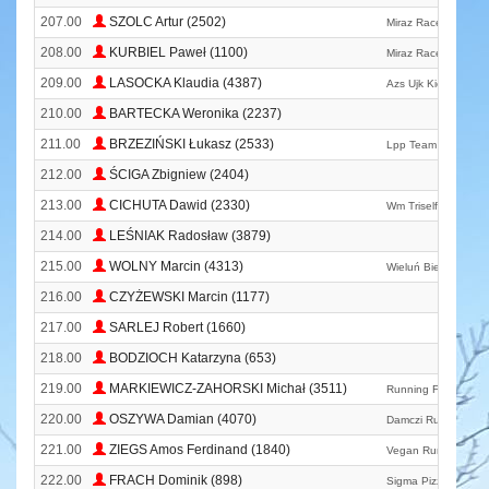
207.00
SZOLC Artur (2502)
Miraz Race Team
208.00
KURBIEL Paweł (1100)
Miraz Race Team
209.00
LASOCKA Klaudia (4387)
Azs Ujk Kielce
210.00
BARTECKA Weronika (2237)
211.00
BRZEZIŃSKI Łukasz (2533)
Lpp Team
212.00
ŚCIGA Zbigniew (2404)
213.00
CICHUTA Dawid (2330)
Wm Triself
214.00
LEŚNIAK Radosław (3879)
215.00
WOLNY Marcin (4313)
Wieluń Biega
216.00
CZYŻEWSKI Marcin (1177)
217.00
SARLEJ Robert (1660)
218.00
BODZIOCH Katarzyna (653)
219.00
MARKIEWICZ-ZAHORSKI Michał (3511)
Running From My E
220.00
OSZYWA Damian (4070)
Damczi Run
221.00
ZIEGS Amos Ferdinand (1840)
Vegan Runner
222.00
FRACH Dominik (898)
Sigma Pizza And Ba