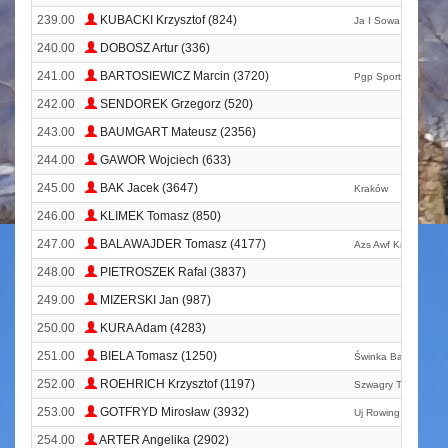
239.00
KUBACKI Krzysztof (824)
Ja I Sowa
240.00
DOBOSZ Artur (336)
241.00
BARTOSIEWICZ Marcin (3720)
Pgp Sportowa Pacz
242.00
SENDOREK Grzegorz (520)
243.00
BAUMGART Mateusz (2356)
244.00
GAWOR Wojciech (633)
245.00
BAK Jacek (3647)
Kraków
246.00
KLIMEK Tomasz (850)
247.00
BALAWAJDER Tomasz (4177)
Azs Awf Kraków Mas
248.00
PIETROSZEK Rafal (3837)
249.00
MIZERSKI Jan (987)
250.00
KURA Adam (4283)
251.00
BIELA Tomasz (1250)
Świnka Bandi
252.00
ROEHRICH Krzysztof (1197)
Szwagry Team Pszc
253.00
GOTFRYD Mirosław (3932)
Uj Rowing Crew
254.00
ARTER Angelika (2902)