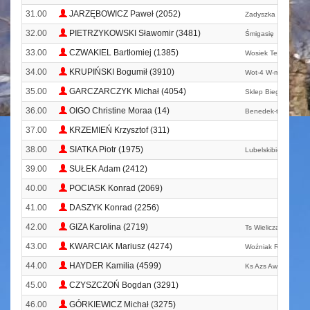
31.00
JARZĘBOWICZ Paweł (2052)
Zadyszka Oświęcim
32.00
PIETRZYKOWSKI Sławomir (3481)
Śmigasię
33.00
CZWAKIEL Bartłomiej (1385)
Wosiek Team
34.00
KRUPIŃSKI Bogumił (3910)
Wot-4 W-m Bot
35.00
GARCZARCZYK Michał (4054)
Sklep Biegacz Run
36.00
OIGO Christine Moraa (14)
Benedek-team
37.00
KRZEMIEŃ Krzysztof (311)
38.00
SIATKA Piotr (1975)
Lubelskibiegacz. Pl
39.00
SUŁEK Adam (2412)
40.00
POCIASK Konrad (2069)
41.00
DASZYK Konrad (2256)
42.00
GIZA Karolina (2719)
Ts Wieliczanka Wieli
43.00
KWARCIAK Mariusz (4274)
Woźniak Running T
44.00
HAYDER Kamilia (4599)
Ks Azs Awf Kraków
45.00
CZYSZCZOŃ Bogdan (3291)
46.00
GÓRKIEWICZ Michał (3275)