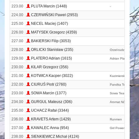
223.00
PLUTA Marcin (1448)
-
224.00
CZERWIŃSKI Paweł (2953)
225.00
NECEL Maciej (1407)
226.00
MATYSEK Grzegorz (4359)
227.00
BAKIERSKI Filip (3053)
228.00
ORLICKI Stanisław (235)
Orzeł-rudze
229.00
PLATERO Adrian (1615)
Adrian Platero
230.00
KILAR Grzegorz (356)
231.00
KOTWICA Kacper (3022)
Kazimierska Grupa 
232.00
CIURUŚ Piotr (2760)
Pandka Team
233.00
SOWA Marcin (1377)
Sowa Team
234.00
GURGUL Mateusz (306)
Aromat Nóg
235.00
UCHACZ Rafał (3344)
236.00
KRAVETS Artem (1429)
Runmen
237.00
KAWALEC Anna (954)
Girl Power
238.00
SIENKIEWICZ Michał (4124)