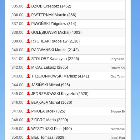
335.00
DZIOB Grzegorz (1462)
336.00
PASTERNAK Marcin (366)
337.00
PIWOŃSKI Zbigniew (314)
338.00
GOŁĘBIOWSKI Michał (4003)
339.00
RYCHLAK Radosław (2130)
340.00
RADWAŃSKI Marcin (2143)
341.00
STOLORZ Katarzyna (2246)
Inżynieria Biegania
342.00
MICAŁ Łukasz (2865)
`itmbw Kraków `
343.00
TRZCIONKOWSKI Mariusz (4141)
Osv Team Olkusz
344.00
JASIŃSKI Michał (926)
345.00
JĘDRZEJOWSKI Krzysztof (2528)
346.00
BŁĄKAŁA Michał (1626)
347.00
PIKUŁA Jacek (325)
Biegnę Byle Dobiec
348.00
ZIOBRO Marta (3299)
349.00
WYSZYŃSKI Piotr (490)
Niezrzeszony
350.00
BIEL Tomasz (3629)
(pdp) Running Team