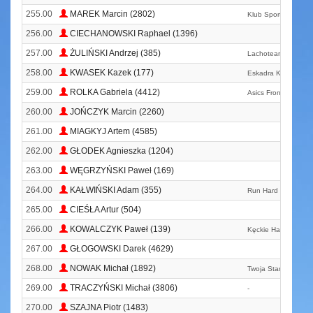
255.00
MAREK Marcin (2802)
Klub Sportowy Haji
256.00
CIECHANOWSKI Raphael (1396)
257.00
ŻULIŃSKI Andrzej (385)
Lachoteam
258.00
KWASEK Kazek (177)
Eskadra Kraków
259.00
ROLKA Gabriela (4412)
Asics Frontrunner P
260.00
JOŃCZYK Marcin (2260)
261.00
MIAGKYJ Artem (4585)
262.00
GŁODEK Agnieszka (1204)
263.00
WĘGRZYŃSKI Paweł (169)
264.00
KAŁWIŃSKI Adam (355)
Run Hard System T
265.00
CIEŚŁA Artur (504)
266.00
KOWALCZYK Paweł (139)
Kęckie Harpagany
267.00
GŁOGOWSKI Darek (4629)
268.00
NOWAK Michał (1892)
Twoja Stara Team
269.00
TRACZYŃSKI Michał (3806)
-
270.00
SZAJNA Piotr (1483)