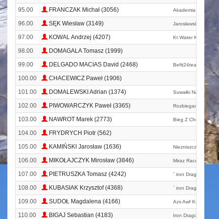
95.00
FRANCZAK Michał (3056)
Akademia Wojsk Lą
96.00
SĘK Wiesław (3149)
Jarosławski Biegac
97.00
KOWAL Andrzej (4207)
Kt Water Knights Za
98.00
DOMAGALA Tomasz (1999)
99.00
DELGADO MACIAS David (2468)
Befit24team
100.00
CHACEWICZ Paweł (1906)
101.00
DOMALEWSKI Adrian (1374)
Suwałki Nanuq Tea
102.00
PIWOWARCZYK Paweł (3365)
Rozbiegane Dobczy
103.00
NAWROT Marek (2773)
Bieg Z Chrystusem!
104.00
FRYDRYCH Piotr (562)
105.00
KAMIŃSKI Jarosław (1636)
Niezniszczalni Run
106.00
MIKOŁAJCZYK Mirosław (3846)
Miraz Race Team
107.00
PIETRUSZKA Tomasz (4242)
` iron Dragon Triathl
108.00
KUBASIAK Krzysztof (4368)
` iron Dragon Triathl
109.00
SUDOŁ Magdalena (4166)
Azs Awf Kraków Mas
110.00
BIGAJ Sebastian (4183)
Iron Dragon Triathlo