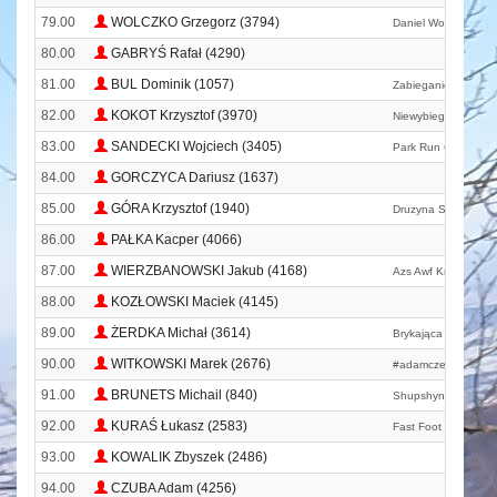
79.00
WOLCZKO Grzegorz (3794)
Daniel Wosik Tervel
80.00
GABRYŚ Rafał (4290)
81.00
BUL Dominik (1057)
Zabieganidobrowols
82.00
KOKOT Krzysztof (3970)
Niewybiegani
83.00
SANDECKI Wojciech (3405)
Park Run Chrzanów
84.00
GORCZYCA Dariusz (1637)
85.00
GÓRA Krzysztof (1940)
Druzyna Szpiku
86.00
PAŁKA Kacper (4066)
87.00
WIERZBANOWSKI Jakub (4168)
Azs Awf Kraków Mas
88.00
KOZŁOWSKI Maciek (4145)
89.00
ŻERDKA Michał (3614)
Brykająca Grupa Bi
90.00
WITKOWSKI Marek (2676)
#adamczerwińskite
91.00
BRUNETS Michail (840)
Shupshyna Run Clu
92.00
KURAŚ Łukasz (2583)
Fast Foot Team Siew
93.00
KOWALIK Zbyszek (2486)
94.00
CZUBA Adam (4256)