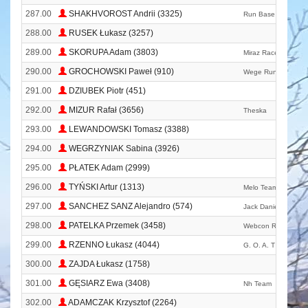
287.00
SHAKHVOROST Andrii (3325)
Run Base Kyiv
288.00
RUSEK Łukasz (3257)
289.00
SKORUPA Adam (3803)
Miraz Race Team
290.00
GROCHOWSKI Paweł (910)
Wege Runner
291.00
DZIUBEK Piotr (451)
292.00
MIZUR Rafał (3656)
Theska
293.00
LEWANDOWSKI Tomasz (3388)
294.00
WEGRZYNIAK Sabina (3926)
295.00
PŁATEK Adam (2999)
296.00
TYŃSKI Artur (1313)
Melo Team
297.00
SANCHEZ SANZ Alejandro (574)
Jack Daniels Is Wort
298.00
PATELKA Przemek (3458)
Webcon Runners
299.00
RZENNO Łukasz (4044)
G. O. A. T Team Mic
300.00
ZAJDA Łukasz (1758)
301.00
GĘSIARZ Ewa (3408)
Nh Team
302.00
ADAMCZAK Krzysztof (2264)