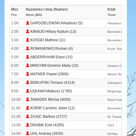
Msc
Nazwisko i imię (Numer)
Klub
Pos
Name (Bib)
Team
1.00
GARDZIELEWSKI Arkadiusz (5)
Arkadiusz Gardziel
2.00
KIMAIJO Hillary Kiptum (13)
Benedek-team
3.00
KOSGEI Mathew (11)
Benedek-team
4.00
ROMANENKO Roman (4)
Kuzin Team
5.00
ABDERRAHIM Elasri (15)
6.00
MWSYIMI Dominic Maily (10)
Zawisza Club
7.00
MATNER Paweł (2906)
Matner Running Tea
8.00
BISKUPSKI Tomasz (4114)
Zabiegani W Kielca
9.00
ŁĘKAWA Mateusz (1780)
Blogbiegowy. Pl
10.00
ŚWIADEK Michał (4650)
6bpd Kraków
11.00
KORIR Caroline Jebel (12)
Benedek-team
12.00
ZAJĄC Bartosz (3727)
Bz Training System
13.00
DRABIK Emil (4285)
Ol13
14.00
UHL Andrzej (3930)
Dotfizjo