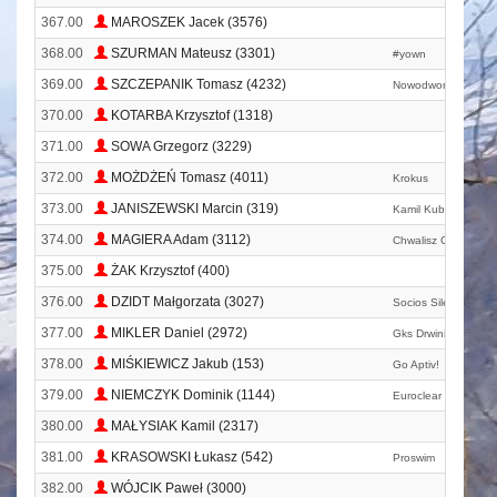
367.00
MAROSZEK Jacek (3576)
368.00
SZURMAN Mateusz (3301)
#yown
369.00
SZCZEPANIK Tomasz (4232)
Nowodworekgo
370.00
KOTARBA Krzysztof (1318)
371.00
SOWA Grzegorz (3229)
372.00
MOŻDŻEŃ Tomasz (4011)
Krokus
373.00
JANISZEWSKI Marcin (319)
Kamil Kubus I Tata
374.00
MAGIERA Adam (3112)
Chwalisz Czy Nie Ch
375.00
ŻAK Krzysztof (400)
376.00
DZIDT Małgorzata (3027)
Socios Silesia
377.00
MIKLER Daniel (2972)
Gks Drwinia
378.00
MIŚKIEWICZ Jakub (153)
Go Aptiv!
379.00
NIEMCZYK Dominik (1144)
Euroclear Running 
380.00
MAŁYSIAK Kamil (2317)
381.00
KRASOWSKI Łukasz (542)
Proswim
382.00
WÓJCIK Paweł (3000)