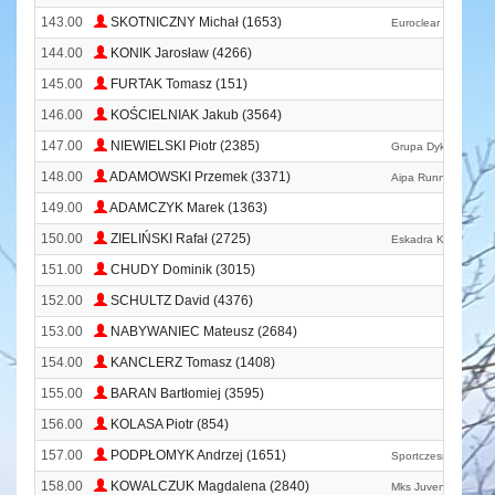
143.00
SKOTNICZNY Michał (1653)
Euroclear Running 
144.00
KONIK Jarosław (4266)
145.00
FURTAK Tomasz (151)
146.00
KOŚCIELNIAK Jakub (3564)
147.00
NIEWIELSKI Piotr (2385)
Grupa Dyktator
148.00
ADAMOWSKI Przemek (3371)
Aipa Running Team
149.00
ADAMCZYK Marek (1363)
150.00
ZIELIŃSKI Rafał (2725)
Eskadra Kraków
151.00
CHUDY Dominik (3015)
152.00
SCHULTZ David (4376)
153.00
NABYWANIEC Mateusz (2684)
154.00
KANCLERZ Tomasz (1408)
155.00
BARAN Bartłomiej (3595)
156.00
KOLASA Piotr (854)
157.00
PODPŁOMYK Andrzej (1651)
Sportczesna
158.00
KOWALCZUK Magdalena (2840)
Mks Juvenia