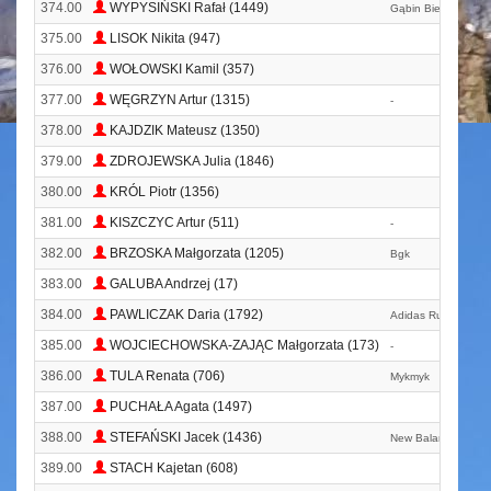
374.00
WYPYSIŃSKI Rafał (1449)
Gąbin Biega
375.00
LISOK Nikita (947)
376.00
WOŁOWSKI Kamil (357)
377.00
WĘGRZYN Artur (1315)
-
378.00
KAJDZIK Mateusz (1350)
379.00
ZDROJEWSKA Julia (1846)
380.00
KRÓL Piotr (1356)
381.00
KISZCZYC Artur (511)
-
382.00
BRZOSKA Małgorzata (1205)
Bgk
383.00
GALUBA Andrzej (17)
384.00
PAWLICZAK Daria (1792)
Adidas Runners Wa
385.00
WOJCIECHOWSKA-ZAJĄC Małgorzata (173)
-
386.00
TULA Renata (706)
Mykmyk
387.00
PUCHAŁA Agata (1497)
388.00
STEFAŃSKI Jacek (1436)
New Balance Eska
389.00
STACH Kajetan (608)