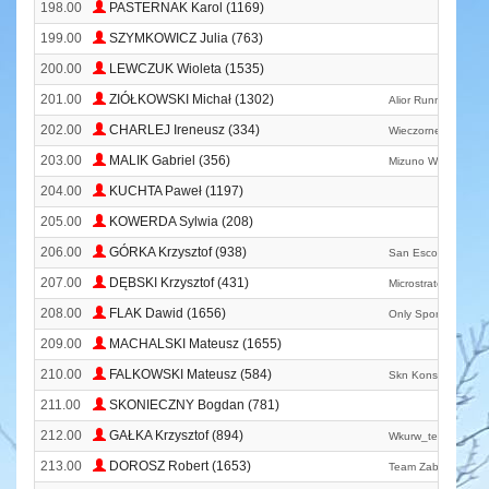
198.00
PASTERNAK Karol (1169)
199.00
SZYMKOWICZ Julia (763)
200.00
LEWCZUK Wioleta (1535)
201.00
ZIÓŁKOWSKI Michał (1302)
Alior Running Team
202.00
CHARLEJ Ireneusz (334)
Wieczorne Bieganie
203.00
MALIK Gabriel (356)
Mizuno Warsaw Ru
204.00
KUCHTA Paweł (1197)
205.00
KOWERDA Sylwia (208)
206.00
GÓRKA Krzysztof (938)
San Escobar
207.00
DĘBSKI Krzysztof (431)
Microstrategy
208.00
FLAK Dawid (1656)
Only Sport
209.00
MACHALSKI Mateusz (1655)
210.00
FALKOWSKI Mateusz (584)
Skn Konsultingu
211.00
SKONIECZNY Bogdan (781)
212.00
GAŁKA Krzysztof (894)
Wkurw_team
213.00
DOROSZ Robert (1653)
Team Zabieganedni