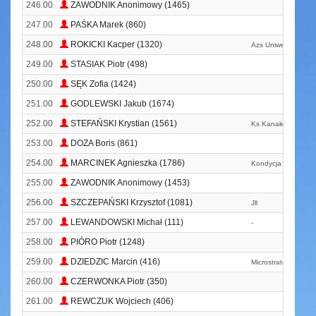
246.00
ZAWODNIK Anonimowy (1465)
247.00
PAŚKA Marek (860)
248.00
ROKICKI Kacper (1320)
Azs Uniwersytet Wa
249.00
STASIAK Piotr (498)
250.00
SĘK Zofia (1424)
251.00
GODLEWSKI Jakub (1674)
252.00
STEFAŃSKI Krystian (1561)
Ks Kanałek
253.00
DOZA Boris (861)
254.00
MARCINEK Agnieszka (1786)
Kondycja
255.00
ZAWODNIK Anonimowy (1453)
256.00
SZCZEPAŃSKI Krzysztof (1081)
Jll
257.00
LEWANDOWSKI Michał (111)
-
258.00
PIÓRO Piotr (1248)
259.00
DZIEDZIC Marcin (416)
Microstrategy
260.00
CZERWONKA Piotr (350)
261.00
REWCZUK Wojciech (406)