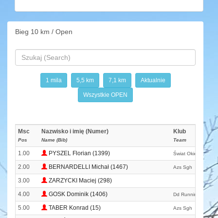
Bieg 10 km / Open
1 mila
5,5 km
7,1 km
Aktualnie
Wszystkie OPEN
Msc
Nazwisko i imię (Numer)
Klub
Pos
Name (Bib)
Team
1.00
PYSZEL Florian (1399)
Świat Okiem Biega
2.00
BERNARDELLI Michał (1467)
Azs Sgh
3.00
ZARZYCKI Maciej (298)
4.00
GOSK Dominik (1406)
Dd Running Team
5.00
TABER Konrad (15)
Azs Sgh