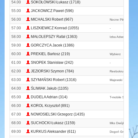
54.00
SOKOŁOWSKI Łukasz (1718)
55.00
JACKOWICZ Paweł (596)
56.00
MICHALSKI Robert (967)
Nocne Piłowanie Agr
57.00
LISZKIEWICZ Konrad (1055)
-
58.00
MAŁOLEPSZY Rafał (1363)
Izba Adwokacka W 
59.00
GORCZYCA Jacek (1386)
60.00
PREKIEL Bartosz (219)
Wybierz
61.00
SNOPEK Stanisław (242)
-
62.00
JEZIORSKI Szymon (784)
Reebokruncrew Ldz
63.00
SZYMAŃSKI Robert (1316)
Majewski Team Wys
64.00
ŚLIWIAK Jakub (1105)
65.00
DUDELA Adrian (314)
T-mobile Sport Te
66.00
KOROL Krzysztof (891)
67.00
NOWOSIELSKI Grzegorz (1435)
68.00
SUCHOCKI Łukasz (1159)
Mks Dwójka` Warsz
69.00
KURKUS Aleksander (611)
Dogoń Grodzisk Ma