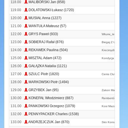
118.00
MALIBORSKI Jan (858)
119.00
DOLATOWSKI Łukasz (1720)
120.00
MUSIAŁ Anna (1227)
121.00
WANTUŁA Mateusz (57)
122.00
GRYS Paweł (933)
Wkurw_team
123.00
SOBIERAJ Rafał (876)
Biegaj Z Ursusem
124.00
REKAWEK Paulina (504)
Krecimydlateosia
125.00
MISZTAL Adam (472)
Kondycja
126.00
GAŁĄZKA Natalia (1121)
127.00
SZULC Piotr (1820)
Cems Club
128.00
MARKOWSKI Piotr (1494)
129.00
GRZYBEK Jan (95)
Zakon Marii
130.00
KONEFAŁ Włodzimierz (887)
Rembertów Team
131.00
PANKOWSKI Grzegorz (1079)
Kosi Mazaki Team
132.00
PENNYPACKER Charles (1538)
133.00
ANDRZEJCZUK Jan (870)
Skn Konsultingu