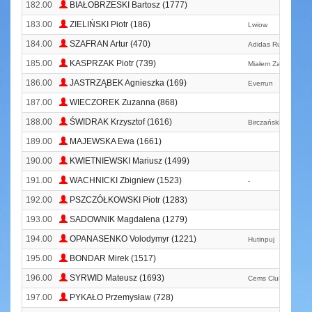
182.00
BIAŁOBRZESKI Bartosz (1777)
183.00
ZIELIŃSKI Piotr (186)
Lwiow
184.00
SZAFRAN Artur (470)
Adidas Runners Wa
185.00
KASPRZAK Piotr (739)
Miałem Za Małe But
186.00
JASTRZĄBEK Agnieszka (169)
Everrun
187.00
WIECZOREK Zuzanna (868)
188.00
ŚWIDRAK Krzysztof (1616)
Birczańskie Łotry
189.00
MAJEWSKA Ewa (1661)
190.00
KWIETNIEWSKI Mariusz (1499)
191.00
WACHNICKI Zbigniew (1523)
-
192.00
PSZCZÓŁKOWSKI Piotr (1283)
193.00
SADOWNIK Magdalena (1279)
194.00
OPANASENKO Volodymyr (1221)
Hutinpuj
195.00
BONDAR Mirek (1517)
196.00
SYRWID Mateusz (1693)
Cems Club Warsaw
197.00
PYKAŁO Przemysław (728)