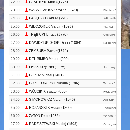
22.00
GLAPIŃSKI Maks (1226)
23.00
WAŚNIEWSKA Karolina (1579)
Biegiem Radom
24.00
ŁABĘDZKI Konrad (798)
Adidas Runners Wa
25.00
WIECZOREK Marcin (1598)
Wanda Panfil Team
26.00
TRĘBICKI Ignacy (1770)
Oks Skra Warszawa
27.00
DAWIDZIUK-GOSK Diana (1804)
Dd Running Team
28.00
ZEMBURA Paweł (1861)
29.00
DEL BIMBO Matteo (909)
-
30.00
LISAK Krzysztof (1775)
Xs Energy
31.00
GÓŹDŹ Michał (1401)
32.00
GRZEGORCZYK Natalia (1796)
Wanda Panfil Team
33.00
WÓJCIK Krzysztof (865)
Roadbike
34.00
STACHOWICZ Marcin (1040)
Azs Sgh
35.00
RÓŻAŃSKI Krystian (1860)
Team Kopeć
36.00
ZATOŃ Piotr (1532)
Wanda Panfil Team
37.00
RADZISZEWSKI Maciej (1503)
Zabiegany Wołomin