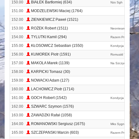
150.00
BIAŁEK Bartłomiej (634)
Nzs Sgh
151.00
MODZELEWSKI Maciej (1764)
152.00
ZIENKIEWICZ Paweł (1521)
153.00
ROŻEK Robert (1511)
Neonteam
154.00
TYLUTKI Kamil (294)
Razem Przeciwko T
155.00
KŁOSOWICZ Sebastian (1550)
Kondycja
156.00
KUMOREK Piotr (1591)
Romuald Team
157.00
MAKOLA Marek (1139)
Na Szczycie Góry
158.00
KARPICKI Tomasz (30)
159.00
NOWACKI Adam (127)
160.00
LACHOWICZ Piotr (1714)
161.00
GOCH Robert (1542)
Kondycja
162.00
SZWARC Szymon (1576)
163.00
ZAWADZKI Rafał (1058)
164.00
ROMANOWSKI Sergiusz (1675)
Mks Sygnał Chodel
165.00
SZCZEPANSKI Marcin (603)
Razem Przeciwko T