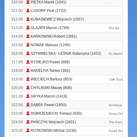
310.00
PIĘTKA Marek (1041)
-
311.00
LUDORF Piotr (1722)
312.00
KUBASIEWICZ Wojciech (1007)
313.00
GLAZER Marcin (1789)
Pko Bp
314.00
KARKOWSKI Robert (1691)
315.00
NOWAK Mariusz (1246)
316.00
SZYNWELSKA - LEŚNIK Katarzyna (1452)
Ks Maków Biega
317.00
RYSIEJKO Paweł (988)
318.00
HADELIYA Tsimur (382)
319.00
WIECIECH Bartosz (853)
Całe Życie W Chleb
320.00
CHYLINSKI Maciej (806)
321.00
GRYKA Marcin (1418)
322.00
DĄBEK Paweł (1850)
Kondycja
323.00
DOBRZENIECKI Tomasz (630)
Cems Club
324.00
PAŃCZYK Wojciech (1801)
The Pańczyx
325.00
RUTKOWSKI Michał (1030)
Karaś Swimming T