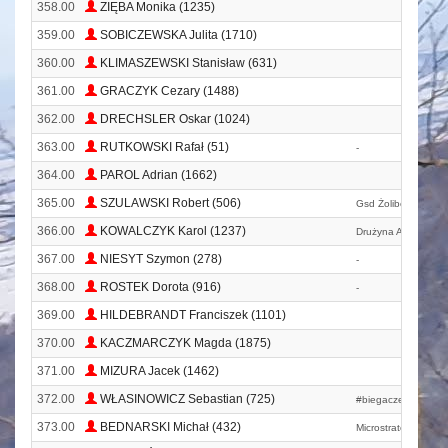
358.00
ZIĘBA Monika (1235)
359.00
SOBICZEWSKA Julita (1710)
360.00
KLIMASZEWSKI Stanisław (631)
361.00
GRACZYK Cezary (1488)
362.00
DRECHSLER Oskar (1024)
363.00
RUTKOWSKI Rafał (51)
-
364.00
PAROL Adrian (1662)
365.00
SZULAWSKI Robert (506)
Gsd Żoliborz.
366.00
KOWALCZYK Karol (1237)
Drużyna Actimela
367.00
NIESYT Szymon (278)
-
368.00
ROSTEK Dorota (916)
-
369.00
HILDEBRANDT Franciszek (1101)
370.00
KACZMARCZYK Magda (1875)
371.00
MIZURA Jacek (1462)
372.00
WŁASINOWICZ Sebastian (725)
#biegacze
373.00
BEDNARSKI Michał (432)
Microstrategy