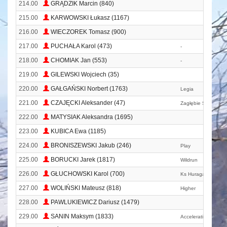
214.00
GRĄDZIK Marcin (840)
215.00
KARWOWSKI Łukasz (1167)
216.00
WIECZOREK Tomasz (900)
217.00
PUCHAŁA Karol (473)
-
218.00
CHOMIAK Jan (553)
-
219.00
GILEWSKI Wojciech (35)
220.00
GAŁGAŃSKI Norbert (1763)
Legia
221.00
CZAJĘCKI Aleksander (47)
Zagłębie Sosnowie
222.00
MATYSIAK Aleksandra (1695)
223.00
KUBICA Ewa (1185)
224.00
BRONISZEWSKI Jakub (246)
Play
225.00
BORUCKI Jarek (1817)
Wildrun
226.00
GŁUCHOWSKI Karol (700)
Ks Huragan Wyśmie
227.00
WOLIŃSKI Mateusz (818)
Higher
228.00
PAWLUKIEWICZ Dariusz (1479)
229.00
SANIN Maksym (1833)
Accelerating Polan