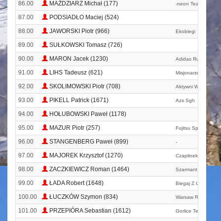
86.00
MAŹDZIARZ Michał (177)
-neon Team
87.00
PODSIADŁO Maciej (524)
88.00
JAWORSKI Piotr (966)
Ekobiegi
89.00
SUŁKOWSKI Tomasz (726)
90.00
MARON Jacek (1230)
Adidas Runners Wa
91.00
LIHS Tadeusz (621)
Misjonarze Klaretyni
92.00
SKOLIMOWSKI Piotr (708)
Aktywni Węgrów
93.00
PIKELL Patrick (1671)
Azs Sgh
94.00
HOŁUBOWSKI Paweł (1178)
95.00
MAZUR Piotr (257)
Fujitsu Sport Wars
96.00
STANGENBERG Paweł (899)
-
97.00
MAJOREK Krzysztof (1270)
Czaplinek
98.00
ZACZKIEWICZ Roman (1464)
Szarmant. Pl
99.00
ŁADA Robert (1648)
Biegaj Z Ursusem
100.00
ŁUCZKÓW Szymon (834)
Warsaw Run Club
101.00
PRZEPIÓRA Sebastian (1612)
Gorlice Team