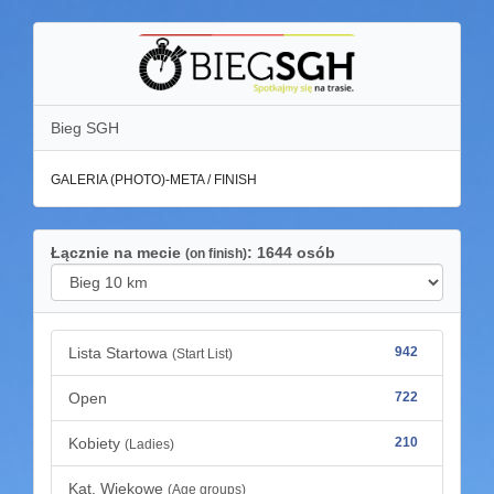
Bieg SGH
GALERIA (PHOTO)-META / FINISH
Łącznie na mecie
: 1644 osób
(on finish)
Lista Startowa
942
(Start List)
Open
722
Kobiety
210
(Ladies)
Kat. Wiekowe
(Age groups)