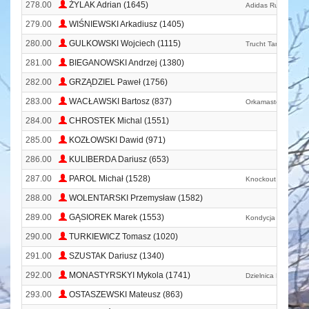
278.00
ŻYLAK Adrian (1645)
Adidas Runners Wa
279.00
WIŚNIEWSKI Arkadiusz (1405)
280.00
GULKOWSKI Wojciech (1115)
Trucht Tarchomin T
281.00
BIEGANOWSKI Andrzej (1380)
282.00
GRZĄDZIEL Paweł (1756)
283.00
WACŁAWSKI Bartosz (837)
Orkamasters Iława
284.00
CHROSTEK Michal (1551)
285.00
KOZŁOWSKI Dawid (971)
286.00
KULIBERDA Dariusz (653)
287.00
PAROL Michał (1528)
Knockout
288.00
WOLENTARSKI Przemysław (1582)
289.00
GĄSIOREK Marek (1553)
Kondycja
290.00
TURKIEWICZ Tomasz (1020)
291.00
SZUSTAK Dariusz (1340)
292.00
MONASTYRSKYI Mykola (1741)
Dzielnica Mokotów
293.00
OSTASZEWSKI Mateusz (863)