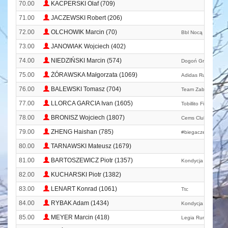
70.00
KACPERSKI Olaf (709)
71.00
JACZEWSKI Robert (206)
72.00
OLCHOWIK Marcin (70)
Bbl Nocą
73.00
JANOWIAK Wojciech (402)
74.00
NIEDZIŃSKI Marcin (574)
Dogoń Grodzisk Ma
75.00
ŻÓRAWSKA Małgorzata (1069)
Adidas Runners Wa
76.00
BALEWSKI Tomasz (704)
Team Zabieganedni
77.00
LLORCA GARCIA Ivan (1605)
Tobillito Fino
78.00
BRONISZ Wojciech (1807)
Cems Club
79.00
ZHENG Haishan (785)
#biegacze
80.00
TARNAWSKI Mateusz (1679)
81.00
BARTOSZEWICZ Piotr (1357)
Kondycja
82.00
KUCHARSKI Piotr (1382)
83.00
LENART Konrad (1061)
Ttc
84.00
RYBAK Adam (1434)
Kondycja
85.00
MEYER Marcin (418)
Legia Run Club