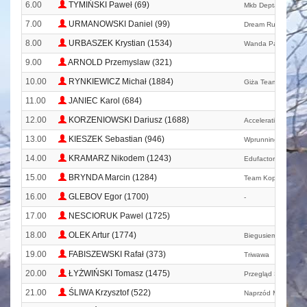
6.00
TYMIŃSKI Paweł (69)
Mkb Deptak
7.00
URMANOWSKI Daniel (99)
Dream Run
8.00
URBASZEK Krystian (1534)
Wanda Panfil Team
9.00
ARNOLD Przemyslaw (321)
10.00
RYNKIEWICZ Michał (1884)
Giża Team
11.00
JANIEC Karol (684)
12.00
KORZENIOWSKI Dariusz (1688)
Accelerating Polan
13.00
KIESZEK Sebastian (946)
Wprunning
14.00
KRAMARZ Nikodem (1243)
Edufactory
15.00
BRYNDA Marcin (1284)
Team Kopeć
16.00
GLEBOV Egor (1700)
-
17.00
NESCIORUK Pawel (1725)
18.00
OLEK Artur (1774)
Biegusiem. Pl
19.00
FABISZEWSKI Rafał (373)
Triwawa
20.00
ŁYŻWIŃSKI Tomasz (1475)
Przegląd Sportowyc
21.00
ŚLIWA Krzysztof (522)
Naprzód Młociny