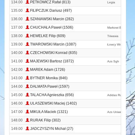
134.00
PETKOWICZ Rafał (813)
Legia
135.00
FILIPCZUK Dariusz (497)
136.00
SZANIAWSKI Marcin (282)
137.00
CHUCHAŁA Paweł (1506)
Markowi Biegacze
138.00
HEWELKE Filip (609)
Triwawa
139.00
TWAROWSKI Marcin (1087)
Łowcy Wrażeń
140.00
CZECHOWSKI Konrad (835)
141.00
MAJEWSKI Bartosz (1872)
Azs Sgh
142.00
MAREK Adam (1726)
143.00
BYTNER Monika (846)
144.00
DALMATA Paweł (1597)
145.00
TALACHA Agnieszka (656)
Adidas Runners Wa
146.00
ULASZEWSKI Maciej (1402)
147.00
MIKUŁA Maciek (1321)
Azs Uniwersytet Wa
148.00
RURAK Filip (302)
149.00
JADCZYSZYN Michał (27)