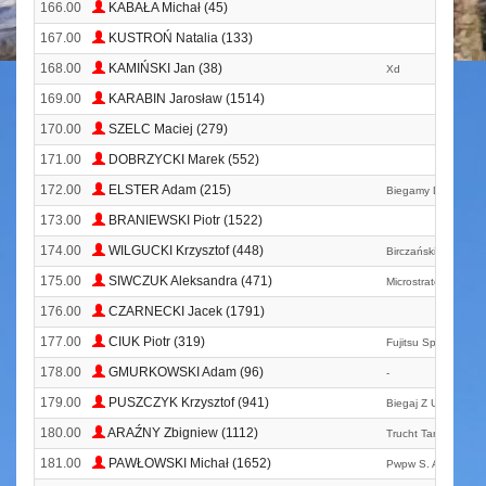
166.00
KABAŁA Michał (45)
167.00
KUSTROŃ Natalia (133)
168.00
KAMIŃSKI Jan (38)
Xd
169.00
KARABIN Jarosław (1514)
170.00
SZELC Maciej (279)
171.00
DOBRZYCKI Marek (552)
172.00
ELSTER Adam (215)
Biegamy Dla Zdrowi
173.00
BRANIEWSKI Piotr (1522)
174.00
WILGUCKI Krzysztof (448)
Birczańskie Łotry
175.00
SIWCZUK Aleksandra (471)
Microstrategy
176.00
CZARNECKI Jacek (1791)
177.00
CIUK Piotr (319)
Fujitsu Sport Wars
178.00
GMURKOWSKI Adam (96)
-
179.00
PUSZCZYK Krzysztof (941)
Biegaj Z Ursusem
180.00
ARAŹNY Zbigniew (1112)
Trucht Tarchomin T
181.00
PAWŁOWSKI Michał (1652)
Pwpw S. A.