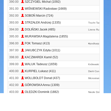
390.00
SZCZYGIEL Michal (1092)
391.00
WIŚNIEWSKI Radosław (1669)
392.00
SOBOŃ Marcin (724)
393.00
STRZAŁEK Andrzej (1335)
Trucht Tarchomin T
394.00
DOLIŃSKI Jacek (485)
Lirene Running Te
395.00
MURAWSKA Magdalena (1855)
396.00
FOK Tomasz (413)
#podkarpacki_dzik
397.00
JAKUBCZYK Edyta (1011)
398.00
KACZMAREK Kamil (52)
399.00
WALUK Tadeusz (1659)
Królewski Klub Bie
400.00
KURPIEL Łukasz (411)
Diehl Controls Run
401.00
WOLLBOLDT Donat (437)
Microstrategy
402.00
GÓROWSKA Anna (1309)
403.00
OLĘDZKI Dominik (1882)
Niezłe Dziki
404.00
NABIT Damian (696)
405.00
PRZYSTAŚ Adam (984)