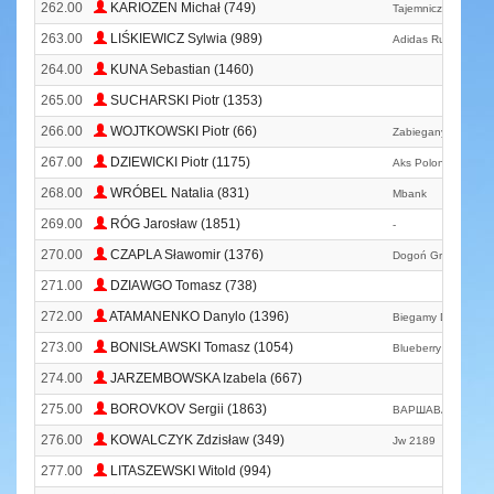
262.00
KARIOZEN Michał (749)
Tajemniczy Don Ped
263.00
LIŚKIEWICZ Sylwia (989)
Adidas Runners Wa
264.00
KUNA Sebastian (1460)
265.00
SUCHARSKI Piotr (1353)
266.00
WOJTKOWSKI Piotr (66)
Zabiegany Wołomin
267.00
DZIEWICKI Piotr (1175)
Aks Polonia Warsz
268.00
WRÓBEL Natalia (831)
Mbank
269.00
RÓG Jarosław (1851)
-
270.00
CZAPLA Sławomir (1376)
Dogoń Grodzisk Ma
271.00
DZIAWGO Tomasz (738)
272.00
ATAMANENKO Danylo (1396)
Biegamy Dla Zdrowi
273.00
BONISŁAWSKI Tomasz (1054)
Blueberry Healh & D
274.00
JARZEMBOWSKA Izabela (667)
275.00
BOROVKOV Sergii (1863)
ВАРШАВА
276.00
KOWALCZYK Zdzisław (349)
Jw 2189
277.00
LITASZEWSKI Witold (994)