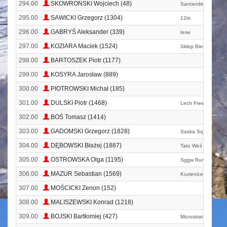
294.00
SKOWROŃSKI Wojciech (48)
Santander Runners
295.00
SAWICKI Grzegorz (1304)
12tri
296.00
GABRYŚ Aleksander (339)
Iese
297.00
KOZIARA Maciek (1524)
Sklep Biegacza Ru
298.00
BARTOSZEK Piotr (1177)
299.00
KOSYRA Jarosław (889)
300.00
PIOTROWSKI Michał (185)
301.00
DULSKI Piotr (1468)
Lech Free
302.00
BOŚ Tomasz (1414)
303.00
GADOMSKI Grzegorz (1828)
Saska Squad
304.00
DĘBOWSKI Błażej (1887)
Tato Weź Sie
305.00
OSTROWSKA Olga (1195)
Sggw Runners
306.00
MAZUR Sebastian (1569)
Kozienice!!!!
307.00
MOŚCICKI Zenon (152)
308.00
MALISZEWSKI Konrad (1218)
309.00
BOJSKI Bartłomiej (427)
Microstrategy