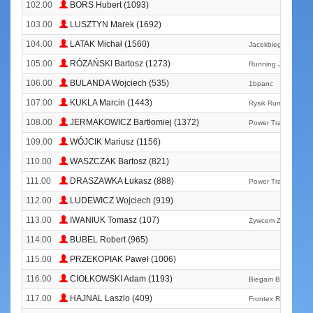
102.00
BORS Hubert (1093)
103.00
LUSZTYN Marek (1692)
104.00
LATAK Michał (1560)
Jacekbiega Runnin
105.00
RÓŻAŃSKI Bartosz (1273)
Running Jars
106.00
BULANDA Wojciech (535)
1bpanc
107.00
KUKLA Marcin (1443)
Rysik Runners
108.00
JERMAKOWICZ Bartłomiej (1372)
Power Training
109.00
WÓJCIK Mariusz (1156)
110.00
WASZCZAK Bartosz (821)
111.00
DRASZAWKA Łukasz (888)
Power Training
112.00
LUDEWICZ Wojciech (919)
113.00
IWANIUK Tomasz (107)
Żywcem Zabiegani
114.00
BUBEL Robert (965)
115.00
PRZEKOPIAK Paweł (1006)
116.00
CIOŁKOWSKI Adam (1193)
Biegam Bo Muszę
117.00
HAJNAL Laszlo (409)
Frontex Running Cl