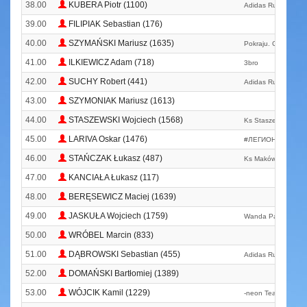
38.00
KUBERA Piotr (1100)
Adidas Runners Wa
39.00
FILIPIAK Sebastian (176)
40.00
SZYMAŃSKI Mariusz (1635)
Pokraju. Com. Pl
41.00
ILKIEWICZ Adam (718)
3bro
42.00
SUCHY Robert (441)
Adidas Runners Wa
43.00
SZYMONIAK Mariusz (1613)
44.00
STASZEWSKI Wojciech (1568)
Ks Staszewscy
45.00
LARIVA Oskar (1476)
#ЛЕГИОНПСИХОП
46.00
STAŃCZAK Łukasz (487)
Ks Maków Biega
47.00
KANCIAŁA Łukasz (117)
48.00
BERĘSEWICZ Maciej (1639)
49.00
JASKUŁA Wojciech (1759)
Wanda Panfil Team
50.00
WRÓBEL Marcin (833)
51.00
DĄBROWSKI Sebastian (455)
Adidas Runners Wa
52.00
DOMAŃSKI Bartłomiej (1389)
53.00
WÓJCIK Kamil (1229)
-neon Team