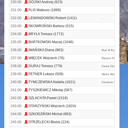
230.00
GÓJSKI Andrzej (623)
231.00
FLIS Mateusz (1899)
232.00
LEWANDOWSKI Robert (1411)
-
233.00
SKOWROŃSKI Bartosz (515)
234.00
BRYŁA Tomasz (1772)
235.00
BARTKOWSKI Maciej (1046)
236.00
IWAŃSKA Diana (963)
Run N Fun
237.00
WIĘCEK Wojciech (76)
Razem Przeciwko T
238.00
DURAJ Tomasz (779)
Cems Club
239.00
FETNER Łukasz (509)
Metro Warszawskie
240.00
TYMCZEWSKA Natalia (1621)
Centrum Terapii Dia
241.00
TYSZKIEWICZ Mikołaj (587)
242.00
SZLACHTA Paweł (1518)
243.00
STARZYŃSKI Wojciech (1824)
244.00
SZKODZIŃSKI Michał (883)
245.00
STRZELECKI Błażej (224)