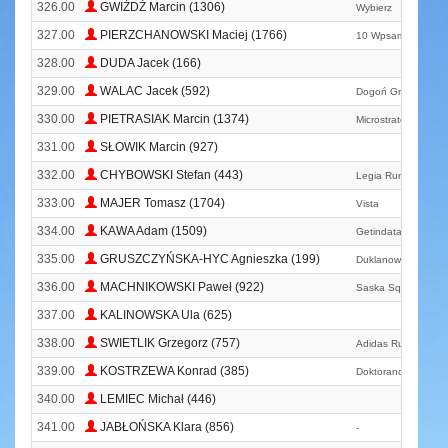
326.00
GWIŻDŻ Marcin (1306)
Wybierz
327.00
PIERZCHANOWSKI Maciej (1766)
10 Wpsam
328.00
DUDA Jacek (166)
329.00
WALAC Jacek (592)
Dogoń Grodzisk Ma
330.00
PIETRASIAK Marcin (1374)
Microstrategy
331.00
SŁOWIK Marcin (927)
332.00
CHYBOWSKI Stefan (443)
Legia Run Club
333.00
MAJER Tomasz (1704)
Vista
334.00
KAWA Adam (1509)
Getindata
335.00
GRUSZCZYŃSKA-HYC Agnieszka (199)
Duklanowski Team
336.00
MACHNIKOWSKI Paweł (922)
Saska Squad
337.00
KALINOWSKA Ula (625)
338.00
SWIETLIK Grzegorz (757)
Adidas Runners Wa
339.00
KOSTRZEWA Konrad (385)
Doktoranci
340.00
LEMIEC Michał (446)
341.00
JABŁOŃSKA Klara (856)
-