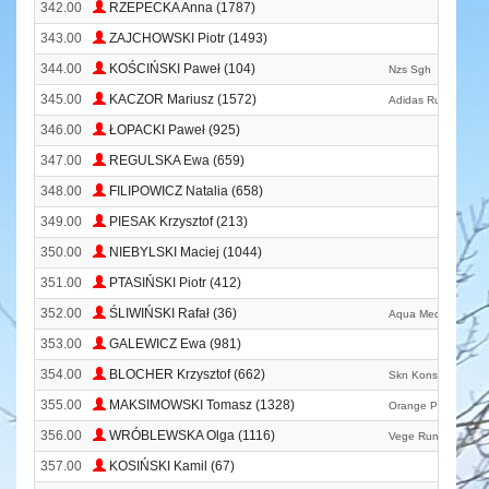
342.00
RZEPECKA Anna (1787)
343.00
ZAJCHOWSKI Piotr (1493)
344.00
KOŚCIŃSKI Paweł (104)
Nzs Sgh
345.00
KACZOR Mariusz (1572)
Adidas Runners Wa
346.00
ŁOPACKI Paweł (925)
347.00
REGULSKA Ewa (659)
348.00
FILIPOWICZ Natalia (658)
349.00
PIESAK Krzysztof (213)
350.00
NIEBYLSKI Maciej (1044)
351.00
PTASIŃSKI Piotr (412)
352.00
ŚLIWIŃSKI Rafał (36)
Aqua Med Kielce
353.00
GALEWICZ Ewa (981)
354.00
BLOCHER Krzysztof (662)
Skn Konsultingu
355.00
MAKSIMOWSKI Tomasz (1328)
Orange Polska
356.00
WRÓBLEWSKA Olga (1116)
Vege Runners
357.00
KOSIŃSKI Kamil (67)