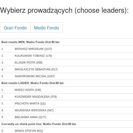
Wybierz prowadzących (choose leaders):
Gran Fondo
Medio Fondo
Best results MEN: Medio Fondo Dist:80 km
1
BIENIASZ MIROSŁAW (1137)
2
KULIKOWSKI TOBIASZ (176)
3
ELJASIK PIOTR (938)
4
MIKOLAJCZYK SEBASTIAN (617)
5
GĄSIOROWSKI MICHAŁ (1167)
Best results LADIES: Medio Fondo Dist:80 km
1
MADEJ AGATA (106)
2
KUSZMIDER MAGDALENA (579)
3
PIECHOTA MARTA (111)
4
MAJEWSKA WERONIKA (547)
5
BIELINSKA ANNA (1177)
Currently on check point line: Medio Fondo Dist:80 km
0
MINDA STEFAN (631)