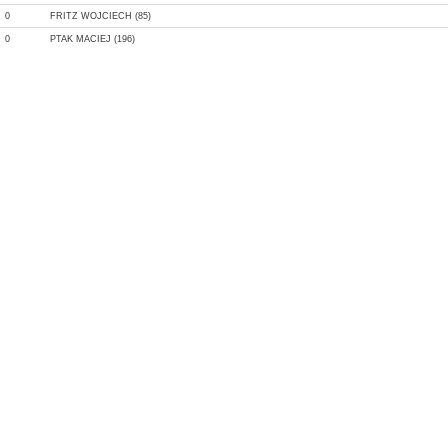
0
FRITZ WOJCIECH (85)
0
PTAK MACIEJ (196)