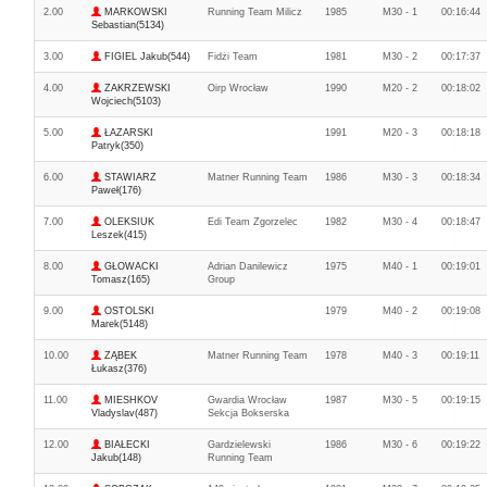
2.00
MARKOWSKI
Running Team Milicz
1985
M30 - 1
00:16:44
Sebastian(5134)
3.00
FIGIEL Jakub(544)
Fidżi Team
1981
M30 - 2
00:17:37
4.00
ZAKRZEWSKI
Oirp Wrocław
1990
M20 - 2
00:18:02
Wojciech(5103)
5.00
ŁAZARSKI
1991
M20 - 3
00:18:18
Patryk(350)
6.00
STAWIARZ
Matner Running Team
1986
M30 - 3
00:18:34
Paweł(176)
7.00
OLEKSIUK
Edi Team Zgorzelec
1982
M30 - 4
00:18:47
Leszek(415)
8.00
GŁOWACKI
Adrian Danilewicz
1975
M40 - 1
00:19:01
Tomasz(165)
Group
9.00
OSTOLSKI
1979
M40 - 2
00:19:08
Marek(5148)
10.00
ZĄBEK
Matner Running Team
1978
M40 - 3
00:19:11
Łukasz(376)
11.00
MIESHKOV
Gwardia Wrocław
1987
M30 - 5
00:19:15
Vladyslav(487)
Sekcja Bokserska
12.00
BIAŁECKI
Gardzielewski
1986
M30 - 6
00:19:22
Jakub(148)
Running Team