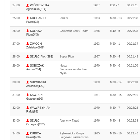
24.00
WIŚNIEWSKA
1987
K30 - 4
00:21:11
Agnieszka(214)
25.00
KOCHANIEC
Parker
1983
M30 - 13
00:21:33
Paweł(32)
26.00
KOLAWA
Carrefour Borek Team
1976
M40 - 5
00:21:33
Piotr(545)
27.00
ZIMOCH
1963
M50 - 1
00:21:37
Zdzisław(369)
28.00
SZULC Piotr(281)
Super Piotr
1997
M20 - 4
00:21:42
29.00
SOBCZAK
Nysa
1970
M40 - 6
00:21:59
Antoni(244)
Biegacrossandactive
Nysa
30.00
SULWIŃSKI
1989
M30 - 14
00:22:01
Jarosław(123)
31.00
KAWECKI
1981
M30 - 15
00:22:19
Grzegorz(95)
32.00
WAWRZYNIAK
1979
M40 - 7
00:22:23
Rafał(82)
33.00
SZULC
Aktywny Tatuś
1976
M40 - 8
00:22:38
Grzegorz(282)
34.00
KUBICA
Ząbkowicka Grupa
1985
M30 - 16
00:22:40
Paweł(489)
Biegowa Frankenstein