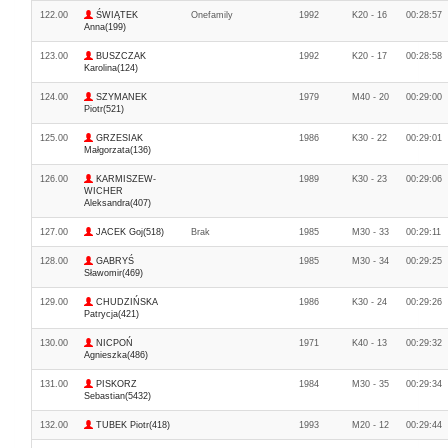
122.00
ŚWIĄTEK
Onefamily
1992
K20 - 16
00:28:57
Anna(199)
123.00
BUSZCZAK
1992
K20 - 17
00:28:58
Karolina(124)
124.00
SZYMANEK
1979
M40 - 20
00:29:00
Piotr(521)
125.00
GRZESIAK
1986
K30 - 22
00:29:01
Małgorzata(136)
126.00
KARMISZEW-
1989
K30 - 23
00:29:06
WICHER
Aleksandra(407)
127.00
JACEK Goj(518)
Brak
1985
M30 - 33
00:29:11
128.00
GABRYŚ
1985
M30 - 34
00:29:25
Sławomir(469)
129.00
CHUDZIŃSKA
1986
K30 - 24
00:29:26
Patrycja(421)
130.00
NICPOŃ
1971
K40 - 13
00:29:32
Agnieszka(486)
131.00
PISKORZ
1984
M30 - 35
00:29:34
Sebastian(5432)
132.00
TUBEK Piotr(418)
1993
M20 - 12
00:29:44