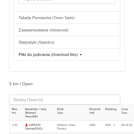
Tabela Pomiarów
(Times Table)
Zaawansowane
(Advanced)
Statystyki
(Statistics)
Pliki do pobrania
(Download files)
5 km / Open
Msc
Nazwisko i imię
Klub
Rocznik
Ranking
Czas
(Numer)
Pos
Team
YoB
Time
Name (Bib)
1.00
JARECKI
Athletics Team
1993
M20 - 1
00:16:20
Damian(5141)
Prusice