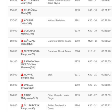
155.00
CHWALCZUK
Tigers Prudnikrunners
1953
M60 - 2
00:31:17
Jerzy(223)
Team Nysa
156.00
CIUPIŃSKA
1978
K40 - 18
00:31:17
Marta(31)
157.00
KOLBUS
Kolbus Rodzinka
1981
K30 - 30
00:31:19
Julita(393)
158.00
ZULONAS
1979
K40 - 19
00:31:19
Monika(354)
159.00
LAŃCZAK
Carrefour Borek Team
1992
M20 - 14
00:31:22
Robert(476)
160.00
NIERZEWSKA
Carrefour Borek Team
2004
K16 - 2
00:31:28
Patrycja(475)
161.00
ZANKOWSKA-
1974
K40 - 20
00:31:35
ISKRZYŃSKA
Marzena(548)
162.00
NOWAK
Brak
1971
K40 - 21
00:31:42
Brygida(353)
163.00
UKLEJA
1992
K20 - 21
00:31:56
Sylwia(5130)
164.00
FIDOR
Sttan Umysłu Lewin
1976
K40 - 22
00:31:59
Małgorzata(510)
Biega
165.00
ŚLUSARCZYK
Adrian Danilewicz
1986
K30 - 31
00:32:12
Patrycja(496)
Group