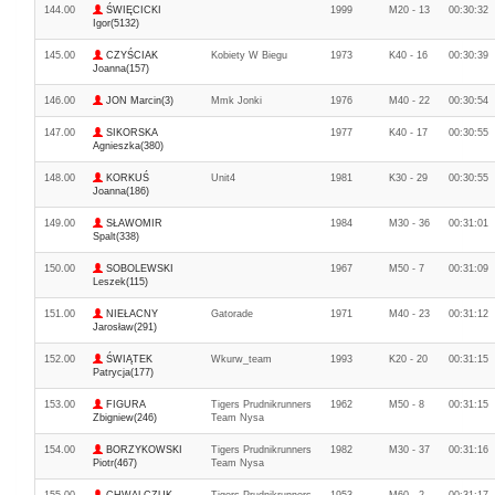
144.00
ŚWIĘCICKI
1999
M20 - 13
00:30:32
Igor(5132)
145.00
CZYŚCIAK
Kobiety W Biegu
1973
K40 - 16
00:30:39
Joanna(157)
146.00
JON Marcin(3)
Mmk Jonki
1976
M40 - 22
00:30:54
147.00
SIKORSKA
1977
K40 - 17
00:30:55
Agnieszka(380)
148.00
KORKUŚ
Unit4
1981
K30 - 29
00:30:55
Joanna(186)
149.00
SŁAWOMIR
1984
M30 - 36
00:31:01
Spalt(338)
150.00
SOBOLEWSKI
1967
M50 - 7
00:31:09
Leszek(115)
151.00
NIEŁACNY
Gatorade
1971
M40 - 23
00:31:12
Jarosław(291)
152.00
ŚWIĄTEK
Wkurw_team
1993
K20 - 20
00:31:15
Patrycja(177)
153.00
FIGURA
Tigers Prudnikrunners
1962
M50 - 8
00:31:15
Zbigniew(246)
Team Nysa
154.00
BORZYKOWSKI
Tigers Prudnikrunners
1982
M30 - 37
00:31:16
Piotr(467)
Team Nysa