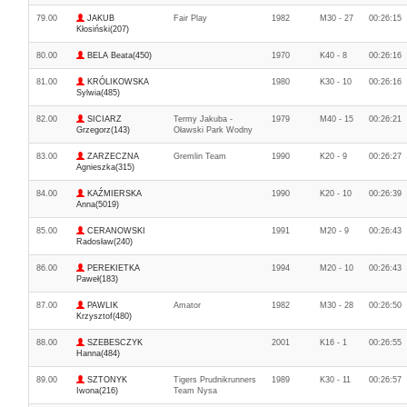
79.00
JAKUB
Fair Play
1982
M30 - 27
00:26:15
Kłosiński(207)
80.00
BELA Beata(450)
1970
K40 - 8
00:26:16
81.00
KRÓLIKOWSKA
1980
K30 - 10
00:26:16
Sylwia(485)
82.00
SICIARZ
Termy Jakuba -
1979
M40 - 15
00:26:21
Grzegorz(143)
Oławski Park Wodny
83.00
ZARZECZNA
Gremlin Team
1990
K20 - 9
00:26:27
Agnieszka(315)
84.00
KAŹMIERSKA
1990
K20 - 10
00:26:39
Anna(5019)
85.00
CERANOWSKI
1991
M20 - 9
00:26:43
Radosław(240)
86.00
PEREKIETKA
1994
M20 - 10
00:26:43
Paweł(183)
87.00
PAWLIK
Amator
1982
M30 - 28
00:26:50
Krzysztof(480)
88.00
SZEBESCZYK
2001
K16 - 1
00:26:55
Hanna(484)
89.00
SZTONYK
Tigers Prudnikrunners
1989
K30 - 11
00:26:57
Iwona(216)
Team Nysa