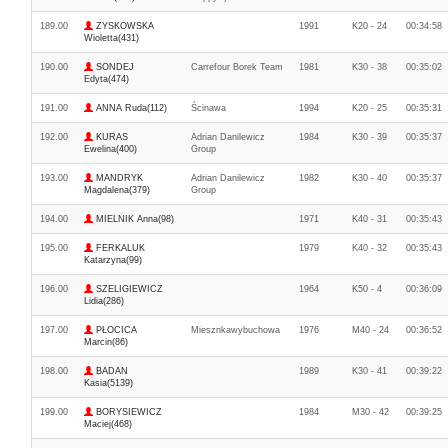
189.00
ZYSKOWSKA
1991
K20 - 24
00:34:58
Wioletta(431)
190.00
SONDEJ
Carrefour Borek Team
1981
K30 - 38
00:35:02
Edyta(474)
191.00
ANNA Ruda(112)
Ścinawa
1994
K20 - 25
00:35:31
192.00
KURAS
Adrian Danilewicz
1984
K30 - 39
00:35:37
Ewelina(400)
Group
193.00
MANDRYK
Adrian Danilewicz
1982
K30 - 40
00:35:37
Magdalena(379)
Group
194.00
MIELNIK Anna(98)
1971
K40 - 31
00:35:43
195.00
FERKALUK
1979
K40 - 32
00:35:43
Katarzyna(99)
196.00
SZELIGIEWICZ
1964
K50 - 4
00:36:09
Lidia(286)
197.00
PŁOCICA
Miesznkawybuchowa
1976
M40 - 24
00:36:52
Marcin(86)
198.00
BADAN
1989
K30 - 41
00:39:22
Kasia(5139)
199.00
BORYSIEWICZ
1984
M30 - 42
00:39:25
Maciej(468)