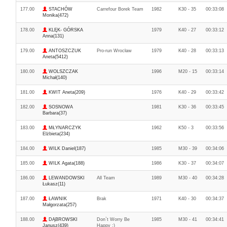
177.00
STACHÓW
Carrefour Borek Team
1982
K30 - 35
00:33:08
Monika(472)
178.00
KLĘK- GÓRSKA
1979
K40 - 27
00:33:12
Anna(131)
179.00
ANTOSZCZUK
Pro-run Wrocław
1979
K40 - 28
00:33:13
Aneta(5412)
180.00
WOLSZCZAK
1996
M20 - 15
00:33:14
Michał(140)
181.00
KWIT Aneta(209)
1976
K40 - 29
00:33:42
182.00
SOSNOWA
1981
K30 - 36
00:33:45
Barbara(37)
183.00
MŁYNARCZYK
1962
K50 - 3
00:33:56
Elżbieta(234)
184.00
WILK Daniel(187)
1985
M30 - 39
00:34:06
185.00
WILK Agata(188)
1986
K30 - 37
00:34:07
186.00
LEWANDOWSKI
All Team
1989
M30 - 40
00:34:28
Łukasz(11)
187.00
ŁAWNIK
Brak
1971
K40 - 30
00:34:37
Małgorzata(257)
188.00
DĄBROWSKI
Don`t Worry Be
1985
M30 - 41
00:34:41
Janusz(439)
Happy :)