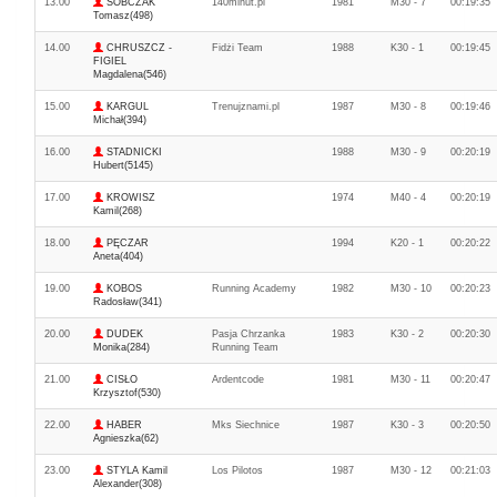
13.00
SOBCZAK
140minut.pl
1981
M30 - 7
00:19:35
Tomasz(498)
14.00
CHRUSZCZ -
Fidżi Team
1988
K30 - 1
00:19:45
FIGIEL
Magdalena(546)
15.00
KARGUL
Trenujznami.pl
1987
M30 - 8
00:19:46
Michał(394)
16.00
STADNICKI
1988
M30 - 9
00:20:19
Hubert(5145)
17.00
KROWISZ
1974
M40 - 4
00:20:19
Kamil(268)
18.00
PĘCZAR
1994
K20 - 1
00:20:22
Aneta(404)
19.00
KOBOS
Running Academy
1982
M30 - 10
00:20:23
Radosław(341)
20.00
DUDEK
Pasja Chrzanka
1983
K30 - 2
00:20:30
Monika(284)
Running Team
21.00
CISŁO
Ardentcode
1981
M30 - 11
00:20:47
Krzysztof(530)
22.00
HABER
Mks Siechnice
1987
K30 - 3
00:20:50
Agnieszka(62)
23.00
STYLA Kamil
Los Pilotos
1987
M30 - 12
00:21:03
Alexander(308)