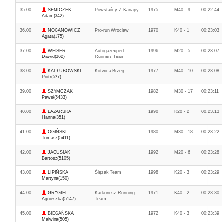
35.00
SEMICZEK
Powstańcy Z Kanapy
1975
M40 - 9
00:22:44
Adam(342)
36.00
NOGANOWICZ
Pro-run Wrocław
1970
K40 - 1
00:23:03
Agata(175)
37.00
WEISER
Autogazexpert
1996
M20 - 5
00:23:07
Dawid(362)
Runners Team
38.00
KADŁUBOWSKI
Kotwica Brzeg
1977
M40 - 10
00:23:08
Piotr(527)
39.00
SZYMCZAK
1982
M30 - 17
00:23:11
Paweł(5433)
40.00
ŁAZARSKA
1990
K20 - 2
00:23:13
Hanna(351)
41.00
OGIŃSKI
1980
M30 - 18
00:23:22
Tomasz(5411)
42.00
JAGUSIAK
1992
M20 - 6
00:23:28
Bartosz(5105)
43.00
LIPIŃSKA
Ślęzak Team
1998
K20 - 3
00:23:29
Martyna(150)
44.00
GRYGIEL
Karkonosz Running
1971
K40 - 2
00:23:30
Agnieszka(5147)
Team
45.00
BIEGAŃSKA
1972
K40 - 3
00:23:39
Malwina(505)