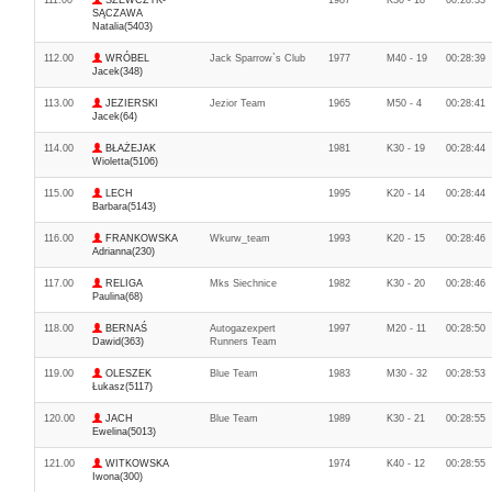
111.00
SZEWCZYK-
1987
K30 - 18
00:28:33
SĄCZAWA
Natalia(5403)
112.00
WRÓBEL
Jack Sparrow`s Club
1977
M40 - 19
00:28:39
Jacek(348)
113.00
JEZIERSKI
Jezior Team
1965
M50 - 4
00:28:41
Jacek(64)
114.00
BŁAŻEJAK
1981
K30 - 19
00:28:44
Wioletta(5106)
115.00
LECH
1995
K20 - 14
00:28:44
Barbara(5143)
116.00
FRANKOWSKA
Wkurw_team
1993
K20 - 15
00:28:46
Adrianna(230)
117.00
RELIGA
Mks Siechnice
1982
K30 - 20
00:28:46
Paulina(68)
118.00
BERNAŚ
Autogazexpert
1997
M20 - 11
00:28:50
Dawid(363)
Runners Team
119.00
OLESZEK
Blue Team
1983
M30 - 32
00:28:53
Łukasz(5117)
120.00
JACH
Blue Team
1989
K30 - 21
00:28:55
Ewelina(5013)
121.00
WITKOWSKA
1974
K40 - 12
00:28:55
Iwona(300)