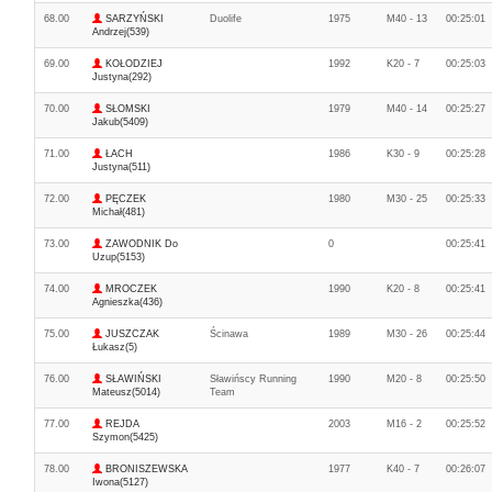
68.00
SARZYŃSKI
Duolife
1975
M40 - 13
00:25:01
Andrzej(539)
69.00
KOŁODZIEJ
1992
K20 - 7
00:25:03
Justyna(292)
70.00
SŁOMSKI
1979
M40 - 14
00:25:27
Jakub(5409)
71.00
ŁACH
1986
K30 - 9
00:25:28
Justyna(511)
72.00
PĘCZEK
1980
M30 - 25
00:25:33
Michał(481)
73.00
ZAWODNIK Do
0
00:25:41
Uzup(5153)
74.00
MROCZEK
1990
K20 - 8
00:25:41
Agnieszka(436)
75.00
JUSZCZAK
Ścinawa
1989
M30 - 26
00:25:44
Łukasz(5)
76.00
SŁAWIŃSKI
Sławińscy Running
1990
M20 - 8
00:25:50
Mateusz(5014)
Team
77.00
REJDA
2003
M16 - 2
00:25:52
Szymon(5425)
78.00
BRONISZEWSKA
1977
K40 - 7
00:26:07
Iwona(5127)