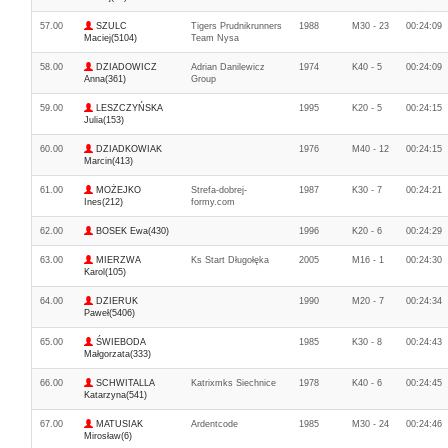
57.00
SZULC
Tigers Prudnikrunners
1988
M30 - 23
00:24:09
Maciej(5104)
Team Nysa
58.00
DZIADOWICZ
Adrian Danilewicz
1974
K40 - 5
00:24:09
Anna(361)
Group
59.00
LESZCZYŃSKA
1995
K20 - 5
00:24:15
Julia(153)
60.00
DZIADKOWIAK
1976
M40 - 12
00:24:15
Marcin(413)
61.00
MOŻEJKO
Strefa-dobrej-
1987
K30 - 7
00:24:21
Ines(212)
formy.com
62.00
BOSEK Ewa(430)
1996
K20 - 6
00:24:29
63.00
MIERZWA
Ks Start Długołęka
2005
M16 - 1
00:24:30
Karol(105)
64.00
DZIERUK
1990
M20 - 7
00:24:34
Paweł(5406)
65.00
ŚWIEBODA
1985
K30 - 8
00:24:43
Małgorzata(333)
66.00
SCHWITALLA
Katrixmks Siechnice
1978
K40 - 6
00:24:45
Katarzyna(541)
67.00
MATUSIAK
Ardentcode
1985
M30 - 24
00:24:46
Mirosław(6)