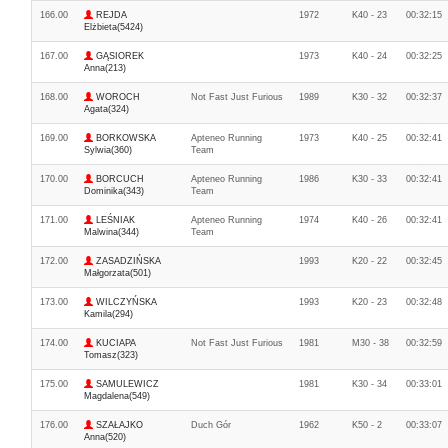
166.00
REJDA
1972
K40 - 23
00:32:15
Elżbieta(5424)
167.00
GĄSIOREK
1973
K40 - 24
00:32:25
Anna(213)
168.00
WOROCH
Not Fast Just Furious
1989
K30 - 32
00:32:37
Agata(324)
169.00
BORKOWSKA
Apteneo Running
1973
K40 - 25
00:32:41
Sylwia(360)
Team
170.00
BORCUCH
Apteneo Running
1986
K30 - 33
00:32:41
Dominika(343)
Team
171.00
LEŚNIAK
Apteneo Running
1974
K40 - 26
00:32:41
Malwina(344)
Team
172.00
ZASADZIŃSKA
1993
K20 - 22
00:32:45
Małgorzata(501)
173.00
WILCZYŃSKA
1993
K20 - 23
00:32:48
Kamila(294)
174.00
KUCIAPA
Not Fast Just Furious
1981
M30 - 38
00:32:59
Tomasz(323)
175.00
SAMULEWICZ
1981
K30 - 34
00:33:01
Magdalena(549)
176.00
SZAŁAJKO
Duch Gór
1962
K50 - 2
00:33:07
Anna(520)