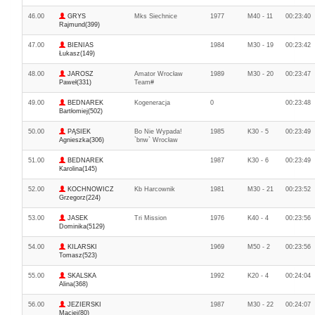
46.00
GRYS
Mks Siechnice
1977
M40 - 11
00:23:40
Rajmund(399)
47.00
BIENIAS
1984
M30 - 19
00:23:42
Łukasz(149)
48.00
JAROSZ
Amator Wrocław
1989
M30 - 20
00:23:47
Paweł(331)
Team#
49.00
BEDNAREK
Kogeneracja
0
00:23:48
Bartłomiej(502)
50.00
PĄSIEK
Bo Nie Wypada!
1985
K30 - 5
00:23:49
Agnieszka(306)
`bnw` Wrocław
51.00
BEDNAREK
1987
K30 - 6
00:23:49
Karolina(145)
52.00
KOCHNOWICZ
Kb Harcownik
1981
M30 - 21
00:23:52
Grzegorz(224)
53.00
JASEK
Tri Mission
1976
K40 - 4
00:23:56
Dominika(5129)
54.00
KILARSKI
1969
M50 - 2
00:23:56
Tomasz(523)
55.00
SKALSKA
1992
K20 - 4
00:24:04
Alina(368)
56.00
JEZIERSKI
1987
M30 - 22
00:24:07
Maciej(80)