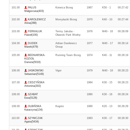
101.00
PALUS
Kotwica Brzeg
1967
K50 - 1
00:27:42
Małgorzata(403)
102.00
KAROLEWICZ
Morsyłaziki Brzeg
1970
K40 - 10
00:27:44
Anna(288)
103.00
FERKALUK
Termy Jakuba -
1976
M40 - 16
00:28:09
Paweł(100)
Oławski Park Wodny
104.00
DUDEK
Adrian Danilewicz
1977
M40 - 17
00:28:14
Marek(479)
Group
105.00
BEDNARSKA-
Running Team Brzeg.
1974
K40 - 11
00:28:19
KOZIOŁ
Danuta(5016)
106.00
JASKOWSKI
Vigor
1979
M40 - 18
00:28:23
Sebastian(5149)
107.00
CEDZYŃSKA
1984
K30 - 15
00:28:23
Antonina(302)
108.00
SZABAT
1980
K30 - 16
00:28:24
Ewa(5128)
109.00
OLBIŃSKA
Kogoto
1990
K20 - 13
00:28:29
Katarzyna(134)
110.00
SZYMCZAK
1983
K30 - 17
00:28:30
Agata(5434)