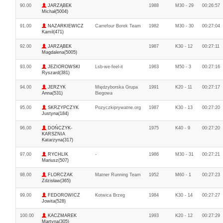
90.00
JARZĄBEK
1988
M30 - 29
00:26:57
Michał(5004)
91.00
NAZARKIEWICZ
Carrefour Borek Team
1982
M30 - 30
00:27:04
Kamil(471)
92.00
JARZĄBEK
1987
K30 - 12
00:27:11
Magdalena(5005)
93.00
JEZIOROWSKI
Lsb-we-feel-it
1963
M50 - 3
00:27:16
Ryszard(381)
94.00
JERZYK
Międzyborska Grupa
1991
K20 - 11
00:27:17
Anna(531)
Biegowa
95.00
SKRZYPCZYK
Pozyczkiprywatne.org
1987
K30 - 13
00:27:20
Justyna(184)
96.00
DOŃCZYK-
1975
K40 - 9
00:27:20
KARSZNIA
Katarzyna(317)
97.00
RYCHLIK
-
1986
M30 - 31
00:27:21
Mariusz(507)
98.00
FLORCZAK
Matner Running Team
1952
M60 - 1
00:27:23
Zdzisław(365)
99.00
FEDOROWICZ
Kotwica Brzeg
1984
K30 - 14
00:27:27
Jowita(528)
100.00
KACZMAREK
1993
K20 - 12
00:27:29
Martyna(305)