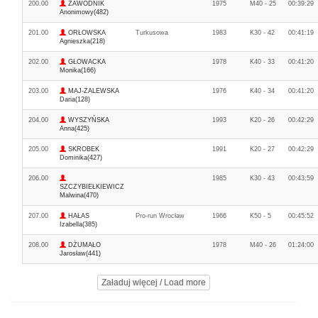
200.00
ZAWODNIK
1975
M40 - 25
00:39:29
Anonimowy(482)
201.00
ORŁOWSKA
Turkusowa
1983
K30 - 42
00:41:19
Agnieszka(218)
202.00
GŁOWACKA
1978
K40 - 33
00:41:20
Monika(166)
203.00
MAJ-ZALEWSKA
1976
K40 - 34
00:41:20
Daria(128)
204.00
WYSZYŃSKA
1993
K20 - 26
00:42:29
Anna(425)
205.00
SKROBEK
1991
K20 - 27
00:42:29
Dominika(427)
206.00
1985
K30 - 43
00:43:59
SZCZYBIEŁKIEWICZ
Malwina(470)
207.00
HAŁAS
Pro-run Wrocław
1966
K50 - 5
00:45:52
Izabella(385)
208.00
DŻUMAŁO
1978
M40 - 26
01:24:00
Jarosław(441)