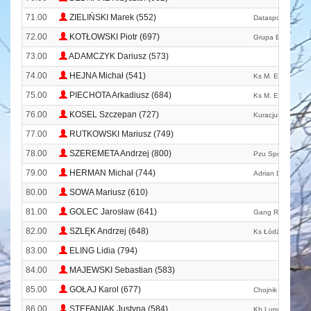
71.00
ZIELIŃSKI Marek (552)
Datasport
72.00
KOTŁOWSKI Piotr (697)
Grupa Biegowa D
73.00
ADAMCZYK Dariusz (573)
74.00
HEJNA Michał (541)
Ks M. E. T. A.
75.00
PIECHOTA Arkadiusz (684)
Ks M. E. T. A.
76.00
KOSEL Szczepan (727)
Kuracjusze
77.00
RUTKOWSKI Mariusz (749)
78.00
SZEREMETA Andrzej (800)
Pzu Sport Team
79.00
HERMAN Michał (744)
Adrian Danilewic
80.00
SOWA Mariusz (610)
81.00
GOLEC Jarosław (641)
Gang Różowych M
82.00
SZLĘK Andrzej (648)
Ks Łódź
83.00
ELING Lidia (794)
84.00
MAJEWSKI Sebastian (583)
85.00
GOŁAJ Karol (677)
Chojnik Karkonosk
86.00
STEFANIAK Justyna (584)
Kb Lupus Oleśnic