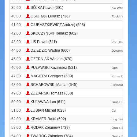
39.00
SÓJKA Paweł (691)
Kw Warszawa
40.00
OSIURAK Łukasz (736)
Rock`n`roll Team
41.00
CIURASZKIEWICZ Andrzej (598)
42.00
SKOCZYŃSKI Tomasz (602)
43.00
LIS Paweł (511)
Pcc Ultra Runners
44.00
DZIEDZIC Wadim (660)
Dynamo Muchobó
45.00
CZERNIAK Wioleta (670)
46.00
PUŁAWSKI Kazimierz (521)
Gpn
47.00
MAGIERA Grzegorz (689)
Kghm Zg Run
48.00
SCHABOWSKI Marcin (645)
Likwidatortluszczu
49.00
ZDZIARSKI Tomasz (658)
50.00
KUJAWA Adam (611)
Grupa Biegowa D
51.00
ŁUBIAN Michał (623)
Csi
52.00
KRAMER Rafał (692)
Lug Team
53.00
RODAK Zbigniew (739)
Grupa Biegowa` B
54.00
TWARÓG Zbigniew (784)
Grupa Biegowa` B