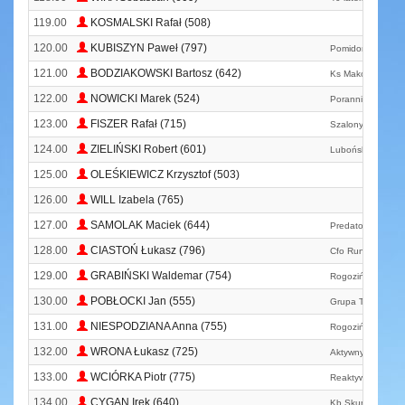
119.00
KOSMALSKI Rafał (508)
120.00
KUBISZYN Paweł (797)
Pomidorowa Alter
121.00
BODZIAKOWSKI Bartosz (642)
Ks Makówbiega
122.00
NOWICKI Marek (524)
Poranni Biegacze
123.00
FISZER Rafał (715)
Szalony Wąż
124.00
ZIELIŃSKI Robert (601)
Luboński Klub Bi
125.00
OLEŚKIEWICZ Krzysztof (503)
126.00
WILL Izabela (765)
127.00
SAMOLAK Maciek (644)
Predators Wałbrz
128.00
CIASTOŃ Łukasz (796)
Cfo Running Tea
129.00
GRABIŃSKI Waldemar (754)
Rogoziński Klub 
130.00
POBŁOCKI Jan (555)
Grupa Trójmiasto 
131.00
NIESPODZIANA Anna (755)
Rogoziński Klub 
132.00
WRONA Łukasz (725)
Aktywny Wałbrzyc
133.00
WCIÓRKA Piotr (775)
Reaktywacja
134.00
CYGAN Irek (640)
Kb Skurcz