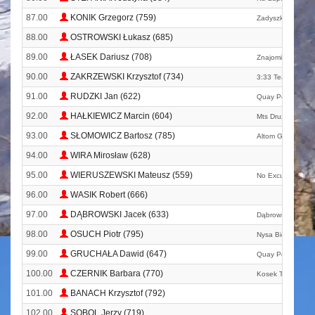
87.00
KONIK Grzegorz (759)
Zadyszka Oświęc
88.00
OSTROWSKI Łukasz (685)
89.00
ŁASEK Dariusz (708)
Znajomi Sędziego
90.00
ZAKRZEWSKI Krzysztof (734)
3:33 Team
91.00
RUDZKI Jan (622)
Quay Poznań
92.00
HAŁKIEWICZ Marcin (604)
Mts Drużyna Szp
93.00
SŁOMOWICZ Bartosz (785)
Altom Gniezno
94.00
WIRA Mirosław (628)
95.00
WIERUSZEWSKI Mateusz (559)
No Excuses Team
96.00
WASIK Robert (666)
97.00
DĄBROWSKI Jacek (633)
Dąbrowski Brothe
98.00
OSUCH Piotr (795)
Nysa Biega
99.00
GRUCHAŁA Dawid (647)
Quay Poznań
100.00
CZERNIK Barbara (770)
Kosek Team
101.00
BANACH Krzysztof (792)
102.00
SOBOL Jerzy (719)