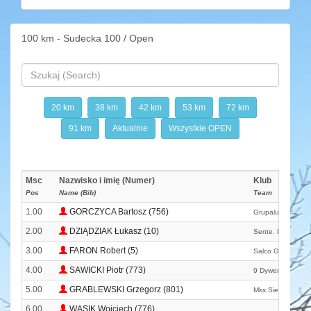
100 km - Sudecka 100 / Open
20 km
38 km
42 km
53 km
72 km
91 km
Aktualnie
Wszystkie OPEN
Msc
Nazwisko i imię (Numer)
Klub
Pos
Name (Bib)
Team
1.00
GORCZYCA Bartosz (756)
Grupaluktrans. Pl
2.00
DZIĄDZIAK Łukasz (10)
Sente. Pl
3.00
FARON Robert (5)
Salco Garmin Te
4.00
SAWICKI Piotr (773)
9 Dywersyjna
5.00
GRABLEWSKI Grzegorz (801)
Mks Siechnice
6.00
WĄSIK Wojciech (776)