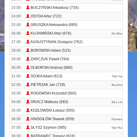
23.00
BUCZYŃSKI Arkadiusz (735)
24.00
OSYDA Artur (722)
25.00
GRUSZKA Aleksandra (695)
26.00
KUJAWIŃSKI Artur (676)
Kb Maniac Pozna
27.00
AUGUSTYNIAK Grzegorz (762)
28.00
BOROWSKI Adam (515)
29.00
ZARCZUK Paweł (764)
30.00
OLBORSKI Andrzej (680)
31.00
SOJKA Adam (613)
Tkkf Hades Sts B
32.00
PIETRZAK Jan (729)
#runformore
33.00
ROGOWSKI Krzysztof (565)
34.00
ORACZ Mateusz (683)
Bez Litości
35.00
KOZŁOWSKI Łukasz (505)
36.00
HNISDIŁÓW Sławek (659)
Kamiennogórska 
37.00
SŁYSZ Szymon (585)
Nsk Runs
38.00
BATRANIEC Tomasz (616)