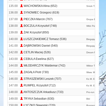
135.00
WACHOWSKA Alina (652)
Smok Trójgłowy
136.00
SYNOWIEC Grzegorz (619)
137.00
PIECZKA Marcin (767)
Grupa Biegowa D
138.00
BOCZULA Krzysztof (748)
Wkb Piast Wrocła
139.00
ŻAK Krzysztof (850)
140.00
ŁUSZCZAKIEWICZ Tomasz (536)
Biegająca Kasta 
141.00
DĄBROWSKI Daniel (540)
Biegająca Kasta 
142.00
CETLIN Maciej (526)
Dream Run
143.00
CEBULA Ewelina (627)
144.00
WŁODARCZYK Waldemar (742)
Wiktor Team
145.00
ZAGAŁA Piotr (730)
Www. Mojemiasto.
146.00
STRASZEWSKI Leszek (707)
Ks M. E. T. A.
147.00
RUMPEL Krzysztof (712)
Ks M. E. T. A.
148.00
ANTOSZCZUK Arkadiusz (733)
Pro-run Wrocław
149.00
TRYKA Sebastian (630)
Bbl
150.00
ŁYCZKO Sławomir (720)
Runners Team Kę