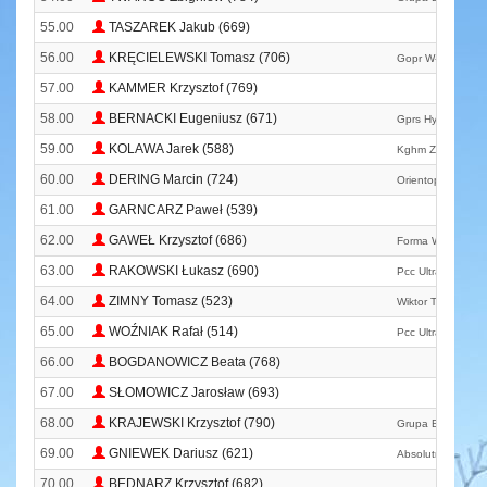
55.00
TASZAREK Jakub (669)
56.00
KRĘCIELEWSKI Tomasz (706)
Gopr W-k
57.00
KAMMER Krzysztof (769)
58.00
BERNACKI Eugeniusz (671)
Gprs Hydrokop
59.00
KOLAWA Jarek (588)
Kghm Zg Run
60.00
DERING Marcin (724)
Orientop Wrocław
61.00
GARNCARZ Paweł (539)
62.00
GAWEŁ Krzysztof (686)
Forma Wodzisław 
63.00
RAKOWSKI Łukasz (690)
Pcc Ultra Runners
64.00
ZIMNY Tomasz (523)
Wiktor Team
65.00
WOŹNIAK Rafał (514)
Pcc Ultra Runners
66.00
BOGDANOWICZ Beata (768)
67.00
SŁOMOWICZ Jarosław (693)
68.00
KRAJEWSKI Krzysztof (790)
Grupa Biegowa D
69.00
GNIEWEK Dariusz (621)
Absolutni Amator
70.00
BEDNARZ Krzysztof (682)