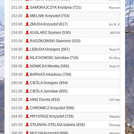
151.00
SAMORAJCZYK Krystyna (721)
Runners Team Kę
152.00
MIELNIK Krzysztof (753)
153.00
ZMUDA Krzysztof (617)
Ks M. E. T. A.
154.00
KUGLARZ Szymon (530)
.MOTOINTEGRAT
155.00
RADZIKOWSKI Sławomir (520)
156.00
LEBUDA Grzegorz (567)
Team Papry
157.00
KILICHOWSKI Jarosław (716)
Kb Droga
158.00
NOWICKA Monika (566)
Team Papry
159.00
BARNAŚ Arkadiusz (709)
160.00
CIEŚLA Grzegorz (654)
161.00
CIEŚLA Jarosław (655)
162.00
HINZ Dorota (653)
100 Marathon Clu
163.00
CHROMICZ Krzysztof (586)
164.00
PRYSTASZ Krzysztof (728)
Oławska Grupa B
165.00
STAJNIAK-STELIGA Izabela (656)
Oborygeni
166.00
MUCHA Krzysztof (808)
Aktywna Mucha