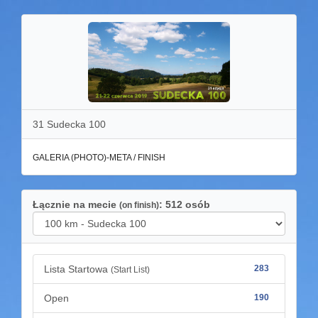
31 Sudecka 100
GALERIA (PHOTO)-META / FINISH
Łącznie na mecie
: 512 osób
(on finish)
Lista Startowa
283
(Start List)
Open
190