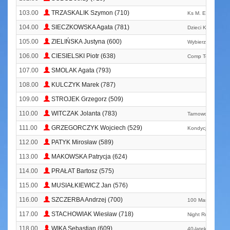
103.00
TRZASKALIK Szymon (710)
Ks M. E. T. A.
104.00
SIECZKOWSKA Agata (781)
Dzieci Kukurydzy
105.00
ZIELIŃSKA Justyna (600)
Wybierz
106.00
CIESIELSKI Piotr (638)
Comp Team
107.00
SMOLAK Agata (793)
108.00
KULCZYK Marek (787)
109.00
STROJEK Grzegorz (509)
110.00
WITCZAK Jolanta (783)
Tarnowo Podgórne
111.00
GRZEGORCZYK Wojciech (529)
Kondycja
112.00
PATYK Mirosław (589)
113.00
MAKOWSKA Patrycja (624)
114.00
PRAŁAT Bartosz (575)
115.00
MUSIAŁKIEWICZ Jan (576)
116.00
SZCZERBA Andrzej (700)
100 Marathon Cl
117.00
STACHOWIAK Wiesław (718)
Night Runners Wr
118.00
WIKA Sebastian (609)
40-latek Tychy T