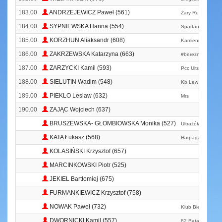
183.00
ANDRZEJEWICZ Paweł (561)
Żary Runners Te
184.00
SYPNIEWSKA Hanna (554)
Spartanie Dzieci
185.00
KORZHUN Aliaksandr (608)
Kamiennogórska 
186.00
ZAKRZEWSKA Katarzyna (663)
#bereznowskatre
187.00
ZARZYCKI Kamil (593)
Pcc Ultra Runners
188.00
SIELUTIN Wadim (548)
Kb Lew Legnica 
189.00
PIEKLO Leslaw (632)
Mrs
190.00
ZAJĄC Wojciech (637)
BRUSZEWSKA- GŁOMBIOWSKA Monika (527)
Ultrażółwik
KATA Łukasz (568)
Harpagan Zg
KOLASIŃSKI Krzysztof (657)
MARCINKOWSKI Piotr (525)
JEKIEL Bartłomiej (675)
FURMANKIEWICZ Krzysztof (758)
NOWAK Paweł (732)
Klub Biegacza S
DWORNICKI Kamil (557)
82 Batalion Ewaku