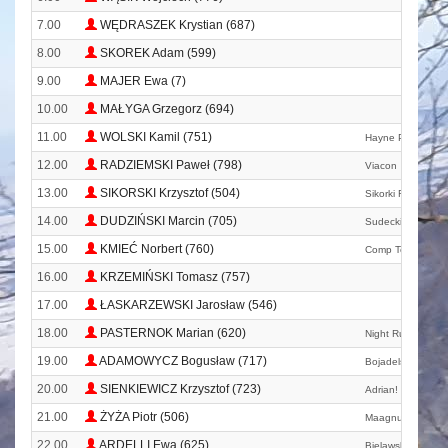
7.00
WĘDRASZEK Krystian (687)
8.00
SKOREK Adam (599)
9.00
MAJER Ewa (7)
10.00
MAŁYGA Grzegorz (694)
11.00
WOLSKI Kamil (751)
Hayne Polska
12.00
RADZIEMSKI Paweł (798)
Viacon
13.00
SIKORSKI Krzysztof (504)
Sikorki Run
14.00
DUDZIŃSKI Marcin (705)
Sudeckie Wyciecz
15.00
KMIEĆ Norbert (760)
Comp Team
16.00
KRZEMIŃSKI Tomasz (757)
17.00
ŁASKARZEWSKI Jarosław (546)
18.00
PASTERNOK Marian (620)
Night Runners Za
19.00
ADAMOWYCZ Bogusław (717)
Bojadelska Brać 
20.00
SIENKIEWICZ Krzysztof (723)
Adrian! Błagam Wo
21.00
ŻYŻA Piotr (506)
Maagnus Team S
22.00
ARDELLI Ewa (625)
Bielawska Akadem