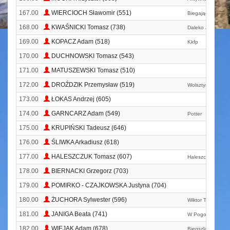
167.00
WIERCIOCH Sławomir (551)
Biegająca Kasta 
168.00
KWAŚNICKI Tomasz (738)
Daleko Jeszcze ?
169.00
KOPACZ Adam (518)
Kkfp
170.00
DUCHNOWSKI Tomasz (543)
171.00
MATUSZEWSKI Tomasz (510)
172.00
DROŹDZIK Przemysław (519)
Wolsztyński Klub
173.00
ŁOKAS Andrzej (605)
174.00
GARNCARZ Adam (549)
Potter
175.00
KRUPIŃSKI Tadeusz (646)
176.00
ŚLIWKA Arkadiusz (618)
177.00
HALESZCZUK Tomasz (607)
Haleszczuk
178.00
BIERNACKI Grzegorz (703)
179.00
POMIRKO - CZAJKOWSKA Justyna (704)
180.00
ŻUCHORA Sylwester (596)
Wiktor Team
181.00
JANIGA Beata (741)
W Pogoni Za Du
182.00
WIEJAK Adam (678)
Biegszlaktrafi