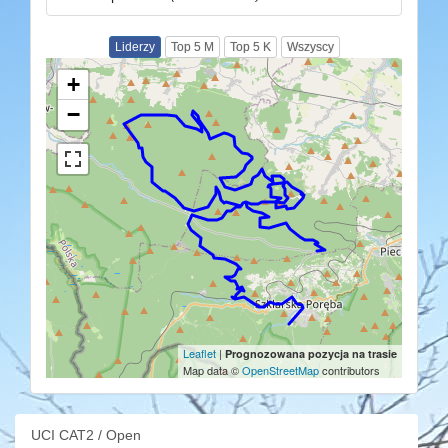
Liderzy
Top 5 M
Top 5 K
Wszyscy
+
−
Leaflet
|
Prognozowana pozycja na trasie
Map data ©
OpenStreetMap
contributors
UCI CAT2 / Open