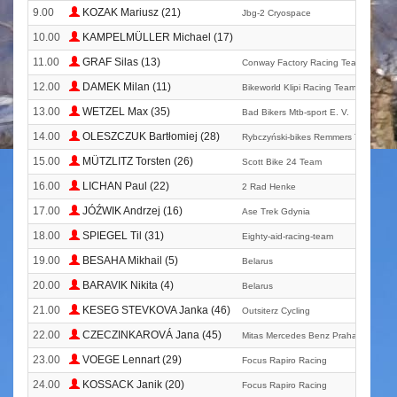
9.00
KOZAK Mariusz (21)
Jbg-2 Cryospace
10.00
KAMPELMÜLLER Michael (17)
11.00
GRAF Silas (13)
Conway Factory Racing Team With X-s
12.00
DAMEK Milan (11)
Bikeworld Klipi Racing Team
13.00
WETZEL Max (35)
Bad Bikers Mtb-sport E. V.
14.00
OLESZCZUK Bartłomiej (28)
Rybczyński-bikes Remmers Team
15.00
MÜTZLITZ Torsten (26)
Scott Bike 24 Team
16.00
LICHAN Paul (22)
2 Rad Henke
17.00
JÓŹWIK Andrzej (16)
Ase Trek Gdynia
18.00
SPIEGEL Til (31)
Eighty-aid-racing-team
19.00
BESAHA Mikhail (5)
Belarus
20.00
BARAVIK Nikita (4)
Belarus
21.00
KESEG STEVKOVA Janka (46)
Outsiterz Cycling
22.00
CZECZINKAROVÁ Jana (45)
Mitas Mercedes Benz Praha Trek
23.00
VOEGE Lennart (29)
Focus Rapiro Racing
24.00
KOSSACK Janik (20)
Focus Rapiro Racing