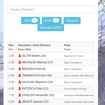
13km
43 km
Aktualnie
31
31
Wszystkie OPEN
Msc
Nazwisko i imię (Numer)
Klub
Pos
Name (Bib)
Team
1.00
GLUTH Martin (10)
Superior Xc Team
2.00
MICHAŁEK Mariusz (27)
Jbg-2 Cryospace
3.00
BRZÓZKA Piotr (9)
Jbg-2 Cryospace
4.00
YAMAMOTO Kohei (36)
Dream Seeker Mtb Racing Team
5.00
HALEJAK Wojciech (14)
Jbg-2 Cryospace
6.00
FRITZSCH Felix (12)
Focus Rapiro Racing
7.00
STADLER Alexander (32)
Intersport MÜhl4tlerbiketeam
8.00
JIROUŠ Samuel (15)
Ceska Sporitelna Specialized Junior