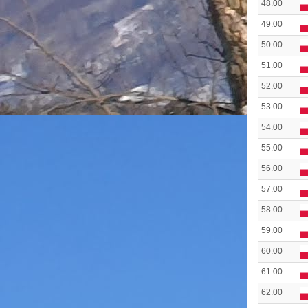
48.00
49.00
50.00
51.00
52.00
53.00
54.00
55.00
56.00
57.00
58.00
59.00
60.00
61.00
62.00