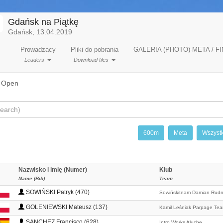
Gdańsk na Piątkę
Gdańsk, 13.04.2019
Prowadzący
Pliki do pobrania
GALERIA (PHOTO)-META / FI
Leaders
Download files
/ Open
600m
Meta
Wszyst
Nazwisko i imię (Numer)
Klub
Name (Bib)
Team
SOWIŃSKI Patryk (470)
Sowińskiteam Damian Rudn
GOLENIEWSKI Mateusz (137)
Kamil Leśniak Parpage Te
SANCHEZ Francisco (628)
Intro Works Aluche