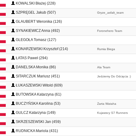
KOWALSKI Błażej (228)
SZPRĘGEL Jakub (507)
Gryze_asfalt_team
GLAUBERT Weronika (126)
SYNAKIEWICZ Anna (492)
Foronehero Team
GLEGOŁA Tomasz (127)
KONARZEWSKI Krzysztof (214)
Rumia Biega
ŁATAS Paweł (294)
DANELSKA Monika (86)
Ala Team
SITARCZUK Mariusz (451)
Jedziemy Do Odcięcia :)
ŁUKASZEWSKI Witold (609)
BUTOWSKA Katarzyna (61)
BUCZYŃSKA Karolina (53)
Żarta Wataha
GULCZ Katarzyna (149)
Kujawscy S7 Runners
SKRZESZEWSKI Jan (459)
RUDNICKA Mariola (431)