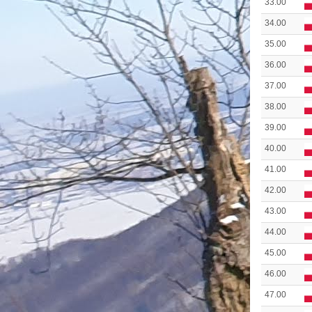
33.00
34.00
35.00
36.00
37.00
38.00
39.00
40.00
41.00
42.00
43.00
44.00
45.00
46.00
47.00