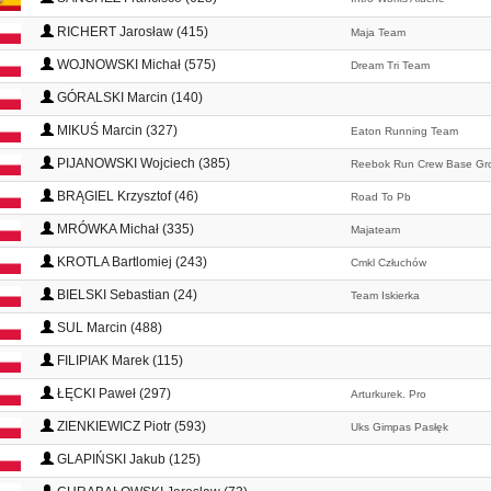
RICHERT Jarosław (415)
Maja Team
WOJNOWSKI Michał (575)
Dream Tri Team
GÓRALSKI Marcin (140)
MIKUŚ Marcin (327)
Eaton Running Team
PIJANOWSKI Wojciech (385)
Reebok Run Crew Base Gr
BRĄGIEL Krzysztof (46)
Road To Pb
MRÓWKA Michał (335)
Majateam
KROTLA Bartlomiej (243)
Cmkl Człuchów
BIELSKI Sebastian (24)
Team Iskierka
SUL Marcin (488)
FILIPIAK Marek (115)
ŁĘCKI Paweł (297)
Arturkurek. Pro
ZIENKIEWICZ Piotr (593)
Uks Gimpas Pasłęk
GLAPIŃSKI Jakub (125)