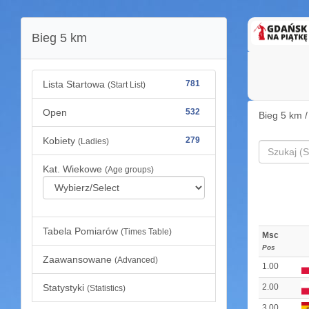
Bieg 5 km
Lista Startowa
781
(Start List)
Open
532
Bieg 5 km 
Kobiety
279
(Ladies)
Kat. Wiekowe
(Age groups)
Tabela Pomiarów
(Times Table)
Msc
Pos
Zaawansowane
(Advanced)
1.00
Statystyki
2.00
(Statistics)
3.00