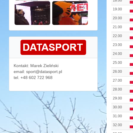
18.00
19.00
20.00
21.00
22.00
23.00
24.00
25.00
Kontakt: Marek Zieliński
email: sport@datasport.pl
26.00
tel. +48 602 722 968
27.00
28.00
29.00
30.00
31.00
32.00