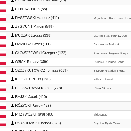
CHRABAŁOWSKI Jarosław (73)
CENTKA Jakub (66)
RASZEWSKI Mateusz (411)
Maja Team Kaszubskie Dzik
ZYGMUNT Marcin (599)
MUSZAK Łukasz (338)
Lkb Im Braci Petk Lębork
DZIWOSZ Paweł (111)
Beztlenowi Malbork
GŁÓWCZEWSKI Grzegorz (132)
Akademia Biegowa Kiełpin
OSIAK Tomasz (359)
Ruliński Running Team
SZCZYKUTOWICZ Tomasz (619)
Szalony Gdańsk Biega
KŁOS Klaudiusz (198)
Wilk Kociewski
LEGASZEWSKI Roman (278)
Rrtmx Skórcz
RAJSKI Jacek (410)
RÓŻYCKI Paweł (428)
PRZYWÓZKI Rafał (406)
#biegacze
PARADOWSKI Bartosz (373)
Szybkie Rysie Team