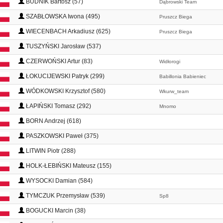
BUDNIK Bartosz (57)
Dąbrowski Team
SZABŁOWSKA Iwona (495)
Pruszcz Biega
WIECENBACH Arkadiusz (625)
Pruszcz Biega
TUSZYŃSKI Jarosław (537)
CZERWOŃSKI Artur (83)
Widłorogi
ŁOKUCIJEWSKI Patryk (299)
Babillonia Babieniec
WÓDKOWSKI Krzysztof (580)
Wkurw_team
ŁAPIŃSKI Tomasz (292)
Mnomo
BORN Andrzej (618)
PASZKOWSKI Paweł (375)
LITWIN Piotr (288)
HOLK-ŁEBIŃSKI Mateusz (155)
WYSOCKI Damian (584)
TYMCZUK Przemysław (539)
Sp8
BOGUCKI Marcin (38)