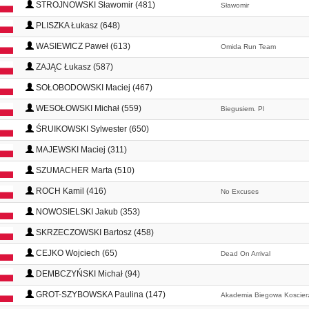
STROJNOWSKI Sławomir (481)
Sławomir
PLISZKA Łukasz (648)
WASIEWICZ Paweł (613)
Omida Run Team
ZAJĄC Łukasz (587)
SOŁOBODOWSKI Maciej (467)
WESOŁOWSKI Michał (559)
Biegusiem. Pl
ŚRUIKOWSKI Sylwester (650)
MAJEWSKI Maciej (311)
SZUMACHER Marta (510)
ROCH Kamil (416)
No Excuses
NOWOSIELSKI Jakub (353)
SKRZECZOWSKI Bartosz (458)
CEJKO Wojciech (65)
Dead On Arrival
DEMBCZYŃSKI Michał (94)
GROT-SZYBOWSKA Paulina (147)
Akademia Biegowa Koscier