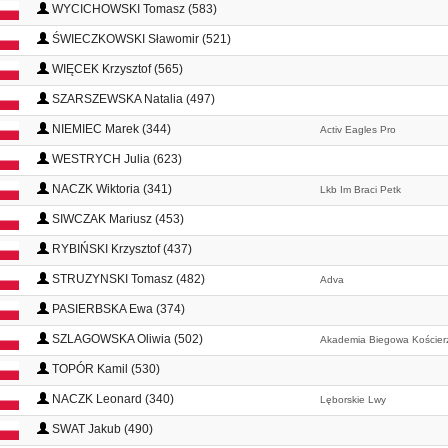
WYCICHOWSKI Tomasz (583)
ŚWIECZKOWSKI Sławomir (521)
WIĘCEK Krzysztof (565)
SZARSZEWSKA Natalia (497)
NIEMIEC Marek (344)
Activ Eagles Pro
WESTRYCH Julia (623)
NACZK Wiktoria (341)
Lkb Im Braci Petk
SIWCZAK Mariusz (453)
RYBIŃSKI Krzysztof (437)
STRUZYNSKI Tomasz (482)
Adva
PASIERBSKA Ewa (374)
SZLAGOWSKA Oliwia (502)
Akademia Biegowa Kościer
TOPÓR Kamil (530)
NACZK Leonard (340)
Lęborskie Lwy
SWAT Jakub (490)