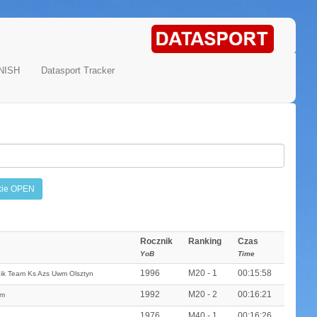
NISH
Datasport Tracker
kie OPEN
Rocznik
Ranking
Czas
YoB
Time
1996
M20 - 1
00:15:58
ik Team Ks Azs Uwm Olsztyn
1992
M20 - 2
00:16:21
am
1976
M40 - 1
00:16:26