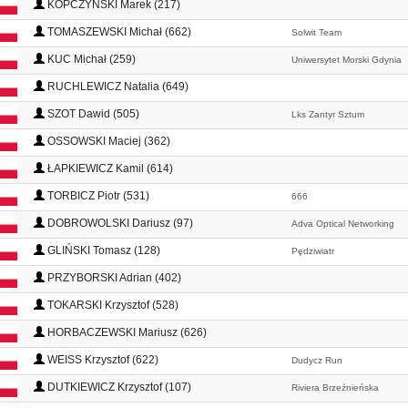
KOPCZYŃSKI Marek (217)
TOMASZEWSKI Michał (662)
Solwit Team
KUC Michał (259)
Uniwersytet Morski Gdynia
RUCHLEWICZ Natalia (649)
SZOT Dawid (505)
Lks Zantyr Sztum
OSSOWSKI Maciej (362)
ŁAPKIEWICZ Kamil (614)
TORBICZ Piotr (531)
666
DOBROWOLSKI Dariusz (97)
Adva Optical Networking
GLIŃSKI Tomasz (128)
Pędziwiatr
PRZYBORSKI Adrian (402)
TOKARSKI Krzysztof (528)
HORBACZEWSKI Mariusz (626)
WEISS Krzysztof (622)
Dudycz Run
DUTKIEWICZ Krzysztof (107)
Riviera Brzeźnieńska