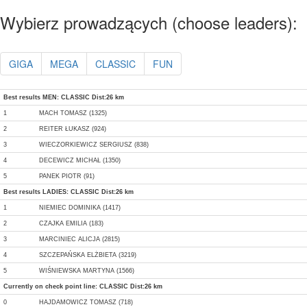
Wybierz prowadzących (choose leaders):
GIGA
MEGA
CLASSIC
FUN
Best results MEN: CLASSIC Dist:26 km
1
MACH TOMASZ (1325)
2
REITER ŁUKASZ (924)
3
WIECZORKIEWICZ SERGIUSZ (838)
4
DECEWICZ MICHAŁ (1350)
5
PANEK PIOTR (91)
Best results LADIES: CLASSIC Dist:26 km
1
NIEMIEC DOMINIKA (1417)
2
CZAJKA EMILIA (183)
3
MARCINIEC ALICJA (2815)
4
SZCZEPAŃSKA ELŻBIETA (3219)
5
WIŚNIEWSKA MARTYNA (1566)
Currently on check point line: CLASSIC Dist:26 km
0
HAJDAMOWICZ TOMASZ (718)