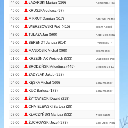
44.00
ŁAZARSKI Marian (299)
Komenda Powiatowa Ps
45.00
KRUSZKA Łukasz (97)
46.00
MIKRUT Damian (517)
Azs Wsl Poznań
47.00
WIERZBOWSKI Piotr (415)
Team Kopeć
48.00
TUŁAZA Jan (560)
Klub Biegacza T24
49.00
BERENDT Janusz (614)
Professor. Pl
50.00
MANDOSIK Michał (368)
Teamochal
51.00
KRZEŚNIAK Wojciech (533)
Diabelskie Pioruny
52.00
BRODZIŃSKI Arkadiusz (445)
Biegam Bo Lubię
53.00
ZADYLAK Jakub (228)
54.00
KĘSKA Michał (566)
Schumacher Team Bydg
55.00
KUC Bartosz (173)
Schumacher Team Bydg
56.00
ŻYTOWIECKI Dawid (218)
57.00
CHMIELEWSKI Bartosz (28)
58.00
KŁACZYŃSKI Mariusz (532)
# Biegacze
59.00
ŻUCHOWSKI Józef (273)
Eco Opał Płonne