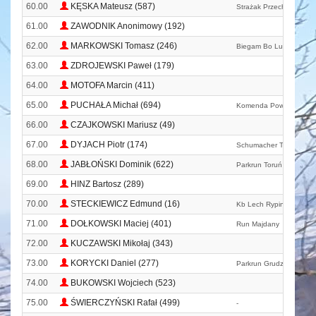
60.00
KĘSKA Mateusz (587)
Strażak Przechowo
61.00
ZAWODNIK Anonimowy (192)
62.00
MARKOWSKI Tomasz (246)
Biegam Bo Lubię
63.00
ZDROJEWSKI Paweł (179)
64.00
MOTOFA Marcin (411)
65.00
PUCHAŁA Michał (694)
Komenda Powiatowa Ps
66.00
CZAJKOWSKI Mariusz (49)
67.00
DYJACH Piotr (174)
Schumacher Team Bydg
68.00
JABŁOŃSKI Dominik (622)
Parkrun Toruń
69.00
HINZ Bartosz (289)
70.00
STECKIEWICZ Edmund (16)
Kb Lech Rypin
71.00
DOŁKOWSKI Maciej (401)
Run Majdany
72.00
KUCZAWSKI Mikołaj (343)
73.00
KORYCKI Daniel (277)
Parkrun Grudziądz
74.00
BUKOWSKI Wojciech (523)
75.00
ŚWIERCZYŃSKI Rafał (499)
-