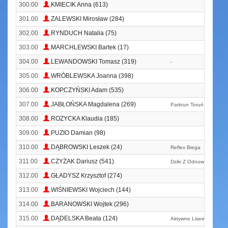
300.00
KMIECIK Anna (613)
301.00
ZALEWSKI Mirosław (284)
302.00
RYNDUCH Natalia (75)
303.00
MARCHLEWSKI Bartek (17)
304.00
LEWANDOWSKI Tomasz (319)
-
305.00
WRÓBLEWSKA Joanna (398)
306.00
KOPCZYŃSKI Adam (535)
307.00
JABŁOŃSKA Magdalena (269)
Parkrun Toruń
308.00
ROZYCKA Klaudia (185)
309.00
PUZIO Damian (98)
310.00
DĄBROWSKI Leszek (24)
Reflex Biega
311.00
CZYŻAK Dariusz (541)
Dziki Z Odnowy
312.00
GŁADYSZ Krzysztof (274)
313.00
WIŚNIEWSKI Wojciech (144)
314.00
BARANOWSKI Wojtek (296)
315.00
DĄDELSKA Beata (124)
Aktywne Lisewo