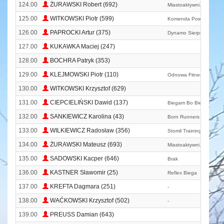
124.00
ŻURAWSKI Robert (692)
Miastoaktywni. Pl
125.00
WITKOWSKI Piotr (599)
Komenda Powiatowa Ps
126.00
PAPROCKI Artur (375)
Dynamo Sierpc
127.00
KUKAWKA Maciej (247)
128.00
BOCHRA Patryk (353)
129.00
KLEJMOWSKI Piotr (110)
Odnowa Fitness - Joan
130.00
WITKOWSKI Krzysztof (629)
131.00
CIEPCIELIŃSKI Dawid (137)
Biegam Bo Biegam
132.00
SANKIEWICZ Karolina (43)
Born Runners - Chojnick
133.00
WILKIEWICZ Radosław (356)
Stomil Training
134.00
ŻURAWSKI Mateusz (693)
Miastoaktywni. Pl
135.00
SADOWSKI Kacper (646)
Brak
136.00
KASTNER Sławomir (25)
Reflex Biega
137.00
KREFTA Dagmara (251)
-
138.00
WAĆKOWSKI Krzysztof (502)
-
139.00
PREUSS Damian (643)