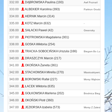
332.00
DĄBROWSKA Paulina (193)
Awf Poznań
333.00
ALBEKIER Karolina (393)
Parkrun Grudziądz
334.00
HERNIK Marcin (314)
335.00
KOTZ Marcin (632)
-
336.00
SAŁACKI Paweł (42)
Greensky
337.00
PIOTROWSKA Magdalena (301)
338.00
GOSKA Wiktoria (254)
339.00
TRACKA-SOBOCIŃSKA Urszula (166)
Biegam Bo Lubię
340.00
DRASZCZYK Marcin (217)
341.00
OKOŃSKA Żaneta (361)
342.00
STACHOWSKA Mirella (270)
Miastoaktywni. Pl
343.00
BOROWSKI Rafał (227)
Morsy Wąbrzeskie
344.00
ŁACEK Wiktoria (635)
345.00
GOŁKOWSKA Marlena (202)
Brodnica Biega
346.00
OKOŃSKI Piotr (360)
347.00
JEZIORSKA Izabela (573)
Morsy Z Zalesia