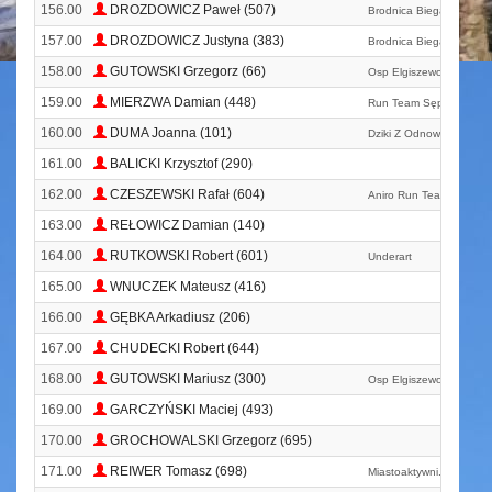
156.00
DROZDOWICZ Paweł (507)
Brodnica Biega
157.00
DROZDOWICZ Justyna (383)
Brodnica Biega
158.00
GUTOWSKI Grzegorz (66)
Osp Elgiszewo
159.00
MIERZWA Damian (448)
Run Team Sępólno Kraj
160.00
DUMA Joanna (101)
Dziki Z Odnowy
161.00
BALICKI Krzysztof (290)
162.00
CZESZEWSKI Rafał (604)
Aniro Run Team
163.00
REŁOWICZ Damian (140)
164.00
RUTKOWSKI Robert (601)
Underart
165.00
WNUCZEK Mateusz (416)
166.00
GĘBKA Arkadiusz (206)
167.00
CHUDECKI Robert (644)
168.00
GUTOWSKI Mariusz (300)
Osp Elgiszewo
169.00
GARCZYŃSKI Maciej (493)
170.00
GROCHOWALSKI Grzegorz (695)
171.00
REIWER Tomasz (698)
Miastoaktywni. Pl