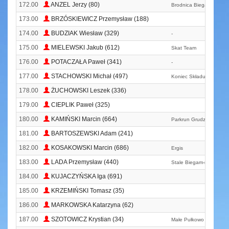
172.00
ANZEL Jerzy (80)
Brodnica Biega
173.00
BRZÓSKIEWICZ Przemysław (188)
174.00
BUDZIAK Wiesław (329)
-
175.00
MIELEWSKI Jakub (612)
Skat Team
176.00
POTACZAŁA Paweł (341)
-
177.00
STACHOWSKI Michał (497)
Koniec Składu
178.00
ŻUCHOWSKI Leszek (336)
179.00
CIEPLIK Paweł (325)
180.00
KAMIŃSKI Marcin (664)
Parkrun Grudziądz
181.00
BARTOSZEWSKI Adam (241)
182.00
KOSAKOWSKI Marcin (686)
Ergis
183.00
LADA Przemysław (440)
Stale Biegam-nova Trad
184.00
KUJACZYŃSKA Iga (691)
185.00
KRZEMIŃSKI Tomasz (35)
186.00
MARKOWSKA Katarzyna (62)
187.00
SZOTOWICZ Krystian (34)
Małe Pułkowo