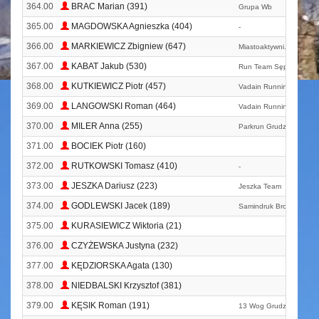
364.00
BRAC Marian (391)
Grupa Wb
365.00
MAGDOWSKA Agnieszka (404)
-
366.00
MARKIEWICZ Zbigniew (647)
Miastoaktywni. Pl
367.00
KABAT Jakub (530)
Run Team Sępólno Kraj
368.00
KUTKIEWICZ Piotr (457)
Vadain Running Club
369.00
LANGOWSKI Roman (464)
Vadain Running Club
370.00
MILER Anna (255)
Parkrun Grudziądz
371.00
BOCIEK Piotr (160)
372.00
RUTKOWSKI Tomasz (410)
-
373.00
JESZKA Dariusz (223)
Jeszka Team
374.00
GODLEWSKI Jacek (189)
Samindruk Brodnica
375.00
KURASIEWICZ Wiktoria (21)
376.00
CZYŻEWSKA Justyna (232)
377.00
KĘDZIORSKA Agata (130)
378.00
NIEDBALSKI Krzysztof (381)
379.00
KĘSIK Roman (191)
13 Wog Grudziądz