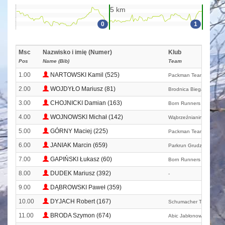
5 km
0
1
Msc
Nazwisko i imię (Numer)
Klub
Pos
Name (Bib)
Team
1.00
NARTOWSKI Kamil (525)
Packman Team
2.00
WOJDYŁO Mariusz (81)
Brodnica Biega
3.00
CHOJNICKI Damian (163)
Born Runners - Chojnick
4.00
WOJNOWSKI Michał (142)
Wąbrzeźnianin
5.00
GÓRNY Maciej (225)
Packman Team
6.00
JANIAK Marcin (659)
Parkrun Grudziądz
7.00
GAPIŃSKI Łukasz (60)
Born Runners - Chojnick
8.00
DUDEK Mariusz (392)
-
9.00
DĄBROWSKI Paweł (359)
10.00
DYJACH Robert (167)
Schumacher Team Bydg
11.00
BRODA Szymon (674)
Abic Jabłonowo Pomors