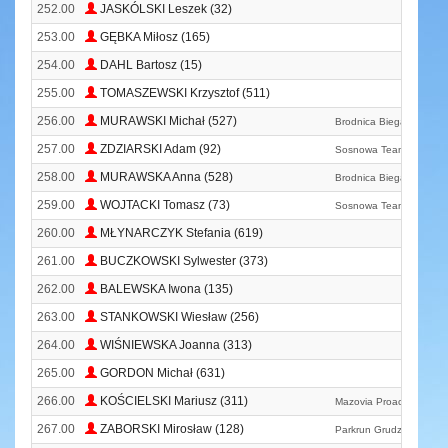
252.00
JASKÓLSKI Leszek (32)
253.00
GĘBKA Miłosz (165)
254.00
DAHL Bartosz (15)
255.00
TOMASZEWSKI Krzysztof (511)
256.00
MURAWSKI Michał (527)
Brodnica Biega
257.00
ZDZIARSKI Adam (92)
Sosnowa Team Grudzią
258.00
MURAWSKA Anna (528)
Brodnica Biega
259.00
WOJTACKI Tomasz (73)
Sosnowa Team Grudzią
260.00
MŁYNARCZYK Stefania (619)
261.00
BUCZKOWSKI Sylwester (373)
262.00
BALEWSKA Iwona (135)
263.00
STANKOWSKI Wiesław (256)
264.00
WIŚNIEWSKA Joanna (313)
265.00
GORDON Michał (631)
266.00
KOŚCIELSKI Mariusz (311)
Mazovia Proactiv
267.00
ZABORSKI Mirosław (128)
Parkrun Grudziądz