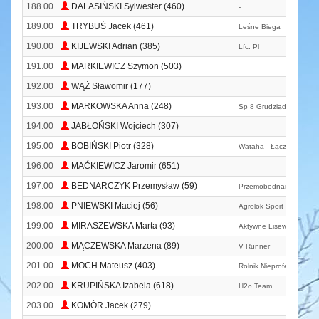
188.00
DALASIŃSKI Sylwester (460)
-
189.00
TRYBUŚ Jacek (461)
Leśne Biega
190.00
KIJEWSKI Adrian (385)
Lfc. Pl
191.00
MARKIEWICZ Szymon (503)
192.00
WĄŻ Sławomir (177)
193.00
MARKOWSKA Anna (248)
Sp 8 Grudziądz
194.00
JABŁOŃSKI Wojciech (307)
195.00
BOBIŃSKI Piotr (328)
Wataha - Łączy Nas Bie
196.00
MAĆKIEWICZ Jaromir (651)
197.00
BEDNARCZYK Przemysław (59)
Przemobednarczyk@gma
198.00
PNIEWSKI Maciej (56)
Agrolok Sport Team
199.00
MIRASZEWSKA Marta (93)
Aktywne Lisewo
200.00
MĄCZEWSKA Marzena (89)
V Runner
201.00
MOCH Mateusz (403)
Rolnik Nieprofesjonalny
202.00
KRUPIŃSKA Izabela (618)
H2o Team
203.00
KOMÓR Jacek (279)