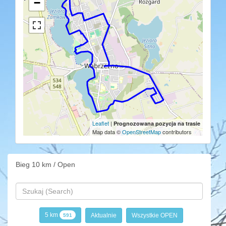
−
Leaflet
|
Prognozowana pozycja na trasie
Map data ©
OpenStreetMap
contributors
Bieg 10 km / Open
5 km
Aktualnie
Wszystkie OPEN
591