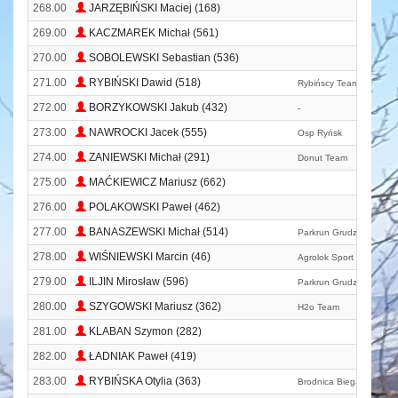
268.00
JARZĘBIŃSKI Maciej (168)
269.00
KACZMAREK Michał (561)
270.00
SOBOLEWSKI Sebastian (536)
271.00
RYBIŃSKI Dawid (518)
Rybińscy Team
272.00
BORZYKOWSKI Jakub (432)
-
273.00
NAWROCKI Jacek (555)
Osp Ryńsk
274.00
ZANIEWSKI Michał (291)
Donut Team
275.00
MAĆKIEWICZ Mariusz (662)
276.00
POLAKOWSKI Paweł (462)
277.00
BANASZEWSKI Michał (514)
Parkrun Grudziądz
278.00
WIŚNIEWSKI Marcin (46)
Agrolok Sport Team
279.00
ILJIN Mirosław (596)
Parkrun Grudziądz
280.00
SZYGOWSKI Mariusz (362)
H2o Team
281.00
KLABAN Szymon (282)
282.00
ŁADNIAK Paweł (419)
283.00
RYBIŃSKA Otylia (363)
Brodnica Biega