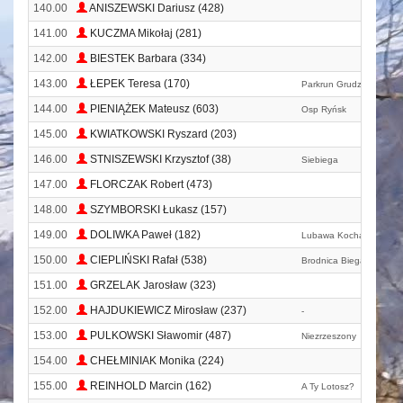
140.00
ANISZEWSKI Dariusz (428)
141.00
KUCZMA Mikołaj (281)
142.00
BIESTEK Barbara (334)
143.00
ŁEPEK Teresa (170)
Parkrun Grudziądz
144.00
PIENIĄŻEK Mateusz (603)
Osp Ryńsk
145.00
KWIATKOWSKI Ryszard (203)
146.00
STNISZEWSKI Krzysztof (38)
Siebiega
147.00
FLORCZAK Robert (473)
148.00
SZYMBORSKI Łukasz (157)
149.00
DOLIWKA Paweł (182)
Lubawa Kocha Biegać
150.00
CIEPLIŃSKI Rafał (538)
Brodnica Biega
151.00
GRZELAK Jarosław (323)
152.00
HAJDUKIEWICZ Mirosław (237)
-
153.00
PULKOWSKI Sławomir (487)
Niezrzeszony
154.00
CHEŁMINIAK Monika (224)
155.00
REINHOLD Marcin (162)
A Ty Lotosz?