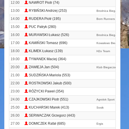
12.00
NAWROT Piotr (74)
13.00
RYBIŃSKI Andrzej (253)
Brodnica Biega
14.00
RUDERA Piotr (195)
Born Runners - Chojnick
15.00
PUC Patryk (280)
16.00
MURAWSKI Łukasz (526)
Brodnica Biega
17.00
KAMIŃSKI Tomasz (696)
Kowalewo Biega
18.00
KLIMEK Łukasz (139)
H2o Team
19.00
TYWANEK Maciej (364)
20.00
ZAWIEJA Jan (504)
Klub Biegacza T24
21.00
SUDZIŃSKA Mariola (553)
22.00
ROSTKOWSKI Jakub (500)
23.00
RÓŻYCKI Paweł (354)
24.00
CZAJKOWSKI Piotr (551)
Agrolok Sport Team
25.00
KUCHARSKI Marek (413)
Sosik
26.00
SERWACZAK Grzegorz (443)
27.00
DOMICZEK Rafał (685)
Ergis