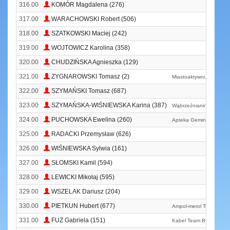
316.00
KOMÓR Magdalena (276)
317.00
WARACHOWSKI Robert (506)
318.00
SZATKOWSKI Maciej (242)
319.00
WOJTOWICZ Karolina (358)
320.00
CHUDZIŃSKA Agnieszka (129)
321.00
ZYGNAROWSKI Tomasz (2)
Miastoaktywni. Pl
322.00
SZYMAŃSKI Tomasz (687)
323.00
SZYMAŃSKA-WIŚNIEWSKA Karina (387)
Wąbrzeźnianin
324.00
PUCHOWSKA Ewelina (260)
Apteka Gemini
325.00
RADACKI Przemysław (626)
326.00
WIŚNIEWSKA Sylwia (161)
327.00
SŁOMSKI Kamil (594)
328.00
LEWICKI Mikołaj (595)
329.00
WSZELAK Dariusz (204)
330.00
PIETKUN Hubert (677)
Ampol-merol Team
331.00
FUZ Gabriela (151)
Kabel Team Bydgoszcz