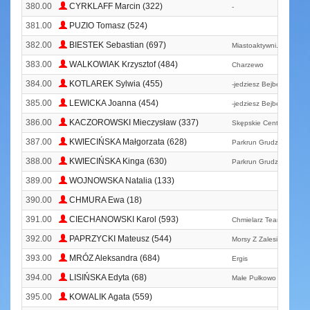
380.00
CYRKLAFF Marcin (322)
-
381.00
PUZIO Tomasz (524)
382.00
BIESTEK Sebastian (697)
Miastoaktywni. Pl
383.00
WALKOWIAK Krzysztof (484)
Charzewo
384.00
KOTLAREK Sylwia (455)
-jedziesz Bejbe
385.00
LEWICKA Joanna (454)
-jedziesz Bejbe
386.00
KACZOROWSKI Mieczysław (337)
Skępskie Centrum Bieg
387.00
KWIECIŃSKA Małgorzata (628)
Parkrun Grudziądz
388.00
KWIECIŃSKA Kinga (630)
Parkrun Grudziądz
389.00
WOJNOWSKA Natalia (133)
390.00
CHMURA Ewa (18)
391.00
CIECHANOWSKI Karol (593)
Chmielarz Team Morsy Z
392.00
PAPRZYCKI Mateusz (544)
Morsy Z Zalesia
393.00
MRÓZ Aleksandra (684)
Ergis
394.00
LISIŃSKA Edyta (68)
Małe Pułkowo
395.00
KOWALIK Agata (559)