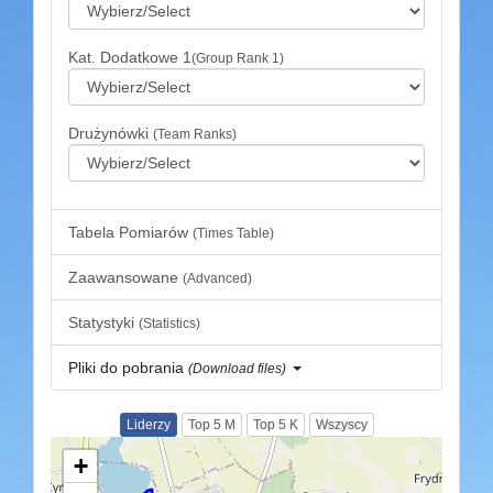
Kat. Dodatkowe 1
(Group Rank 1)
Drużynówki
(Team Ranks)
Tabela Pomiarów
(Times Table)
Zaawansowane
(Advanced)
Statystyki
(Statistics)
Pliki do pobrania
(Download files)
Liderzy
Top 5 M
Top 5 K
Wszyscy
+