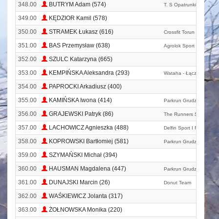
348.00
BUTRYM Adam (574)
T. S Opatrunki
349.00
KĘDZIOR Kamil (578)
350.00
STRAMEK Łukasz (616)
Crossfit Torun
351.00
BAS Przemysław (638)
Agrolok Sport Team
352.00
SZULC Katarzyna (665)
353.00
KEMPIŃSKA Aleksandra (293)
Wataha - Łączy Nas Bie
354.00
PAPROCKI Arkadiusz (400)
355.00
KAMIŃSKA Iwona (414)
Parkrun Grudziądz
356.00
GRAJEWSKI Patryk (86)
The Runners Świecie
357.00
LACHOWICZ Agnieszka (488)
Delfin Sport I Rekreacja
358.00
KOPROWSKI Bartłomiej (581)
Parkrun Grudziądz
359.00
SZYMAŃSKI Michał (394)
360.00
HAUSMAN Magdalena (447)
Parkrun Grudziądz
361.00
DUNAJSKI Marcin (26)
Donut Team
362.00
WAŚKIEWICZ Jolanta (317)
363.00
ŻOŁNOWSKA Monika (220)