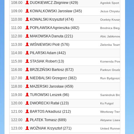
108.00
DUDKIEWICZ Zbigniew (429)
Agrolok Sport Team
109.00
KOWALKOWSKI Jarosław (345)
Jezus Chrystus Team
110.00
KOWALSKI Krzysztof (474)
Oceloty Kruszyn Krajeńs
111.00
POPŁAWSKA Agnieszka (482)
Brodnica Biega
112.00
MAKOWSKA Danuta (221)
Abic Jabłonowo Pomors
113.00
WIŚNIEWSKI Piotr (576)
Zielonka Team
114.00
PILARSKI Adam (442)
115.00
STASIAK Robert (13)
Komenda Powiatowa Ps
116.00
BRZEZIŃSKI Bartosz (672)
Parkrun Grudziądz
117.00
NIEDBALSKI Grzegorz (382)
Run Bydgoszcz
118.00
MAZERSKI Jarosław (459)
119.00
TUROWSKI Leszek (96)
Samindruk Brodnica
120.00
DWORECKI Rafał (123)
Ks Futgol
121.00
BARTOS Arkadiusz (212)
Wtorkowy Trening
122.00
PŁATEK Tomasz (689)
Aktywne Lisewo
123.00
WOŹNIAK Krzysztof (271)
United Runners