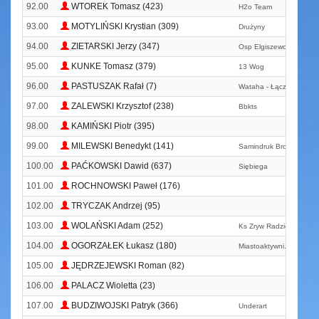
92.00
WTOREK Tomasz (423)
H2o Team
93.00
MOTYLIŃSKI Krystian (309)
Drużyny
94.00
ZIETARSKI Jerzy (347)
Osp Elgiszewo
95.00
KUNKE Tomasz (379)
13 Wog
96.00
PASTUSZAK Rafał (7)
Wataha - Łączy Nas Bie
97.00
ZALEWSKI Krzysztof (238)
Bbkts
98.00
KAMIŃSKI Piotr (395)
99.00
MILEWSKI Benedykt (141)
Samindruk Brodnica
100.00
PAĆKOWSKI Dawid (637)
Siębiega
101.00
ROCHNOWSKI Paweł (176)
102.00
TRYCZAK Andrzej (95)
103.00
WOLAŃSKI Adam (252)
Ks Zryw Radziejów
104.00
OGORZAŁEK Łukasz (180)
Miastoaktywni. Pl
105.00
JĘDRZEJEWSKI Roman (82)
106.00
PALACZ Wioletta (23)
107.00
BUDZIWOJSKI Patryk (366)
Underart