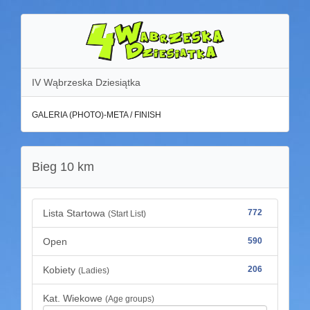
IV Wąbrzeska Dziesiątka
GALERIA (PHOTO)-META / FINISH
Bieg 10 km
Lista Startowa
772
(Start List)
Open
590
Kobiety
206
(Ladies)
Kat. Wiekowe
(Age groups)