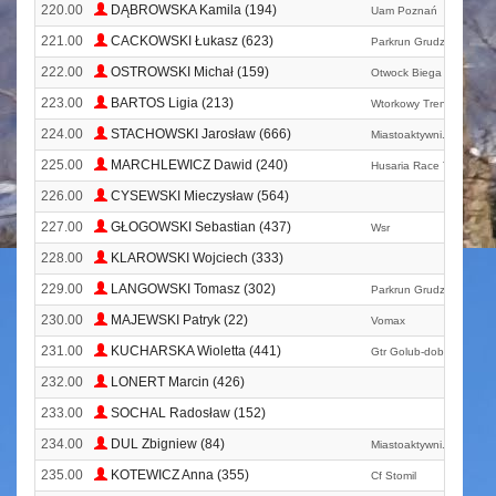
220.00
DĄBROWSKA Kamila (194)
Uam Poznań
221.00
CACKOWSKI Łukasz (623)
Parkrun Grudziądz
222.00
OSTROWSKI Michał (159)
Otwock Biega
223.00
BARTOS Ligia (213)
Wtorkowy Trening Grudz
224.00
STACHOWSKI Jarosław (666)
Miastoaktywni. Pl
225.00
MARCHLEWICZ Dawid (240)
Husaria Race Team
226.00
CYSEWSKI Mieczysław (564)
227.00
GŁOGOWSKI Sebastian (437)
Wsr
228.00
KLAROWSKI Wojciech (333)
229.00
LANGOWSKI Tomasz (302)
Parkrun Grudziądz
230.00
MAJEWSKI Patryk (22)
Vomax
231.00
KUCHARSKA Wioletta (441)
Gtr Golub-dobrzyn
232.00
LONERT Marcin (426)
233.00
SOCHAL Radosław (152)
234.00
DUL Zbigniew (84)
Miastoaktywni. Pl
235.00
KOTEWICZ Anna (355)
Cf Stomil