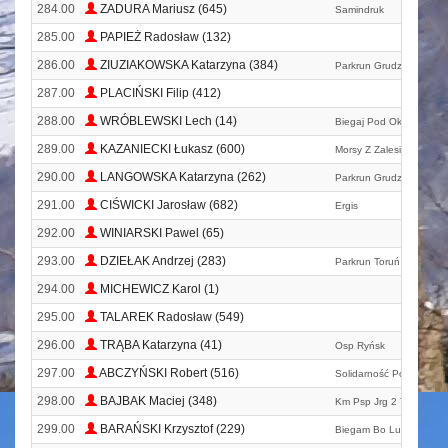
284.00
ZADURA Mariusz (645)
Samindruk
285.00
PAPIEŻ Radosław (132)
286.00
ZIUZIAKOWSKA Katarzyna (384)
Parkrun Grudziądz
287.00
PLACIŃSKI Filip (412)
288.00
WRÓBLEWSKI Lech (14)
Biegaj Pod Okiem Trene
289.00
KAZANIECKI Łukasz (600)
Morsy Z Zalesia
290.00
LANGOWSKA Katarzyna (262)
Parkrun Grudziądz
291.00
CIŚWICKI Jarosław (682)
Ergis
292.00
WINIARSKI Pawel (65)
293.00
DZIEŁAK Andrzej (283)
Parkrun Toruń
294.00
MICHEWICZ Karol (1)
295.00
TALAREK Radosław (549)
296.00
TRĄBA Katarzyna (41)
Osp Ryńsk
297.00
ABCZYŃSKI Robert (516)
Solidarność Poledno
298.00
BAJBAK Maciej (348)
Km Psp Jrg 2 Toruń
299.00
BARAŃSKI Krzysztof (229)
Biegam Bo Lubię