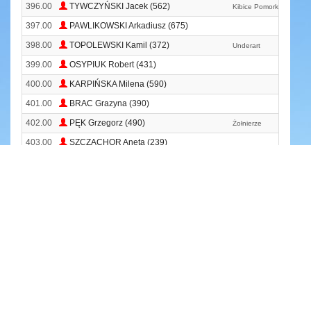
396.00
TYWCZYŃSKI Jacek (562)
Kibice Pomorka Team #
397.00
PAWLIKOWSKI Arkadiusz (675)
398.00
TOPOLEWSKI Kamil (372)
Underart
399.00
OSYPIUK Robert (431)
400.00
KARPIŃSKA Milena (590)
401.00
BRAC Grazyna (390)
402.00
PĘK Grzegorz (490)
Żołnierze
403.00
SZCZĄCHOR Aneta (239)
404.00
NIZWANTOWSKI Rafał (668)
Przepuklina Run Team
405.00
BANASZEWSKA Monika (510)
Parkrun Grudziądz
406.00
SZYMECZKO Aleksandra (19)
Morsy Z Zalesia
407.00
GRAJKOWSKI Dariusz (264)
Chtw Chełmża
408.00
WIŚNIEWSKA Paula (292)
Reflex Biega
409.00
SZYCHUŁDA Joanna (55)
Husaria Race Team
410.00
CIUŁANY Michał (552)
-
411.00
MARCHLEWSKA Marta (215)
-