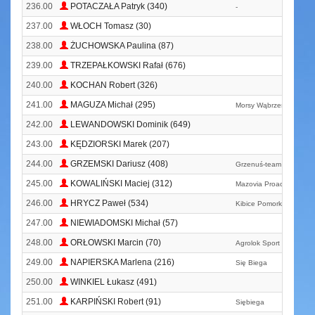
236.00
POTACZAŁA Patryk (340)
-
237.00
WŁOCH Tomasz (30)
238.00
ŻUCHOWSKA Paulina (87)
239.00
TRZEPAŁKOWSKI Rafał (676)
240.00
KOCHAN Robert (326)
241.00
MAGUZA Michał (295)
Morsy Wąbrzeskie
242.00
LEWANDOWSKI Dominik (649)
243.00
KĘDZIORSKI Marek (207)
244.00
GRZEMSKI Dariusz (408)
Grzenuś-team
245.00
KOWALIŃSKI Maciej (312)
Mazovia Proactiv Ciech
246.00
HRYCZ Paweł (534)
Kibice Pomorka Team #
247.00
NIEWIADOMSKI Michał (57)
248.00
ORŁOWSKI Marcin (70)
Agrolok Sport Team
249.00
NAPIERSKA Marlena (216)
Się Biega
250.00
WINKIEL Łukasz (491)
251.00
KARPIŃSKI Robert (91)
Siębiega