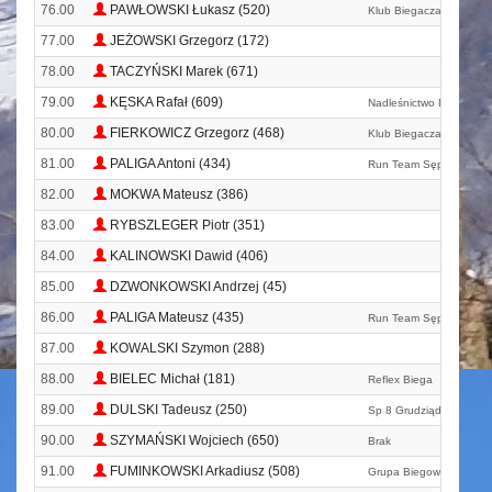
76.00
PAWŁOWSKI Łukasz (520)
Klub Biegacza T24
77.00
JEŻOWSKI Grzegorz (172)
78.00
TACZYŃSKI Marek (671)
79.00
KĘSKA Rafał (609)
Nadleśnictwo Dąbrowa
80.00
FIERKOWICZ Grzegorz (468)
Klub Biegacza T24
81.00
PALIGA Antoni (434)
Run Team Sępólno Kraj
82.00
MOKWA Mateusz (386)
83.00
RYBSZLEGER Piotr (351)
84.00
KALINOWSKI Dawid (406)
85.00
DZWONKOWSKI Andrzej (45)
86.00
PALIGA Mateusz (435)
Run Team Sępólno Kraj
87.00
KOWALSKI Szymon (288)
88.00
BIELEC Michał (181)
Reflex Biega
89.00
DULSKI Tadeusz (250)
Sp 8 Grudziądz
90.00
SZYMAŃSKI Wojciech (650)
Brak
91.00
FUMINKOWSKI Arkadiusz (508)
Grupa Biegowa Aleksan