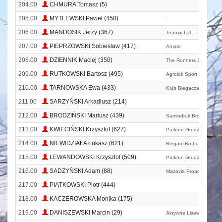
204.00
CHMURA Tomasz (5)
205.00
MYTLEWSKI Paweł (450)
-
206.00
MANDOSIK Jerzy (367)
Teamochal
207.00
PIEPRZOWSKI Sobieslaw (417)
Ampol
208.00
DZIENNIK Maciej (350)
The Runners Świecie
209.00
RUTKOWSKI Bartosz (495)
Agrolok Sport Team
210.00
TARNOWSKA Ewa (433)
Klub Biegacza T24
211.00
SARZYŃSKI Arkadiusz (214)
212.00
BRODZIŃSKI Mariusz (439)
Samindruk Brodnica
213.00
KWIECIŃSKI Krzysztof (627)
Parkrun Grudziądz
214.00
NIEWIDZIAŁA Łukasz (621)
Biegam Bo Lubię
215.00
LEWANDOWSKI Krzysztof (509)
Parkrun Grudziądz
216.00
SADZYŃSKI Adam (88)
Mazovia Proactiv Ciech
217.00
PIĄTKOWSKI Piotr (444)
218.00
KACZEROWSKA Monika (175)
219.00
DANISZEWSKI Marcin (29)
Aktywne Lisewo