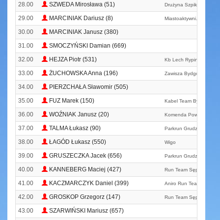
28.00
SZWEDA Mirosława (51)
Drużyna Szpiku
29.00
MARCINIAK Dariusz (8)
Miastoaktywni. Pl
30.00
MARCINIAK Janusz (380)
31.00
SMOCZYŃSKI Damian (669)
32.00
HEJZA Piotr (531)
Kb Lech Rypin
33.00
ŻUCHOWSKA Anna (196)
Zawisza Bydgoszcz
34.00
PIERZCHAŁA Sławomir (505)
35.00
FUZ Marek (150)
Kabel Team Bydgoszcz
36.00
WOŹNIAK Janusz (20)
Komenda Powiatowa Ps
37.00
TALMA Łukasz (90)
Parkrun Grudziądz
38.00
ŁAGÓD Łukasz (550)
Wigo
39.00
GRUSZECZKA Jacek (656)
Parkrun Grudziądz
40.00
KANNEBERG Maciej (427)
Run Team Sępólno Kraj
41.00
KACZMARCZYK Daniel (399)
Aniro Run Team
42.00
GROSKOP Grzegorz (147)
Run Team Sępólno Kraj
43.00
SZARWIŃSKI Mariusz (657)