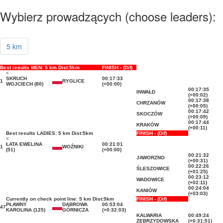
Wybierz prowadzących (choose leaders):
5 km
Best results MEN: 5 km Dist:5km
FINISH - (Dif)
<
SKRUCH
00:17:33
1
RYGLICE
WOJCIECH (80)
(+00:00)
00:17:35
INWAŁD
(+00:02)
00:17:38
CHRZANÓW
(+00:05)
00:17:42
SKOCZÓW
(+00:09)
00:17:44
KRAKÓW
(+00:11)
Best results LADIES: 5 km Dist:5km
FINISH - (Dif)
<
ŁATA EWELINA
00:21:01
1
WOŹNIKI
(51)
(+00:00)
00:21:32
JAWORZNO
(+00:31)
00:22:26
ŚLESZOWICE
(+01:25)
00:23:12
WADOWICE
(+02:11)
00:24:04
KANIÓW
(+03:03)
Currently on check point line: 5 km Dist:5km
FINISH - (Dif)
PŁAWNY
DĄBROWA
00:53:04
47
KAROLINA (125)
GÓRNICZA
(+0:32:03)
KALWARIA
00:49:24
ZEBRZYDOWSKA
(+0:31:51)