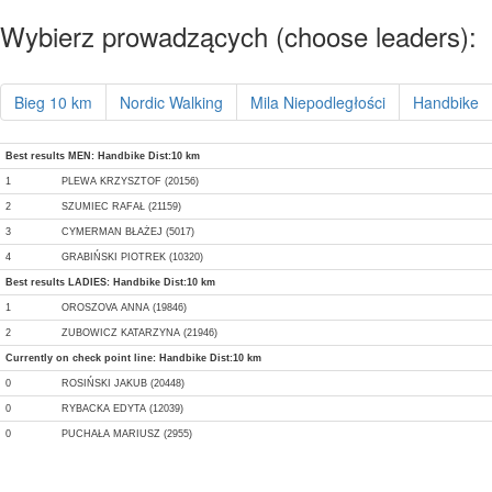
Wybierz prowadzących (choose leaders):
Bieg 10 km
Nordic Walking
Mila Niepodległości
Handbike
Best results MEN: Handbike Dist:10 km
1
PLEWA KRZYSZTOF (20156)
2
SZUMIEC RAFAŁ (21159)
3
CYMERMAN BŁAŻEJ (5017)
4
GRABIŃSKI PIOTREK (10320)
Best results LADIES: Handbike Dist:10 km
1
OROSZOVA ANNA (19846)
2
ZUBOWICZ KATARZYNA (21946)
Currently on check point line: Handbike Dist:10 km
0
ROSIŃSKI JAKUB (20448)
0
RYBACKA EDYTA (12039)
0
PUCHAŁA MARIUSZ (2955)