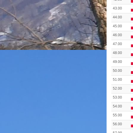
43.00
44.00
45.00
46.00
47.00
48.00
49.00
50.00
51.00
52.00
53.00
54.00
55.00
56.00