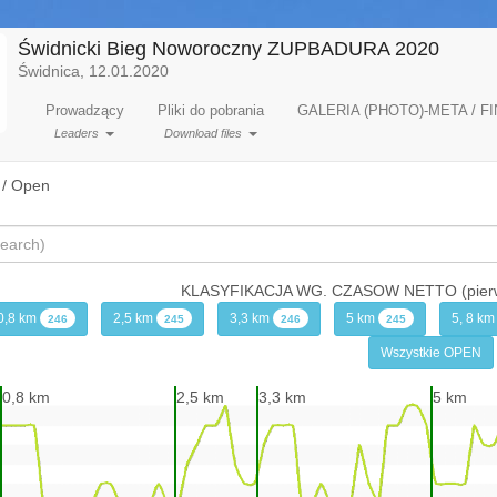
Świdnicki Bieg Noworoczny ZUPBADURA 2020
Świdnica, 12.01.2020
Prowadzący
Pliki do pobrania
GALERIA (PHOTO)-META / FI
Leaders
Download files
 / Open
KLASYFIKACJA WG. CZASOW NETTO (pierwsz
0,8 km
2,5 km
3,3 km
5 km
5, 8 k
246
245
246
245
Wszystkie OPEN
0,8 km
2,5 km
3,3 km
5 km