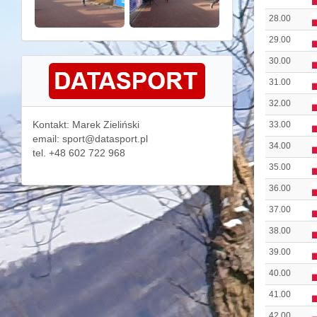
28.00
29.00
30.00
31.00
32.00
Kontakt: Marek Zieliński
33.00
email: sport@datasport.pl
34.00
tel. +48 602 722 968
35.00
36.00
37.00
38.00
39.00
40.00
41.00
42.00