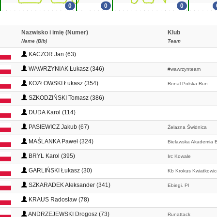
0
0
0
Nazwisko i imię (Numer)
Klub
Name (Bib)
Team
KACZOR Jan (63)
WAWRZYNIAK Łukasz (346)
#wawrzynteam
KOZŁOWSKI Łukasz (354)
Ronal Polska Run
SZKODZIŃSKI Tomasz (386)
DUDA Karol (114)
PASIEWICZ Jakub (67)
Żelazna Świdnica
MAŚLANKA Paweł (324)
Bielawska Akademia B
BRYL Karol (395)
Irc Kowale
GARLIŃSKI Łukasz (30)
Kb Krokus Kwiatkowic
SZKARADEK Aleksander (341)
Ebiegi. Pl
KRAUS Radosław (78)
ANDRZEJEWSKI Drogosz (73)
Runattack