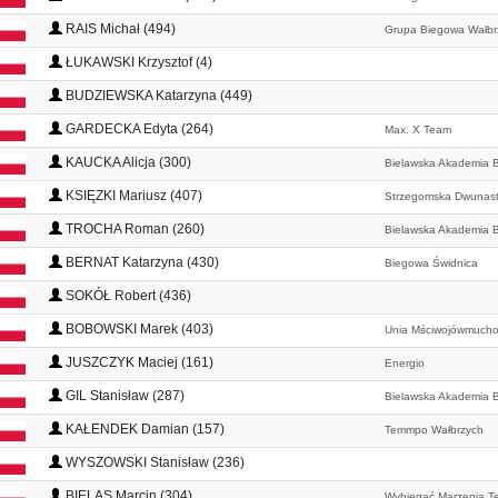
RAIS Michał (494)
Grupa Biegowa Wałbr
ŁUKAWSKI Krzysztof (4)
BUDZIEWSKA Katarzyna (449)
GARDECKA Edyta (264)
Max. X Team
KAUCKA Alicja (300)
Bielawska Akademia B
KSIĘZKI Mariusz (407)
Strzegomska Dwunas
TROCHA Roman (260)
Bielawska Akademia B
BERNAT Katarzyna (430)
Biegowa Świdnica
SOKÓŁ Robert (436)
BOBOWSKI Marek (403)
Unia Mściwojówmucho
JUSZCZYK Maciej (161)
Energio
GIL Stanisław (287)
Bielawska Akademia B
KAŁENDEK Damian (157)
Temmpo Wałbrzych
WYSZOWSKI Stanisław (236)
BIELAS Marcin (304)
Wybiegać Marzenia T