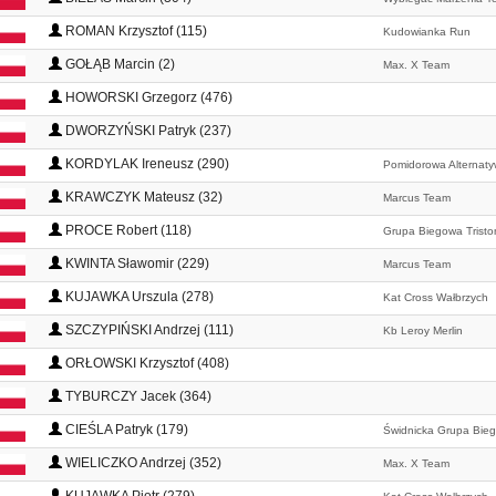
ROMAN Krzysztof (115)
Kudowianka Run
GOŁĄB Marcin (2)
Max. X Team
HOWORSKI Grzegorz (476)
DWORZYŃSKI Patryk (237)
KORDYLAK Ireneusz (290)
Pomidorowa Alternat
KRAWCZYK Mateusz (32)
Marcus Team
PROCE Robert (118)
Grupa Biegowa Tristo
KWINTA Sławomir (229)
Marcus Team
KUJAWKA Urszula (278)
Kat Cross Wałbrzych
SZCZYPIŃSKI Andrzej (111)
Kb Leroy Merlin
ORŁOWSKI Krzysztof (408)
TYBURCZY Jacek (364)
CIEŚLA Patryk (179)
Świdnicka Grupa Bie
WIELICZKO Andrzej (352)
Max. X Team