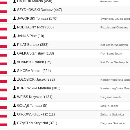
HAJDUK Marcin (458)
#wawrzynteam
SZYDŁOWSKI Dariusz (447)
JAWORSKI Tomasz (170)
Świdnicka Grupa Bie
PODHAJNY Piotr (306)
Rozbiegani Chojnów
JANUS Piotr (10)
PIŁAT Bartosz (383)
Kat Cross Wałbrzych
GAŁKA Stanisław (138)
Pch Sport Team
ADAMSKI Robert (15)
Kat Cross Wałbrzych
SIKORA Marcin (224)
ZGŁOBICKI Jacek (382)
Kamiennogórska Gru
KUROWSKA Marlena (381)
Kamiennogórska Gru
WEISS Krzysztof (131)
Biegam Sam 💪
GOŁĄB Tomasz (5)
Max. X Team
ORŁOWSKI Łukasz (11)
Żelazna Świdnica
CZĄSTKA Krzysztof (371)
Biegowa Świdnica