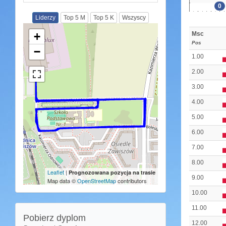
0
Liderzy
Top 5 M
Top 5 K
Wszyscy
Msc
+
Pos
−
1.00
2.00
3.00
4.00
5.00
6.00
7.00
8.00
Leaflet
|
Prognozowana pozycja na trasie
9.00
Map data ©
OpenStreetMap
contributors
10.00
11.00
Pobierz dyplom
12.00