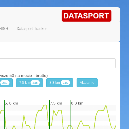
NISH
Datasport Tracker
e 50 na mecie - brutto)
m
7,5 km
8,3 km
Aktualnie
246
245
246
5, 8 km
7,5 km
8,3 km