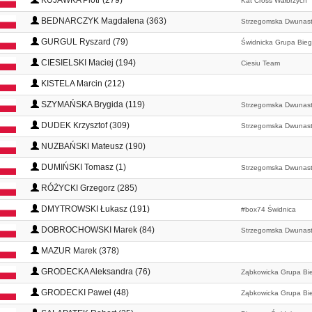
KUJAWKA Piotr (279)
Kat Cross Wałbrzych
BEDNARCZYK Magdalena (363)
Strzegomska Dwunas
GURGUL Ryszard (79)
Świdnicka Grupa Bie
CIESIELSKI Maciej (194)
Ciesiu Team
KISTELA Marcin (212)
SZYMAŃSKA Brygida (119)
Strzegomska Dwunas
DUDEK Krzysztof (309)
Strzegomska Dwunas
NUZBAŃSKI Mateusz (190)
DUMIŃSKI Tomasz (1)
Strzegomska Dwunas
RÓŻYCKI Grzegorz (285)
DMYTROWSKI Łukasz (191)
#box74 Świdnica
DOBROCHOWSKI Marek (84)
Strzegomska Dwunas
MAZUR Marek (378)
GRODECKA Aleksandra (76)
Ząbkowicka Grupa Bi
GRODECKI Paweł (48)
Ząbkowicka Grupa Bi