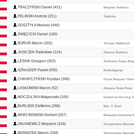
TRACZYŃSKI Daniel (431)
Biegowa Świdnica
PELINSKI Andrzej (251)
Świdnica
GOSZTYŁA Mariusz (446)
ŚWIĘCICKI Daniel (160)
BORUŃ Marcin (302)
Temmpo Wałbrzych
JASICZEK Radosław (124)
Żelazna Świdnica
LESIAK Grzegorz (303)
Świdnicka Grupa Bie
SZNAJDER Paweł (450)
Bubba&gump
CHRAPCZYŃSKI Krystian (366)
Grupa Biegowa Tristo
LASKOWSKI Marcin (52)
Aktywna Nowa Ruda
MOCZULSKA Małgorzata (100)
Karkonosz Running 
BURLIDIS Elefterios (286)
Max. X Team
MARCINOWSKI Norbert (267)
Bielawska Akademia B
OKUNIEWICZ Wojciech (319)
Strzegomska Dwunas
BERNATEK Marcin (294)
Strzegomska Dwunas