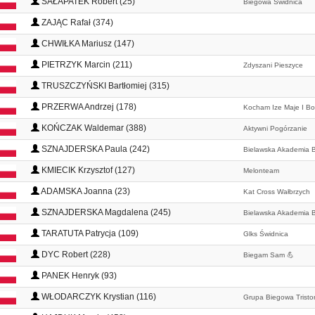
SAŁAPATEK Robert (25)
Biegowa Świdnica
ZAJĄC Rafał (374)
CHWIŁKA Mariusz (147)
PIETRZYK Marcin (211)
Zdyszani Pieszyce
TRUSZCZYŃSKI Bartłomiej (315)
PRZERWA Andrzej (178)
Kocham Ize Maje I Bo
KOŃCZAK Waldemar (388)
Aktywni Pogórzanie
SZNAJDERSKA Paula (242)
Bielawska Akademia B
KMIECIK Krzysztof (127)
Melonteam
ADAMSKA Joanna (23)
Kat Cross Wałbrzych
SZNAJDERSKA Magdalena (245)
Bielawska Akademia B
TARATUTA Patrycja (109)
Glks Świdnica
DYC Robert (228)
Biegam Sam 💪
PANEK Henryk (93)
WŁODARCZYK Krystian (116)
Grupa Biegowa Tristo