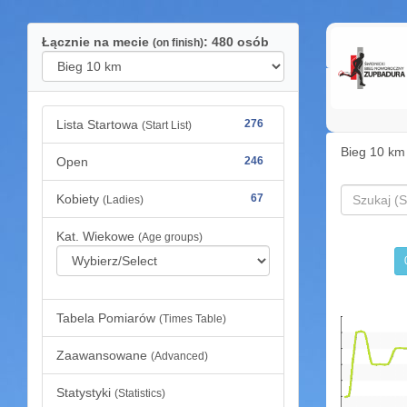
Łącznie na mecie
: 480 osób
(on finish)
Lista Startowa
276
(Start List)
Bieg 10 km
Open
246
Kobiety
67
(Ladies)
Kat. Wiekowe
(Age groups)
Tabela Pomiarów
(Times Table)
Zaawansowane
(Advanced)
Statystyki
(Statistics)