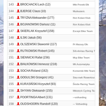
143
BROCHACKI Lech (12)
Mtb Prostki Ełk
144
BJERGE Claus (10)
Mudeaters
145
TRYZNA Aleksander (177)
Ifon Kolarz Klub
146
BOJANOWSKI Dariusz (11)
Ifon Kolarz Klub
147
SKIERLAK Krzysztof (158)
Except Bike Team
148
ILSKI Jakub (56)
149
OLSZEWSKI Sławomir (117)
Pt Mazury Ełk
150
RUTKOWSKI Robert (145)
Srb-domax Racing Team
151
SIENNICKI Rafał (156)
Mcp Bike Team
152
BIAŁKOWSKI Ireneusz (218)
Mh Automatyka
153
SOCHA Roland (162)
Komorniki Mtb Team
154
GOGULSKI Grzegorz (41)
Sisu-owb Rowertour. Com
155
KURASIŃSKI Krzysztof (93)
Środa Racing Team
156
SHYIAN Oleksandr (155)
Mtbstock Cycling Team
157
POORTINGA Albert (131)
---volharding
158
OUDSHOORN Randolf (120)
--- Volharding