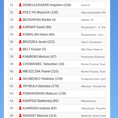
31
DEMEULENAERE Angelino (228)
Atom 6
32
POLCYN Wojciech (130)
Rybczyński-bikes Remmers T
33
BEDNARSKI Bartek (4)
24bike. Pl
34
KARWAT Kamil (68)
Ready2win? - K. Karwat Train
35
KOWALSKI Adam (80)
Bogdziewicz. Com
36
BRZÓZKA Jacek (222)
Jbg-2 Cryospace
37
BELT Kacper (5)
Mtb Eldar Świecie
38
KAMIŃSKI Mariusz (67)
Rowerowa Rodzina
39
CHOWANIEC Sebastian (18)
Romet Factory Team
40
MIESZCZAK Paweł (110)
Romet Factory Team
41
SKUBENKO Vladislav (159)
Postproduction Cycling Team
42
TRYBUŁA Zdzisław (176)
Mitutoyo Trezado Azs Wratisla
43
ROMANOWSKI Mateusz (139)
44
KWAPISZ Bartłomiej (95)
Ride43team
45
KAMIŃSKA Izabela (65)
Sklepbicykl. Pl-perfectsource
46
NADANY Mariusz (114)
Bikeholic Team Ostrów Mazow