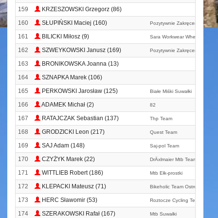
159
KRZESZOWSKI Grzegorz (86)
160
SŁUPIŃSKI Maciej (160)
Pozytywnie Zakręceni
161
BILICKI Miłosz (9)
Sara Workwear Wheel Brother
162
SZWEYKOWSKI Janusz (169)
Pozytywnie Zakręceni
163
BRONIKOWSKA Joanna (13)
164
SZNAPKA Marek (106)
165
PERKOWSKI Jarosław (125)
Białe Miśki Suwałki
166
ADAMEK Michał (2)
82
167
RATAJCZAK Sebastian (137)
Thp Team
168
GRODZICKI Leon (217)
Quest Team
169
SAJ Adam (148)
Saj-pol Team
170
CZYŻYK Marek (22)
DrÄxlmaier Mtb Team
171
WITTLIEB Robert (186)
Mtb Ełk-prostki
172
KLEPACKI Mateusz (71)
Bikeholic Team Ostrów Mazow
173
HERC Sławomir (53)
Roztocze Cycling Team
174
SZERAKOWSKI Rafał (167)
Mtb Suwałki