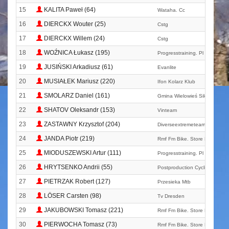
15
KALITA Paweł (64)
Wataha. Cc
16
DIERCKX Wouter (25)
Cstg
17
DIERCKX Willem (24)
Cstg
18
WOŹNICA Łukasz (195)
Progresstraining. Pl Damovo 
19
JUSIŃSKI Arkadiusz (61)
Evanlite
20
MUSIAŁEK Mariusz (220)
Ifon Kolarz Klub
21
SMOLARZ Daniel (161)
Gmina Wielowieś Silesia Cycl
22
SHATOV Oleksandr (153)
Vinteam
23
ZASTAWNY Krzysztof (204)
Diverseextremeteam
24
JANDA Piotr (219)
Rmf Fm Bike. Store Bielsko M
25
MIODUSZEWSKI Artur (111)
Progresstraining. Pl Damovo 
26
HRYTSENKO Andrii (55)
Postproduction Cycling Team
27
PIETRZAK Robert (127)
Przesieka Mtb
28
LÖSER Carsten (98)
Tv Dresden
29
JAKUBOWSKI Tomasz (221)
Rmf Fm Bike. Store Bielsko M
30
PIERWOCHA Tomasz (73)
Rmf Fm Bike. Store Bielsko M