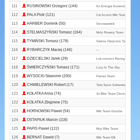
111
RUSINOWSKI Grzegorz (144)
Ks Energia Kozienice
112
PALA Piotr (121)
Cst Accent Mtb Team
113
HARBER Dominik (50)
Secowarwick
114
STELMASZYŃSKI Tomasz (164)
Mróz Rowery Team
115
TYMIŃSKI Tomasz (178)
Salony Optyczne Tymiński
116
RYBARCZYK Maciej (146)
---
117
DZIECIELSKI Jarek (29)
Luk-connect Racing Team
118
ŚWIERCZYŃSKI Tomasz (171)
Lucy In The Sky
119
WYSOCKI Sławomir (200)
Patnet Team
120
CHMIELEWSKI Robert (17)
Talvi Sport Szklarska Poreba
121
KOŁATKA Anna (74)
3s Bike Team Ciechanów
122
KOŁATKA Zbigniew (75)
123
HORNOWSKI Paweł (54)
Mtb Team Gorzów
124
OSTAPIUK Marcin (118)
125
PAPIS Paweł (122)
Mcp Bike Team
126
BERNAT Dawid (7)
Mtb Team Ełk