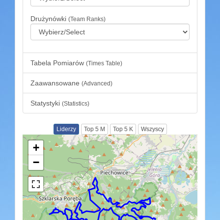
Drużynówki
(Team Ranks)
Tabela Pomiarów
(Times Table)
Zaawansowane
(Advanced)
Statystyki
(Statistics)
Liderzy
Top 5 M
Top 5 K
Wszyscy
+
−