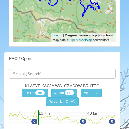
Leaflet
|
Prognozowana pozycja na trasie
Map data ©
OpenStreetMap
contributors
PRO / Open
KLASYFIKACJA WG. CZASOW BRUTTO
16 km
43 km
Aktualnie
181
181
Wszystkie OPEN
16 km
43 km
0
0
0