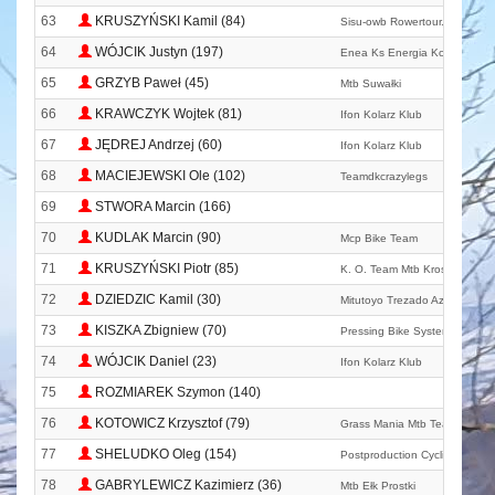
63
KRUSZYŃSKI Kamil (84)
Sisu-owb Rowertour. Com
64
WÓJCIK Justyn (197)
Enea Ks Energia Kozienice
65
GRZYB Paweł (45)
Mtb Suwałki
66
KRAWCZYK Wojtek (81)
Ifon Kolarz Klub
67
JĘDREJ Andrzej (60)
Ifon Kolarz Klub
68
MACIEJEWSKI Ole (102)
Teamdkcrazylegs
69
STWORA Marcin (166)
70
KUDLAK Marcin (90)
Mcp Bike Team
71
KRUSZYŃSKI Piotr (85)
K. O. Team Mtb Krosno Odrza
72
DZIEDZIC Kamil (30)
Mitutoyo Trezado Azs Wratisla
73
KISZKA Zbigniew (70)
Pressing Bike System Schody
74
WÓJCIK Daniel (23)
Ifon Kolarz Klub
75
ROZMIAREK Szymon (140)
76
KOTOWICZ Krzysztof (79)
Grass Mania Mtb Team
77
SHELUDKO Oleg (154)
Postproduction Cycling Team
78
GABRYLEWICZ Kazimierz (36)
Mtb Ełk Prostki