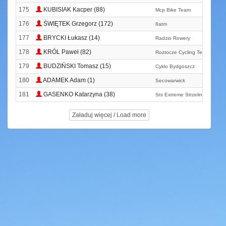
175
KUBISIAK Kacper (88)
Mcp Bike Team
176
ŚWIĘTEK Grzegorz (172)
8atm
177
BRYCKI Łukasz (14)
Radzio Rowery
178
KRÓL Paweł (82)
Roztocze Cycling Team
179
BUDZIŃSKI Tomasz (15)
Cyklo Bydgoszcz
180
ADAMEK Adam (1)
Secowarwick
181
GASENKO Katarzyna (38)
Sts Extreme Strzelin