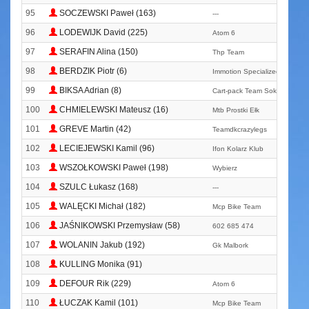
95
SOCZEWSKI Paweł (163)
---
96
LODEWIJK David (225)
Atom 6
97
SERAFIN Alina (150)
Thp Team
98
BERDZIK Piotr (6)
Immotion Specialized Skoda G
99
BIKSA Adrian (8)
Cart-pack Team Sokół Bralin
100
CHMIELEWSKI Mateusz (16)
Mtb Prostki Ełk
101
GREVE Martin (42)
Teamdkcrazylegs
102
LECIEJEWSKI Kamil (96)
Ifon Kolarz Klub
103
WSZOŁKOWSKI Paweł (198)
Wybierz
104
SZULC Łukasz (168)
---
105
WALĘCKI Michał (182)
Mcp Bike Team
106
JAŚNIKOWSKI Przemysław (58)
602 685 474
107
WOLANIN Jakub (192)
Gk Malbork
108
KULLING Monika (91)
109
DEFOUR Rik (229)
Atom 6
110
ŁUCZAK Kamil (101)
Mcp Bike Team