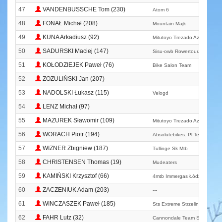
47
VANDENBUSSCHE Tom (230)
Atom 6
48
FONAŁ Michał (208)
Mountain Majk
49
KUNA Arkadiusz (92)
Mitutoyo Trezado Azs Wratisla
50
SADURSKI Maciej (147)
Sisu-owb Rowertour. Com
51
KOŁODZIEJEK Paweł (76)
Bike Salon Team
52
ZOZULIŃSKI Jan (207)
53
NADOLSKI Łukasz (115)
Velogd
54
LENZ Michał (97)
55
MAZUREK Sławomir (109)
Mitutoyo Trezado Azs Wratisla
56
WORACH Piotr (194)
Absolutebikes. Pl Team
57
WIZNER Zbigniew (187)
Tullinge Sk Mtb
58
CHRISTENSEN Thomas (19)
Mudeaters
59
KAMIŃSKI Krzysztof (66)
4mtb Immergas Łódź
60
ZACZENIUK Adam (203)
---
61
WINCZASZEK Paweł (185)
Sts Extreme Strzelin
62
FAHR Lutz (32)
Cannondale Team Spandau