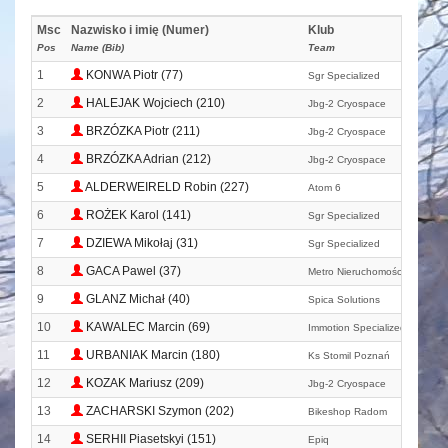
Msc
Nazwisko i imię (Numer)
Klub
Pos
Name (Bib)
Team
1
KONWA Piotr (77)
Sgr Specialized
2
HALEJAK Wojciech (210)
Jbg-2 Cryospace
3
BRZÓZKA Piotr (211)
Jbg-2 Cryospace
4
BRZÓZKA Adrian (212)
Jbg-2 Cryospace
5
ALDERWEIRELD Robin (227)
Atom 6
6
ROŻEK Karol (141)
Sgr Specialized
7
DZIEWA Mikołaj (31)
Sgr Specialized
8
GACA Pawel (37)
Metro Nieruchomości Bydgosz
9
GLANZ Michał (40)
Spica Solutions
10
KAWALEC Marcin (69)
Immotion Specialized Skoda G
11
URBANIAK Marcin (180)
Ks Stomil Poznań
12
KOZAK Mariusz (209)
Jbg-2 Cryospace
13
ZACHARSKI Szymon (202)
Bikeshop Radom
14
SERHII Piasetskyi (151)
Epiq