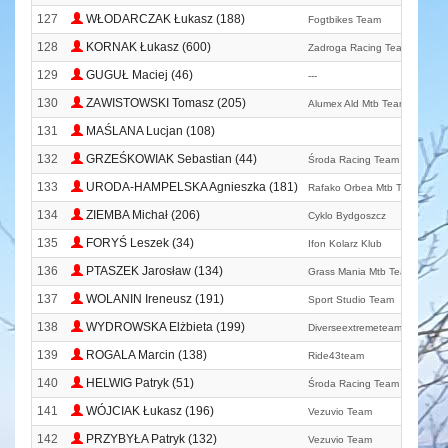
127
WŁODARCZAK Łukasz (188)
Fogtbikes Team
128
KORNAK Łukasz (600)
Zadroga Racing Team
129
GUGUŁ Maciej (46)
---
130
ZAWISTOWSKI Tomasz (205)
Alumex Ald Mtb Team
131
MAŚLANA Lucjan (108)
132
GRZEŚKOWIAK Sebastian (44)
Środa Racing Team
133
URODA-HAMPELSKA Agnieszka (181)
Rafako Orbea Mtb Team
134
ZIEMBA Michał (206)
Cyklo Bydgoszcz
135
FORYŚ Leszek (34)
Ifon Kolarz Klub
136
PTASZEK Jarosław (134)
Grass Mania Mtb Team
137
WOLANIN Ireneusz (191)
Sport Studio Team
138
WYDROWSKA Elżbieta (199)
Diverseextremeteam
139
ROGALA Marcin (138)
Ride43team
140
HELWIG Patryk (51)
Środa Racing Team
141
WÓJCIAK Łukasz (196)
Vezuvio Team
142
PRZYBYŁA Patryk (132)
Vezuvio Team