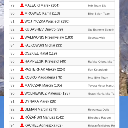
79
MAŁECKI Marek (104)
Mtb Team Ełk
80
MROWIEC Kamil (113)
Bike Salon Team
81
WOJTYCZKA Wojciech (190)
82
KUDASHEV Dmytro (89)
Sts Extreme Strzelin
83
WALIWONIS Przemysław (183)
Secowarwick
84
FALKOWSKI Michał (33)
85
OSZKIEL Rafał (119)
86
HAMPELSKI Krzysztof (49)
Rafako Orbea Mtb Team
87
PASTERNAK Aleksy (224)
Ifon Kolarzklub
88
KOSKO Magdalena (78)
Mcp Bike Team
89
MAŃCZAK Marcin (105)
Toyota Motor Manufacturing 
90
WOLNIEWICZ Mateusz (193)
Grass Mania Mtb Team
91
DYNAKA Marek (28)
92
ULMAN Marcin (179)
Rowerowa Doiib
93
RÓŻAŃSKI Mariusz (142)
Bikeshop Radom
94
KACHEL Agnieszka (62)
Rybczyński-bikes Remmers T