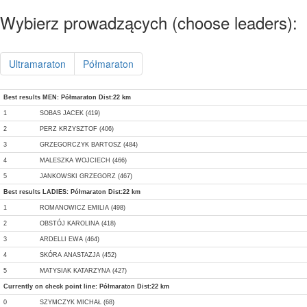
Wybierz prowadzących (choose leaders):
Ultramaraton
Półmaraton
Best results MEN: Półmaraton Dist:22 km
1
SOBAS JACEK (419)
2
PERZ KRZYSZTOF (406)
3
GRZEGORCZYK BARTOSZ (484)
4
MALESZKA WOJCIECH (466)
5
JANKOWSKI GRZEGORZ (467)
Best results LADIES: Półmaraton Dist:22 km
1
ROMANOWICZ EMILIA (498)
2
OBSTÓJ KAROLINA (418)
3
ARDELLI EWA (464)
4
SKÓRA ANASTAZJA (452)
5
MATYSIAK KATARZYNA (427)
Currently on check point line: Półmaraton Dist:22 km
0
SZYMCZYK MICHAŁ (68)