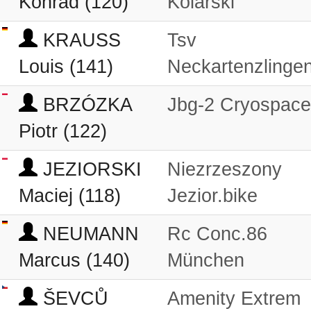
Konrad (120)
Kolarski
KRAUSS
Tsv
Louis (141)
Neckartenzlinge
BRZÓZKA
Jbg-2 Cryospace
Piotr (122)
JEZIORSKI
Niezrzeszony
Maciej (118)
Jezior.bike
NEUMANN
Rc Conc.86
Marcus (140)
München
ŠEVCŮ
Amenity Extrem