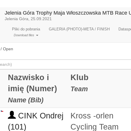
Jelenia Góra Trophy Maja Włoszczowska MTB Race U
Jelenia Góra, 25.09.2021
Pliki do pobrania
GALERIA (PHOTO)-META / FINISH
Dataspo
Download files
/ Open
Nazwisko i
Klub
imię (Numer)
Team
Name (Bib)
CINK Ondrej
Kross -orlen
(101)
Cycling Team