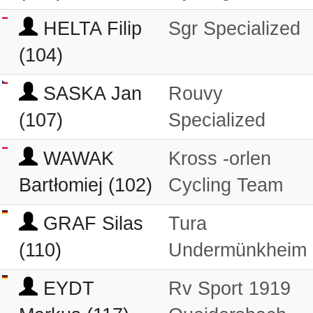
HELTA Filip
Sgr Specialized
(104)
SASKA Jan
Rouvy
(107)
Specialized
WAWAK
Kross -orlen
Bartłomiej (102)
Cycling Team
GRAF Silas
Tura
(110)
Undermünkheim
EYDT
Rv Sport 1919