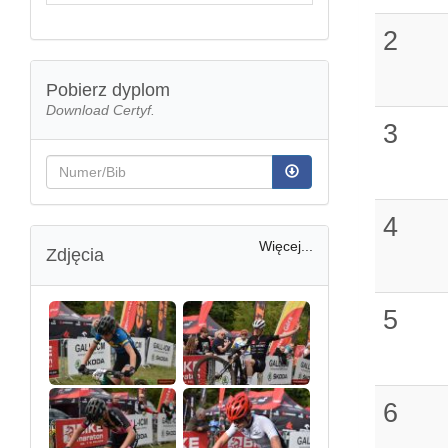
2
Pobierz dyplom
Download Certyf.
3
4
Więcej...
Zdjęcia
5
6