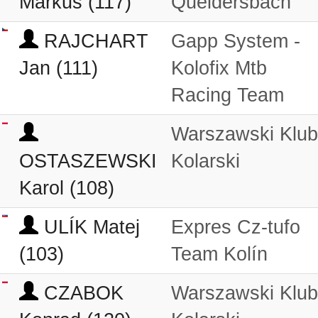
Markus (117)
Queidersbach
RAJCHART
Gapp System -
Jan (111)
Kolofix Mtb
Racing Team
Warszawski Klub
OSTASZEWSKI
Kolarski
Karol (108)
ULÍK Matej
Expres Cz-tufo
(103)
Team Kolín
CZABOK
Warszawski Klub