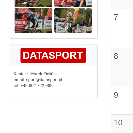
7
8
Kontakt: Marek Zieliński
email: sport@datasport.pl
tel. +48 602 722 968
9
10