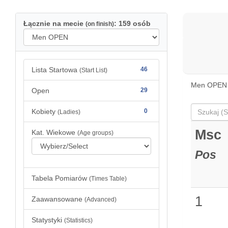
Łącznie na mecie
: 159 osób
(on finish)
Lista Startowa
46
(Start List)
Men OPEN 
Open
29
Kobiety
0
(Ladies)
Msc
Kat. Wiekowe
(Age groups)
Pos
Tabela Pomiarów
(Times Table)
1
Zaawansowane
(Advanced)
Statystyki
(Statistics)