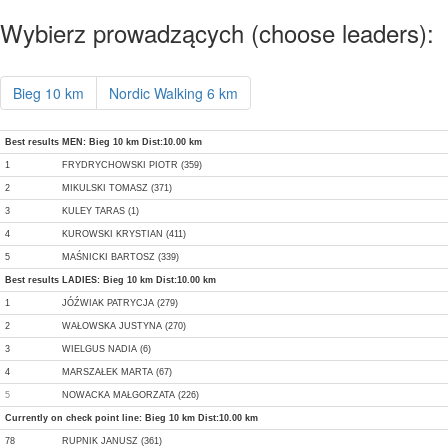
Wybierz prowadzących (choose leaders):
Bieg 10 km
Nordic Walking 6 km
Best results MEN: Bieg 10 km Dist:10.00 km
1
FRYDRYCHOWSKI PIOTR (359)
2
MIKULSKI TOMASZ (371)
3
KULEY TARAS (1)
4
KUROWSKI KRYSTIAN (411)
5
MAŚNICKI BARTOSZ (339)
Best results LADIES: Bieg 10 km Dist:10.00 km
1
JÓŹWIAK PATRYCJA (279)
2
WAŁOWSKA JUSTYNA (270)
3
WIELGUS NADIA (6)
4
MARSZAŁEK MARTA (67)
5
NOWACKA MAŁGORZATA (226)
Currently on check point line: Bieg 10 km Dist:10.00 km
78
RUPNIK JANUSZ (361)