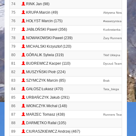
74
RINK Jan (98)
75
KRUPA Marcin (49)
Aktywna Nowa Ruda
76
HOŁYST Marcin (175)
#wawrzynteam
77
JABŁOŃSKI Paweł (356)
Kudowianka Run
78
NOWAKOWSKI Paweł (239)
Żary Runners Team
79
MICHALSKI Krzysztof (120)
80
GÓRALIK Sylwia (319)
Tkkf Uklejna
81
BUDREWICZ Kacper (110)
Dyczuś Team
82
MUSZYŃSKI Piotr (224)
83
SZYMCZYK Marcin (85)
Brak
84
GAŁOSZ Łukasz (470)
Tata_biega
85
URBAŃCZYK Jakub (291)
86
WIONCZYK Michał (148)
87
MARZEC Tomasz (438)
Runners Team Nysa
88
DARMETKO Rafał (105)
89
CIURASZKIEWICZ Andrzej (467)