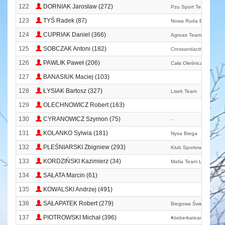
122
DORNIAK Jarosław (272)
Pzu Sport Team
123
TYŚ Radek (87)
Nowa Ruda Biega
124
CUPRIAK Daniel (366)
Agroas Team
125
SOBCZAK Antoni (182)
Crossandactive Nysa
126
PAWLIK Paweł (206)
Cała Oleśnica Biega
127
BANASIUK Maciej (103)
128
ŁYSIAK Bartosz (327)
Lisek Team
129
OLECHNOWICZ Robert (163)
130
CYRANOWICZ Szymon (75)
-
131
KOLANKO Sylwia (181)
Nysa Biega
132
PLEŚNIARSKI Zbigniew (293)
Klub Sportowy Grań W
133
KORDZIŃSKI Kazimierz (34)
Mafia Team Lubliniec
134
SAŁATA Marcin (61)
135
KOWALSKI Andrzej (491)
136
SAŁAPATEK Robert (279)
Biegowa Świdnica
137
PIOTROWSKI Michał (396)
#żeberkateam