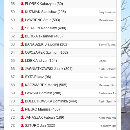
58
FLOREK Katarzyna (30)
59
KUŹMIAK Stanisław (235)
Żary Runners Team
60
LAWRENC Artur (503)
Masateam
61
SERAFIN Radosław (490)
62
BERG Aleksander (485)
63
BANASZEK Sławomir (262)
Szymi Team Żary
64
OWCZAREK Szymon (162)
65
LISEK Andrzej (154)
Lisek
66
JAGNIĄTKOWSKI Jacek (304)
Klub Lekkoatletyczny Z
67
SYTA Eliasz (96)
Dyczuś Team
68
KACZMAREK Maciej (505)
Meissner Kozioł Kaczm
69
ŁAWSKI Dominik (288)
Bielawska Akademia Bi
70
BOLECHOWSKA Dominika (444)
Alpin Sport Hoka One
71
PIEJKO Mariusz (460)
72
JANASZAK Fabian (189)
Kierowca Międzynarod
73
SZTURO Jan (332)
Pogórzyn-gmina Przyja