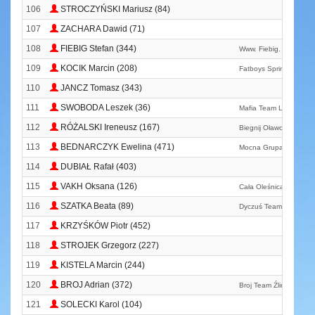
106
STROCZYŃSKI Mariusz (84)
107
ZACHARA Dawid (71)
108
FIEBIG Stefan (344)
Www. Fiebig. Pl
109
KOCIK Marcin (208)
Fatboys Sprint
110
JANCZ Tomasz (343)
111
SWOBODA Leszek (36)
Mafia Team Lubliniec
112
RÓŻALSKI Ireneusz (167)
Biegnij Oławo
113
BEDNARCZYK Ewelina (471)
Mocna Grupa Cezara
114
DUBIAŁ Rafał (403)
115
VAKH Oksana (126)
Cała Oleśnica Biega
116
SZATKA Beata (89)
Dyczuś Team
117
KRZYŚKÓW Piotr (452)
118
STROJEK Grzegorz (227)
119
KISTELA Marcin (244)
120
BROJ Adrian (372)
Broj Team Źlinice
121
SOLECKI Karol (104)