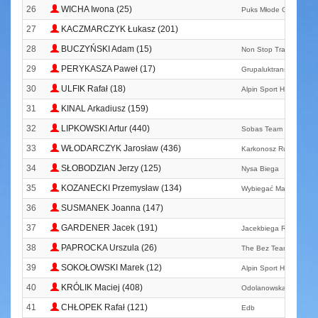
26
WICHA Iwona (25)
Puks Młode Orły Lłks 
27
KACZMARCZYK Łukasz (201)
28
BUCZYŃSKI Adam (15)
Non Stop Trail
29
PERYKASZA Paweł (17)
Grupaluktrans. Pl
30
ULFIK Rafał (18)
Alpin Sport Hoka One 
31
KINAL Arkadiusz (159)
32
LIPKOWSKI Artur (440)
Sobas Team
33
WŁODARCZYK Jarosław (436)
Karkonosz Running T
34
SŁOBODZIAN Jerzy (125)
Nysa Biega
35
KOZANECKI Przemysław (134)
Wybiegać Marzenia Te
36
SUSMANEK Joanna (147)
37
GARDENER Jacek (191)
Jacekbiega Running T
38
PAPROCKA Urszula (26)
The Bez Team Poland
39
SOKOŁOWSKI Marek (12)
Alpin Sport Hoka One
40
KRÓLIK Maciej (408)
Odolanowska Drużyna
41
CHŁOPEK Rafał (121)
Edb