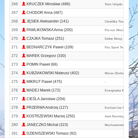
266
KRUCZEK Mirosław (486)
Stan Umysłu Lewin Bie
267
CHODOR Anna (487)
268
JĘSIEK Aleksander (141)
Ciesiółka Teammaraton
269
PAWLIKOWSKA Anna (200)
Pro-run Wrocław
270
CZAJKA Tomasz (251)
Dzikie Morsy
271
BEDNARCZYK Paweł (109)
Pzu Sport Team
272
MAREK Grzegorz (330)
273
POMIN Paweł (66)
274
KUBZIAKOWSKI Mateusz (402)
Monar Zbicko
275
MIKRUT Paweł (475)
-
276
MADEJ Marek (172)
Energetyka Kghm
277
CIEŚLA Jarosław (204)
278
PRZERWA Andrzej (127)
Kocham Ize Maje I Bor
279
KOSTRZEWSKI Maciej (250)
Aam Running Team
280
JANECZKO Michał (323)
Muchawsmole
281
DZIENISZEWSKI Tomasz (92)