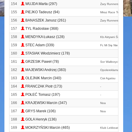
154
WUJDA Marta (297)
Żary Runners Team
155
PIEJKO Tadeusz (94)
Miraz Race Team
156
BANASZEK Janusz (261)
Żary Runners Team
157
TYL Radosław (368)
158
MENDYKA Łukasz (128)
Kb Aktywni Środa Wiel
159
STEC Adam (339)
Fc Mi Się Nie Chce
160
STASIAK Włodzimierz (178)
161
GRZESIK Paweł (78)
Sor Wałbrzych
162
MAJEWSKI Andrzej (383)
Opolereklama. Pl
163
OLEJNIK Marcin (340)
Csir Agatsu
164
FRANCZAK Piotr (173)
-
165
POŁEĆ Tomasz (197)
-
166
KRAJEWSKI Marcin (347)
Noa
167
GRYS Marek (106)
Noa
168
GOLA Henryk (136)
169
MOKRZYŃSKI Marcin (465)
Klub Lekkoatletyczny Z