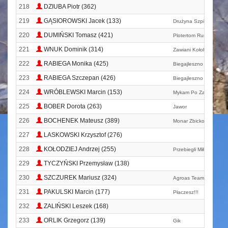
218
DZIUBA Piotr (362)
219
GĄSIOROWSKI Jacek (133)
Drużyna Szpiku
220
DUMIŃSKI Tomasz (421)
Plotertom Runner
221
WNUK Dominik (314)
Zawiani Kołobrzeg
222
RABIEGA Monika (425)
Biegajleszno
223
RABIEGA Szczepan (426)
Biegajleszno
224
WRÓBLEWSKI Marcin (153)
Mykam Po Zatorzu
225
BOBER Dorota (263)
Jawor
226
BOCHENEK Mateusz (389)
Monar Zbicko
227
LASKOWSKI Krzysztof (276)
228
KOŁODZIEJ Andrzej (255)
Przebiegli Miłkowice
229
TYCZYŃSKI Przemysław (138)
230
SZCZUREK Mariusz (324)
Agroas Team
231
PAKULSKI Marcin (177)
Płaczesz!!!
232
ZALIŃSKI Leszek (168)
233
ORLIK Grzegorz (139)
Gik