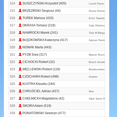
314
SUSZCZYŃSKI Krzysztof (405)
Lucek Pazur Team
315
BRZEZIŃSKI Sergiusz (44)
Dusza Drzewa
316
TUREK Mariusz (433)
Echo Twardogóra
317
OKRASA Tomasz (218)
Cała Oleśnica Biega
318
NAWROCKI Marek (241)
Tata W Biegu
319
BŁĘDKOWSKA Katarzyna (417)
Agroas Team
320
NOWAK Marta (443)
321
PYZIK Ewa (317)
Matner Running Team
322
CICHOCKI Robert (32)
Bosch Serwis Olszewsk
323
WĘCLEWSKI Robert (119)
Bestteamśrem
324
CZOCHARA Robert (498)
Amator
325
KUSTRA Klaudia (184)
326
CHRUŚCIEL Adrian (437)
Noa
327
CHEŁMICKA Magdalena (42)
Alpin Sport Hoka One
328
SIKORA Adam (519)
329
PONIATOWSKI Seweryn (477)