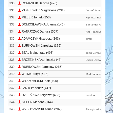
330
ROMANIUK Bartosz (476)
331
PANKIEWICZ Magdalena (231)
Dyczuś Team
332
MILLER Tomek (253)
Kghm Zg Run
333
DOMOSŁAWSKA Joanna (146)
Santander Runners T
334
RATAJCZAK Dariusz (507)
Anp Team Dolsk Herni
335
ADAMCZYK Grzegorz (243)
Timpl
336
BURKOWSKI Jarosław (375)
337
SZAL Małgorzata (493)
Tenis Centrum As
338
BRZEZIŃSKA Agnieszka (43)
Dusza Drzewa
339
RUBINOWSKI Jarosław (215)
340
WITKA Patryk (442)
Mad Runners
341
WYSZOMIRSKI Piotr (406)
342
JANIK Ireneusz (447)
343
DZIERŻAWA Krzysztof (488)
Inowino
344
GOLON Marlena (164)
345
WYSOCZAŃSKI Adrian (282)
Pietrzykowice