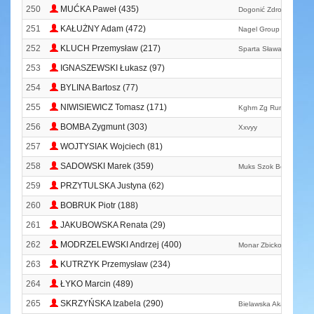
250
MUĆKA Paweł (435)
Dogonić Zdrowie
251
KAŁUŻNY Adam (472)
Nagel Group
252
KLUCH Przemysław (217)
Sparta Sława
253
IGNASZEWSKI Łukasz (97)
254
BYLINA Bartosz (77)
255
NIWISIEWICZ Tomasz (171)
Kghm Zg Run
256
BOMBA Zygmunt (303)
Xxvyy
257
WOJTYSIAK Wojciech (81)
258
SADOWSKI Marek (359)
Muks Szok Bojanowo
259
PRZYTULSKA Justyna (62)
260
BOBRUK Piotr (188)
261
JAKUBOWSKA Renata (29)
262
MODRZELEWSKI Andrzej (400)
Monar Zbicko
263
KUTRZYK Przemysław (234)
264
ŁYKO Marcin (489)
265
SKRZYŃSKA Izabela (290)
Bielawska Akademia Bi