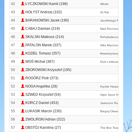
42
ŁYCZKOWSKI Kamil (198)
Windir
43
HOŁYST Andrzej (102)
Gt Rat
44
BARANOWSKI Jacek (190)
Jacekbiega Running T
45
CABAJ Damian (219)
Mad Runners
46
SKALSKI Mateusz (214)
Rehabalance Team
47
PATALON Marek (337)
Glks Marcinowice
48
KOZIEŁ Tomasz (357)
#wawrzynteam
49
WOŚ Michał (387)
Klub Lekkoatletyczny Z
50
ZBOROWSKI Krzysztof (195)
51
ROGÓRZ Piotr (373)
52
NOGA Angelika (28)
Kęckie Harpagany
53
SZWED Krzysztof (54)
Alpin Sport Hoka One
54
KORCZ Daniel (453)
Jaworzno Runners Pro
55
ŁUKASIK Marcin (230)
Biegnij Oławo
56
ZWOLIŃSKI Adrian (322)
57
OBSTÓJ Karolina (27)
The Bez Team Poland