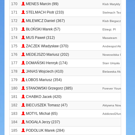
170
MENES Marcin (99)
Klub Matyldy Leszno
171
STELMACH Piotr (233)
Stelmach Team
172
MILEWICZ Daniel (367)
Klub Biegacza Bolesła
173
BŁOŃSKI Marek (57)
Ebiegi. Pl
174
MUS Paweł (312)
Masateam
175
ŻACZEK Wladysław (370)
Andrespol Aktywnie
176
MEDEJSZO Mariusz (202)
Nowosolska Grupa Bi
177
DOMAŃSKI Henryk (174)
Stan Umysłu Lewin Bie
178
JANAS Wojciech (410)
Bielawska Akademia Bi
179
ŁOBOS Mariusz (354)
180
STANOWSKI Grzegorz (385)
Forever Young
181
CHABKO Jacek (420)
182
BIECUSZEK Tomasz (47)
Aktywna Nowa Ruda
183
MOTYL Michał (65)
Addicted2fun
184
NOGAŁA Jerzy (237)
185
PODOLUK Marek (284)