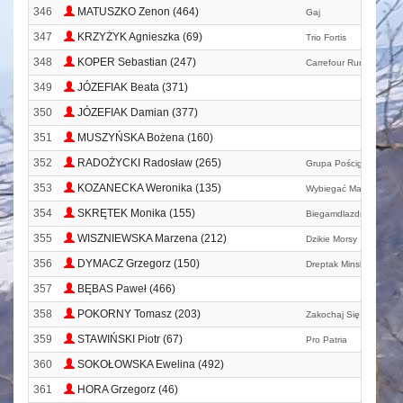
346
MATUSZKO Zenon (464)
Gaj
347
KRZYŻYK Agnieszka (69)
Trio Fortis
348
KOPER Sebastian (247)
Carrefour Running Tea
349
JÓZEFIAK Beata (371)
350
JÓZEFIAK Damian (377)
351
MUSZYŃSKA Bożena (160)
352
RADOŻYCKI Radosław (265)
Grupa Pościgowa
353
KOZANECKA Weronika (135)
Wybiegać Marzenia Te
354
SKRĘTEK Monika (155)
Biegamdlazdrowia. Pl
355
WISZNIEWSKA Marzena (212)
Dzikie Morsy
356
DYMACZ Grzegorz (150)
Dreptak Minsk Mazowie
357
BĘBAS Paweł (466)
358
POKORNY Tomasz (203)
Zakochaj Się Z Biegan
359
STAWIŃSKI Piotr (67)
Pro Patria
360
SOKOŁOWSKA Ewelina (492)
361
HORA Grzegorz (46)