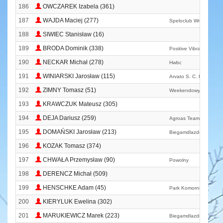
186
OWCZAREK Izabela (361)
187
WAJDA Maciej (277)
Speloclub Wrocław
188
SIWIEC Stanisław (16)
189
BRODA Dominik (338)
Positive Vibration
190
NECKAR Michał (278)
Hwbc
191
WINIARSKI Jarosław (115)
Arvato S. C. Rep
192
ZIMNY Tomasz (51)
Weekendowy Reset
193
KRAWCZUK Mateusz (305)
194
DEJA Dariusz (259)
Agroas Team
195
DOMAŃSKI Jarosław (213)
Biegamdlazdrowia. Pl 
196
KOZAK Tomasz (374)
197
CHWAŁA Przemysław (90)
Powolny
198
DERENCZ Michał (509)
199
HENSCHKE Adam (45)
Park Komorniki
200
KIERYLUK Ewelina (302)
201
MARUKIEWICZ Marek (223)
Biegamdlazdrowia. Pl