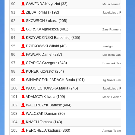
90
GAWENDA Krzysztof (33)
Mafia Team Lubliniec
91
ZIĘBA Tomasz (192)
Jacekbiega Running T
92
SKOWRON Łukasz (205)
93
GÓRSKA Agnieszka (401)
Żary Runners Team
94
KRZYWDZIŃSKI Bartłomiej (365)
95
DZITKOWSKI Witold (40)
Innvigo
96
PAWLAK Daniel (287)
Lks Iskra Jaszkowa
97
CZAPIGA Grzegorz (248)
Boreczek Team
98
KUREK Krzysztof (254)
99
WINIARCZYK-JADACH Beata (101)
Tg Sokół Zakopane
100
WOJCIECHOWSKA Maria (246)
Jacekbiega Running T
101
ADAMCZYK Iweta (199)
Może I Wolno Ale Za To
102
WALERCZYK Bartosz (404)
103
WALCZAK Damian (80)
104
KNACH Tomasz (143)
105
HERCHEL Arkadiusz (363)
Agroas Team