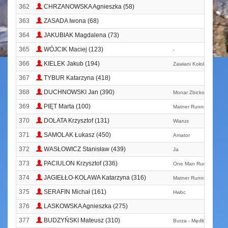
362
CHRZANOWSKA Agnieszka (58)
363
ZASADA Iwona (68)
364
JAKUBIAK Magdalena (73)
365
WÓJCIK Maciej (123)
-
366
KIELEK Jakub (194)
Zawiani Kołobrzeg
367
TYBUR Katarzyna (418)
368
DUCHNOWSKI Jan (390)
Monar Zbicko
369
PIĘT Marta (100)
Matner Running Team
370
DOLATA Krzysztof (131)
Wiarus
371
SAMOLAK Łukasz (450)
Amator
372
WASŁOWICZ Stanisław (439)
Ja
373
PACIULON Krzysztof (336)
One Man Running
374
JAGIEŁŁO-KOLAWA Katarzyna (316)
Matner Running Team
375
SERAFIN Michał (161)
Hwbc
376
LASKOWSKA Agnieszka (275)
377
BUDZYŃSKI Mateusz (310)
Burza - Mędłów