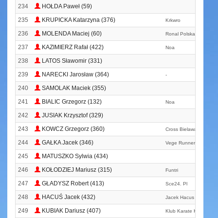
234
HOŁDA Paweł (59)
235
KRUPICKA Katarzyna (376)
Krkwro
236
MOLENDA Maciej (60)
Ronal Polska Run
237
KAZIMIERZ Rafał (422)
Noa
238
LATOS Sławomir (331)
239
NARECKI Jarosław (364)
-
240
SAMOLAK Maciek (355)
241
BIALIC Grzegorz (132)
Noa
242
JUSIAK Krzysztof (329)
243
KOWCZ Grzegorz (360)
Cross Bielawa
244
GAŁKA Jacek (346)
Vege Runners
245
MATUSZKO Sylwia (434)
246
KOŁODZIEJ Mariusz (315)
Funtri
247
GŁADYSZ Robert (413)
Sce24. Pl
248
HACUŚ Jacek (432)
Jacek Hacus
249
KUBIAK Dariusz (407)
Klub Karate Kyokushin