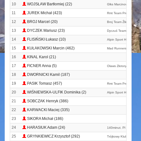
10
WOJSŁAW Bartłomiej (22)
Glks Marcinowice
11
JUREK Michał (423)
Rmt Team Pro
12
BROJ Marcel (20)
Broj Team Źlinice
13
DYCZEK Mariusz (23)
Dyczuś Team
14
FLISIŃSKI Łukasz (10)
Alpin Sport Hoka One
15
KUŁAKOWSKI Marcin (462)
Mad Runners
16
KINAL Karol (21)
17
FICNER Anna (5)
Olaws Złotoryjamks Sie
18
DWORNICKI Kamil (187)
19
PASIK Tomasz (457)
Rmt Team Pro
20
WIŚNIEWSKA-ULFIK Dominika (2)
Alpin Sport Hoka One
21
SOBCZAK Henryk (386)
22
KARWACKI Maciej (335)
23
SIKORA Michał (186)
24
HARASIUK Adam (24)
140minut. Pl
25
GRYNKIEWICZ Krzysztof (292)
Trójkowy Klub Turystyc