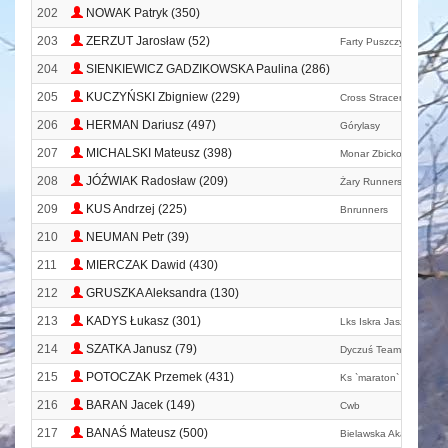
202
NOWAK Patryk (350)
203
ZERZUT Jarosław (52)
Farty Puszczy
204
SIENKIEWICZ GADZIKOWSKA Paulina (286)
205
KUCZYŃSKI Zbigniew (229)
Cross Straceńców
206
HERMAN Dariusz (497)
Górylasy
207
MICHALSKI Mateusz (398)
Monar Zbicko
208
JÓŹWIAK Radosław (209)
Żary Runners Team
209
KUS Andrzej (225)
Bnrunners
210
NEUMAN Petr (39)
211
MIERCZAK Dawid (430)
212
GRUSZKA Aleksandra (130)
213
KADYS Łukasz (301)
Lks Iskra Jaszkowa
214
SZATKA Janusz (79)
Dyczuś Team
215
POTOCZAK Przemek (431)
Ks `maraton` Nowa Ru
216
BARAN Jacek (149)
Cwb
217
BANAŚ Mateusz (500)
Bielawska Akademia Bi