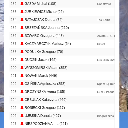
282
GAZDA Michał (108)
Constravia
283
JURKIEWICZ Michał (95)
284
RATAJCZAK Dorota (74)
Trio Fortis
285
BRZEŻAŃSKA Joanna (210)
286
SZWARC Grzegorz (448)
Arvato S. C. Rep
287
KACZMARCZYK Mariusz (64)
Rexer
288
PODULKA Grzegorz (70)
289
DUDZIK Jacek (165)
Lks Iskra Jaszkowa
290
WYSZOMIRSKI Adam (352)
291
NOWAK Marek (449)
292
OSIŃSKA Agnieszka (252)
Kghm Zg Run
293
DROŻYŃSKA Iwona (185)
Lucek Pazur Team
294
CEBULAK Katarzyna (469)
295
ROSIECKI Grzegorz (117)
296
UJEJSKA Danuta (427)
Biegajleszno
297
NIESPODZIANA Anna (221)