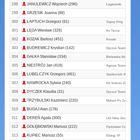
298
JANULEWICZ Wojciech (296)
Łagiewniki
299
GRZESIK Joanna (88)
300
ŁAPTUCH Grzegorz (91)
Gypsy King
301
LĘGA Wiesław (326)
Ks Tęcza
302
KOZAK Bartosz (451)
Kozaki
303
BUDREWICZ Krystian (142)
Dyczuś Team
304
GAŁKA Stanisław (334)
Bielawska Akademia Bi
305
NIESTRÓJ Jan (419)
Agroas Team
306
LUBELCZYK Grzegorz (461)
Speleoclub Wrocław
307
NAWROCKA Sylwia (240)
Kb Sukces Żmigród
308
DYCZEK Klaudia (31)
Dyczuś Team
309
TRZYBULSKI Kazimierz (220)
Mykam Po Zatorzu
310
BUGAJ Alan (176)
311
DEREŃ Agata (300)
Lks Iskra Jaszkowa
312
GOŁĘBIOWSKI Mariusz (222)
Pędziwiatr Czołowo
313
KUPIEC Mariusz (55)
Ebiegi. Pl