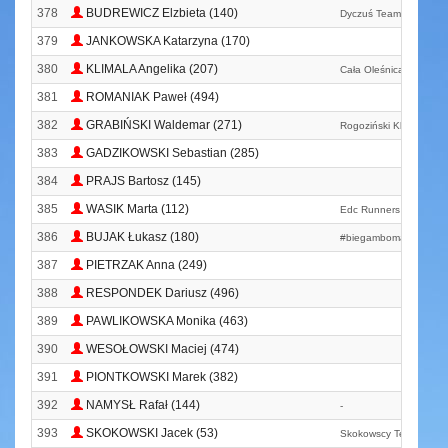
378
BUDREWICZ Elzbieta (140)
Dyczuś Team
379
JANKOWSKA Katarzyna (170)
380
KLIMALA Angelika (207)
Cała Oleśnica Biega
381
ROMANIAK Paweł (494)
382
GRABIŃSKI Waldemar (271)
Rogoziński Klub Biega
383
GADZIKOWSKI Sebastian (285)
384
PRAJS Bartosz (145)
385
WASIK Marta (112)
Edc Runners
386
BUJAK Łukasz (180)
#biegambomamzone
387
PIETRZAK Anna (249)
388
RESPONDEK Dariusz (496)
389
PAWLIKOWSKA Monika (463)
390
WESOŁOWSKI Maciej (474)
391
PIONTKOWSKI Marek (382)
392
NAMYSŁ Rafał (144)
-
393
SKOKOWSKI Jacek (53)
Skokowscy Team