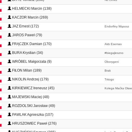
HELMECKI Marcin (138)
KACZOR Marcin (269)
JAZ Ernest (172)
Endorfiny Wąsosz
JAROS Paweł (79)
FRĄCZEK Damian (170)
Akb Esemas
BURA Krystian (34)
#biegajleszno
WRÓBEL Małgorzata (9)
Oborygeni
FIŁON Milan (189)
Brak
NIKOLIN Andrzej (179)
Tritogo
KIRKIEWICZ Ireneusz (45)
Kolega Maćka Oław
MAJEWSKI Maciej (48)
ROZDOLSKI Jarosław (49)
PAWLAK Agnieszka (107)
HRUSZOWIEC Paweł (276)