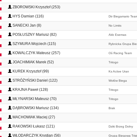
ZBOROWSKI Krzysztof (253)
HYS Damian (116)
Dtr Biegamario Tea
SANECKI Jan (8)
No Limits
POSŁUSZNY Mariusz (82)
Akb Esemas
SZYMURA Wojciech (115)
Rybnicka Grupa Bi
KOWALCZYK Mateusz (257)
Oś Racing Team
JOACHIMIAK Marek (52)
Tritogo
KUREK Krzysztof (99)
Ks Active Uran
STRÓŻYŃSKI Daniel (122)
Wołów Biega
KRAJNA Paweł (128)
Tritogo
MŁYNARSKI Mateusz (70)
Tritogo
DĄBROWSKI Mariusz (134)
Brak
MACHOWIAK Maciej (27)
RAKOWSKI Łukasz (121)
Dziki Brzeg Dolny
WŁODARCZYK Krystian (56)
Grupa Biegowa Tris