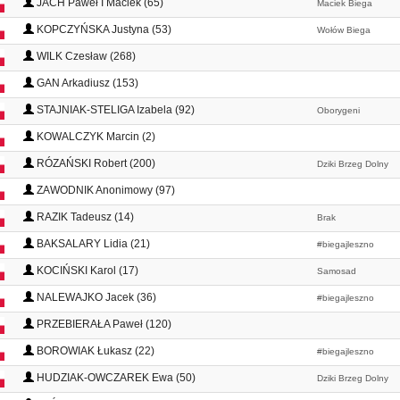
JACH Paweł I Maciek (65)
Maciek Biega
KOPCZYŃSKA Justyna (53)
Wołów Biega
WILK Czesław (268)
GAN Arkadiusz (153)
STAJNIAK-STELIGA Izabela (92)
Oborygeni
KOWALCZYK Marcin (2)
RÓZAŃSKI Robert (200)
Dziki Brzeg Dolny
ZAWODNIK Anonimowy (97)
RAZIK Tadeusz (14)
Brak
BAKSALARY Lidia (21)
#biegajleszno
KOCIŃSKI Karol (17)
Samosad
NALEWAJKO Jacek (36)
#biegajleszno
PRZEBIERAŁA Paweł (120)
BOROWIAK Łukasz (22)
#biegajleszno
HUDZIAK-OWCZAREK Ewa (50)
Dziki Brzeg Dolny