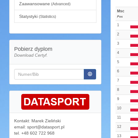
Zaawansowane
(Advanced)
Msc
Statystyki
(Statistics)
Pos
1
2
3
Pobierz dyplom
4
Download Certyf.
5
6
7
8
9
10
11
Kontakt: Marek Zieliński
email: sport@datasport.pl
12
tel. +48 602 722 968
13