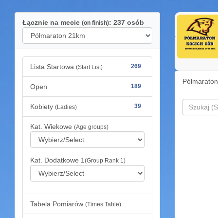
Łącznie na mecie
: 237 osób
(on finish)
Lista Startowa
269
(Start List)
Półmaraton
Open
189
Kobiety
39
(Ladies)
Kat. Wiekowe
(Age groups)
Kat. Dodatkowe 1
(Group Rank 1)
Tabela Pomiarów
(Times Table)