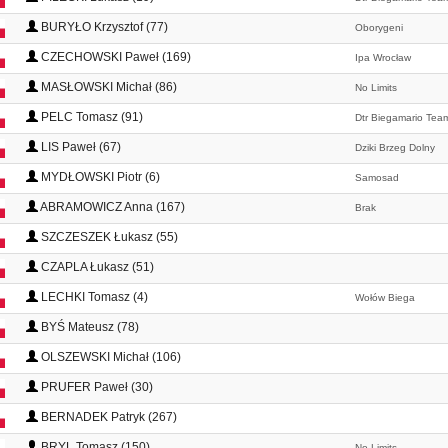
BURYŁO Krzysztof (77)
Oborygeni
CZECHOWSKI Paweł (169)
Ipa Wrocław
MASŁOWSKI Michał (86)
No Limits
PELC Tomasz (91)
Dtr Biegamario Tea
LIS Paweł (67)
Dziki Brzeg Dolny
MYDŁOWSKI Piotr (6)
Samosad
ABRAMOWICZ Anna (167)
Brak
SZCZESZEK Łukasz (55)
CZAPLA Łukasz (51)
LECHKI Tomasz (4)
Wołów Biega
BYŚ Mateusz (78)
OLSZEWSKI Michał (106)
PRUFER Paweł (30)
BERNADEK Patryk (267)
BRYL Tomasz (150)
No Limits