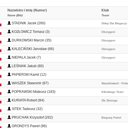
Nazwisko i imię (Numer)
Klub
Name (Bib)
Team
STADNIK Jacek (260)
Sklep Dla Biegaczy
KOZŁOWICZ Tomasz (3)
Oborygeni
DURKOWSKI Marcin (35)
Oborygeni
KALECIŃSKI Jarosław (66)
Oborygeni
NIEPALA Jacek (7)
Oborygeni
LEŚNIAK Jakub (80)
PAPIERSKI Kamil (12)
WASZEK Sławomir (87)
Waszkówka® - Polish
POPRAWSKI Mateusz (183)
Kilinskiego Team
KURIATA Robert (84)
Zlb Złotoryja
SITEK Tadeusz (32)
PRUCHAK Krzysztof (262)
Biegowy Patrol
GRONDYS Paweł (96)