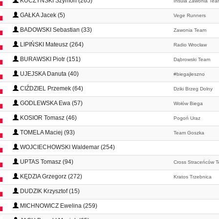
KUCZYŃSKI Szymon (265)
Insula Zawonia Tea
GAŁKA Jacek (5)
Vege Runners
BADOWSKI Sebastian (33)
Zawonia Team
LIPIŃSKI Mateusz (264)
Radio Wrocław
BURAWSKI Piotr (151)
Dąbrowski Team
UJEJSKA Danuta (40)
#biegajleszno
CIŹDZIEL Przemek (64)
Dziki Brzeg Dolny
GODLEWSKA Ewa (57)
Wołów Biega
KOSIOR Tomasz (46)
Pogoń Uraz
TOMELA Maciej (93)
Team Goszka
WOJCIECHOWSKI Waldemar (254)
UPTAS Tomasz (94)
Cross Straceńców 
KĘDZIA Grzegorz (272)
Kratos Trzebnica
DUDZIK Krzysztof (15)
MICHNOWICZ Ewelina (259)