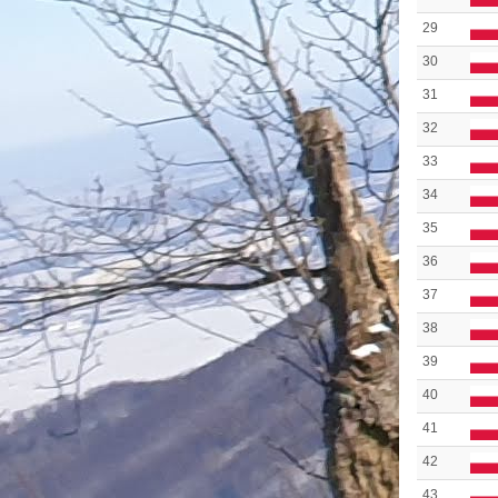
29
30
31
32
33
34
35
36
37
38
39
40
41
42
43