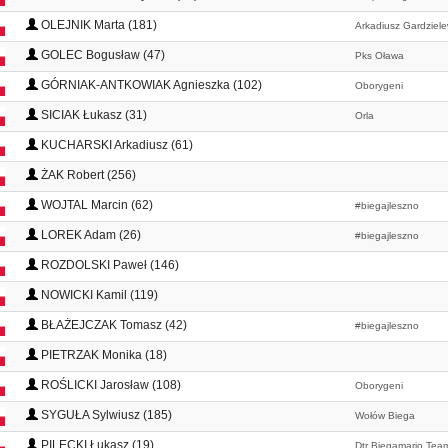
OLEJNIK Marta (181)
Arkadiusz Gardziel
GOLEC Bogusław (47)
Pks Oława
GÓRNIAK-ANTKOWIAK Agnieszka (102)
Oborygeni
SICIAK Łukasz (31)
Orla
KUCHARSKI Arkadiusz (61)
ŻAK Robert (256)
WOJTAL Marcin (62)
#biegajleszno
LOREK Adam (26)
#biegajleszno
ROZDOLSKI Paweł (146)
NOWICKI Kamil (119)
BŁAŻEJCZAK Tomasz (42)
#biegajleszno
PIETRZAK Monika (18)
ROŚLICKI Jarosław (108)
Oborygeni
SYGUŁA Sylwiusz (185)
Wołów Biega
PILECKI Łukasz (19)
Dtr Biegamario Tea