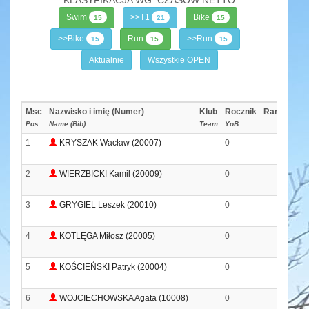
Swim
>>T1
Bike
15
21
15
>>Bike
Run
>>Run
15
15
15
Aktualnie
Wszystkie OPEN
Msc
Nazwisko i imię (Numer)
Klub
Rocznik
Ranking
S
Pos
Name (Bib)
Team
YoB
1
KRYSZAK Wacław (20007)
0
0
3
2
WIERZBICKI Kamil (20009)
0
0
1
3
GRYGIEL Leszek (20010)
0
0
1
4
KOTLĘGA Miłosz (20005)
0
0
8
5
KOŚCIEŃSKI Patryk (20004)
0
0
1
6
WOJCIECHOWSKA Agata (10008)
0
0