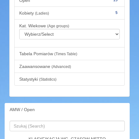
Open
Kobiety
5
(Ladies)
Kat. Wiekowe
(Age groups)
Tabela Pomiarów
(Times Table)
Zaawansowane
(Advanced)
Statystyki
(Statistics)
AMW / Open
KLASYFIKACJA WG. CZASOW NETTO