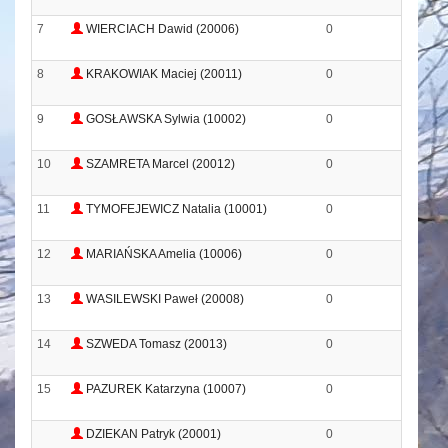
1
7
WIERCIACH Dawid (20006)
0
0
6
8
KRAKOWIAK Maciej (20011)
0
0
9
9
GOSŁAWSKA Sylwia (10002)
0
0
4
10
SZAMRETA Marcel (20012)
0
0
2
11
TYMOFEJEWICZ Natalia (10001)
0
0
5
12
MARIAŃSKA Amelia (10006)
0
0
1
13
WASILEWSKI Paweł (20008)
0
0
1
14
SZWEDA Tomasz (20013)
0
0
7
15
PAZUREK Katarzyna (10007)
0
0
1
DZIEKAN Patryk (20001)
0