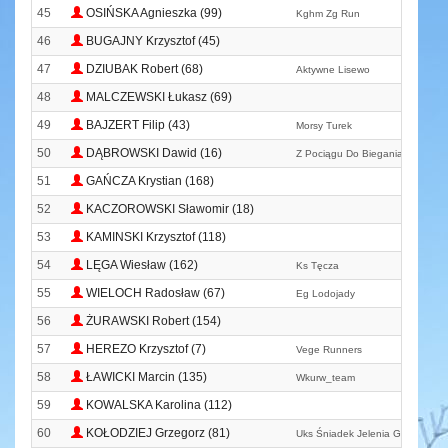
45
OSIŃSKA Agnieszka (99)
Kghm Zg Run
46
BUGAJNY Krzysztof (45)
47
DZIUBAK Robert (68)
Aktywne Lisewo
48
MALCZEWSKI Łukasz (69)
49
BAJZERT Filip (43)
Morsy Turek
50
DĄBROWSKI Dawid (16)
Z Pociągu Do Biegania
51
GAŃCZA Krystian (168)
52
KACZOROWSKI Sławomir (18)
53
KAMINSKI Krzysztof (118)
54
LĘGA Wiesław (162)
Ks Tęcza
55
WIELOCH Radosław (67)
Eg Lodojady
56
ŻURAWSKI Robert (154)
57
HEREZO Krzysztof (7)
Vege Runners
58
ŁAWICKI Marcin (135)
Wkurw_team
59
KOWALSKA Karolina (112)
60
KOŁODZIEJ Grzegorz (81)
Uks Śniadek Jelenia Góra