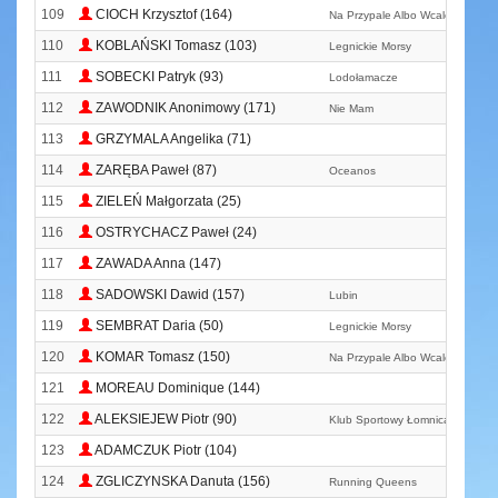
109
CIOCH Krzysztof (164)
Na Przypale Albo Wcale!!!
110
KOBLAŃSKI Tomasz (103)
Legnickie Morsy
111
SOBECKI Patryk (93)
Lodołamacze
112
ZAWODNIK Anonimowy (171)
Nie Mam
113
GRZYMALA Angelika (71)
114
ZARĘBA Paweł (87)
Oceanos
115
ZIELEŃ Małgorzata (25)
116
OSTRYCHACZ Paweł (24)
117
ZAWADA Anna (147)
118
SADOWSKI Dawid (157)
Lubin
119
SEMBRAT Daria (50)
Legnickie Morsy
120
KOMAR Tomasz (150)
Na Przypale Albo Wcale!!!
121
MOREAU Dominique (144)
122
ALEKSIEJEW Piotr (90)
Klub Sportowy Łomnica
123
ADAMCZUK Piotr (104)
124
ZGLICZYNSKA Danuta (156)
Running Queens