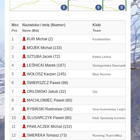
0
0
0
Msc
Nazwisko i imię (Numer)
Klub
Pos
Name (Bib)
Team
1
KUR Michał (2)
Kooltriathlon
2
MOJEK Michał (133)
3
SZTUBA Jacek (72)
Kwisa Leśna
4
LEŚNICKI Marek (187)
Strzegomska Dwunastka
5
WOŁOSZ Kacper (145)
Blue Runner
6
ŚWIERSZCZ Paweł (98)
7
ORŁOWSKI Jakub (32)
Ots
8
MACHLOWIEC Paweł (60)
9
RYBIŃSKI Radoslaw (182)
Voss Automotive Legnica
10
ŚLUSARCZYK Paweł (80)
Klub Sportowy Łomnica
11
PAWLACZEK Michał (152)
12
SMEREKA Tomasz (73)
Running Team Milicz