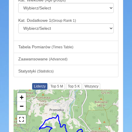
(Age groups)
Kat. Dodatkowe 1
(Group Rank 1)
Tabela Pomiarów
(Times Table)
Zaawansowane
(Advanced)
Statystyki
(Statistics)
Liderzy
Top 5 M
Top 5 K
Wszyscy
+
−