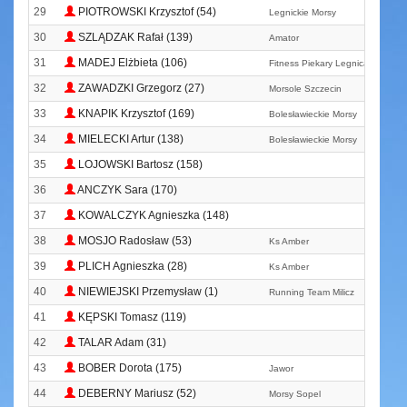
29
PIOTROWSKI Krzysztof (54)
Legnickie Morsy
30
SZLĄDZAK Rafał (139)
Amator
31
MADEJ Elżbieta (106)
Fitness Piekary Legnica
32
ZAWADZKI Grzegorz (27)
Morsole Szczecin
33
KNAPIK Krzysztof (169)
Bolesławieckie Morsy
34
MIELECKI Artur (138)
Bolesławieckie Morsy
35
LOJOWSKI Bartosz (158)
36
ANCZYK Sara (170)
37
KOWALCZYK Agnieszka (148)
38
MOSJO Radosław (53)
Ks Amber
39
PLICH Agnieszka (28)
Ks Amber
40
NIEWIEJSKI Przemysław (1)
Running Team Milicz
41
KĘPSKI Tomasz (119)
42
TALAR Adam (31)
43
BOBER Dorota (175)
Jawor
44
DEBERNY Mariusz (52)
Morsy Sopel