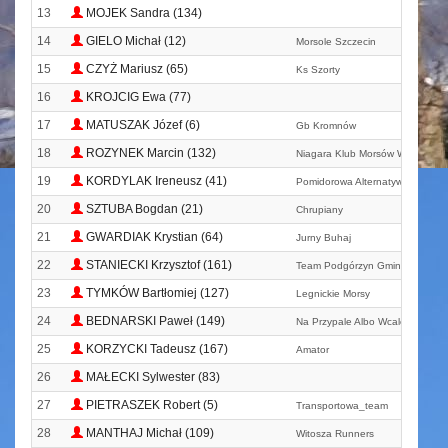
13
MOJEK Sandra (134)
14
GIELO Michał (12)
Morsole Szczecin
15
CZYŻ Mariusz (65)
Ks Szorty
16
KROJCIG Ewa (77)
17
MATUSZAK Józef (6)
Gb Kromnów
18
ROZYNEK Marcin (132)
Niagara Klub Morsów Wolsztyn
19
KORDYLAK Ireneusz (41)
Pomidorowa Alternatywa
20
SZTUBA Bogdan (21)
Chrupiany
21
GWARDIAK Krystian (64)
Jurny Buhaj
22
STANIECKI Krzysztof (161)
Team Podgórzyn Gmina Przyjazn
23
TYMKÓW Bartłomiej (127)
Legnickie Morsy
24
BEDNARSKI Paweł (149)
Na Przypale Albo Wcale!!!
25
KORZYCKI Tadeusz (167)
Amator
26
MAŁECKI Sylwester (83)
27
PIETRASZEK Robert (5)
Transportowa_team
28
MANTHAJ Michał (109)
Witosza Runners