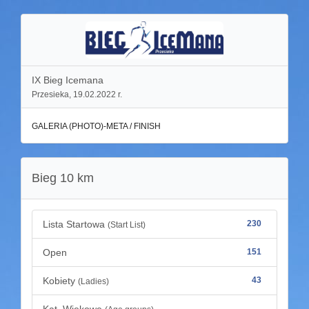
IX Bieg Icemana
Przesieka, 19.02.2022 r.
GALERIA (PHOTO)-META / FINISH
Bieg 10 km
Lista Startowa
230
(Start List)
Open
151
Kobiety
43
(Ladies)
Kat. Wiekowe