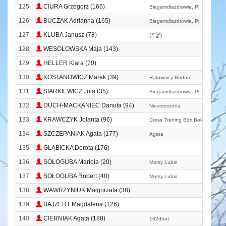
125
CIURA Grzegorz (166)
Biegamdlazdrowia. Pl
126
BUCZAK Adrianna (165)
Biegamdlazdrowia. Pl
127
KLUBA Janusz (78)
( ͡º ͜ʖ͡º)
128
WESOLOWSKA Maja (143)
129
HELLER Klara (70)
130
KOSTANOWICZ Marek (39)
Ratownicy Rudna
131
SIARKIEWICZ Jola (35)
Biegamdlazdrowia. Pl
132
DUCH-MACKANIEC Danuta (94)
Niezrzeszona
133
KRAWCZYK Jolanta (96)
Cross Trening Box Bolesławiec
134
SZCZEPANIAK Agata (177)
Agata
135
GŁĄBICKA Dorota (176)
136
SOŁOGUBA Mariola (20)
Morsy Lubin
137
SOŁOGUBA Robert (40)
Morsy Lubin
138
WAWRZYNIUK Małgorzata (38)
139
BAJZERT Magdalena (126)
140
CIERNIAK Agata (188)
162dbot