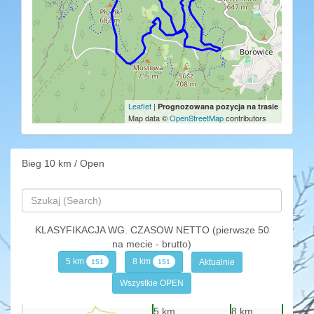
Leaflet
|
Prognozowana pozycja na trasie
Map data ©
OpenStreetMap
contributors
Bieg 10 km / Open
KLASYFIKACJA WG. CZASOW NETTO (pierwsze 50
na mecie - brutto)
5 km
8 km
Aktualnie
151
151
Wszystkie OPEN
5 km
8 km