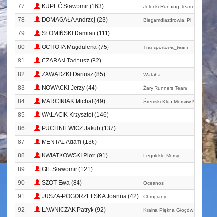
77
KUPEĆ Sławomir (163)
Jelonki Running Team
78
DOMAGAŁA Andrzej (23)
Biegamdlazdrowia. Pl
79
SŁOMIŃSKI Damian (111)
80
OCHOTA Magdalena (75)
Transportowa_team
81
CZABAN Tadeusz (82)
82
ZAWADZKI Dariusz (85)
Wataha
83
NOWACKI Jerzy (44)
Żary Runners Team
84
MARCINIAK Michał (49)
Śremski Klub Morsów Mrozik
85
WALACIK Krzysztof (146)
86
PUCHNIEWICZ Jakub (137)
87
MENTAL Adam (136)
88
KWIATKOWSKI Piotr (91)
Legnickie Morsy
89
GIL Sławomir (121)
90
SZOT Ewa (84)
Oceanos
91
JUSZA-POGORZELSKA Joanna (42)
Chrupiany
92
ŁAWNICZAK Patryk (92)
Kraina Piękna Głogów