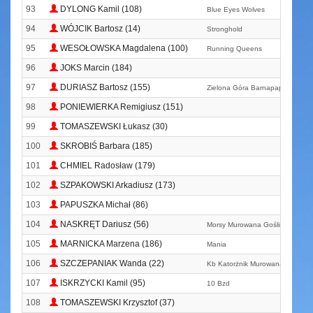
93
DYLONG Kamil (108)
Blue Eyes Wolves
94
WÓJCIK Bartosz (14)
Stronghold
95
WESOŁOWSKA Magdalena (100)
Running Queens
96
JOKS Marcin (184)
97
DURIASZ Bartosz (155)
Zielona Góra Barnapapa
98
PONIEWIERKA Remigiusz (151)
99
TOMASZEWSKI Łukasz (30)
100
SKROBIŚ Barbara (185)
101
CHMIEL Radosław (179)
102
SZPAKOWSKI Arkadiusz (173)
103
PAPUSZKA Michał (86)
104
NASKRĘT Dariusz (56)
Morsy Murowana Goślina
105
MARNICKA Marzena (186)
Mania
106
SZCZEPANIAK Wanda (22)
Kb Katorżnik Murowana Goślina
107
ISKRZYCKI Kamil (95)
10 Bzd
108
TOMASZEWSKI Krzysztof (37)