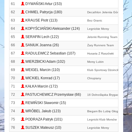
61
DYWAŃSKI Artur (153)
62
CHMIEL Patrycja (180)
Decathlon Jeleniia Góra
63
KRAUSE Piotr (113)
Bez Granic
64
KOPYŚCIAŃSKI Aleksander (124)
Legnickie Morsy
65
SERAFIN Lech (122)
Jelonki Running Team
66
SANIUK Joanna (26)
Żary Runners Team
67
RADULEWICZ Sebastian (107)
Husaria Z Raszówki
68
WIERZBICKI Adam (102)
Morsy Lubin
69
WEIGEL Marcin (110)
Klub Sportowy Dżoincik
70
WICKIEL Konrad (17)
Chrupiany
71
KAŁKA Marcin (172)
72
PASTUCHEWICZ Przemysław (66)
16 Dolnośląska Brygada Ot
73
REWIŃSKI Sławomir (15)
74
WRÓBEL Jakub (123)
Biegam Bo Lubię Głogów
75
PODRAZA Patryk (101)
Legnicki Klub Morsów
76
SUSZEK Mateusz (10)
Legnickie Morsy