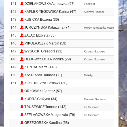
141
DZIEŁAKOWSKA Agnieszka (97)
162dbot
142
KAPLER-TĘGOWSKA Karina (47)
Aktywni Razem
143
KUBICKA Bożena (36)
144
JURCZYNSKA Katarzyna (74)
Morsy Tomaszów Mazowiecki
145
ZAJĄC Elżbieta (55)
146
MIKOŁAJCZYK Marcin (59)
147
WYSOCKI Grzegorz (33)
Kuguar Extreme
148
OLEK-WYSOCKA Monika (29)
Kuguar Extreme
149
ZIENTAL Marta (140)
150
KASPRZAK Tomasz (11)
Dzikdgl
151
KOŚCIUCZYK Lesław (130)
ORŁOWSKI Bartosz (57)
KUDRA Grażyna (34)
Morsole Szczecin
TRUSEWICZ Tomasz (142)
Ks Szrenica
SZELĄGOWSKA Małgorzata (79)
Ks Szrenica
GRZEGORSKA Karolina (58)