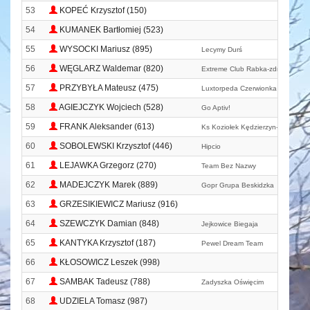
53
KOPEĆ Krzysztof (150)
54
KUMANEK Bartłomiej (523)
55
WYSOCKI Mariusz (895)
Lecymy Durś
56
WĘGLARZ Waldemar (820)
Extreme Club Rabka-zdrój
57
PRZYBYŁA Mateusz (475)
Luxtorpeda Czerwionka
58
AGIEJCZYK Wojciech (528)
Go Aptiv!
59
FRANK Aleksander (613)
Ks Koziołek Kędzierzyn-koźle
60
SOBOLEWSKI Krzysztof (446)
Hipcio
61
LEJAWKA Grzegorz (270)
Team Bez Nazwy
62
MADEJCZYK Marek (889)
Gopr Grupa Beskidzka
63
GRZESIKIEWICZ Mariusz (916)
64
SZEWCZYK Damian (848)
Jejkowice Biegaja
65
KANTYKA Krzysztof (187)
Pewel Dream Team
66
KŁOSOWICZ Leszek (998)
67
SAMBAK Tadeusz (788)
Zadyszka Oświęcim
68
UDZIELA Tomasz (987)