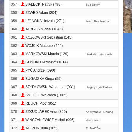
357
BIAŁECKI Patryk (798)
Bez Spiny
358
SZWED Adam (204)
359
LEJAWKA Urszula (271)
Team Bez Nazwy
360
TARGOŚ Michał (1045)
361
KOZŁOWSKI Sebastian (145)
362
WÓJCIK Mateusz (444)
363
MARKOWSKI Marcin (129)
Szakale Bałut Łódź
364
GONDKO Krzysztof (1014)
365
PYĆ Andrzej (690)
366
BUGAJSKA Kinga (55)
367
SZYDŁOWSKI Waldemar (931)
Biegnę Byle Dobiec
368
SMOLEC Wojciech (1065)
369
RDUCH Piotr (851)
370
SZKUDLAREK Artur (850)
Andrychów Running
371
WINCZAKIEWICZ Michał (996)
Wincziteam
372
JACZUN Julia (365)
Rc Nul0Žau