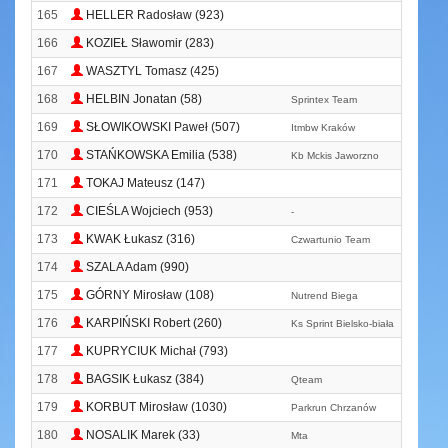
165
HELLER Radosław (923)
166
KOZIEŁ Sławomir (283)
167
WASZTYL Tomasz (425)
168
HELBIN Jonatan (58)
Sprintex Team
169
SŁOWIKOWSKI Paweł (507)
Itmbw Kraków
170
STAŃKOWSKA Emilia (538)
Kb Mckis Jaworzno
171
TOKAJ Mateusz (147)
172
CIEŚLA Wojciech (953)
-
173
KWAK Łukasz (316)
Czwartunio Team
174
SZALA Adam (990)
175
GÓRNY Mirosław (108)
Nutrend Biega
176
KARPIŃSKI Robert (260)
Ks Sprint Bielsko-biała
177
KUPRYCIUK Michał (793)
178
BAGSIK Łukasz (384)
Qteam
179
KORBUT Mirosław (1030)
Parkrun Chrzanów
180
NOSALIK Marek (33)
Mta