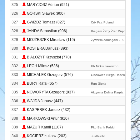
325
MARYJOSZ Adrian (921)
326
GÓRSKI Sławek (900)
327
GWIŻDŻ Tomasz (827)
Crik Fca Poland
328
JANDA Sebastian (906)
Biegam Żeby Żreć Więcej Ciastkó
329
MOJŻESZEK Mirosław (119)
Żywcem Zabiegani 2. 0
330
KOSTERA Dariusz (393)
331
BIAŁOŻYT Krzysztof (770)
332
LECH Miłosz (536)
Kb Mckis Jaworzno
333
MICHAŁEK Grzegorz (576)
Giszowiec Biega Razem
334
BURY Rafał (657)
Run Gloria
335
NOWORYTA Grzegorz (937)
Aktywna Dolina Karpia
336
WAJDA Janusz (447)
337
KASPEREK Janusz (432)
338
MARKOWSKI Artur (910)
339
MAZUR Kamil (1107)
Pko Bank Polski
340
KOCIERZ Łukasz (203)
Justfeelfit