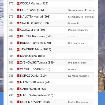
277
WOJDA Mariusz (922)
278
DUDA Jacek (596)
Siemianowice I Przyjaciele Biegaj
279
MALOTTA Konrad (598)
Siemianowice I Przyjaciele Biegaj
280
SIWEK Dariusz (1023)
Nowiny. Pl
281
CZUCZ Michał (605)
Parkrun Chrzanów
282
PIERNIK Radosław (648)
-6300
283
BUKAŁA Jarosław (750)
Crik Fca Poland
284
JAWOREK Adam (1037)
285
KANIA Michał (845)
286
ZYSKOWSKI Tomasz (839)
Pko Bank Polski
287
WRÓBEL Andrzej (153)
Amator
288
KORCZ Daniel (510)
Kb Mckis Jaworzno
289
MIESZCZAK Wiola (241)
290
GABRYŚ Adam (637)
291
MACHOWIAK Adam (530)
292
RUSEK Krzysztof (1007)
Kęckie Harpagany