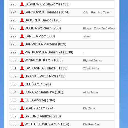
293
JAŚKIEWICZ Sławomir (733)
294
SARNOWSKI Tomasz (1074)
Orlen Running Team
295
BAJOREK Dawid (128)
296
DOBIJA Wojciech (253)
Biegam Żeby Żreć Więcej Ciastkó
297
KAPELA Piotr (503)
-shmt
298
BARWICKA Marzena (829)
299
PIĄTKOWSKA Dominika (1130)
-
300
WINIARSKI Karol (1003)
Błękitni Żeglce
301
KASIOWNIAK Błażej (1133)
Żółwie Ninja
302
BRANKIEWICZ Piotr (713)
303
OLEŚ Artur (691)
304
JURASZ Stanisław (191)
Alpla Team
305
KULA Andrzej (784)
306
SŁABY Adam (274)
Dla Żony
307
SREBRO Andrzej (210)
308
WOJTUKIEWICZ Artur (1114)
Dhl Run Club