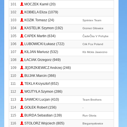
101
MOCZEK Kamil (20)
102
KOBIELA Eliza (1079)
103
KOZIK Tomasz (24)
Sprintex Team
104
KASTELIK Szymon (192)
Grzmot Gilowice
105
CAPEK Martin (634)
ČadeČka V Pohybe
106
LUBOWICKI Łukasz (722)
Crik Fca Poland
107
KILJAN Mariusz (532)
Kb Mckis Jaworzno
108
ŁACIAK Grzegorz (949)
109
JĘDRZKIEWICZ Andrzej (246)
110
BUJAK Marcin (366)
111
TEKLA Krzysztof (652)
112
WOJTYŁA Szymon (286)
113
SAWICKI Lucjan (410)
Team Brothers
114
GOŁEK Robert (156)
-
115
BURDA Sebastian (139)
Run Gloria
116
STOLORZ Wojciech (805)
Biegamysłowice