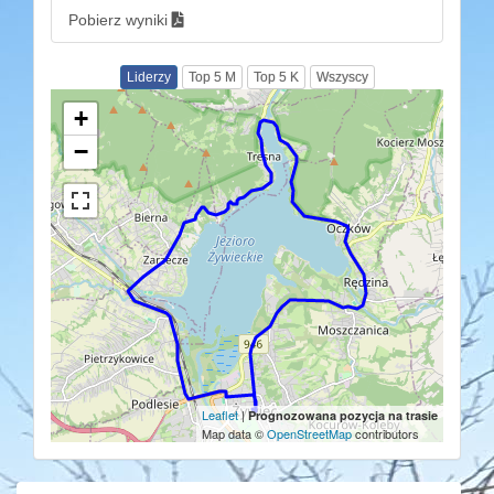
Pobierz wyniki
Liderzy
Top 5 M
Top 5 K
Wszyscy
+
−
Leaflet
|
Prognozowana pozycja na trasie
Map data ©
OpenStreetMap
contributors