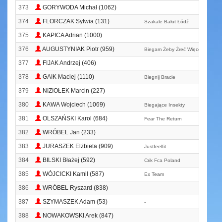
373
GORYWODA Michał (1062)
374
FLORCZAK Sylwia (131)
Szakale Bałut Łódź
375
KAPICA Adrian (1000)
376
AUGUSTYNIAK Piotr (959)
Biegam Żeby Żreć Więcej Ciastkó
377
FIJAK Andrzej (406)
378
GAIK Maciej (1110)
Biegnij Bracie
379
NIZIOŁEK Marcin (227)
380
KAWA Wojciech (1069)
Biegające Insekty
381
OLSZAŃSKI Karol (684)
Fear The Return
382
WRÓBEL Jan (233)
383
JURASZEK Elżbieta (909)
Justfeelfit
384
BILSKI Błażej (592)
Crik Fca Poland
385
WÓJCICKI Kamil (587)
Ex Team
386
WRÓBEL Ryszard (838)
387
SZYMASZEK Adam (53)
-
388
NOWAKOWSKI Arek (847)