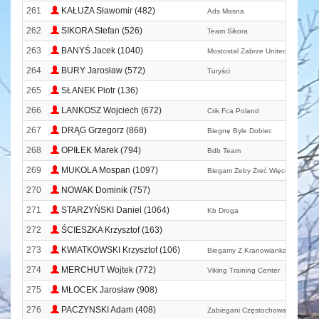
261
KAŁUŻA Sławomir (482)
Ads Masna
262
SIKORA Stefan (526)
Team Sikora
263
BANYŚ Jacek (1040)
Mostostal Zabrze United
264
BURY Jarosław (572)
Turyści
265
SŁANEK Piotr (136)
266
LANKOSZ Wojciech (672)
Crik Fca Poland
267
DRĄG Grzegorz (868)
Biegnę Byle Dobiec
268
OPIŁEK Marek (794)
Bdb Team
269
MUKOLA Mospan (1097)
Biegam Żeby Żreć Więcej Ciastkó
270
NOWAK Dominik (757)
271
STARZYŃSKI Daniel (1064)
Kb Droga
272
ŚCIESZKA Krzysztof (163)
273
KWIATKOWSKI Krzysztof (106)
Biegamy Z Kranowianką
274
MERCHUT Wojtek (772)
Viking Training Center
275
MŁOCEK Jarosław (908)
276
PACZYNSKI Adam (408)
Zabiegani Częstochowa