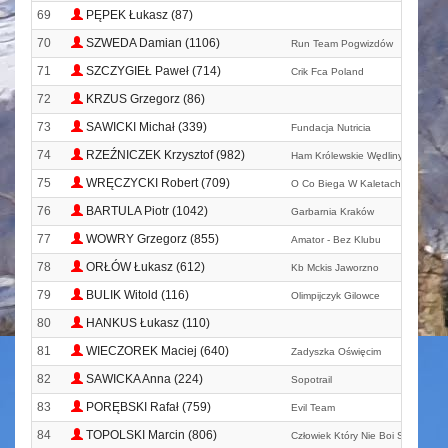
69
PĘPEK Łukasz (87)
70
SZWEDA Damian (1106)
Run Team Pogwizdów
71
SZCZYGIEŁ Paweł (714)
Crik Fca Poland
72
KRZUS Grzegorz (86)
73
SAWICKI Michał (339)
Fundacja Nutricia
74
RZEŹNICZEK Krzysztof (982)
Ham Królewskie Wędliny.
75
WRĘCZYCKI Robert (709)
O Co Biega W Kaletach
76
BARTULA Piotr (1042)
Garbarnia Kraków
77
WOWRY Grzegorz (855)
Amator - Bez Klubu
78
ORŁÓW Łukasz (612)
Kb Mckis Jaworzno
79
BULIK Witold (116)
Olimpijczyk Gilowce
80
HANKUS Łukasz (110)
81
WIECZOREK Maciej (640)
Zadyszka Oświęcim
82
SAWICKA Anna (224)
Sopotrail
83
PORĘBSKI Rafał (759)
Evil Team
84
TOPOLSKI Marcin (806)
Człowiek Który Nie Boi Się Chucka