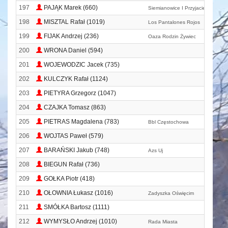
197
PAJĄK Marek (660)
Siemianowice I Przyjaciele Biegaj
198
MISZTAL Rafał (1019)
Los Pantalones Rojos
199
FIJAK Andrzej (236)
Oaza Rodzin Żywiec
200
WRONA Daniel (594)
201
WOJEWODZIC Jacek (735)
202
KULCZYK Rafał (1124)
203
PIETYRA Grzegorz (1047)
204
CZAJKA Tomasz (863)
205
PIETRAS Magdalena (783)
Bbl Częstochowa
206
WOJTAS Paweł (579)
207
BARAŃSKI Jakub (748)
Azs Uj
208
BIEGUN Rafał (736)
209
GOŁKA Piotr (418)
210
OŁOWNIA Łukasz (1016)
Zadyszka Oświęcim
211
SMÓŁKA Bartosz (1111)
212
WYMYSŁO Andrzej (1010)
Rada Miasta