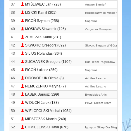
37
MYŚLIWIEC Jan (728)
Amator Ślemień
38
LISICKI Kamil (301)
Rozbiegamy To Miasto Czechowic
39
FICOŃ Szymon (258)
Sopotrail
40
MOSKWA Sławomir (726)
Zadyszka Oświęcim
41
ZEMCZAK Kamil (731)
42
SKWORC Grzegorz (892)
Skworc Biegam W Górach
43
SILIUS Rolandas (364)
44
SUCHANEK Grzegorz (1104)
Run Team Pogwizdów
45
FICOŃ Łukasz (259)
Sopotrail
46
DIDOVODIUK Olesia (8)
Achilles Leszno
47
NEMCZENKO Maryna (7)
Achilles Leszno
48
LASEK Dariusz (299)
Byledobiec Anin
49
WIDUCH Jarek (188)
Pewel Dream Team
50
WIELOPOLSKI Michał (1054)
51
MIESZCZAK Marcin (240)
52
CHMIELEWSKI Rafał (676)
Igosport Sklep Dla Biegacza