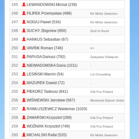
245
LEWANDOWSKI Michał (239)
246
FILIPEK Przemysław (498)
Kb Mckis Jaworzno
247
NOGAJ Paweł (534)
Kb Mckis Jaworzno
248
SUCHY Zbigniew (950)
God Is Good
249
HANKUS Sebastian (67)
-
250
VAVRIK Roman (746)
V+
251
PAPUGA Dariusz (792)
Zadyszka Oświęcim
252
NIEWIADOMSKA Daria (1011)
-
253
LESIŃSKI Marcin (54)
Lm Consulting
254
MAZUREK Dawid (72)
-
255
PIEKORZ Tadeusz (841)
Crik Fca Poland
256
WIŚNIEWSKI Jarosław (567)
Mostostal Zabrze United
257
RAWŁUSZEWICZ Waldemar (1020)
258
ZAMARSKI Krzysztof (289)
Crik Fca Poland
259
WOŹNIAK Krzysztof (749)
Crik Fca Poland
260
MICHALSKI Rafał (520)
Kb Mckis Jaworzno