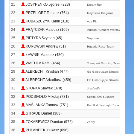
21
JOSYPENKO Jędrzej (223)
Dream Run
22
PRZELIORZ Tomasz (764)
Inżynieria Biegania
23
KUBASZCZYK Kamil (318)
Azs Pk
24
FRĄTCZAK Mateusz (169)
Adidas Runners Warsaw
25
PIETYRA Szymon (45)
Sopotrail
26
KUROWSKI Andrew (51)
Husaria Race Team
27
ŁAWNIK Mateusz (480)
-
28
WACHLA Rafał (454)
Toursport Running Team
29
ALBRECHT Krystian (477)
Gb Galopujące Ślimaki
30
ALBRECHT Arkadiusz (459)
Gb Galopujące Ślimaki
31
STOPKA Slawek (378)
Justfeelfit
32
PODSIADŁO Mikołaj (781)
Szpital Św. Łukasza
33
MAŚLANKA Tomasz (751)
Krs Tkkf Jastrząb Ruda Śląska
34
STRAUB Daniel (363)
35
TOKAREWICZ Damian (972)
Zebry
36
PUŁANECKI Łukasz (698)