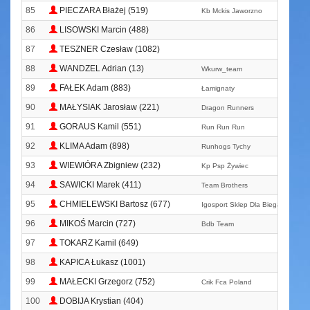
85
PIECZARA Błażej (519)
Kb Mckis Jaworzno
86
LISOWSKI Marcin (488)
87
TESZNER Czesław (1082)
88
WANDZEL Adrian (13)
Wkurw_team
89
FAŁEK Adam (883)
Łamignaty
90
MAŁYSIAK Jarosław (221)
Dragon Runners
91
GORAUS Kamil (551)
Run Run Run
92
KLIMA Adam (898)
Runhogs Tychy
93
WIEWIÓRA Zbigniew (232)
Kp Psp Żywiec
94
SAWICKI Marek (411)
Team Brothers
95
CHMIELEWSKI Bartosz (677)
Igosport Sklep Dla Biegacza
96
MIKOŚ Marcin (727)
Bdb Team
97
TOKARZ Kamil (649)
98
KAPICA Łukasz (1001)
99
MAŁECKI Grzegorz (752)
Crik Fca Poland
100
DOBIJA Krystian (404)