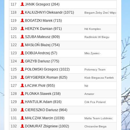
117
JANIK Grzegorz (264)
118
KALIUZHNYI Oleksandr (1071)
Biegam Żeby Żreć Więcej Ciastkó
119
BOGATZKI Marek (715)
120
HERZYK Damian (971)
Hd Komplex
121
SZUBA Mateusz (809)
Radlinioki W Biegu
122
MASŁOŃ Błażej (754)
123
DOBIJA Andrzej (57)
Mks Zywiec-
124
GRZYB Dariusz (775)
125
POŁOMSKI Grzegorz (1022)
Polomscy Team
126
GRYGIEREK Roman (625)
Klub Biegacza Fartlek
127
ŁACIAK Piotr (955)
Nd
128
PLONKA Slawek (158)
Amator
129
HANTULIK Adam (816)
Crik Fca Poland
130
CIERESZKO Dariusz (964)
131
MAŁCZAK Marcin (1039)
Mafia Team Lubliniec
132
DOMURAT Zbigniew (1002)
Chrzanów Biega