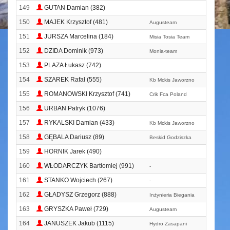
149
GUTAN Damian (382)
150
MAJEK Krzysztof (481)
Augusteam
151
JURSZA Marcelina (184)
Misia Tosia Team
152
DZIDA Dominik (973)
Monia-team
153
PLAZA Łukasz (742)
154
SZAREK Rafał (555)
Kb Mckis Jaworzno
155
ROMANOWSKI Krzysztof (741)
Crik Fca Poland
156
URBAN Patryk (1076)
157
RYKALSKI Damian (433)
Kb Mckis Jaworzno
158
GĘBALA Dariusz (89)
Beskid Godziszka
159
HORNIK Jarek (490)
160
WŁODARCZYK Bartłomiej (991)
-
161
STANKO Wojciech (267)
-
162
GŁADYSZ Grzegorz (888)
Inżynieria Biegania
163
GRYSZKA Paweł (729)
Augusteam
164
JANUSZEK Jakub (1115)
Hydro Zasapani