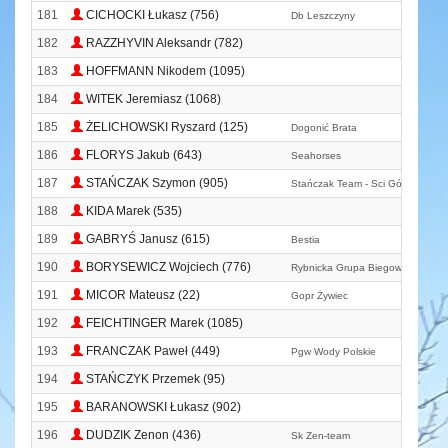
181
CICHOCKI Łukasz (756)
Db Leszczyny
182
RAZZHYVIN Aleksandr (782)
183
HOFFMANN Nikodem (1095)
184
WITEK Jeremiasz (1068)
185
ŻELICHOWSKI Ryszard (125)
Dogonić Brata
186
FLORYS Jakub (643)
Seahorses
187
STAŃCZAK Szymon (905)
Stańczak Team - Sci Górscy Entuz
188
KIDA Marek (535)
189
GABRYŚ Janusz (615)
Bestia
190
BORYSEWICZ Wojciech (776)
Rybnicka Grupa Biegowa
191
MICOR Mateusz (22)
Gopr Żywiec
192
FEICHTINGER Marek (1085)
193
FRANCZAK Paweł (449)
Pgw Wody Polskie
194
STAŃCZYK Przemek (95)
195
BARANOWSKI Łukasz (902)
196
DUDZIK Zenon (436)
Sk Zen-team