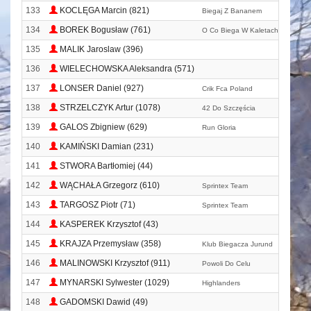
133
KOCLĘGA Marcin (821)
Biegaj Z Bananem
134
BOREK Bogusław (761)
O Co Biega W Kaletach
135
MALIK Jaroslaw (396)
136
WIELECHOWSKA Aleksandra (571)
137
LONSER Daniel (927)
Crik Fca Poland
138
STRZELCZYK Artur (1078)
42 Do Szczęścia
139
GALOS Zbigniew (629)
Run Gloria
140
KAMIŃSKI Damian (231)
141
STWORA Bartłomiej (44)
142
WĄCHAŁA Grzegorz (610)
Sprintex Team
143
TARGOSZ Piotr (71)
Sprintex Team
144
KASPEREK Krzysztof (43)
145
KRAJZA Przemysław (358)
Klub Biegacza Jurund
146
MALINOWSKI Krzysztof (911)
Powoli Do Celu
147
MYNARSKI Sylwester (1029)
Highlanders
148
GADOMSKI Dawid (49)