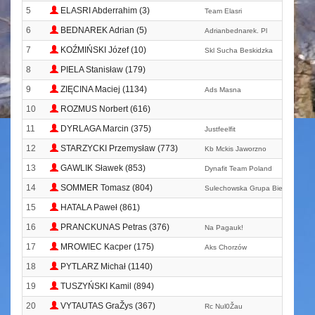
5
ELASRI Abderrahim (3)
Team Elasri
6
BEDNAREK Adrian (5)
Adrianbednarek. Pl
7
KOŹMIŃSKI Józef (10)
Skl Sucha Beskidzka
8
PIELA Stanisław (179)
9
ZIĘCINA Maciej (1134)
Ads Masna
10
ROZMUS Norbert (616)
11
DYRLAGA Marcin (375)
Justfeelfit
12
STARZYCKI Przemysław (773)
Kb Mckis Jaworzno
13
GAWLIK Sławek (853)
Dynafit Team Poland
14
SOMMER Tomasz (804)
Sulechowska Grupa Biegowa
15
HATALA Paweł (861)
16
PRANCKUNAS Petras (376)
Na Pagauk!
17
MROWIEC Kacper (175)
Aks Chorzów
18
PYTLARZ Michał (1140)
19
TUSZYŃSKI Kamil (894)
20
VYTAUTAS GraŽys (367)
Rc Nul0Žau