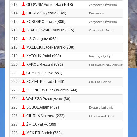
213
OŁOWNIA Agnieszka (1018)
Zadyszka Oświęcim
214
CIESLAK Ryszard (149)
Denisteam
215
KOBOSKO Paweł (886)
Zadyszka Oświęcim
216
STACHOWSKI Damian (315)
Czwartunio Team
217
LIS Grzegorz (968)
218
MAŁECKI Jacek Marek (208)
219
KATOLIK Rafał (993)
Runhogs Tychy
220
KĄKOL Ryszard (981)
Pędziwiatry Na Animuszu
221
GRYT Zbigniew (651)
222
KOZIEŁ Konrad (1046)
Crik Fca Poland
223
FLORKIEWICZ Sławomir (694)
224
WAŁĘGA Przemysław (30)
225
SOBOL Adam (489)
Dystans Lubomia
226
CIURLA Mateusz (222)
Ultra Beskid Sport
227
ŻMIJA Patryk (399)
228
MEKIER Bartek (732)