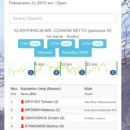
Półmaraton 21,0975 km / Open
KLASYFIKACJA WG. CZASOW NETTO (pierwsze 50
na mecie - brutto)
5 km
10 km
15 km
1064
1043
1063
Aktualnie
Wszystkie OPEN
5 km
10 km
15 km
1
0
1
2
Msc
Nazwisko i imię (Numer)
Klub
Pos
Name (Bib)
Team
1
GRYCKO Tomasz (4)
Uks Bliza Władysławowo
2
MRÓWKA Mateusz (2)
Kwk Marcelradlinioki W Biegu
3
DIDOVODIUK Dmytro (9)
Achilles Leszno
4
RYNKOWSKI Bartosz (6)
-