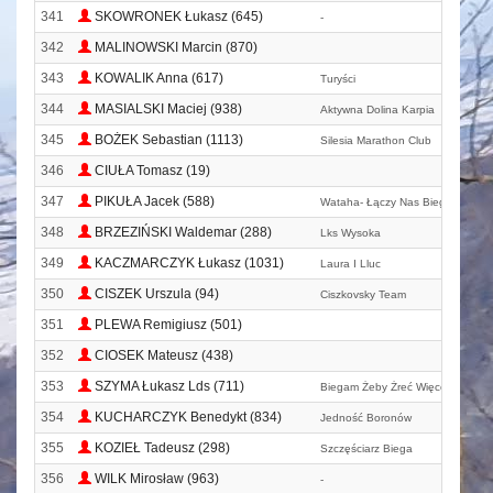
341
SKOWRONEK Łukasz (645)
-
342
MALINOWSKI Marcin (870)
343
KOWALIK Anna (617)
Turyści
344
MASIALSKI Maciej (938)
Aktywna Dolina Karpia
345
BOŻEK Sebastian (1113)
Silesia Marathon Club
346
CIUŁA Tomasz (19)
347
PIKUŁA Jacek (588)
Wataha- Łączy Nas Bieganie
348
BRZEZIŃSKI Waldemar (288)
Lks Wysoka
349
KACZMARCZYK Łukasz (1031)
Laura I Lluc
350
CISZEK Urszula (94)
Ciszkovsky Team
351
PLEWA Remigiusz (501)
352
CIOSEK Mateusz (438)
353
SZYMA Łukasz Lds (711)
Biegam Żeby Żreć Więcej Ciastkó
354
KUCHARCZYK Benedykt (834)
Jedność Boronów
355
KOZIEŁ Tadeusz (298)
Szczęściarz Biega
356
WILK Mirosław (963)
-