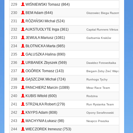
229
WIŚNIEWSKI Tomasz (864)
230
BEM Adam (644)
Giszowiec Biega Razem
231
RÓŻAŃSKI Michał (524)
232
AUKSTUOLYTE Inga (361)
Capital Runners Vilnius
233
JEWUŁA Mariusz (1081)
Garbarnia Kraków
234
BŁOTNICKA Marta (985)
235
GAŁUSZKA Halina (890)
236
URBANEK Zbyszek (569)
Dawidez Fotowoltaika
237
OGÓREK Tomasz (143)
Biegam Żeby Żreć Więcej Ciastkó
238
GĄSZCZAK Michał (724)
Runhogs Tychy
239
PANCHIERZ Marcin (1089)
Miraz Race Team
240
KUBIS Witold (600)
Rodzina
241
STRZAŁKA Robert (279)
Run Rysianka Team
242
KNYPS Adam (808)
Opony Serafinowski
243
MACHYNIA Łukasz (98)
Neapco Praszka
244
WIECZOREK Ireneusz (753)