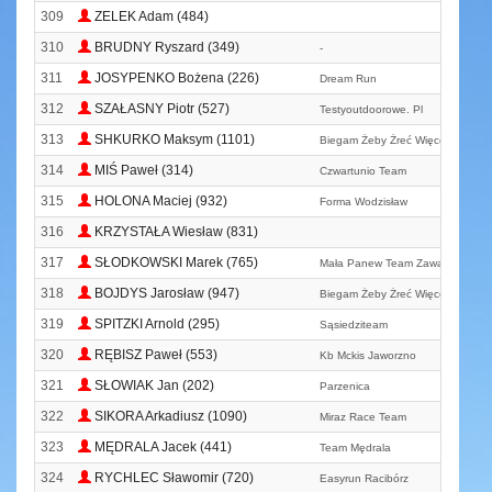
309
ZELEK Adam (484)
310
BRUDNY Ryszard (349)
-
311
JOSYPENKO Bożena (226)
Dream Run
312
SZAŁASNY Piotr (527)
Testyoutdoorowe. Pl
313
SHKURKO Maksym (1101)
Biegam Żeby Żreć Więcej Ciastkó
314
MIŚ Paweł (314)
Czwartunio Team
315
HOLONA Maciej (932)
Forma Wodzisław
316
KRZYSTAŁA Wiesław (831)
317
SŁODKOWSKI Marek (765)
Mała Panew Team Zawadzkie
318
BOJDYS Jarosław (947)
Biegam Żeby Żreć Więcej Ciastkó
319
SPITZKI Arnold (295)
Sąsiedziteam
320
RĘBISZ Paweł (553)
Kb Mckis Jaworzno
321
SŁOWIAK Jan (202)
Parzenica
322
SIKORA Arkadiusz (1090)
Miraz Race Team
323
MĘDRALA Jacek (441)
Team Mędrala
324
RYCHLEC Sławomir (720)
Easyrun Racibórz