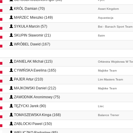
KRÓL Damian (70)
Asset Kingdom
MARZEC Mieszko (149)
Aquastacja
SYKUŁA Marcin (57)
Bst - Banach Sport Team
SKUPIN Sławomir (21)
8atm
WRÓBEL Dawid (167)
DANIELAK Michał (115)
Orkiestra Wojskowa W To
CYWIŃSKA Ewelina (165)
Majbike Team
PAJER Artur (210)
Ltm Masters Team
MAJKOWSKI Daniel (212)
Majbike Team
ZAWODNIK Anonimowy (75)
TĘŻYCKI Jarek (90)
Ltec
TOMASZEWSKA Kinga (168)
Balance Trener
ZABLOCKI Pawel (150)
WIELICZKO Radosław (85)