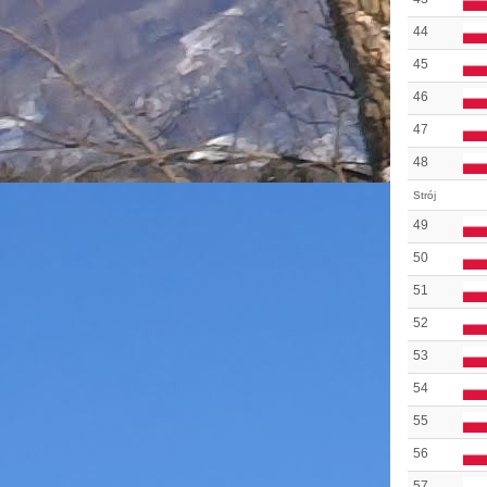
44
45
46
47
48
Strój
49
50
51
52
53
54
55
56
57