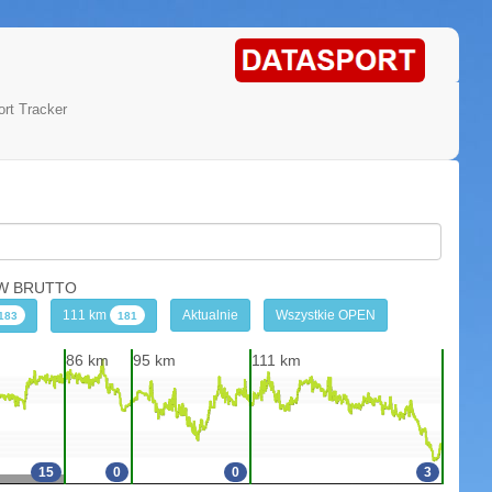
rt Tracker
OW BRUTTO
111 km
Aktualnie
Wszystkie OPEN
183
181
86 km
95 km
111 km
15
0
0
3