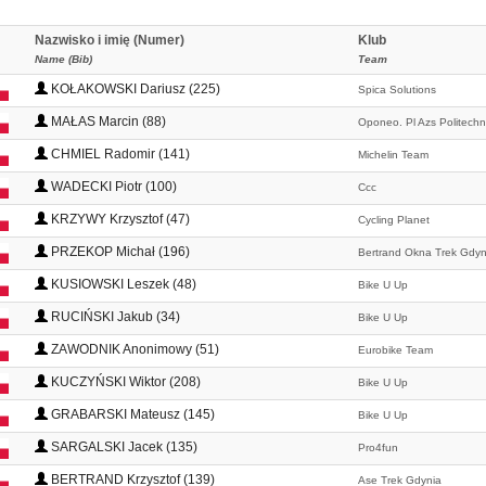
Nazwisko i imię (Numer)
Klub
Name (Bib)
Team
KOŁAKOWSKI Dariusz (225)
Spica Solutions
MAŁAS Marcin (88)
Oponeo. Pl Azs Politech
CHMIEL Radomir (141)
Michelin Team
WADECKI Piotr (100)
Ccc
KRZYWY Krzysztof (47)
Cycling Planet
PRZEKOP Michał (196)
Bertrand Okna Trek Gdyn
KUSIOWSKI Leszek (48)
Bike U Up
RUCIŃSKI Jakub (34)
Bike U Up
ZAWODNIK Anonimowy (51)
Eurobike Team
KUCZYŃSKI Wiktor (208)
Bike U Up
GRABARSKI Mateusz (145)
Bike U Up
SARGALSKI Jacek (135)
Pro4fun
BERTRAND Krzysztof (139)
Ase Trek Gdynia