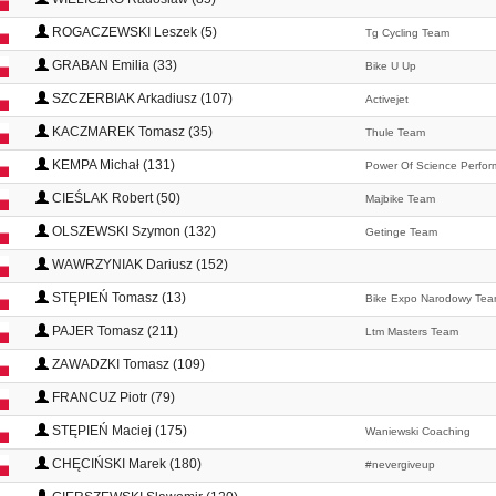
ROGACZEWSKI Leszek (5)
Tg Cycling Team
GRABAN Emilia (33)
Bike U Up
SZCZERBIAK Arkadiusz (107)
Activejet
KACZMAREK Tomasz (35)
Thule Team
KEMPA Michał (131)
Power Of Science Perfo
CIEŚLAK Robert (50)
Majbike Team
OLSZEWSKI Szymon (132)
Getinge Team
WAWRZYNIAK Dariusz (152)
STĘPIEŃ Tomasz (13)
Bike Expo Narodowy Te
PAJER Tomasz (211)
Ltm Masters Team
ZAWADZKI Tomasz (109)
FRANCUZ Piotr (79)
STĘPIEŃ Maciej (175)
Waniewski Coaching
CHĘCIŃSKI Marek (180)
#nevergiveup