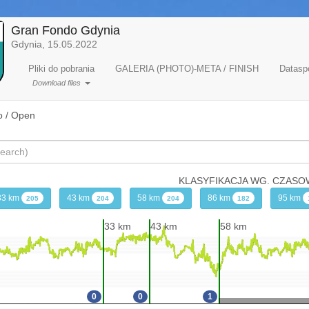
Gran Fondo Gdynia
Gdynia, 15.05.2022
Pliki do pobrania
GALERIA (PHOTO)-META / FINISH
Dataspo
Download files
 / Open
KLASYFIKACJA WG. CZAS
33 km
43 km
58 km
86 km
95 km
205
204
204
182
33 km
43 km
58 km
0
0
1