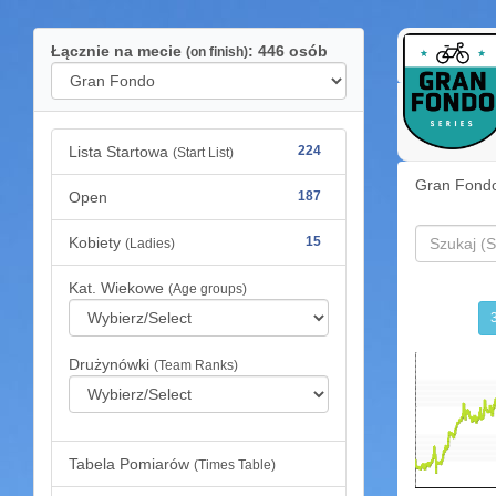
Łącznie na mecie
: 446 osób
(on finish)
Lista Startowa
224
(Start List)
Gran Fondo
Open
187
Kobiety
15
(Ladies)
Kat. Wiekowe
(Age groups)
Drużynówki
(Team Ranks)
Tabela Pomiarów
(Times Table)