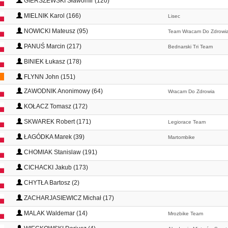
GIERSZEWSKI Sławomir (120)
MIELNIK Karol (166)
Lisec
NOWICKI Mateusz (95)
Team Wracam Do Zdrowi
PANUŚ Marcin (217)
Bednarski Tri Team
BINIEK Łukasz (178)
FLYNN John (151)
ZAWODNIK Anonimowy (64)
Wracam Do Zdrowia
KOŁACZ Tomasz (172)
SKWAREK Robert (171)
Legiorace Team
ŁAGÓDKA Marek (39)
Martombike
CHOMIAK Stanislaw (191)
CICHACKI Jakub (173)
CHYTŁA Bartosz (2)
ZACHARJASIEWICZ Michał (17)
MALAK Waldemar (14)
Mrozbike Team