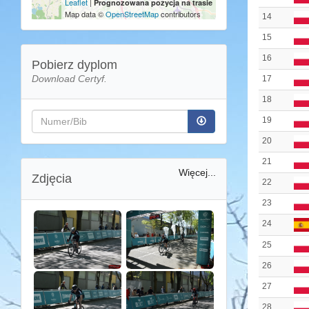
Leaflet
|
Prognozowana pozycja na trasie
Map data ©
OpenStreetMap
contributors
14
15
16
Pobierz dyplom
17
Download Certyf.
18
19
20
21
Więcej...
Zdjęcia
22
23
24
25
26
27
28