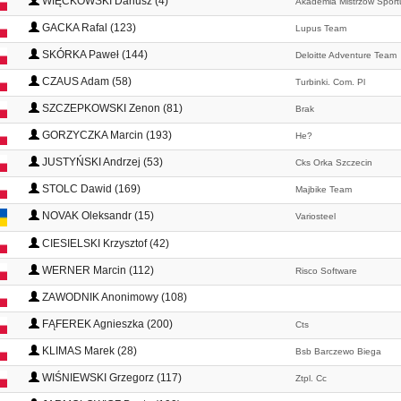
WIĘCKOWSKI Dariusz (4)
Akademia Mistrzów Sport
GACKA Rafal (123)
Lupus Team
SKÓRKA Paweł (144)
Deloitte Adventure Team
CZAUS Adam (58)
Turbinki. Com. Pl
SZCZEPKOWSKI Zenon (81)
Brak
GORZYCZKA Marcin (193)
He?
JUSTYŃSKI Andrzej (53)
Cks Orka Szczecin
STOLC Dawid (169)
Majbike Team
NOVAK Oleksandr (15)
Variosteel
CIESIELSKI Krzysztof (42)
WERNER Marcin (112)
Risco Software
ZAWODNIK Anonimowy (108)
FĄFEREK Agnieszka (200)
Cts
KLIMAS Marek (28)
Bsb Barczewo Biega
WIŚNIEWSKI Grzegorz (117)
Ztpl. Cc