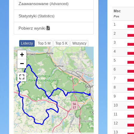
Zaawansowane
(Advanced)
Msc
Statystyki
(Statistics)
Pos
1
Pobierz wyniki
2
3
Liderzy
Top 5 M
Top 5 K
Wszyscy
4
+
5
−
6
7
8
9
10
11
12
13