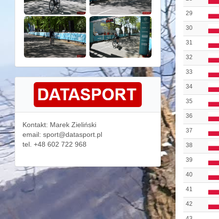
29
30
31
32
33
34
35
36
Kontakt: Marek Zieliński
37
email: sport@datasport.pl
tel. +48 602 722 968
38
39
40
41
42
43