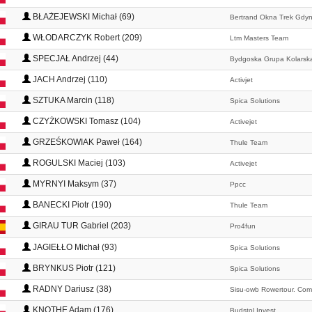
BŁAŻEJEWSKI Michał (69)
Bertrand Okna Trek Gdyn
WŁODARCZYK Robert (209)
Ltm Masters Team
SPECJAŁ Andrzej (44)
Bydgoska Grupa Kolarsk
JACH Andrzej (110)
Activjet
SZTUKA Marcin (118)
Spica Solutions
CZYŻKOWSKI Tomasz (104)
Activejet
GRZEŚKOWIAK Paweł (164)
Thule Team
ROGULSKI Maciej (103)
Activejet
MYRNYI Maksym (37)
Ppcc
BANECKI Piotr (190)
Thule Team
GIRAU TUR Gabriel (203)
Pro4fun
JAGIEŁŁO Michał (93)
Spica Solutions
BRYNKUS Piotr (121)
Spica Solutions
RADNY Dariusz (38)
Sisu-owb Rowertour. Com
KNOTHE Adam (176)
Budstol Invest