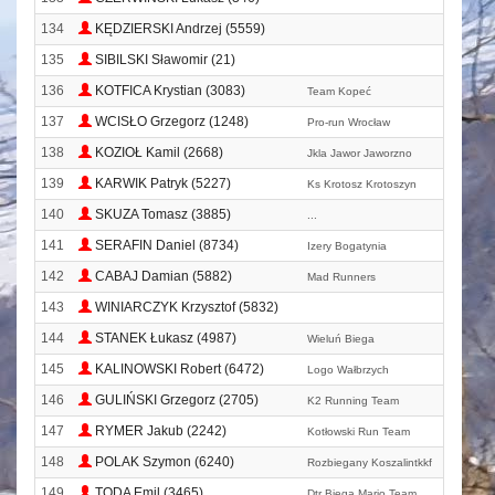
134
KĘDZIERSKI Andrzej (5559)
135
SIBILSKI Sławomir (21)
136
KOTFICA Krystian (3083)
Team Kopeć
137
WCISŁO Grzegorz (1248)
Pro-run Wrocław
138
KOZIOŁ Kamil (2668)
Jkla Jawor Jaworzno
139
KARWIK Patryk (5227)
Ks Krotosz Krotoszyn
140
SKUZA Tomasz (3885)
...
141
SERAFIN Daniel (8734)
Izery Bogatynia
142
CABAJ Damian (5882)
Mad Runners
143
WINIARCZYK Krzysztof (5832)
144
STANEK Łukasz (4987)
Wieluń Biega
145
KALINOWSKI Robert (6472)
Logo Wałbrzych
146
GULIŃSKI Grzegorz (2705)
K2 Running Team
147
RYMER Jakub (2242)
Kotłowski Run Team
148
POLAK Szymon (6240)
Rozbiegany Koszalintkkf
149
TODA Emil (3465)
Dtr Biega Mario Team