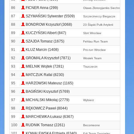
86
FICNER Anna (299)
Olaws Złotoryjamks Siechnice
87
SZYMAŃSKI Sylwester (5509)
Szczecineccy Biegacze
88
BONDROW Krzysztof (3068)
23 Śląski Pułk Artylerii
89
KUCZYŃSKI Albert (847)
Sbrt Wrocław
90
SZAJDA Tomasz (1675)
Fehlau Run Team
91
KLUZ Marcin (1408)
Pro-run Wrocław
92
GROMALA Krzysztof (7871)
Wosiek Team
93
MIELNIK Wojtek (7281)
Ttszczecin
94
MATCZUK Rafal (8230)
95
HARZOWSKI Mateusz (1165)
96
BAGIŃSKI Krzysztof (5769)
97
MICHALSKI Mikołaj (2779)
Wybierz
98
RĘKOWICZ Paweł (8044)
99
MARCHEWKA Łukasz (6367)
100
RUDNIK Tomasz (2261)
Becomeone
101
KOWALEWSKA Elżbieta (6340)
Edi Team Zgorzelec