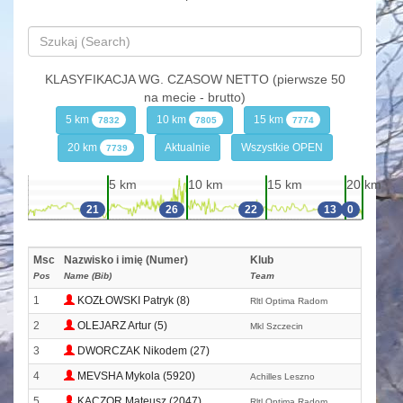
KLASYFIKACJA WG. CZASOW NETTO (pierwsze 50
na mecie - brutto)
5 km
10 km
15 km
7832
7805
7774
20 km
Aktualnie
Wszystkie OPEN
7739
5 km
10 km
15 km
20 km
21
26
22
13
0
Msc
Nazwisko i imię (Numer)
Klub
Pos
Name (Bib)
Team
1
KOZŁOWSKI Patryk (8)
Rltl Optima Radom
2
OLEJARZ Artur (5)
Mkl Szczecin
3
DWORCZAK Nikodem (27)
4
MEVSHA Mykola (5920)
Achilles Leszno
5
KACZOR Mateusz (2047)
Rltl Optima Radom