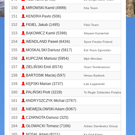
150
MIROWSKI Kamil (4999)
Kita Team
151
KENDRA Pavlo (506)
152
FIGIEL Jakub (1495)
Fidżi Team
153
BĄKOWICZ Kamil (5398)
Aktywni Kamieńsk
154
WENDLAND Paweł (6434)
Sport Freaks Poland
155
MOSKALSKI Dariusz (5817)
Edi Team Zgorzelec
156
KUPCZAK Mariusz (5954)
Mpk Wrocław
157
ZIELIŃSKI Emil (6574)
Team Terminatorun
158
BARTOSIK Maciej (597)
Hrmax Barlinek
159
KĘPSKI Marian (3737)
Łab Łagiewniki
160
PALIŃSKI Piotr (3228)
Ts Regle Szklarska Poręba
161
ANDRYSZCZYK Michał (3767)
162
NIEWĘGŁOWSKI Adam (9367)
163
CZARNOTA Dariusz (325)
164
GŁOWACKI Tomasz (7166)
Adrian Danilewicz Group
165
NOSAL Adam (8211)
Ks Gryf Kietrz