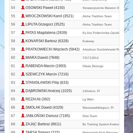
54
OSOWSKI Paweł (4150)
Stowarzyszenie Maraton Dębno
55
MROCZKOWSKI Karol (3521)
Aloha Triathlon Team
56
LIPUTA Grzegorz (3525)
Aloha Triathlon Team
57
PATAS Magdalena (2639)
Ku Azs Politechnika Opolska Akadem
58
KONARSKI Bartosz (6328)
Erakawy
59
PRATKOWIECKI Wojciech (5842)
Arkadiusz Gardzielewski Running T
60
MIARA Dawid (7848)
731712814
61
RABENDA Marcin (1993)
Olaws Złotoryja
62
SZEWCZYK Marcin (7216)
63
STANISŁAWSKI Filip (633)
64
DĄBROWSKI Andrzej (1025)
140minut. Pl
65
REZAI Ali (392)
Lg Wien
66
SMOLAK Dawid (4329)
Warszawskibiegacz. Pl
67
JABŁOŃSKI Dariusz (7185)
Giża Team
68
ZAJĄC Bartosz (8811)
Bz Training System Krakowska Akade
69
TARSA Tomasz (215)
Wolsztyński Klub Biegowy