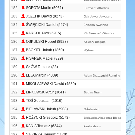
182
SOBOTA Martin (5061)
Eurovent Athletics
183
JÓZEFIK Dawid (9273)
Jkla Jawor Jaworzno
184
ŚWIĘCICKI Daniel (5274)
Żelazna Świdnica
185
KARGOL Piotr (6915)
Kb Szerszeń Oleśnica
186
OSKULSKI Robert (8928)
Kowary Biegają
187
BACKIEL Jakub (1860)
Wybierz
188
PISAREK Maciej (829)
189
GŁÓW Tomasz (88)
190
LEJA Marcin (4039)
Adam Draczyński Running Team
191
MIKOŁAJEWSKI Dawid (4589)
192
LIPKOWSKI Artur (3641)
Sobas Team
193
TOŚ Sebastian (1016)
194
BIELAWSKI Jakub (3908)
DrÄxlmaier
195
RÓŻYCKI Grzegorz (5173)
Bielawska Akademia Biegania
196
KANIA Tomasz (6344)
#sobasteam
197
SIEKIRKA Tomasz (1170)