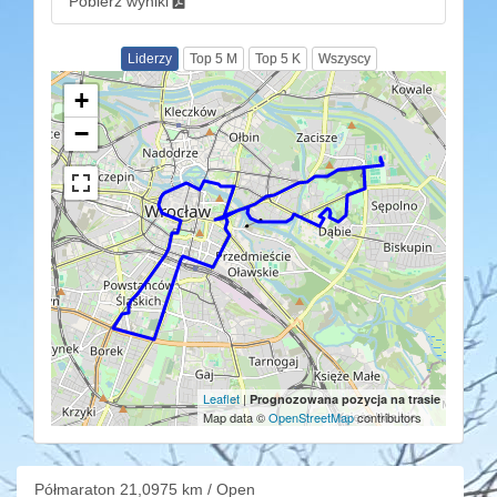
Pobierz wyniki
Liderzy
Top 5 M
Top 5 K
Wszyscy
+
−
Leaflet
|
Prognozowana pozycja na trasie
Map data ©
OpenStreetMap
contributors
Półmaraton 21,0975 km / Open