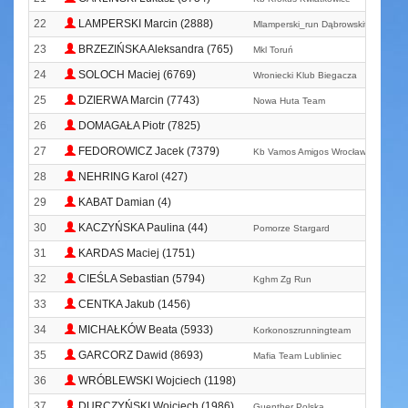
22
LAMPERSKI Marcin (2888)
Mlamperski_run Dąbrowskiteam
23
BRZEZIŃSKA Aleksandra (765)
Mkl Toruń
24
SOLOCH Maciej (6769)
Wroniecki Klub Biegacza
25
DZIERWA Marcin (7743)
Nowa Huta Team
26
DOMAGAŁA Piotr (7825)
27
FEDOROWICZ Jacek (7379)
Kb Vamos Amigos Wrocław
28
NEHRING Karol (427)
29
KABAT Damian (4)
30
KACZYŃSKA Paulina (44)
Pomorze Stargard
31
KARDAS Maciej (1751)
32
CIEŚLA Sebastian (5794)
Kghm Zg Run
33
CENTKA Jakub (1456)
34
MICHAŁKÓW Beata (5933)
Korkonoszrunningteam
35
GARCORZ Dawid (8693)
Mafia Team Lubliniec
36
WRÓBLEWSKI Wojciech (1198)
37
DURCZYŃSKI Wojciech (1986)
Guenther Polska