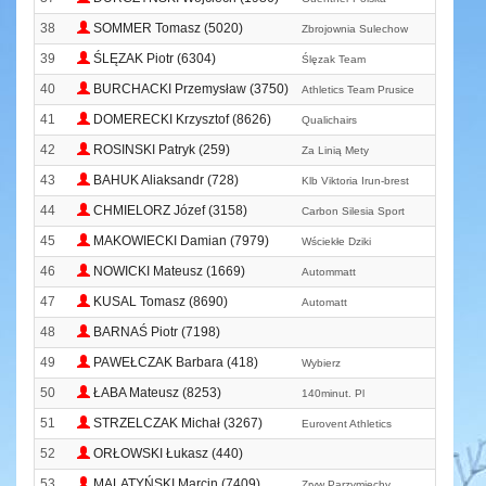
38
SOMMER Tomasz (5020)
Zbrojownia Sulechow
39
ŚLĘZAK Piotr (6304)
Ślęzak Team
40
BURCHACKI Przemysław (3750)
Athletics Team Prusice
41
DOMERECKI Krzysztof (8626)
Qualichairs
42
ROSINSKI Patryk (259)
Za Linią Mety
43
BAHUK Aliaksandr (728)
Klb Viktoria Irun-brest
44
CHMIELORZ Józef (3158)
Carbon Silesia Sport
45
MAKOWIECKI Damian (7979)
Wściekłe Dziki
46
NOWICKI Mateusz (1669)
Autommatt
47
KUSAL Tomasz (8690)
Automatt
48
BARNAŚ Piotr (7198)
49
PAWEŁCZAK Barbara (418)
Wybierz
50
ŁABA Mateusz (8253)
140minut. Pl
51
STRZELCZAK Michał (3267)
Eurovent Athletics
52
ORŁOWSKI Łukasz (440)
53
MALATYŃSKI Marcin (7409)
Zryw Parzymiechy