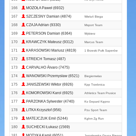
166
MOZOŁA Paweł (6932)
167
SZCZESNY Damian (4874)
Wieluń Biega
168
CZAJA Adrian (9330)
Msport Team
169
PETERSON Damian (6364)
Wybierz
170
KRAWCZYK Mateusz (9312)
Marcus Team
171
KARASOWSKI Mariusz (4819)
1 Brzeski Pułk Saperów
172
STREICH Tomasz (487)
173
CARVALHO Álvaro (7475)
174
WANOWSKI Przemysław (6521)
Biegiemwlas
175
JANISZEWSKI Wiktor (6926)
Kpp Trzebnica
176
KOMOROWSKI Karol (6925)
Athletics Team Prusice
177
PARZONKA Sylwester (4740)
Ks Gepard Kępno
178
LITKA Krzysztof (956)
Pzu Sport Team
179
MATEJCZUK Emil (5244)
Kghm Zg Run
180
SUCHECKI Łukasz (1569)
181
MOTYKA Kamil (6051)
Jarosławska Grupa Biegowa Sokół