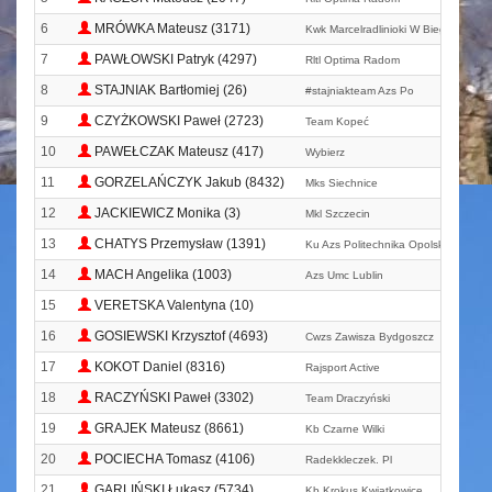
6
MRÓWKA Mateusz (3171)
Kwk Marcelradlinioki W Biegu
7
PAWŁOWSKI Patryk (4297)
Rltl Optima Radom
8
STAJNIAK Bartłomiej (26)
#stajniakteam Azs Po
9
CZYŻKOWSKI Paweł (2723)
Team Kopeć
10
PAWEŁCZAK Mateusz (417)
Wybierz
11
GORZELAŃCZYK Jakub (8432)
Mks Siechnice
12
JACKIEWICZ Monika (3)
Mkl Szczecin
13
CHATYS Przemysław (1391)
Ku Azs Politechnika Opolska Akadem
14
MACH Angelika (1003)
Azs Umc Lublin
15
VERETSKA Valentyna (10)
16
GOSIEWSKI Krzysztof (4693)
Cwzs Zawisza Bydgoszcz
17
KOKOT Daniel (8316)
Rajsport Active
18
RACZYŃSKI Paweł (3302)
Team Draczyński
19
GRAJEK Mateusz (8661)
Kb Czarne Wilki
20
POCIECHA Tomasz (4106)
Radekkleczek. Pl
21
GARLIŃSKI Łukasz (5734)
Kb Krokus Kwiatkowice