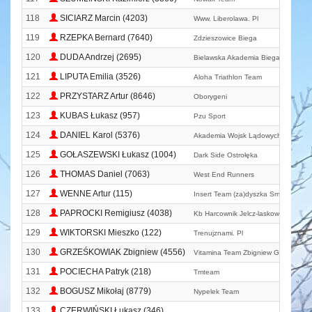
118
SICIARZ Marcin (4203)
Www. Liberolawa. Pl
119
RZEPKA Bernard (7640)
Zdzieszowice Biega
120
DUDA Andrzej (2695)
Bielawska Akademia Biegania
121
LIPUTA Emilia (3526)
Aloha Triathlon Team
122
PRZYSTARZ Artur (8646)
Oborygeni
123
KUBAS Łukasz (957)
Pzu Sport
124
DANIEL Karol (5376)
Akademia Wojsk Lądowych
125
GOŁASZEWSKI Łukasz (1004)
Dark Side Ostrołęka
126
THOMAS Daniel (7063)
West End Runners
127
WENNE Artur (115)
Insert Team (za)dyszka Smolec
128
PAPROCKI Remigiusz (4038)
Kb Harcownik Jelcz-laskowice
129
WIKTORSKI Mieszko (122)
Trenujznami. Pl
130
GRZEŚKOWIAK Zbigniew (4556)
Vitamina Team Zbigniew Grześkowia
131
POCIECHA Patryk (218)
Tmteam
132
BOGUSZ Mikołaj (8779)
Nypelek Team
133
CZERWIŃSKI Łukasz (346)