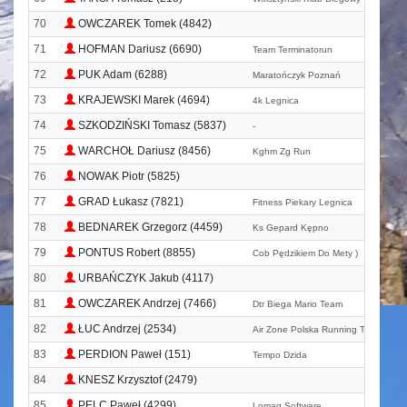
70
OWCZAREK Tomek (4842)
71
HOFMAN Dariusz (6690)
Team Terminatorun
72
PUK Adam (6288)
Maratończyk Poznań
73
KRAJEWSKI Marek (4694)
4k Legnica
74
SZKODZIŃSKI Tomasz (5837)
-
75
WARCHOŁ Dariusz (8456)
Kghm Zg Run
76
NOWAK Piotr (5825)
77
GRAD Łukasz (7821)
Fitness Piekary Legnica
78
BEDNAREK Grzegorz (4459)
Ks Gepard Kępno
79
PONTUS Robert (8855)
Cob Pędzikiem Do Mety )
80
URBAŃCZYK Jakub (4117)
81
OWCZAREK Andrzej (7466)
Dtr Biega Mario Team
82
ŁUC Andrzej (2534)
Air Zone Polska Running Team
83
PERDION Paweł (151)
Tempo Dzida
84
KNESZ Krzysztof (2479)
85
PELC Paweł (4299)
Lomag Software