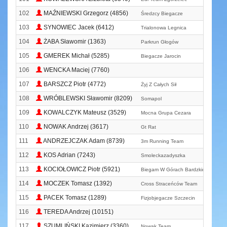
102
MAŹNIEWSKI Grzegorz (4856)
Średzcy Biegacze
103
SYNOWIEC Jacek (6412)
Trialonowa Legnica
104
ŻABA Sławomir (1363)
Parkrun Głogów
105
GMEREK Michał (5285)
Biegacze Jarocin
106
WENCKA Maciej (7760)
107
BARSZCZ Piotr (4772)
Żyj Z Całych Sił
108
WRÓBLEWSKI Sławomir (8209)
Somapol
109
KOWALCZYK Mateusz (3529)
Mocna Grupa Cezara
110
NOWAK Andrzej (3617)
Gt Rat
111
ANDRZEJCZAK Adam (8739)
3m Running Team
112
KOS Adrian (7243)
Smoleckazadyszka
113
KOCIOŁOWICZ Piotr (5921)
Biegam W Górach Bardzkich
114
MOCZEK Tomasz (1392)
Cross Straceńców Team
115
PACEK Tomasz (1289)
Fizjobjegacze Szczecin
116
TEREDA Andrzej (10151)
117
SZUMLIŃSKI Kazimierz (3360)
Nowak Team