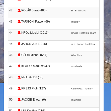
42
POLÁK Juraj (485)
3nt Bratislava
43
TARGONI Pawel (69)
Trinergy
44
KRÓL Maciej (1011)
Triwise Triathlon Team
45
JAROŃ Jan (1016)
Iron Dragon Triathlon
46
GÓRA Michał (657)
Wilka Unu
47
KLATKA Mariusz (47)
Ironsilesia
48
PRADA Jon (56)
49
PREJS Piotr (127)
Najmowicz Triathlon
50
JACOBI Erwan (6)
Triathlaix
51
LULKA Alex (716)