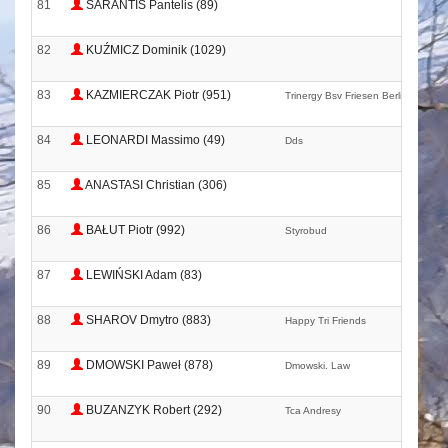
81
SARANTIS Pantelis (89)
82
KUŹMICZ Dominik (1029)
83
KAZMIERCZAK Piotr (951)
Trinergy Bsv Friesen Berlin
84
LEONARDI Massimo (49)
Dds
85
ANASTASI Christian (306)
86
BAŁUT Piotr (992)
Styrobud
87
LEWIŃSKI Adam (83)
88
SHAROV Dmytro (883)
Happy Tri Friends
89
DMOWSKI Paweł (878)
Dmowski. Law
90
BUZANZYK Robert (292)
Tca Andresy