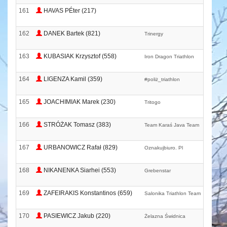
161
HAVAS PÉter (217)
162
DANEK Bartek (821)
Trinergy
163
KUBASIAK Krzysztof (558)
Iron Dragon Triathlon
164
LIGENZA Kamil (359)
#poliż_triathlon
165
JOACHIMIAK Marek (230)
Tritogo
166
STRÓŻAK Tomasz (383)
Team Karaś Java Team
167
URBANOWICZ Rafał (829)
Oznakujbiuro. Pl
168
NIKANENKA Siarhei (553)
Grebenstar
169
ZAFEIRAKIS Konstantinos (659)
Salonika Triathlon Team
170
PASIEWICZ Jakub (220)
Żelazna Świdnica