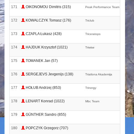
171
OIKONOMOU Dimitris (315)
Peak Performance Team
172
KOWALCZYK Tomasz (176)
Triclub
173
CZAPLA Łukasz (428)
Triceratops
174
HAJDUK Krzysztof (1021)
Triwise
175
TOMANEK Jan (57)
176
SERGEJEVS Jevgenijs (138)
Triatlona Akademija
177
HOŁUB Andrzej (853)
Trinergy
178
LENART Konrad (1022)
Mbc Team
179
GÜNTHER Sandro (855)
180
POPCZYK Grzegorz (707)