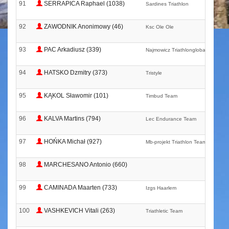
91
SERRAPICA Raphael (1038)
Sardines Triathlon
92
ZAWODNIK Anonimowy (46)
Ksc Ole Ole
93
PAC Arkadiusz (339)
Najmowicz Triathlonglobalservis. Pl
94
HATSKO Dzmitry (373)
Tristyle
95
KĄKOL Sławomir (101)
Timbud Team
96
KALVA Martins (794)
Lec Endurance Team
97
HOŃKA Michał (927)
Mb-projekt Triathlon Team
98
MARCHESANO Antonio (660)
99
CAMINADA Maarten (733)
Izgs Haarlem
100
VASHKEVICH Vitali (263)
Triathletic Team