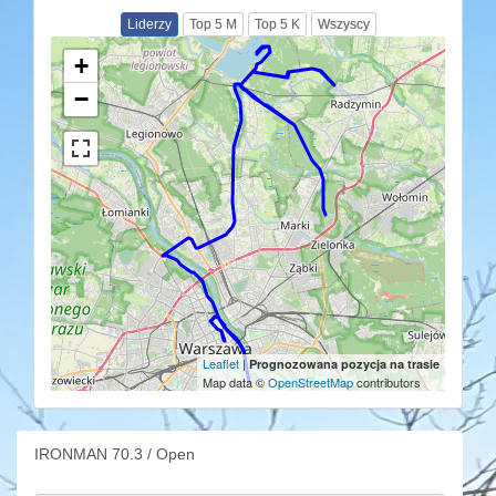
Liderzy
Top 5 M
Top 5 K
Wszyscy
+
−
Leaflet
|
Prognozowana pozycja na trasie
Map data ©
OpenStreetMap
contributors
IRONMAN 70.3 / Open