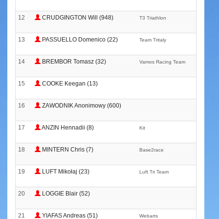
12
CRUDGINGTON Will (948)
T3 Triathlon
13
PASSUELLO Domenico (22)
Team Tritaly
14
BREMBOR Tomasz (32)
Vamos Racing Team
15
COOKE Keegan (13)
16
ZAWODNIK Anonimowy (600)
17
ANZIN Hennadii (8)
Kit
18
MINTERN Chris (7)
Base2race
19
LUFT Mikołaj (23)
Luft Tri Team
20
LOGGIE Blair (52)
21
YIAFAS Andreas (51)
Webarts