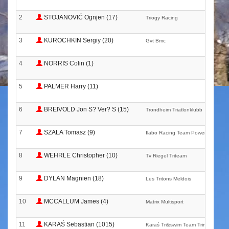
2
STOJANOVIĆ Ognjen (17)
Triogy Racing
3
KUROCHKIN Sergiy (20)
Gvt Bmc
4
NORRIS Colin (1)
5
PALMER Harry (11)
6
BREIVOLD Jon S? Ver? S (15)
Trondheim Triatlonklubb
7
SZALA Tomasz (9)
Ilabo Racing Team Powered By Cts
8
WEHRLE Christopher (10)
Tv Riegel Triteam
9
DYLAN Magnien (18)
Les Tritons Meldois
10
MCCALLUM James (4)
Matrix Multisport
11
KARAŚ Sebastian (1015)
Karaś Tri&swim Team Trinergy