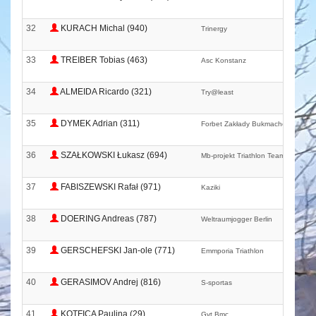
32
KURACH Michal (940)
Trinergy
33
TREIBER Tobias (463)
Asc Konstanz
34
ALMEIDA Ricardo (321)
Try@least
35
DYMEK Adrian (311)
Forbet Zakłady Bukmacherskie Najm
36
SZAŁKOWSKI Łukasz (694)
Mb-projekt Triathlon Team
37
FABISZEWSKI Rafał (971)
Kaziki
38
DOERING Andreas (787)
Weltraumjogger Berlin
39
GERSCHEFSKI Jan-ole (771)
Emmporia Triathlon
40
GERASIMOV Andrej (816)
S-sportas
41
KOTFICA Paulina (29)
Gvt Bmc