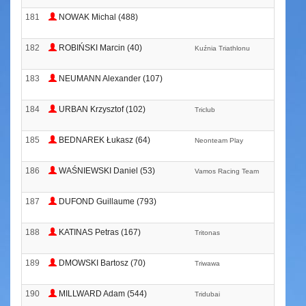
181
NOWAK Michal (488)
182
ROBIŃSKI Marcin (40)
Kuźnia Triathlonu
183
NEUMANN Alexander (107)
184
URBAN Krzysztof (102)
Triclub
185
BEDNAREK Łukasz (64)
Neonteam Play
186
WAŚNIEWSKI Daniel (53)
Vamos Racing Team
187
DUFOND Guillaume (793)
188
KATINAS Petras (167)
Tritonas
189
DMOWSKI Bartosz (70)
Triwawa
190
MILLWARD Adam (544)
Tridubai