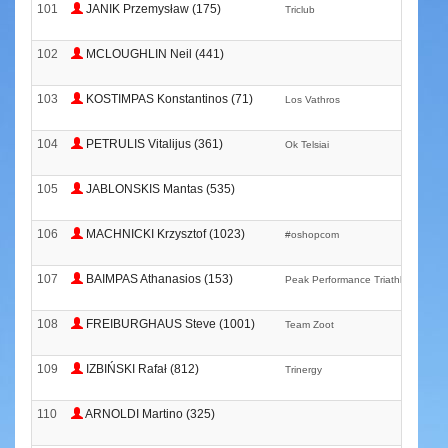
101
JANIK Przemysław (175)
Triclub
102
MCLOUGHLIN Neil (441)
103
KOSTIMPAS Konstantinos (71)
Los Vathros
104
PETRULIS Vitalijus (361)
Ok Telsiai
105
JABLONSKIS Mantas (535)
106
MACHNICKI Krzysztof (1023)
#oshopcom
107
BAIMPAS Athanasios (153)
Peak Performance Triathlon Team
108
FREIBURGHAUS Steve (1001)
Team Zoot
109
IZBIŃSKI Rafał (812)
Trinergy
110
ARNOLDI Martino (325)