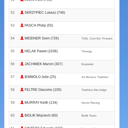
52
SKRZYPIEC Lukasz (746)
53
PASCH Philip (55)
54
WEIDNER Sven (726)
Tri2b. Com A|n Tri-team
55
HELAK Paweł (1036)
Trinergy
56
JACHIMEK Marcin (307)
Krystektri
57
IEMMOLO Julie (25)
As Monaco Triathlon
58
FELTRE Giacomo (105)
Triathlon Alto Adige
59
MURRAY Keith (134)
Vector Racing
60
BIOLIK Wojciech (60)
Biolik Team