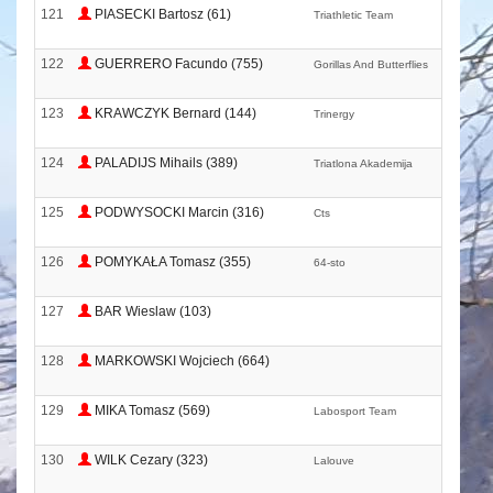
121
PIASECKI Bartosz (61)
Triathletic Team
122
GUERRERO Facundo (755)
Gorillas And Butterflies
123
KRAWCZYK Bernard (144)
Trinergy
124
PALADIJS Mihails (389)
Triatlona Akademija
125
PODWYSOCKI Marcin (316)
Cts
126
POMYKAŁA Tomasz (355)
64-sto
127
BAR Wieslaw (103)
128
MARKOWSKI Wojciech (664)
129
MIKA Tomasz (569)
Labosport Team
130
WILK Cezary (323)
Lalouve