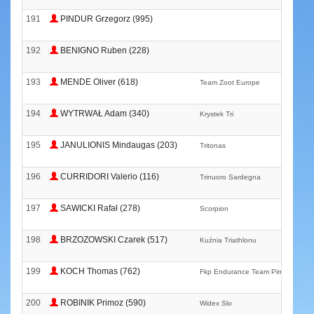
191
PINDUR Grzegorz (995)
192
BENIGNO Ruben (228)
193
MENDE Oliver (618)
Team Zoot Europe
194
WYTRWAŁ Adam (340)
Krystek Tri
195
JANULIONIS Mindaugas (203)
Tritonas
196
CURRIDORI Valerio (116)
Trinuoro Sardegna
197
SAWICKI Rafał (278)
Scorpion
198
BRZOZOWSKI Czarek (517)
Kuźnia Triathlonu
199
KOCH Thomas (762)
Fkp Endurance Team Pirmasens
200
ROBINIK Primoz (590)
Widex Slo