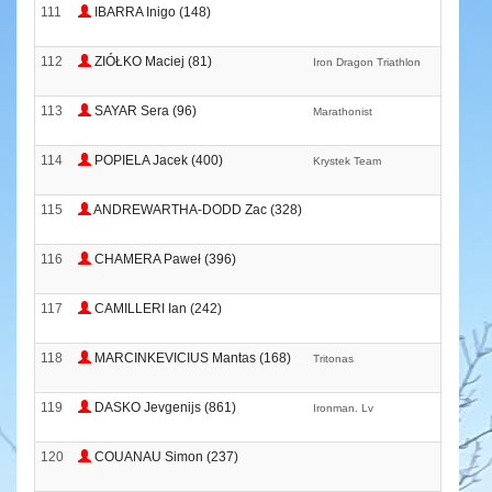
111
IBARRA Inigo (148)
112
ZIÓŁKO Maciej (81)
Iron Dragon Triathlon
113
SAYAR Sera (96)
Marathonist
114
POPIELA Jacek (400)
Krystek Team
115
ANDREWARTHA-DODD Zac (328)
116
CHAMERA Paweł (396)
117
CAMILLERI Ian (242)
118
MARCINKEVICIUS Mantas (168)
Tritonas
119
DASKO Jevgenijs (861)
Ironman. Lv
120
COUANAU Simon (237)