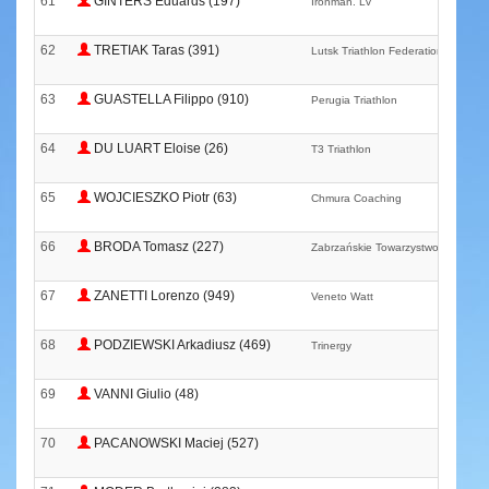
61
GINTERS Eduards (197)
Ironman. Lv
62
TRETIAK Taras (391)
Lutsk Triathlon Federation
63
GUASTELLA Filippo (910)
Perugia Triathlon
64
DU LUART Eloise (26)
T3 Triathlon
65
WOJCIESZKO Piotr (63)
Chmura Coaching
66
BRODA Tomasz (227)
Zabrzańskie Towarzystwo Triathlo
67
ZANETTI Lorenzo (949)
Veneto Watt
68
PODZIEWSKI Arkadiusz (469)
Trinergy
69
VANNI Giulio (48)
70
PACANOWSKI Maciej (527)