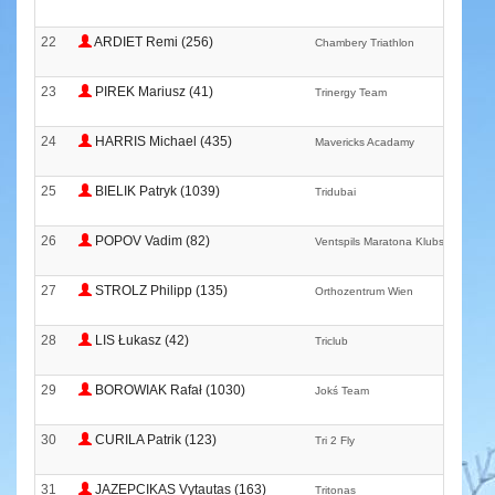
22
ARDIET Remi (256)
Chambery Triathlon
23
PIREK Mariusz (41)
Trinergy Team
24
HARRIS Michael (435)
Mavericks Acadamy
25
BIELIK Patryk (1039)
Tridubai
26
POPOV Vadim (82)
Ventspils Maratona Klubs
27
STROLZ Philipp (135)
Orthozentrum Wien
28
LIS Łukasz (42)
Triclub
29
BOROWIAK Rafał (1030)
Jokś Team
30
CURILA Patrik (123)
Tri 2 Fly
31
JAZEPCIKAS Vytautas (163)
Tritonas