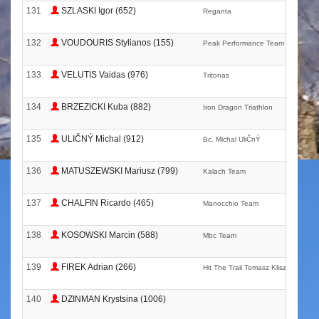
131
SZLASKI Igor (652)
Reganta
132
VOUDOURIS Stylianos (155)
Peak Performance Team
133
VELUTIS Vaidas (976)
Tritonas
134
BRZEZICKI Kuba (882)
Iron Dragon Triathlon
135
ULIČNÝ Michal (912)
Bc. Michal UliČnÝ
136
MATUSZEWSKI Mariusz (799)
Kalach Team
137
CHALFIN Ricardo (465)
Manocchio Team
138
KOSOWSKI Marcin (588)
Mbc Team
139
FIREK Adrian (266)
Hit The Trail Tomasz Klisz
140
DZINMAN Krystsina (1006)