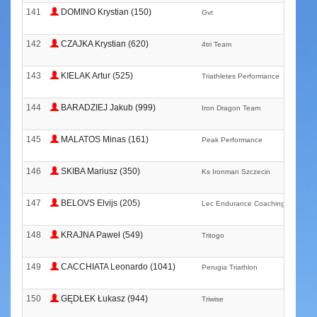
141
DOMINO Krystian (150)
Gvt
142
CZAJKA Krystian (620)
4tri Team
143
KIELAK Artur (525)
Triathletes Performance
144
BARADZIEJ Jakub (999)
Iron Dragon Team
145
MALATOS Minas (161)
Peak Performance
146
SKIBA Mariusz (350)
Ks Ironman Szczecin
147
BELOVS Elvijs (205)
Lec Endurance Coaching
148
KRAJNA Paweł (549)
Tritogo
149
CACCHIATA Leonardo (1041)
Perugia Triathlon
150
GĘDŁEK Łukasz (944)
Triwise