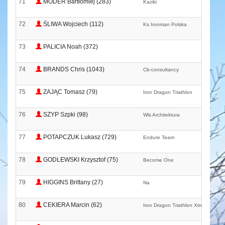
71
MODER Bartłomiej (283)
Kaziki
72
ŚLIWA Wojciech (112)
Ks Ironman Polska
73
PALICIA Noah (372)
74
BRANDS Chris (1043)
Cb-consultancy
75
ZAJĄC Tomasz (79)
Iron Dragon Triathlon
76
SZYP Szpki (98)
Wls Architektura
77
POTAPCZUK Lukasz (729)
Endure Team
78
GODLEWSKI Krzysztof (75)
Become One
79
HIGGINS Brittany (27)
Na
80
CEKIERA Marcin (62)
Iron Dragon Triathlon Xtreme Fitne